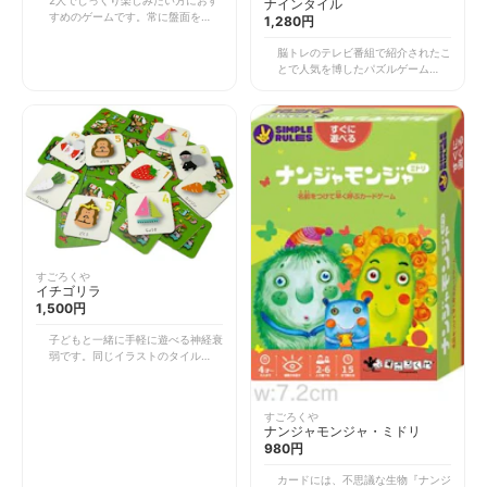
2人でじっくり楽しみたい方におす
ナインタイル
ームではあるものの、シナリオ自体
すめのゲームです。常に盤面を先読
1,280円
はつながっていて、現在までに6作
みし、勝利を目指すために思考が求
が発表されています。また今後もシ
められます。 自分のコマを1歩動か
脳トレのテレビ番組で紹介されたこ
リーズが増える見込みです。
すか、壁を置くかのどちらかを選ぶ
とで人気を博したパズルゲーム。ル
だけ。目指すは相手側のゴール。壁
ール説明は10秒。子どもからお年
は迷路のように進行方向を狭めてく
寄りまで一緒になって遊べます。
るので、いかに抜け出すかが鍵。
自分の手元には、表裏違う模様が描
お互いが自分に有利なようゲームが
かれている9枚のタイル。このタイ
展開していくので、終盤ではまるで
ルを出されたお題と同じ並びにする
迷路の中を移動していくかのよう。
だけ。タイルは両面が違う模様にな
木製なので木の質感を楽しみつつ、
っているので、どのタイルの裏が何
戦略的なゲーム展開を楽しめます。
だったのか、ほんの少し覚えておく
慣れてきたら、より大きな盤を使う
とより早く完成させることができま
『コリドール』に挑戦するのもおす
す。 誰よりも早く完成させようと
すめです。
するあまり、焦り気味に。そんな中
でいかに冷静でいられるか、勝負の
すごろくや
鍵はそこにあります。認識力・記憶
イチゴリラ
力・スピード感が求められますが、
1,500円
年齢関係なく、家族でも楽しめるゲ
ームです。
子どもと一緒に手軽に遊べる神経衰
弱です。同じイラストのタイルを探
し当てて、最終的に獲得枚数を競う
だけ。 でも、ただの神経衰弱と侮
るなかれ。この『イチゴリラ』の特
すごろくや
徴は、タイルが必ずしも1組2枚と
ナンジャモンジャ・ミドリ
は限らないところです。でも数字と
980円
名前がリンクしていて、にんじんな
ら2枚、ゴリラなら5枚と何枚ある
カードには、不思議な生物『ナンジ
のかわかるようになっています。