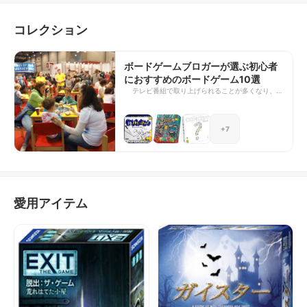
コレクション
ボードゲームブロガーが選ぶ初心者
におすすめのボードゲーム10選
テレビ番組で取り上げられることが多くなり、人
気急上昇中のボードゲーム。いざ遊んでみたいと
思っても、数が多すぎてどれを選んだらいいのか
わからず悩むこともしばしば。そこで、ボードゲ
+7
ームマニアの私が、今から始めてみようと思って
いる方におすすめのボードゲームを選んでみまし
た。 ボードゲームとひとくちに言っても、種類
はさまざま。今回は『友人とわいわい楽しむ』
『子どもたちと・家族で楽しむ』『カップルでじ
っくり楽しむ』の3つを主軸とし、エクストラと
して『脱出ゲーム型のボードゲーム』をご紹介し
愛用アイテム
ます。すぐに入手できるものを選んでいますの
で、気になったものがあればぜひお試しくださ
い。