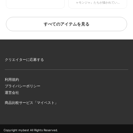
ャモンジャ』たちが描かれていま
さらには、紛らわしく見間違えを誘
す。この生物たちに名前をつけ、そ
うイラストも混ざり込んでいて、自
して名前を呼ぶゲームです。 カー
信満々でめくったら間違えてしまい
ドをめくって出てきた生物をよく見
大笑い。普通の神経衰弱とはちょっ
極め、はじめて出てきたのなら自分
と違ったところが魅力で、男女問わ
すべてのアイテムを見る
で名前をつけることができます。も
ず子どもからお年寄りまで一緒に盛
しすでに誰かが名前をつけた生物だ
り上がれます。
ったら？誰よりも早くその名前を呼
びましょう。 名前は好きにつける
ことができるので、自分だけが覚え
られる名前をつけたつもり。それな
のに、ゲームが進んでいくと薄れる
記憶…。「思い出せない！さっきま
クリエイターに応募する
で覚えていたのに！」答えたくても
答えられない。その歯がゆさ・もど
かしさが、ゲームをさらに盛り上げ
てくれます。 ちょっとした記憶力
を必要としますが、子どもからお年
利用規約
寄りまでみんなで楽しめておすすめ
プライバシーポリシー
です。
運営会社
商品比較サービス「マイベスト」
Copyright mybest All Rights Reserved.