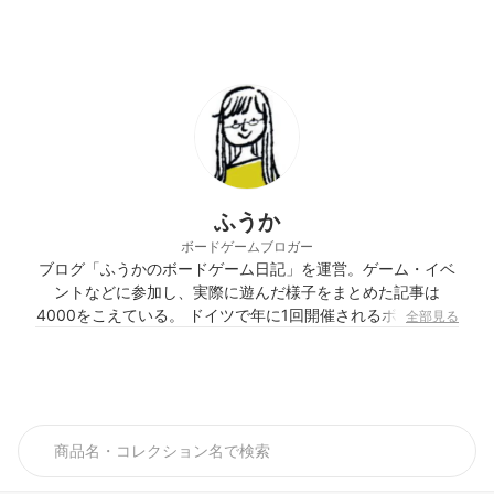
ふうか
ボードゲームブロガー
ブログ「ふうかのボードゲーム日記」を運営。ゲーム・イベ
ントなどに参加し、実際に遊んだ様子をまとめた記事は
4000をこえている。 ドイツで年に1回開催されるボードゲー
全部見る
ムの祭典SPIEL（エッセンシュピール）にも毎年参加。
2006年に国産のカードゲーム『モンスターメーカー』に興
味を持ったのがきっかけとなり、以来10年以上にわたって、
国産・海外産ボードゲームの新作や旧作をひたすら追い続け
ている。 ボードゲームに慣れていない人たちによるクロスレ
ビュー本、「ボードゲームって本当におもしろいの？」発売
中。