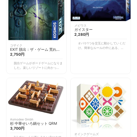
メビウス
ガイスター
2,280円
オバケ1つを交互に動かしていくだ
コザイク
け。簡単なルールの中にある、心理
EXIT 脱出：ザ・ゲーム 荒れは
戦が熱いゲームです。 お互いに持
てた小屋 -
2,750円
つ白いオバケは2種類。悪いオバケ
は赤、良いオバケは青。相手に赤い
脱出ゲームがボードゲームになりま
オバケを4匹取らせるか、相手の青
した。楽しいリゾートに向かってい
いオバケを4匹取るか。自分の青い
たはずのあなたたちでしたが、連絡
オバケを1匹でもゴールさせても勝
のとれない山の中で車が故障してし
利。ただし、お互い相手のオバケの
まいます。一夜を過ごす場所を探
色が見えないのです。 この見えな
し、見つけたのは荒れはてた山小
いところに心理戦が潜んでいます。
屋。ところが、足を踏み入れたあな
取って欲しいとばかりに進んでくる
たたちは、この山小屋に閉じ込めら
オバケは悪いオバケか、それともハ
れてしまうのです。 協力していく
ッタリか。短時間でひりひりとした
つかの謎を解き、小屋から脱出しな
心理戦が味わえるゲームで、じっく
ければなりません。不思議な円盤と
り楽しみたいカップルにおすすめで
本が導いてくれる答えを見つけ、無
す。
事に脱出することはできるのでしょ
Asmodee Gmbh
うか？ 2017年にはドイツ年間ゲー
杉 中華せいろ鍋セット QRM
ム大賞エキスパート部門を受賞し、
3,700円
次々にシリーズが発売されている話
オインクゲームズ
題の人気ゲーム。 1つで完結するゲ