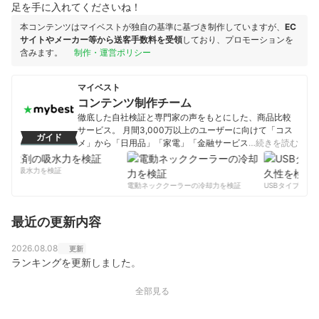
足を手に入れてくださいね！
本コンテンツはマイベストが独自の基準に基づき制作していますが、
EC
サイトやメーカー等から送客手数料を受領
しており、プロモーションを
含みます。
制作・運営ポリシー
マイベスト
コンテンツ制作チーム
徹底した自社検証と専門家の声をもとにした、商品比較
サービス。 月間3,000万以上のユーザーに向けて「コス
ガイド
メ」から「日用品」「家電」「金融サービス」まで、ベ
…続きを読む
ストな商品を選んでもらうために、毎日コンテンツを制
作中。
剤の吸水力を検証
コンテンツ制作チームのプロフィール
電動ネッククーラーの冷却力を検証
USBタイプCケー
最近の更新内容
2026.08.08
更新
ランキングを更新しました。
全部見る