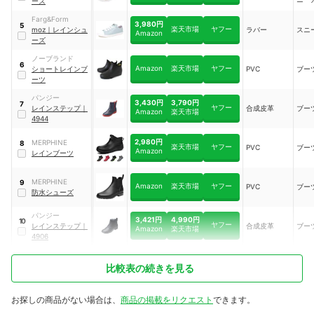
ーズ
ーツ
Farg&Form
3,980円
5
楽天市場
ヤフー
moz
｜
レインシュ
ラバー
スニ
Amazon
ーズ
ノーブランド
6
Amazon
楽天市場
ヤフー
ショートレインブ
PVC
ブー
ーツ
パンジー
3,430円
3,790円
7
ヤフー
レインステップ
｜
合成皮革
ブー
Amazon
楽天市場
4944
2,980円
MERPHINE
8
楽天市場
ヤフー
PVC
ブー
Amazon
レインブーツ
MERPHINE
9
Amazon
楽天市場
ヤフー
PVC
ブー
防水シューズ
パンジー
3,421円
4,990円
10
ヤフー
レインステップ
｜
合成皮革
ブー
Amazon
楽天市場
4906
比較表の続きを見る
お探しの商品がない場合は、
商品の掲載をリクエスト
できます。