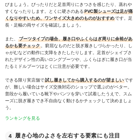
びましょう。ぴったりだと足首周りにきつさを感じたり、蒸れや
すくなったりします。とくに硬さのある
PVC製シューズは足が痛
くなりやすいため、ワンサイズ大きめのものがおすすめ
です。足
長・足幅の両サイズを確認しましょう。
また、
ブーツタイプの場合、履き口やふくらはぎ周りに余裕があ
るかも要チェック
。窮屈なものだと脱ぎ履きしづらかったり、し
ゃがむなどの動作に支障をきたしたりします。足首がシェイプさ
れたデザイン性の高いロングブーツや、ふくらはぎに履き口が当
たるミドルブーツはとくに注意が必要です。
できる限り実店舗で
試し履きしてから購入するのが望ましい
です
が、難しい場合はサイズ交換対応のショップで選ぶのがベター。
普段から履いている靴下やパンツを穿いて試着したうえで、スム
ーズに脱ぎ履きでき不自由なく動けるかチェックして決めましょ
う。
ランキングを見る
履き心地のよさを左右する要素にも注目
4