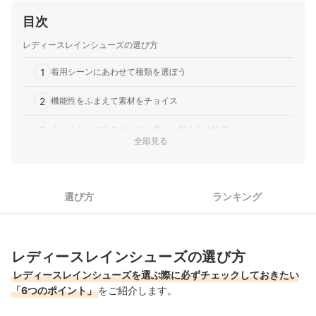
目次
レディースレインシューズの選び方
1
着用シーンにあわせて種類を選ぼう
2
機能性をふまえて素材をチョイス
3
少しゆとりのあるサイズを選ぶと履き心地快適
全部見る
4
履き心地のよさを左右する要素にも注目
5
レインシューズだと感じさせないデザインならおしゃれ
選び方
ランキング
6
扱いやすさにも着目してみよう
レディースレインシューズ全88商品おすすめ人気ランキング
レディースレインシューズの選び方
レインシューズをおしゃれにコーデするコツは？
レディースレインシューズを選ぶ際に必ずチェックしておきたい
「6つのポイント」
をご紹介します。
おしゃれな傘で雨の日も楽しく過ごそう