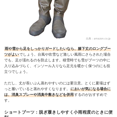
出典：
amazon.co.jp
雨や雪から足をしっかりガードしたいなら、膝下丈のロングブー
ツがよい
でしょう。台風や吹雪など激しい風雨にさらされた場合
でも、足が濡れるのを防止します。積雪時でも雪がブーツの中に
入り込みづらく、インソール入りなら足元を暖かく保つのにも役
立つでしょう。
ただし、丈が長いぶん蒸れやすいのには要注意。とくに夏場はず
っと履いていると蒸れやすくなります。
においが気になる場合に
は、消臭スプレーや消臭中敷きなどを併用
するのがおすすめで
す。
ショートブーツ：脱ぎ履きしやすく小雨程度のときに便