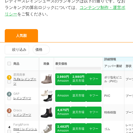
レディースレインシューズのランキングは以下の通りです。なお
ランキングの算出ロジックについては、
コンテンツ制作・運営ポ
リシー
をご覧ください。
人気順
絞り込み
価格
詳細情報
商品
画像
最安価格
アッパー素材
形状
星岡商事
2,980円
2,980円
ポリ塩化ビニ
1
ヤフー
7Life レインブー
ブー
Amazon
楽天市場
ル（PVC）
ツ
GAP
2
Amazon
楽天市場
ヤフー
PVC
ブー
レインブーツ
4,675円
Crocs
3
楽天市場
ヤフー
特殊樹脂
ブー
Amazon
レインブーツ
Farg&Form
レー
2,482円
4
楽天市場
ヤフー
moz
｜
レインシュ
ゴム
シュ
Amazon
ニー