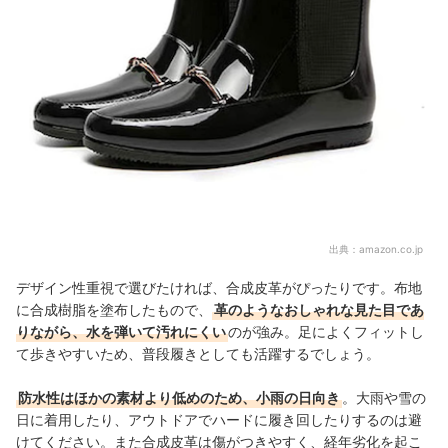
出典：
amazon.co.jp
デザイン性重視で選びたければ、合成皮革がぴったりです。布地
に合成樹脂を塗布したもので、
革のようなおしゃれな見た目であ
りながら、水を弾いて汚れにくい
のが強み。足によくフィットし
て歩きやすいため、普段履きとしても活躍するでしょう。
防水性はほかの素材より低めのため、小雨の日向き
。大雨や雪の
日に着用したり、アウトドアでハードに履き回したりするのは避
けてください。また合成皮革は傷がつきやすく、経年劣化を起こ