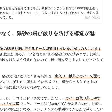
具など身近な生活で使う幅広い商材のコンテンツ制作に5,000本以上携わ
わかりにくい商材だからこそ、実際に検証しなければわからない情報を届
っている。
…続きを読む
少なく、猫砂の飛び散りを防げる構造が魅
物の処理を楽に行えるドーム型猫用トイレをお探しの人におすす
処理は週1回のシーツ交換と月1回の猫砂交換で済みます。比較し
猫砂を取り除く必要がないので、日中家を空ける人にもぴったりで
、猫砂の飛び散りにくさも高評価。
出入り口以外がカバーで覆わ
プより、猫砂がこぼれにくい形状です。横から出入りできるの
比べ猫に受け入れられやすいでしょう。
出しと、口コミどおり多めです。ただし、
カバーは取り外しやす
すいサイズ感
でした。ドームは43cmと深さがあるものの、比較し
入れの負担は少なめ。メンテナンスの手間をできるだけ減らしたい