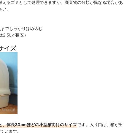
燃えるゴミとして処理できますが、廃棄物の分類が異なる場合があ
さい。
奥までしっかりはめ込む
2.5Lが目安）
サイズ
：
kao.co.jp
mと、体長30cmほどの小型猫向けのサイズ
です。入り口は、猫が出
れています。