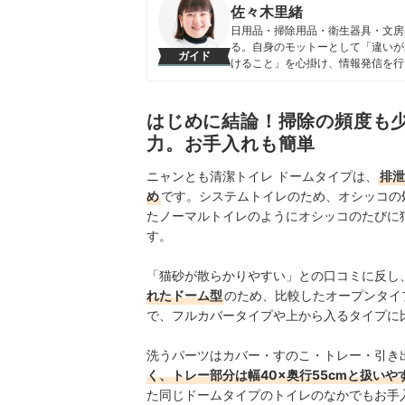
佐々木里緒
日用品・掃除用品・衛生器具・文房
る。自身のモットーとして「違いが
ガイド
けること」を心掛け、情報発信を行
佐々木里緒のプロフィール
はじめに結論！掃除の頻度も
力。お手入れも簡単
ニャンとも清潔トイレ ドームタイプは、
排泄
め
です。システムトイレのため、オシッコの
たノーマルトイレのようにオシッコのたびに
す。
「猫砂が散らかりやすい」との口コミに反し
れたドーム型
のため、比較したオープンタイ
で、フルカバータイプや上から入るタイプに
洗うパーツはカバー・すのこ・トレー・引き
く、トレー部分は幅40×奥行55cmと扱いや
た同じドームタイプのトイレのなかでもお手