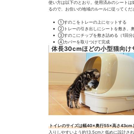
使い方は以下のとおり。使用済みのシートは
るので、お住いの地域のルールに従ってくだ
①すのこをトレーの上にセットする
②トレーの引き出しにシートを敷き、
③すのこにチップを敷き詰める（1回分は
④カバーを取りつけて完成
体長30cmほどの小型猫向け
出典
トイレのサイズは幅40×奥行55×高さ43c
入りしやすいよう約13.5cmと低めに設計さ