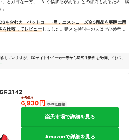
い」と好評な一方、「やや幅狭感がある」との評判もあるため、購
か。
 CSを含むカーペットコート用テニスシューズ全3商品を実際に用
さを比較してレビュー
しました。購入を検討中の人はぜひ参考に
制作していますが、
ECサイトやメーカー等から送客手数料を受領
しており、
ー
GR2142
参考価格
6,930円
やや低価格
楽天市場で詳細を見る
Amazonで詳細を見る