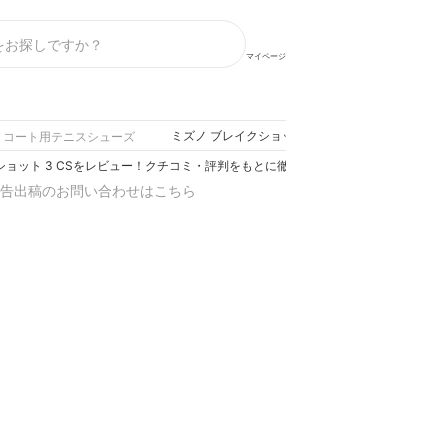
マイページ
ミズノ ブレイクショット 3 CSをレビュー！クチ
トコート用テニスシューズ
ショット 3 CSをレビュー！クチコミ・評判をもとに徹底検証
告出稿のお問い合わせはこちら