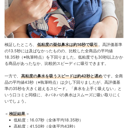
検証したところ、
低粘度の疑似鼻水は約16秒で吸引
。高評価基準
の13.5秒には及ばなかったものの、
比較した全商品の平均値
18.35秒（※執筆時点）を下回りました。低粘度でも30秒以上かか
る商品があったなか、比較的スピーディに吸引できます。
一方で、
高粘度の鼻水を吸うスピードは約42秒と遅め
です。全商
品の平均値43秒（※執筆時点）は少し下回りましたが、高評価基
準の35秒を大きく超えるスピード。「鼻水を上手く吸えない」と
いう口コミと同様に、ネバネバの鼻水はスムーズに吸い取りにく
いでしょう。
＜
検証結果
＞
低粘度：16.07秒（全体平均18.35秒）
高粘度：41.50秒（全体平均43秒）