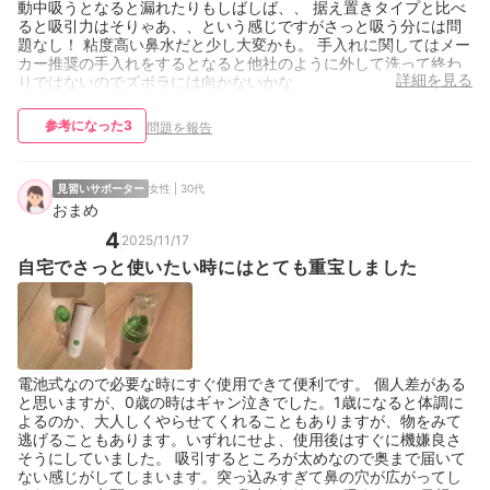
動中吸うとなると漏れたりもしばしば、、 据え置きタイプと比べ
ると吸引力はそりゃあ、、という感じですがさっと吸う分には問
題なし！ 粘度高い鼻水だと少し大変かも。 手入れに関してはメー
カー推奨の手入れをするとなると他社のように外して洗って終わ
詳細を見る
りではないのでズボラには向かないかな、、
参考になった
3
問題を報告
見習いサポーター
女性 | 30代
おまめ
4
2025/11/17
自宅でさっと使いたい時にはとても重宝しました
電池式なので必要な時にすぐ使用できて便利です。 個人差がある
と思いますが、0歳の時はギャン泣きでした。1歳になると体調に
よるのか、大人しくやらせてくれることもありますが、物をみて
逃げることもあります。いずれにせよ、使用後はすぐに機嫌良さ
そうにしていました。 吸引するところが太めなので奥まで届いて
ない感じがしてしまいます。突っ込みすぎて鼻の穴が広がってし