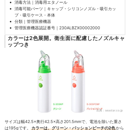
消毒方法｜消毒用エタノール
消毒可能パーツ｜
キャップ・シリコンノズル・吸引カッ
プ・吸引ケース・本体
分類｜管理医療機器
管理医療機器認証番号｜
230ALBZX00002000
カラーは2色展開。衛生面に配慮したノズルキャ
ップつき
出典：
seastar.co.jp
サイズは幅42.5×奥行42.5×高さ201.5mmで、電池を除いた重さ
は195gです。
カラーは、グリーン・パッションピーチの2色
から