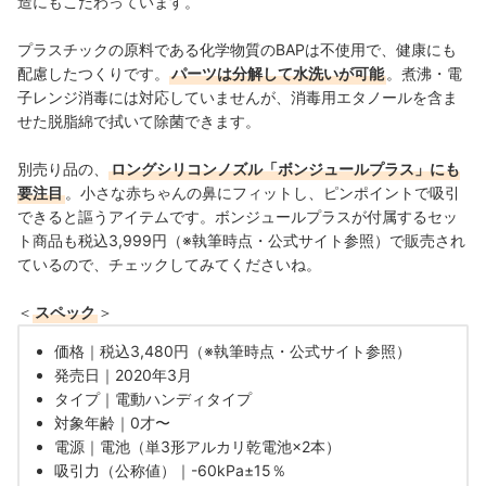
造にもこだわっています。
プラスチックの原料である化学物質のBAPは不使用で、健康にも
配慮したつくりです。
パーツは分解して水洗いが可能
。煮沸・電
子レンジ消毒には対応していませんが、消毒用エタノールを含ま
せた脱脂綿で拭いて除菌できます。
別売り品の、
ロングシリコンノズル「ボンジュールプラス」にも
要注目
。小さな赤ちゃんの鼻にフィットし、ピンポイントで吸引
できると謳うアイテムです。ボンジュールプラスが付属するセッ
ト商品も税込3,999円（※執筆時点・公式サイト参照）で販売され
ているので、チェックしてみてくださいね。
＜
スペック
＞
価格｜税込3,480円（※執筆時点・公式サイト参照）
発売日
｜2020年3月
タイプ｜
電動ハンディ
タイプ
対象年齢｜0才〜
電源｜電池（
単3形アルカリ乾電池×2本）
吸引力（公称値）｜
-60kPa±15％