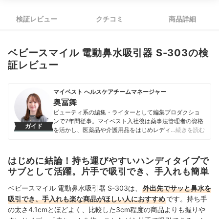
検証レビュー
クチコミ
商品詳細
ベビースマイル 電動鼻水吸引器 S-303の検
証レビュー
マイベスト へルスケアチームマネージャー
奥冨舞
ビューティ系の編集・ライターとして編集プロダクショ
ンで7年間従事。マイベスト入社後は薬事法管理者の資格
ガイド
を活かし、医薬品や介護用品をはじめレディースインナ
…続きを読む
ーや寝具にいたるまで、1000商品以上に及ぶヘルスケア
系の商材の検証に携わっている。
奥冨舞のプロフィール
はじめに結論！持ち運びやすいハンディタイプで
サブとして活躍。片手で吸引でき、手入れも簡単
ベビースマイル 電動鼻水吸引器 S-303は、
外出先でサッと鼻水を
吸引でき、手入れも楽な商品がほしい人におすすめ
です。持ち手
の太さ4.1cmとほどよく、比較した3cm程度の商品よりも握りや