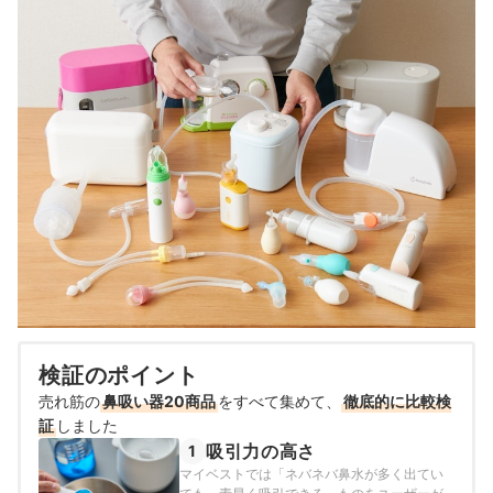
検証のポイント
売れ筋の
鼻吸い器20商品
をすべて集めて、
徹底的に比較検
証
しました
吸引力の高さ
1
マイベストでは「ネバネバ鼻水が多く出てい