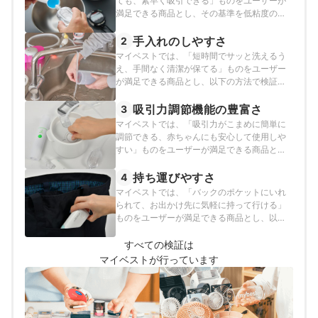
ても、素早く吸引できる」ものをユーザーが
満足できる商品とし、その基準を低粘度の疑
似鼻水は4秒以内、高粘度の疑似鼻水は15秒以
内に吸引できるものと定めて以下の方法で検
手入れのしやすさ
2
証を行いました。
マイベストでは、「短時間でサッと洗えるう
え、手間なく清潔が保てる」ものをユーザー
が満足できる商品とし、以下の方法で検証を
行いました。
吸引力調節機能の豊富さ
3
マイベストでは、「吸引力がこまめに簡単に
調節できる、赤ちゃんにも安心して使用しや
すい」ものをユーザーが満足できる商品と
し、以下の方法で検証を行いました。
持ち運びやすさ
4
マイベストでは、「バックのポケットにいれ
られて、お出かけ先に気軽に持って行ける」
ものをユーザーが満足できる商品とし、以下
の方法で検証を行いました。
すべての検証は
マイベストが行っています