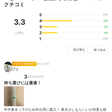
クチコミ
5
0件
3.3
4
2件
3
1件
2
（4件）
1件
1
0件
並び替え
絞り込み
ベテランサポーター
女性 | 30代
ぴよ
3
2025/10/16
持ち運びには最適！
年中鼻水っ子のため外出用に購入！ 鼻水少しならいいが何度も移