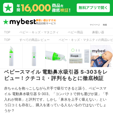
鼻吸い器おすすめ
商品比較サービス
マイページ
検索
TOP
ベビー・キッズ・マタニティ
ベビー用品
鼻吸い器
TOP
すべての商品レビュー
ベビー・キッズ・マタニティの商品レ
ベビースマイル 電動鼻水吸引器 S-303をレ
ビュー！クチコミ・評判をもとに徹底検証
赤ちゃんを抱っこしながら片手で吸引できると謳う、ベビースマ
イル 電動鼻水吸引器 S-303
。「コンパクトで持ち運びが楽」「手
入れが簡単」と評判です。しかし「鼻水を上手く吸えない」とい
う口コミも存在し、購入を迷っている人もいるのではないでしょ
うか？