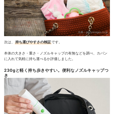
出典：
gettyimages.co.jp
次は、
持ち運びやすさの検証
です。
本体の大きさ・重さ・ノズルキャップの有無などを調べ、カバン
に入れて気軽に持ち運べるか評価しました。
230gと軽く持ち歩きやすい。便利なノズルキャップつ
き