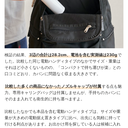
検証の結果、
3辺の合計は28.2cm、電池を含む実測値は230g
で
した。比較した
同じ電動ハンディタイプのなかでサイズ・重量は
それほど
小さくないものの、
「コンパクトで持ち運びが楽」との
口コミどおり、カバンに問題なく収まる大きさです。
比較した多くの商品になかったノズルキャップが付属
する点も魅
力。専用キャリングバッグは付属しませんが、手持ちのカバンに
そのまま入れても衛生的に持ち運べますよ。
比較したなかでも本品を含む電動ハンディタイプは、サイズや重
量が大きめの電動据え置きタイプに比べ、出先にも気軽に持って
行ける利点があります。お出かけ用を探している人は候補に入れ