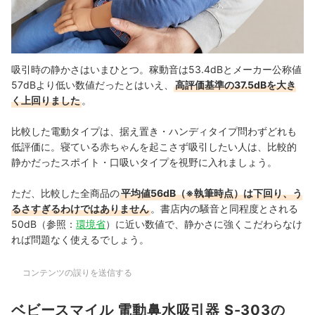
吸引時の静かさはいまひとつ。稼動音は53.4dBと
メーカー公称値
57dBより低い数値だったとはいえ、
高評価基準の37.5dBを大き
く上回りました
。
比較した電動タイプは、据え置き・ハンディタイプ問わずどれも
低評価に。寝ている赤ちゃんを起こさず吸引したい人は、比較的
静かだったスポイト・口吸いタイプを視野に入れましょう。
ただ、比較した全商品の
平均値56dB（※執筆時点）は下回り、う
るさすぎるわけではありません
。書店内の騒音と同程度とされる
50dB（参照：
環境省
）に近い数値で、静かさに強くこだわらなけ
れば問題なく使えるでしょう。
コンテンツの誤りを送信する
ベビースマイル 電動鼻水吸引器 S-303の