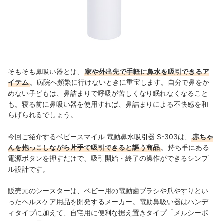
そもそも鼻吸い器とは、
家や外出先で手軽に鼻水を吸引できるア
イテム
。病院へ頻繁に行けないときに重宝します。自分で鼻をか
めない子どもは、鼻詰まりで呼吸が苦しくなり眠れなくなること
も。寝る前に鼻吸い器を使用すれば、鼻詰まりによる不快感を和
らげられるでしょう。
今回ご紹介するベビースマイル 電動鼻水吸引器 S-303は、
赤ちゃ
んを抱っこしながら片手で吸引できると謳う商品
。持ち手にある
電源ボタンを押すだけで、吸引開始・終了の操作ができるシンプ
ル設計で
す。
販売元のシースターは、ベビー用の電動歯ブラシや爪やすりとい
ったヘルスケア用品を開発するメーカー。電動鼻吸い器はハンデ
ィタイプに加えて、自宅用に便利な据え置きタイプ「メルシーポ