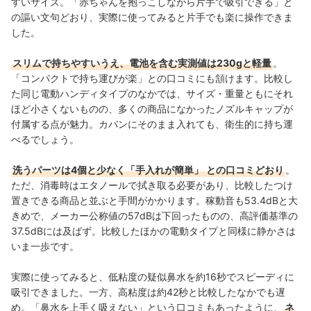
すいサイズ。「赤ちゃんを抱っこしながら片手で吸引できる」と
の謳い文句どおり、実際に使ってみると
片手でも楽に操作できま
した。
スリムで持ちやすいうえ、電池を含む実測値は230gと軽量
。
「コンパクトで持ち運びが楽」との口コミにも頷けます。比較し
た同じ電動ハンディタイプのなかでは、サイズ・重量ともにそれ
ほど小さくないものの、多くの商品になかったノズルキャップが
付属する点が
魅力。カバンにそのまま入れても、衛生的に持ち運
べるでしょう。
洗うパーツは4個と少なく「手入れが簡単」
との口コミどおり
。
ただ、消毒時はエタノールで拭き取る必要があり、比較したつけ
置きできる商品と並ぶと手間がかかります。稼動音も53.4dBと大
きめで、
メーカー公称値の57dBは下回ったものの、高評価基準の
37.5dBには及ばず。比較したほかの電動タイプと同様に静かさは
いま一歩です。
実際に使ってみると、低粘度の疑似鼻水を約16秒でスピーディに
吸引できました。一方、高粘度は約42秒と比較したなかでも遅
め。「鼻水を上手く吸えない」という口コミもあったように、
ネ