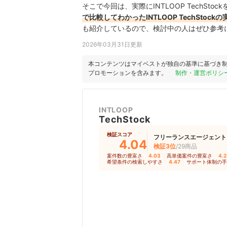
そこで今回は、実際にINTLOOP TechSto
で比較してわかったINTLOOP TechStoc
も紹介しているので、検討中の人はぜひ参考
2026年03月31日更新
本コンテンツはマイベストが独自の基準に基づき
プロモーションを含みます。
制作・運営ポリシ
INTLOOP
TechStock
検証スコア
フリーランスエージェント
4.04
検証3位
/29商品
案件数の豊富さ
4.03
｜
高単価案件の豊富さ
4.
希望条件の検索しやすさ
4.47
｜
サポート体制の手