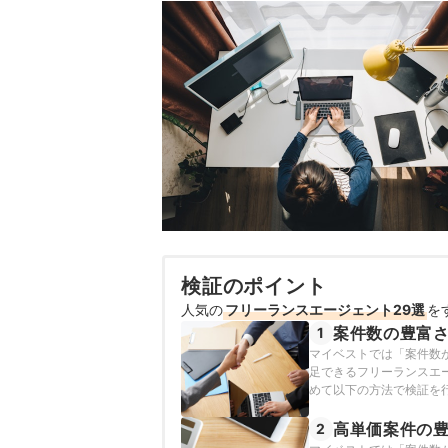
検証のポイント
人気の
フリーランスエージェント29選
を
案件数の豊富
1
マイベストでは「案件数
足できるフリーランスエ
めて以下の方法で検証を行
高単価案件の
2