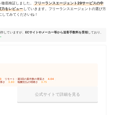
ckを徹底検証しました。
フリーランスエージェント29サービスの中
kの実力をレビュー
していきます。フリーランスエージェントの選び方
にしてみてくださいね！
制作していますが、
ECサイトやメーカー等から送客手数料を受領
しており、
ー
23
｜
リモート・週3回の案件数の豊富さ
4.04
｜
厚さ
3.80
｜
報酬支払の明瞭さ
3.75
公式サイトで詳細を見る