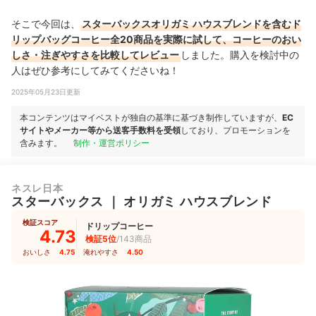
そこで今回は、
スターバックスオリガミ ハウスブレンドを含むド
リップバッグコーヒー全20商品を実際に試して、コーヒーのおい
しさ・注ぎやすさを比較してレビュー
しました。購入を検討中の
人はぜひ参考にしてみてくださいね！
2025年05月23日更新
本コンテンツはマイベストが独自の基準に基づき制作していますが、
EC
サイトやメーカー等から送客手数料を受領
しており、プロモーションを
含みます。
制作・運営ポリシー
ネスレ日本
スターバックス
｜
オリガミ ハウスブレンド
検証スコア
ドリップコーヒー
4.73
検証5位
/143商品
おいしさ
4.75
｜
淹れやすさ
4.50