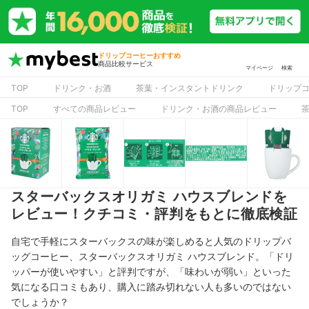
ドリップコーヒーおすすめ
商品比較サービス
マイページ
検索
TOP
ドリンク・お酒
茶葉・インスタントドリンク
ドリップ
TOP
すべての商品レビュー
ドリンク・お酒の商品レビュー
スターバックスオリガミ ハウスブレンドを
レビュー！クチコミ・評判をもとに徹底検証
自宅で手軽にスターバックスの味が楽しめると人気のドリップバ
ッグコーヒー、スターバックスオリガミ ハウスブレンド。「ドリ
ッパーが使いやすい」と評判ですが、「
味わいが弱い
」といった
気になる口コミもあり、購入に踏み切れない人も多いのではない
でしょうか？