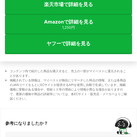
楽天市場で詳細を見る
Amazonで詳細を見る
1,250円
ヤフーで詳細を見る
コンテンツ内で紹介した商品を購入すると、売上の一部がマイベストに還元されるこ
とがあります。
掲載されている情報は、マイベストが独自にリサーチした時点の情報、または各商品
のJANコードをもとにECサイトが提供するAPIを使用し自動で生成しています。掲載
価格に変動がある場合や、登録ミス等の理由により情報が異なる場合がありますの
で、最新の価格や商品の詳細等については、各ECサイト・販売店・メーカーよりご確
認ください。
参考になりましたか？