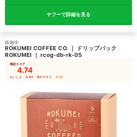
ヤフーで詳細を見る
路珈琲
ROKUMEI COFFEE CO.
｜
ドリップバック
ROKUMEI
｜
rcog-db-rk-05
検証スコア
4.74
おいしさ
4.84
｜
淹れやすさ
4.00