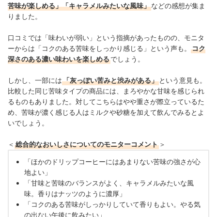
苦味が楽しめる」「キャラメルみたいな風味」
などの感想が集ま
りました。
口コミでは「味わいが弱い」という指摘があったものの、モニタ
ーからは「コクのある苦味をしっかり感じる」という声も。
コク
深さのある濃い味わいを楽しめる
でしょう。
しかし、一部には
「灰っぽい苦みと渋みがある」
という意見も。
比較した同じ苦味タイプの商品には、まろやかな甘味を感じられ
るものもありました。対してこちらはやや重さが際立っているた
め、苦味が濃く感じる人はミルクや砂糖を加えて飲んでみるとよ
いでしょう。
＜
総合的なおいしさについてのモニターコメント
＞
「ほかのドリップコーヒーにはあまりない苦味の強さが心
地よい」
「甘味と苦味のバランスがよく、キャラメルみたいな風
味。香りはナッツのように濃厚」
「
コクのある苦味がしっかりしていて香りもよい。やる気
の出ない午後に飲みたい
」