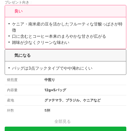
プレゼント向き
良い
ケニア・南米産の豆を活かしたフルーティな甘酸っぱさが特
徴
口に含むとコーヒー本来のまろやかな甘さが広がる
雑味が少なくクリーンな味わい
気になる
バッグは3点フックタイプでやや淹れにくい
焙煎度
中煎り
内容量
12g×5バッグ
産地
グァテマラ、ブラジル、ケニアなど
杯数
5杯
全部見る