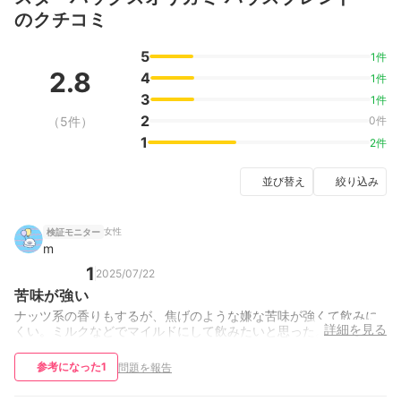
のクチコミ
5
1件
2.8
4
1件
3
1件
2
（5件）
0件
1
2件
並び替え
絞り込み
女性
検証モニター
m
1
2025/07/22
苦味が強い
ナッツ系の香りもするが、焦げのような嫌な苦味が強くて飲みに
詳細を見る
くい。ミルクなどでマイルドにして飲みたいと思った。
参考になった
1
問題を報告