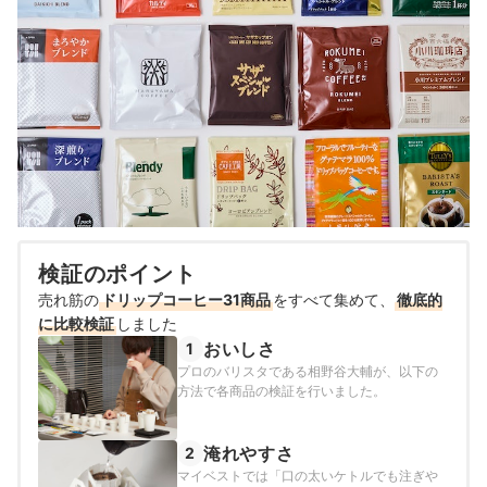
検証のポイント
売れ筋の
ドリップコーヒー31商品
をすべて集めて、
徹底的
に比較検証
しました
おいしさ
1
プロのバリスタである相野谷大輔が、以下の
方法で各商品の検証を行いました。
淹れやすさ
2
マイベストでは「口の太いケトルでも注ぎや