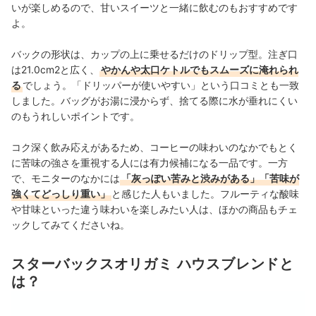
いが楽しめるので、甘いスイーツと一緒に飲むのもおすすめです
よ。
バックの形状は、カップの上に乗せるだけのドリップ型。注ぎ口
は21.0cm2と広く、
やかんや太口ケトルでもスムーズに淹れられ
る
でしょう。「ドリッパーが使いやすい」という口コミとも一致
しました。バッグがお湯に浸からず、捨てる際に水が垂れにくい
のもうれしいポイントです。
コク深く飲み応えがあるため、コーヒーの味わいのなかでもとく
に苦味の強さを重視する人には有力候補になる一品です。一方
で、モニターのなかには
「灰っぽい苦みと渋みがある」「苦味が
強くてどっしり重い」
と感じた人もいました。フルーティな酸味
や甘味といった違う味わいを楽しみたい人は、ほかの商品もチェ
ックしてみてくださいね。
スターバックスオリガミ ハウスブレンドと
は？