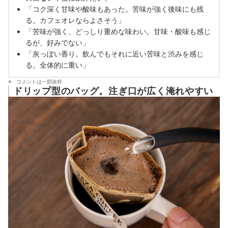
「コク深く甘味や酸味もあった。苦味が強く後味にも残
る。カフェオレならよさそう」
「苦味が強く、どっしり重めな味わい。甘味・酸味も感じ
るが、好みでない」
「灰っぽい香り。飲んでもそれに近い苦味と渋みを感じ
る。全体的に重い」
コメントは一部抜粋
ドリップ型のバッグ。注ぎ口が広く淹れやすい