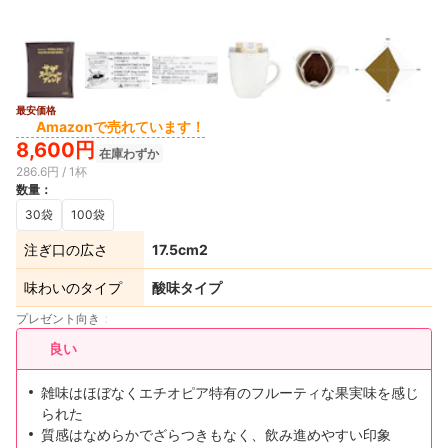
最安価格
Amazonで売れています！
8,600円
在庫わずか
286.6円 / 1杯
数量
：
30袋
100袋
注ぎ口の広さ
17.5cm2
味わいのタイプ
酸味タイプ
プレゼント向き
良い
雑味はほぼなくエチオピア特有のフルーティな果実味を感じ
られた
質感はなめらかでざらつきもなく、飲み進めやすい印象