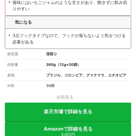
後味にはいちごジャムのような甘さがあり、飽きずに飲み切
りやすい
気になる
3点フックタイプなので、フックが落ちないよう気をつける
必要がある
焙煎度
深煎り
内容量
360g（12g×30袋）
産地
ブラジル、コロンビア、グァテマラ、エチオピア
杯数
30杯
全部見る
楽天市場で詳細を見る
Amazonで詳細を見る
8,600円