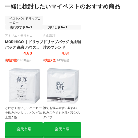
一緒に検討したいマイベストのおすすめ商品
ベストバイ ドリップコ
ーヒー
淹れやすさ No.1
おいしさ No.1
アトリエ・モリヒコ
丸山珈琲
MORIHICO.
｜
ドリップ
ドリップバッグ 丸山珈
バッグ 森彦 ハウスブ
琲のブレンド
レンド やさしい風味
4.83
4.81
(
検証1位
/143商品
)
(
検証2位
/143商品
)
とにかくおいしいコーヒー
誰でも飲みやすい味わい。
を飲みたい人に。バッグは
飲みごたえもあるバランス
上置き型
タイプ
楽天市場
楽天市場