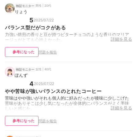
男性 | 20代
検証モニター
りょう
5
2025/07/22
バランス型だがコクがある
力強い焙煎の香りと豆が持つビターチョコのような香りのマリア
詳細を見る
ージュがとても心地よかった。
参考になった
問題を報告
女性 | 40代
検証モニター
ぽんず
4
2025/07/22
やや苦味が強いバランスのとれたコーヒー
苦味はやや強いがそれも個人的に好みだったが後味に少しこげた
苦味がありそこは少し気になったが全体的にバランスがよく美味
詳細を見る
しいと感じた。
参考になった
問題を報告