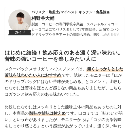
バリスタ・焙煎士/マイベスト キッチン・食品担当
相野谷大輔
製菓・コーヒーの専門学校卒業後、スペシャルティコー
ヒー専門店にてバリスタとして7年間勤務。店舗ではハン
ガイド
ドドリップやラテアートの講師も務め、味や香りへの繊
…続きを読む
細な感覚を磨く。マイベスト入社後はカフェで勤務して
いたこれまでの経験を活かし、コーヒー器具をはじめ、
調理器具やキッチン雑貨、食品・ドリンク、ギフトアイ
はじめに結論！飲み応えのある濃く深い味わい。
テムなど、食まわり全般の商材の比較検証を担当。「ユ
苦味の強いコーヒーを楽しみたい人に
ーザーの立場に立って考える」をモットーに、日々の業
務に取り組んでいる。また、焙煎士・バリスタとして現
スターバックスオリガミ ハウスブレンドは、
濃くしっかりとした
在も現場に立ち、実体験に基づいたリアルなレビューを
苦味を味わいたい人におすすめ
です。試飲したモニターは「ほか
届けている。
のドリップバッグにはない苦味が楽しめる
相野谷大輔のプロフィール
」とコメント。比較し
たなかには苦味をほとんど感じない商品もありましたが、こちら
はガツンと飲み応えのある味わいでした。
比較したなかにはスッキリとした酸味主体の商品もあったのに対
し、本商品の
酸味や甘味は控えめ
です。口コミでは「味わいが弱
い」という声がありましたが、モニターからは「コクのある苦味
をしっかり感じる」という感想があがっています。濃く深い味わ