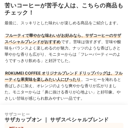
苦いコーヒーが苦手な人は、こちらの商品も
チェック！
最後に、スッキリとした味わいが楽しめる商品をご紹介します。
フルーティで華やかな味わいがお好みなら、サザコーヒーのサザ
スペシャルブレンドがおすすめ
です。苦味は強すぎず、甘味や酸
味をバランスよく楽しめるのが魅力。ナッツのような香ばしさと
華やかな香りも広がり、モニターからは
「フレーバーティーのよ
うですっきり飲める」と好評でした。
ROKUMEI COFFEE オリジナルブレンド ドリップバッグは、フル
ーティな果実味を楽しみたい人にぴったり
。コーヒーを淹れると
香ばしさに加え、オレンジのような爽やかな香りが広がりまし
た。モニターからは「鼻に抜ける香りが心地よい
」と好印象。
や
さしい甘味が感じられ飲みやすい一品です。
サザコーヒー
サザカップオン
｜
サザスペシャルブレンド
検証スコア