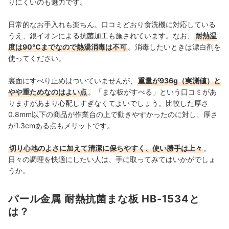
りにくいのも魅力です。
日常的なお手入れも楽ちん。口コミどおり食洗機に対応している
うえ、銀イオンによる抗菌加工も施されています。なお、
耐熱温
度は90℃までなので熱湯消毒は不可
。消毒したいときは漂白剤を
使ってください。
裏面にすべり止めはついていませんが、
重量が936g（実測値）と
やや重ためなのはよい点
。「まな板がすべる」という口コミがあ
りますがあまり心配しすぎなくてよいでしょう。比較した厚さ
0.8mm以下の商品が作業台の上で動きやすかったのに対し、厚さ
が1.3cmある点もメリットです。
切り心地のよさに加えて清潔に保ちやすく、使い勝手は上々
。
日々の調理を快適にしたい人は、手に取ってみてはいかがでしょ
うか。
パール金属 耐熱抗菌まな板 HB-1534と
は？