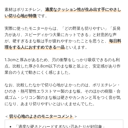
素材はポリエチレン。
適度なクッション性が生み出す手にやさし
い切り心地が特徴
です。
実際に使ったモニターからは、「どの野菜も切りやすい」「反発
力があり、スピーディかつ大量にカットできる」と好意的な声
が。
硬すぎるまな板は手が疲れやすかったことを思うと、
毎日料
理をする人におすすめできる一品
といえます。
1.3cmと厚みがあるため、刃の衝撃をしっかり吸収できるのも利
点。比較した厚さ0.8cm以下のまな板と並ぶと、安定感があり作
業台のうえで動きにくく感じました。
なお、比較したなかで切り心地がよかったのは、ポリエチレン・
ひのき・熱可塑性エラストマー製のまな板。そのほかの樹脂・合
成ゴム・シリコン製のまな板は硬さやカンカンと耳をつく音が気
になり、あまり切りやすいとはいえませんでした。
＜
切り心地のよさのモニターコメント
＞
「適度な硬さとハードすぎない刃あたりが好印象」