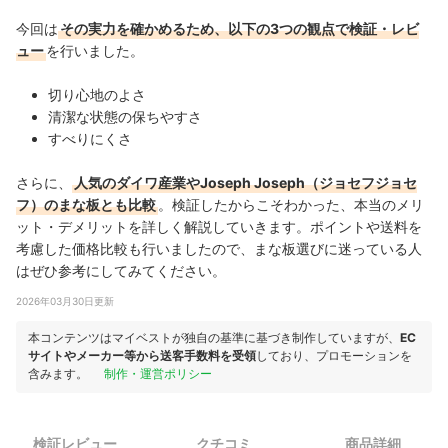
今回は
その実力を確かめるため、以下の3つの観点で検証・レビ
ュー
を行いました。
切り心地のよさ
清潔な状態の保ちやすさ
すべりにくさ
さらに、
人気のダイワ産業やJoseph Joseph（ジョセフジョセ
フ）のまな板とも比較
。検証したからこそわかった、本当のメリ
ット・デメリットを詳しく解説していきます。ポイントや送料を
考慮した価格比較も行いましたので、まな板選びに迷っている人
はぜひ参考にしてみてください。
2026年03月30日更新
本コンテンツはマイベストが独自の基準に基づき制作していますが、
EC
サイトやメーカー等から送客手数料を受領
しており、プロモーションを
含みます。
制作・運営ポリシー
検証レビュー
クチコミ
商品詳細