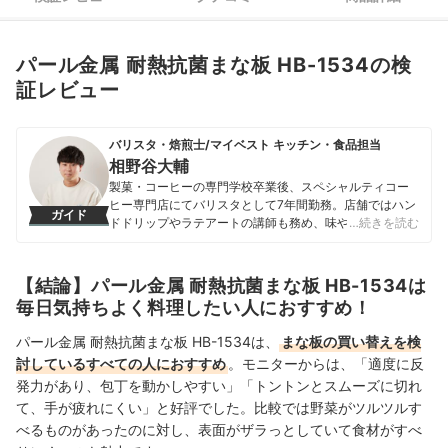
パール金属 耐熱抗菌まな板 HB-1534の検
証レビュー
バリスタ・焙煎士/マイベスト キッチン・食品担当
相野谷大輔
製菓・コーヒーの専門学校卒業後、スペシャルティコー
ヒー専門店にてバリスタとして7年間勤務。店舗ではハン
ガイド
ドドリップやラテアートの講師も務め、味や香りへの繊
…続きを読む
細な感覚を磨く。マイベスト入社後はカフェで勤務して
いたこれまでの経験を活かし、コーヒー器具をはじめ、
調理器具やキッチン雑貨、食品・ドリンク、ギフトアイ
【結論】パール金属 耐熱抗菌まな板 HB-1534は
テムなど、食まわり全般の商材の比較検証を担当。「ユ
毎日気持ちよく料理したい人におすすめ！
ーザーの立場に立って考える」をモットーに、日々の業
務に取り組んでいる。また、焙煎士・バリスタとして現
パール金属 耐熱抗菌まな板 HB-1534は、
まな板の買い替えを検
在も現場に立ち、実体験に基づいたリアルなレビューを
討しているすべての人におすすめ
。モニターからは、「適度に反
届けている。
発力があり、包丁を動かしやすい」「トントンとスムーズに切れ
相野谷大輔のプロフィール
て、手が疲れにくい」と好評でした。比較では野菜がツルツルす
べるものがあったのに対し、表面がザラっとしていて食材がすべ