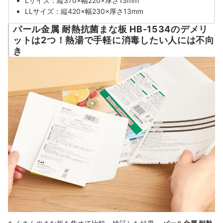
Lサイズ：縦370×幅220×厚さ13mm
LLサイズ：縦420×幅230×厚さ13mm
パール金属 耐熱抗菌まな板 HB-1534のデメリ
ットは2つ！熱湯で手軽に消毒したい人には不向
き