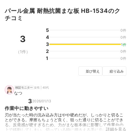
パール金属 耐熱抗菌まな板 HB-1534のク
チコミ
5
0件
3
4
0件
3
1件
2
（1件）
0件
1
0件
並び替え
絞り込み
女性 | 40代
検証モニター
なつ
3
2026/01/13
作業中に動きやすい
刃が当たった時の沈み込み方はやや硬めだが、しっかりと切るこ
とができる。摩擦もちょうど良く、狙った通りに切ることができ
る。反発感が硬すぎるため、力がまな板本体に影響して作業台の
詳細を見る
上で移動してしまい、切っている時に押さえる手に負担がある。