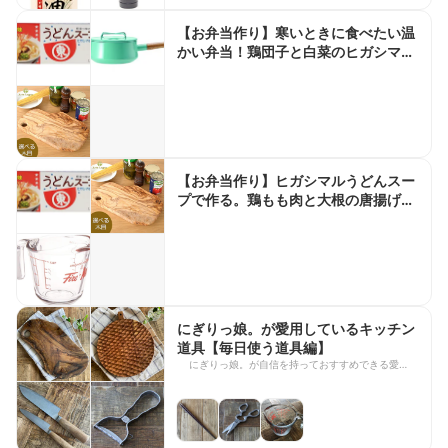
【お弁当作り】寒いときに食べたい温
かい弁当！鶏団子と白菜のヒガシマル
スープbento＃933
【お弁当作り】ヒガシマルうどんスー
プで作る。鶏もも肉と大根の唐揚げ
bento＃934
にぎりっ娘。が愛用しているキッチン
道具【毎日使う道具編】
にぎりっ娘。が自信を持っておすすめできる愛用の
キッチン道具。 毎日使うキッチン道具は、デザイ
ンはもちろん、機能性も重視しています。 いろん
な道具を使ってきたからこそ、長く使ってるからこ
そ、 自信を持っておすすめできる道具を紹介しま
す！