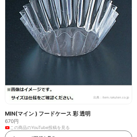
出典：
item.rakuten.co.jp
MIN(マイン ) フードケース 彩 透明
670円
この商品のYouTube投稿を見る