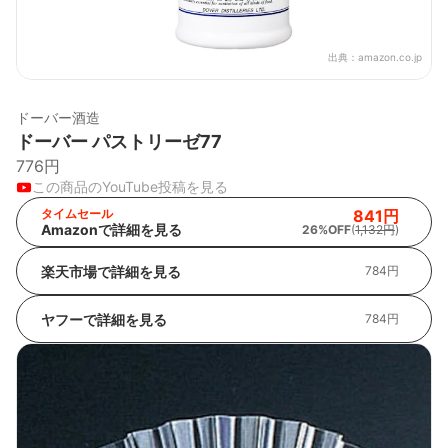
出典：
amazon.co.jp
ドーバー酒造
ドーバー パストリーゼ77
776円
この商品のYouTube投稿を見る
タイムセール
841円
Amazonで詳細を見る
26%OFF
(
1,132円
)
楽天市場で詳細を見る
784円
ヤフーで詳細を見る
784円