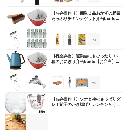
【お弁当作り】簡単３品おかずの野菜
たっぷりチキンナゲット弁当bento＃
575
+2
【行楽弁当】運動会にもぴったり‼︎２
種のおにぎり弁当bento【お弁当】
#493
+8
【お弁当作り】ツナと梅のさっぱりダ
レ！茄子のかき揚げとレンチンそうめ
ん弁当bento＃905