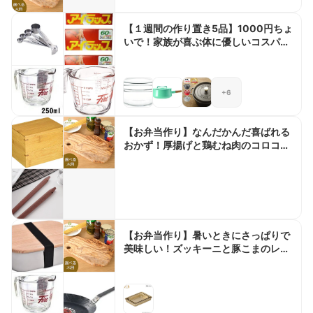
【１週間の作り置き5品】1000円ちょ
いで！家族が喜ぶ体に優しいコスパ最
高のおかず
+6
【お弁当作り】なんだかんだ喜ばれる
おかず！厚揚げと鶏むね肉のコロコロ
唐揚げ弁当bento＃889
【お弁当作り】暑いときにさっぱりで
美味しい！ズッキーニと豚こまのレモ
ン炒め弁当bento＃890