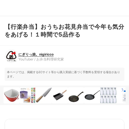
【行楽弁当】おうちお花見弁当で今年も気分
にぎりっ娘。nigiricco
YouTuber / お弁当料理研究家
をあげる！１時間で5品作る
にぎりっ娘。nigiricco
YouTuber / お弁当料理研究家
本ページでは、掲載するECサイト等から購入実績に基づく手数料を受領する場合があり
ます。