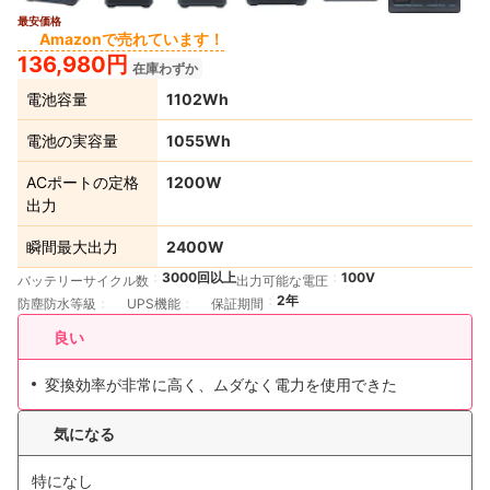
最安価格
Amazonで売れています！
136,980円
在庫わずか
電池容量
1102Wh
電池の実容量
1055Wh
ACポートの定格
1200W
出力
瞬間最大出力
2400W
3000回以上
100V
バッテリーサイクル数
出力可能な電圧
2年
防塵防水等級
UPS機能
保証期間
良い
変換効率が非常に高く、ムダなく電力を使用できた
気になる
特になし