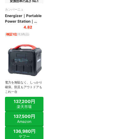
変換効率の高さ No.1
カンパーニュ
Energizer
｜
Portable
Power Station
｜
PPS1100W2F
4.82
(
検証1位
/83商品
)
電力を無駄なく、しっかり
確保。防災もアウトドアも
これ一台
137,200円
楽天市場
137,500円
Amazon
136,980円
ヤフー