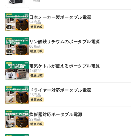
11商品
日本メーカー製ポータブル電源
24商品
徹底比較
リン酸鉄リチウムのポータブル電源
66商品
徹底比較
電気ケトルが使えるポータブル電源
44商品
徹底比較
ドライヤー対応ポータブル電源
35商品
徹底比較
炊飯器対応ポータブル電源
22商品
徹底比較