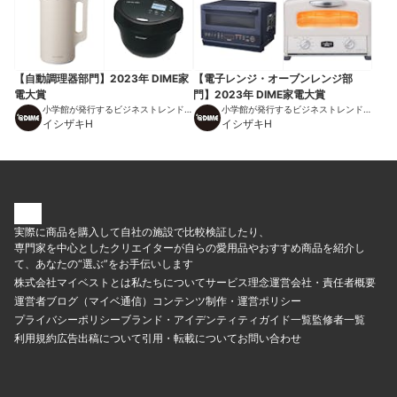
【自動調理器部門】2023年 DIME家
【電子レンジ・オーブンレンジ部
電大賞
門】2023年 DIME家電大賞
小学館が発行するビジネストレンドマ
小学館が発行するビジネストレンドマ
ガジン
イシザキH
ガジン
イシザキH
実際に商品を購入して自社の施設で比較検証したり、
専門家を中心としたクリエイターが自らの愛用品やおすすめ商品を紹介し
て、あなたの“選ぶ”をお手伝いします
株式会社マイベストとは
私たちについて
サービス理念
運営会社・責任者概要
運営者ブログ（マイベ通信）
コンテンツ制作・運営ポリシー
プライバシーポリシー
ブランド・アイデンティティ
ガイド一覧
監修者一覧
利用規約
広告出稿について
引用・転載について
お問い合わせ