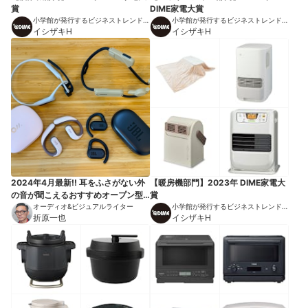
賞
DIME家電大賞
小学館が発行するビジネストレンドマ
小学館が発行するビジネストレンドマ
ガジン
イシザキH
ガジン
イシザキH
2024年4月最新!! 耳をふさがない外
【暖房機部門】2023年 DIME家電大
の音が聞こえるおすすめオープン型
賞
ワイヤレスイヤホン。ながら聞きイ
オーディオ&ビジュアルライター
小学館が発行するビジネストレンドマ
折原一也
ガジン
イシザキH
ヤホンから音質と装着感、コスパに
優れたおすすめをセレクト！ 骨伝
導や完全ワイヤレスタイプも選出。
全機種テスト済みです！