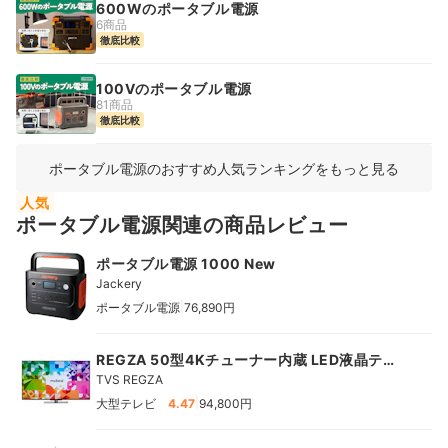
600Wのポータブル電源
6商品
徹底比較
100Vのポータブル電源
81商品
徹底比較
ポータブル電源のおすすめ人気ランキングをもっと見る
人気
ポータブル電源関連の商品レビュー
ポータブル電源 1000 New
Jackery
|
ポータブル電源
76,890円
REGZA 50型4Kチューナー内蔵 LED液晶テレ
ビ
TVS REGZA
|
大型テレビ
4.47
94,800円