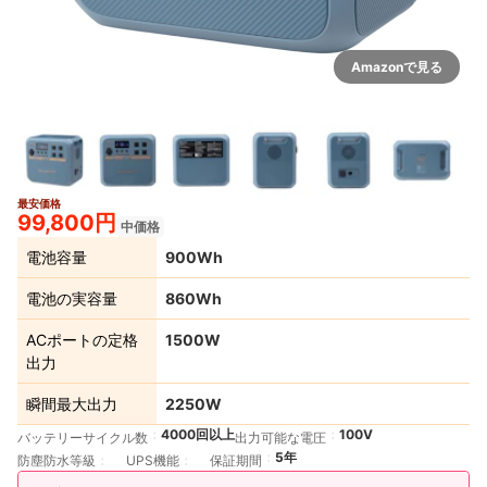
Amazonで見る
最安価格
2+
99,800円
中価格
電池容量
900Wh
電池の実容量
860Wh
ACポートの定格
1500W
出力
瞬間最大出力
2250W
4000回以上
100V
バッテリーサイクル数
出力可能な電圧
5年
防塵防水等級
UPS機能
保証期間