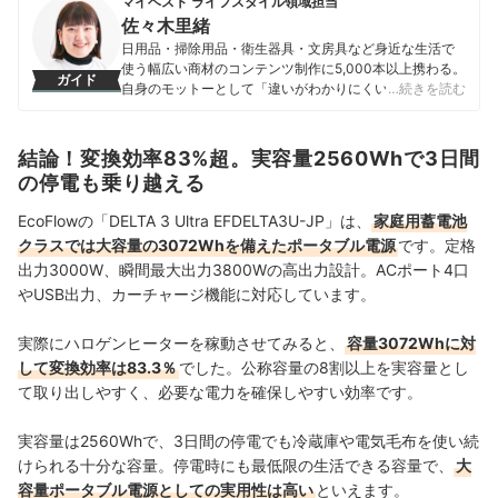
マイベスト ライフスタイル領域担当
佐々木里緒
日用品・掃除用品・衛生器具・文房具など身近な生活で
使う幅広い商材のコンテンツ制作に5,000本以上携わる。
ガイド
自身のモットーとして「違いがわかりにくい商材だから
…続きを読む
こそ、実際に検証しなければわからない情報を届けるこ
と」を心掛け、情報発信を行っている。
佐々木里緒のプロフィール
結論！変換効率83%超。実容量2560Whで3日間
の停電も乗り越える
EcoFlowの「DELTA 3 Ultra EFDELTA3U-JP」は、
家庭用蓄電池
クラスでは大容量の3072Whを備えたポータブル電源
です。定格
出力3000W、瞬間最大出力3800Wの高出力設計。ACポート4口
やUSB出力、カーチャージ機能に対応しています。
実際にハロゲンヒーターを稼動させてみると、
容量3072Whに対
して変換効率は83.3％
でした。公称容量の8割以上を実容量とし
て取り出しやすく、必要な電力を確保しやすい効率です。
実容量は2560Whで、3日間の停電でも冷蔵庫や電気毛布を使い続
けられる十分な容量。停電時にも最低限の生活できる容量で、
大
容量ポータブル電源としての実用性は高い
といえます。