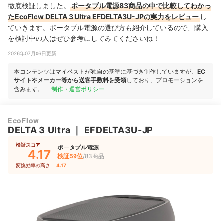
徹底検証しました。
ポータブル電源83商品の中で比較してわかっ
たEcoFlow DELTA 3 Ultra EFDELTA3U-JPの実力をレビュー
し
ていきます。ポータブル電源の選び方も紹介しているので、購入
を検討中の人はぜひ参考にしてみてくださいね！
2026年07月06日更新
本コンテンツはマイベストが独自の基準に基づき制作していますが、
EC
サイトやメーカー等から送客手数料を受領
しており、プロモーションを
含みます。
制作・運営ポリシー
EcoFlow
DELTA 3 Ultra
｜
EFDELTA3U-JP
検証スコア
ポータブル電源
4.17
検証59位
/83商品
変換効率の高さ
4.17