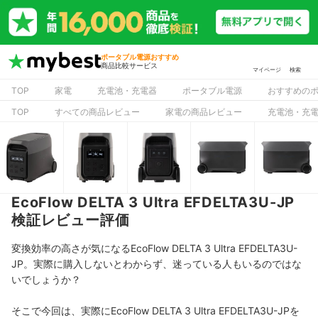
ポータブル電源おすすめ
商品比較サービス
マイページ
検索
TOP
家電
充電池・充電器
ポータブル電源
おすすめの
TOP
すべての商品レビュー
家電の商品レビュー
充電池・充
EcoFlow DELTA 3 Ultra EFDELTA3U-JP
検証レビュー評価
変換効率の高さが気になるEcoFlow DELTA 3 Ultra EFDELTA3U-
JP。実際に購入しないとわからず、迷っている人もいるのではな
いでしょうか？
そこで今回は、実際にEcoFlow DELTA 3 Ultra EFDELTA3U-JPを