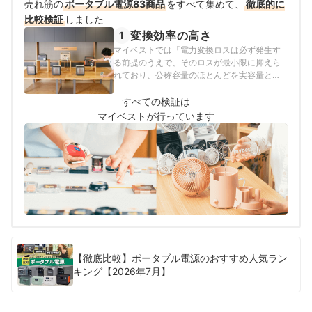
売れ筋の
ポータブル電源83商品
をすべて集めて、
徹底的に
比較検証
しました
変換効率の高さ
1
マイベストでは「電力変換ロスは必ず発生す
る前提のうえで、そのロスが最小限に抑えら
れており、公称容量のほとんどを実容量とし
て使える」ものをユーザーが満足できる商品
とし、その基準を90%以上と定めて以下の方
すべての検証は
法で検証を行いました。
マイベストが行っています
【徹底比較】ポータブル電源のおすすめ人気ラン
キング【2026年7月】