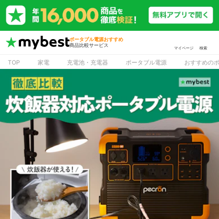
ポータブル電源おすすめ
商品比較サービス
マイページ
検索
TOP
家電
充電池・充電器
ポータブル電源
おすすめの