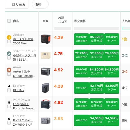
絞り込み
価格
検証
商品
画像
最安価格
人気
スコア
Jackery
4.29
95,920円
118,980円
110,990円
1
1位
ポータブル電源
楽天市場
Amazon
ヤフー
2000 New
ブルーティパワー
4.75
22,790円
32,900円
29,800円
2
2位
小型ポータブル電
Amazon
楽天市場
ヤフー
源
｜
EB3A
Anker
4.52
94,800円
64,800円
119,900円
3
3位
Anker
｜
Solix
楽天市場
ヤフー
Amazon
C1000 Portable
Power Station
｜
A17615A1
4.28
52,770円
53,100円
EcoFlow
4
Amazon
4位
楽天市場
ヤフー
DELTA 2
カンパーニュ
4.82
137,500円
137,200円
136,980円
5
5位
Energizer
｜
Amazon
楽天市場
ヤフー
Portable Power
Station
｜
EcoFlow
PPS1100W2F
3.93
34,580円
34,547円
6
Amazon
6位
RIVER 2 Max
｜
楽天市場
ヤフー
ZMR610-B-JP