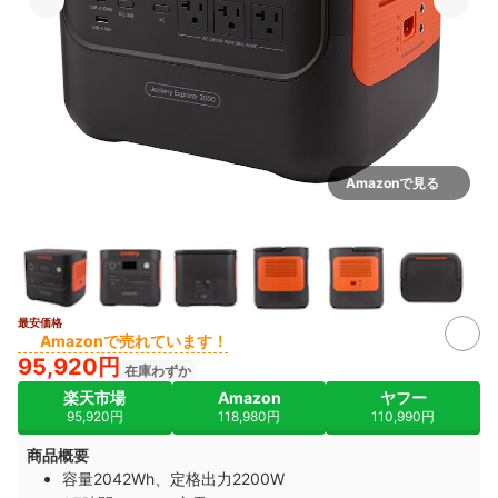
Amazonで見る
最安価格
2+
Amazonで売れています！
95,920円
在庫わずか
楽天市場
Amazon
ヤフー
95,920円
118,980円
110,990円
商品概要
容量2042Wh、定格出力2200W