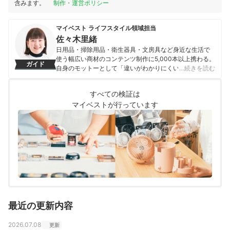
含みます。
制作・運営ポリシー
マイベスト ライフスタイル領域担当
佐々木里緒
日用品・掃除用品・衛生器具・文房具など身近な生活で
使う幅広い商材のコンテンツ制作に5,000本以上携わる。
ガイド
自身のモットーとして「違いがわかりにくい商材だから
…続きを読む
こそ、実際に検証しなければわからない情報を届けるこ
と」を心掛け、情報発信を行っている。
すべての検証は
佐々木里緒のプロフィール
マイベストが行っています
最近の更新内容
2026.07.08
更新