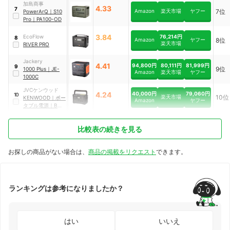
加島商事
4.33
7
Amazon
楽天市場
ヤフー
7位
PowerArQ
｜
S10
Pro
｜
PA100-OD
3.84
76,214円
EcoFlow
8
Amazon
ヤフー
8位
楽天市場
RIVER PRO
Jackery
4.41
94,800円
80,111円
81,999円
9
9位
1000 Plus
｜
JE-
Amazon
楽天市場
ヤフー
1000C
JVCケンウッド
40,000円
79,060円
4.24
10
楽天市場
10位
KENWOOD
｜
ポー
Amazon
ヤフー
タブル電源
｜
BN-
RK600-B
比較表の続きを見る
お探しの商品がない場合は、
商品の掲載をリクエスト
できます。
ランキングは参考になりましたか？
はい
いいえ