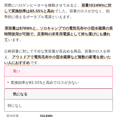
実際にハロゲンヒーターを稼動させてみると、
容量1024Whに対
して変換効率は85.55%と高め
でした。容量のロスが少なく、効
率的に使えるポータブル電源といえます。
実容量は876Whと、ソロキャンプでの電気毛布や小型冷蔵庫の長
時間使用が可能で、災害時の非常用電源として持ち運びにも優れ
て
います。
公称容量に対して十分な実容量が見込める商品。容量のロスを抑
え、
アウトドアで電気毛布や小型冷蔵庫など複数の家電を使いた
い人におすすめ
です。
良い
変換効率が85.55%と高めでロスが少ない
気になる
特になし
電池容量
1024Wh