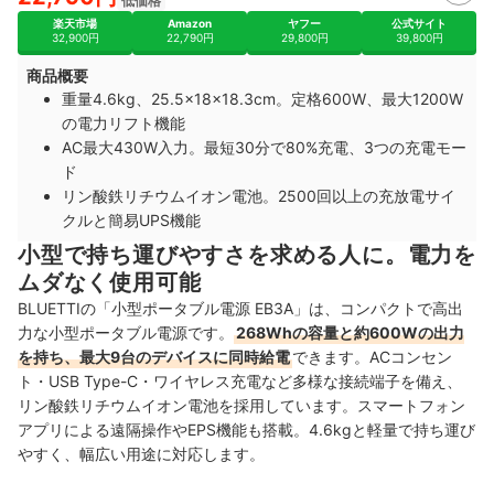
低価格
楽天市場
Amazon
ヤフー
公式サイト
32,900円
22,790円
29,800円
39,800円
商品概要
重量4.6kg、25.5×18×18.3cm。定格600W、最大1200W
の電力リフト機能
AC最大430W入力。最短30分で80%充電、3つの充電モー
ド
リン酸鉄リチウムイオン電池。2500回以上の充放電サイ
クルと簡易UPS機能
小型で持ち運びやすさを求める人に。電力を
ムダなく使用可能
BLUETTIの「小型ポータブル電源 EB3A」は、コンパクトで高出
力な小型ポータブル電源です。
268Whの容量と約600Wの出力
を持ち、最大9台のデバイスに同時給電
できます。ACコンセン
ト・USB Type-C・ワイヤレス充電など多様な接続端子を備え、
リン酸鉄リチウムイオン電池を採用しています。スマートフォン
アプリによる遠隔操作やEPS機能も搭載。4.6kgと軽量で持ち運び
やすく、幅広い用途に対応します。