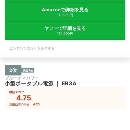
期間放置してもいつのまにか充電がなく
なっているなんて心配もない仕様なとこ
Amazonで詳細を見る
ろがとても良いと思っています。 気に
118,980円
なった点は、ソーラーパネルが思ったよ
り発電できない事。コードでつなぐだけ
なので設置はシンプルで簡単です。た
ヤフーで詳細を見る
だ、強い光があたり続けないとなかなか
110,990円
充電が進みません。ケータイを充電する
くらいなら曇りの日でも充分な程度かと
は思います。一日中日の当たる場所を確
コンテンツの誤りを送信する
保出来ない場合はソーラーパネルなしの
タイプを選ぶのも良いかもしれません。
シガーソケットの別売りコードがあれば
車からの充電も可能との事です。 2000
2位
は大容量タイプですが、もっと小さいも
検証2位
のでも家庭に一台あるとやはり安心だな
ブルーティパワー
いと思いました。大規模災害時には全員
小型ポータブル電源
｜
EB3A
は避難所に入れないと聞きますので、自
力で1週間程度の備えとしても、ぜひ参
検証スコア
考になさってください！
4.75
変換効率の高さ
4.75