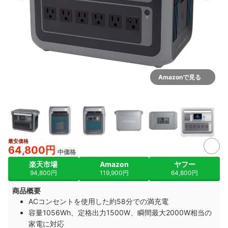
Amazonで見る
最安価格
64,800円
中価格
楽天市場
Amazon
ヤフー
94,800円
119,900円
64,800円
商品概要
ACコンセントを使用した約58分での満充電
容量1056Wh、定格出力1500W、瞬間最大2000W相当の
家電に対応