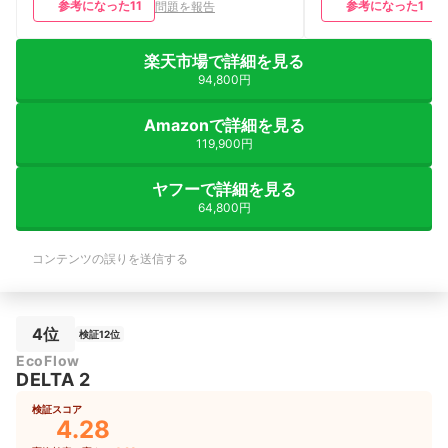
参考になった
11
参考になった
1
問題を報告
運び可能です。 また、リン酸鉄リチウ
ムイオン電池を採用しており、安全性と
耐久性が高く、10年間安心して使用でき
楽天市場で詳細を見る
るところもポイントでした。 唯一の欠
94,800円
点は価格がやや高めなことですが、同ク
ラスの製品と比べると機能も豊富で、防
災、キャンプなど使えることを考える
Amazonで詳細を見る
と、大満足でした。
119,900円
ヤフーで詳細を見る
64,800円
コンテンツの誤りを送信する
4位
検証12位
EcoFlow
DELTA 2
検証スコア
4.28