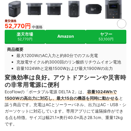
最安価格
2+
52,770円
中価格
楽天市場
ヤフー
Amazon
52,770円
53,100円
商品概要
最大1200WのAC入力と約80分でのフル充電
充放電サイクル約3000回のリン酸鉄リチウムイオン電池
容量1024Whと定格1500Wおよび最大1900Wの出力
変換効率は良好。アウトドアシーンや災害時
の非常用電源に便利
EcoFlowの「ポータブル電源 DELTA 2」は、
容量1024Whで
1500Wの高出力に対応し、最大15台の機器を同時に動かせる
と
謳う商品です。充電はACとソーラーパネル、出力はAC・USB・シ
ガーソケットに対応しています。専用アプリにて遠隔操作ができ
る点も特徴。サイズは幅21.1×奥行40.0×高さ28.1cm、重量12kg
です。