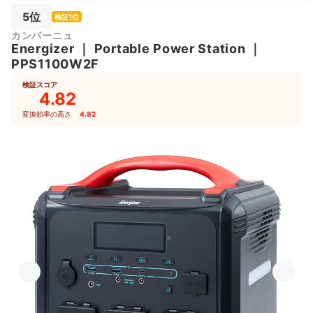
5位
検証1位
カンパーニュ
Energizer
｜
Portable Power Station
｜
PPS1100W2F
検証スコア
4.82
変換効率の高さ
4.82