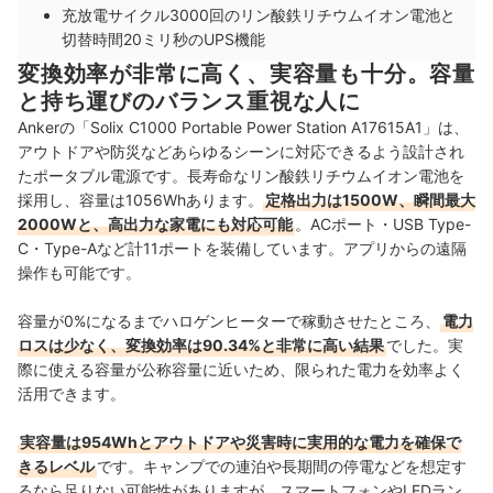
充放電サイクル3000回のリン酸鉄リチウムイオン電池と
切替時間20ミリ秒のUPS機能
変換効率が非常に高く、実容量も十分。容量
と持ち運びのバランス重視な人に
Ankerの「Solix C1000 Portable Power Station A17615A1」は、
アウトドアや防災などあらゆるシーンに対応できるよう設計され
たポータブル電源です。長寿命なリン酸鉄リチウムイオン電池を
採用し、容量は1056Whあります。
定格出力は1500W、瞬間最大
2000Wと、高出力な家電にも対応可能
。ACポート・USB Type-
C・Type-Aなど計11ポートを装備しています。アプリからの遠隔
操作も可能です。
容量が0%になるまでハロゲンヒーターで稼動させたところ、
電力
ロスは少なく、変換効率は90.34%と非常に高い結果
でした。実
際に使える容量が公称容量に近いため、限られた電力を効率よく
活用できます。
実容量は954Whとアウトドアや災害時に実用的な電力を確保で
きるレベル
です。キャンプでの連泊や長期間の停電などを想定す
るなら足りない可能性がありますが、スマートフォンやLEDラン