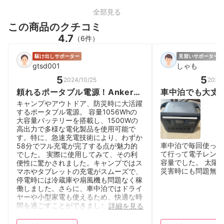
全部見る
この商品のクチコミ
4.7
（6件）
駆け出しサポーター
見習いサポーター
男
gtsd001
しゃも
5
5
2024/10/25
2026/
頼れるポータブル電源！Anker
車中泊でも大丈
Solix C1000
キャンプやアウトドア、防災時に大活躍
するポータブル電源。 容量1056Whの
大容量バッテリーを搭載し、1500Wの
高出力で多様な電化製品を使用可能で
す。特に、急速充電技術により、わずか
車中泊で毎回使って
58分でフル充電が完了する点が魅力的
て行って電子レンジ
でした。 実際に使用してみて、その利
容量でした。 太陽
便性に驚かされました。キャンプではス
災害時にも問題無さ
マホやタブレットの充電がスムーズで、
停電時には冷蔵庫や扇風機も問題なく稼
働しました。さらに、車中泊ではドライ
ヤーや小型家電も使えるため、快適な時
間を過ごすことができました。 デザイ
詳細を見る
ンもシンプルでどこに置いても違和感が
なく、約12.9kgの重さは一人でも持ち