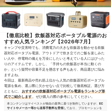
【徹底比較】炊飯器対応ポータブル電源のお
すすめ人気ランキング【2026年7月】
キャンプや災害時でも、消費電力の大きな炊飯器を動かせる炊飯
器対応ポータブル電源。アウトドアで炊き立てのご飯を楽しみた
い人や、停電時の備えを万全にしたいと考えている人にはぴった
りのアイテムです。しかし、「手持ちの炊飯器が本当に動くの
か」という疑問や容量不足を懸念する声もあり、商品選びに悩み
ますよね。
今回は、最新商品や売れ筋上位から人気の炊飯器対応ポータブル
電源を集め、選ぶ際に欠かせない点で比較して徹底検証。選び方
とともに、
おすすめの炊飯器対応ポータブル電源をランキング形
式でご紹介します
。ぜひ購入の際の参考にしてください。
本コンテンツはマイベストが独自の基準に基づき制作していますが、
EC
サイトやメーカー等から送客手数料を受領
しており、プロモーションを