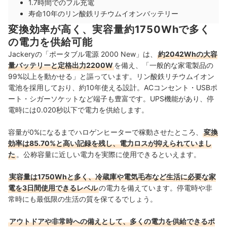
1.7時間でのフル充電
寿命10年のリン酸鉄リチウムイオンバッテリー
変換効率が高く、実容量約1750Whで多く
の電力を供給可能
Jackeryの「ポータブル電源 2000 New」は、
約2042Whの大容
量バッテリーと定格出力2200W
を備え、「一般的な家電製品の
99%以上を動かせる」と謳っています。リン酸鉄リチウムイオン
電池を採用しており、約10年使える設計。ACコンセント・USBポ
ート・シガーソケットなど端子も豊富です。UPS機能があり、停
電時には0.020秒以下で電力を供給します。
容量が0%になるまでハロゲンヒーターで稼動させたところ、
変換
効率は85.70%と高い記録を残し、電力ロスが抑えられていまし
た
。公称容量に近しい電力を実際に使用できるといえます。
実容量は1750Whと多く、冷蔵庫や電気毛布など生活に必要な家
電を3日間使用できるレベル
の電力を備えています。停電時や非
常時にも最低限の生活の質を保てるでしょう。
アウトドアや非常時への備えとして、多くの電力を供給できるポ