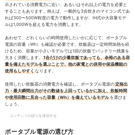
示されている消費電力に近い、あるいはそれ以上の電力を必要と
することもあります。例えば、一般的な3合炊きのマイコン式であ
れば300〜500W程度の電力で動作しますが、IH式や大容量モデ
ルは1,000Wを超える電力を消費します。
あわせて、どれくらいの時間使用したいかに応じて、ポータブル
電源の容量（Wh）も確認が必要です。炊飯器は一定時間加熱を続
けるため、容量が小さいモデルでは1回の炊飯でバッテリー残量を
大きく消費します。
1合だけの少量炊飯であっても、余裕のある容
量を備えたモデルを選ぶことで、他の家電との併用や保温機能の
使用もしやすく
なります。
使用したい炊飯器の消費電力を確認し、ポータブル電源の
定格出
力・最大瞬間出力がその数値を上回っているかに加え、炊飯時間
や使用回数に見合った容量（Wh）を備えているモデル
を選びま
しょう。
コンテンツの誤りを送信する
ポータブル電源の選び方