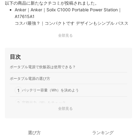
以下の商品に新たなクチコミが投稿されました。
Anker｜Anker｜Solix C1000 Portable Power Station｜
A17615A1
コスパ最強？｜コンパクトです デザインもシンプル パスス
ルーで充電刺したまま 被害に備えられるのは 気持ち的にも
全部見る
嬉しいところ
目次
ポータブル電源で炊飯器は使用できる？
ポータブル電源の選び方
1
バッテリー容量（Wh）を決めよう
2
定格出力（W）をチェック
全部見る
3
使用したい製品に合わせて出力ポートの種類と数を確認しよう
4
バッテリー種類もチェック
選び方
ランキング