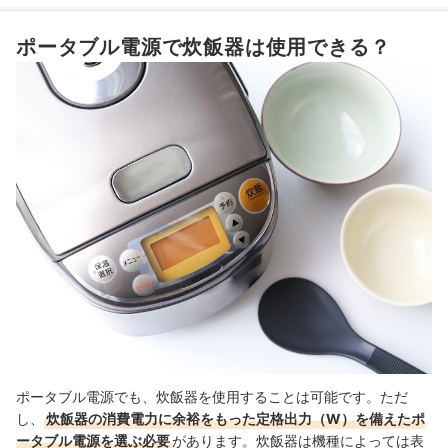
発火など万一のトラブルに備えて、安全保護機能搭載モデルを
5
選択しよう
ポータブル電源で炊飯器は使用できる？
6
保証期間と国内サポート体制をチェック
7
あると便利な付加機能もチェック
炊飯器対応ポータブル電源全22商品おすすめ人気ランキング
売れ筋の人気炊飯器対応ポータブル電源全22商品を徹底比較！
炊飯器対応ポータブル電源の売れ筋ランキングもチェック！
ポータブル電源でも、炊飯器を使用することは可能です。ただ
し、
炊飯器の消費電力に余裕をもった定格出力（W）を備えたポ
ータブル電源を選ぶ必要
があります。炊飯器は機種によっては表