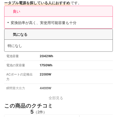
ータブル電源を探している人におすすめ
です。
良い
変換効率が高く、実使用可能容量も十分
気になる
特になし
電池容量
2042Wh
電池の実容量
1750Wh
ACポートの定格出
2200W
力
瞬間最大出力
4400W
全部見る
この商品のクチコミ
5
（2件）