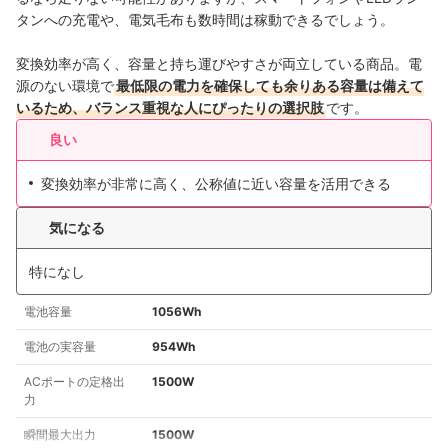
タンへの充電や、電気毛布も数時間は稼動できるでしょう。
変換効率が高く、容量と持ち運びやすさが両立している商品。電
源のない環境で
最低限の電力を確保しても余りある容量は備えて
いるため、バランス重視な人にぴったりの選択肢
です。
良い
変換効率が非常に高く、公称値に近い容量を活用できる
気になる
特になし
電池容量
1056Wh
電池の実容量
954Wh
ACポートの定格出
1500W
力
瞬間最大出力
1500W