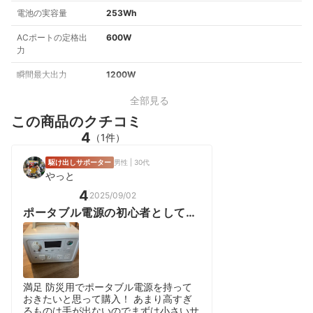
電池の実容量
253Wh
ACポートの定格出
600W
力
瞬間最大出力
1200W
全部見る
この商品のクチコミ
4
（1件）
駆け出しサポーター
男性 | 30代
やっと
4
2025/09/02
ポータブル電源の初心者としては
大満足！
満足 防災用でポータブル電源を持って
おきたいと思って購入！ あまり高すぎ
るものは手が出ないのでまずは小さいサ