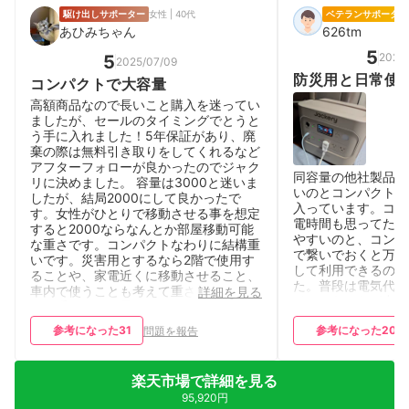
駆け出しサポーター
女性 | 40代
ベテランサポーター
あひみちゃん
626tm
5
2025/
5
2025/07/09
防災用と日常使
コンパクトで大容量
高額商品なので長いこと購入を迷ってい
ましたが、セールのタイミングでとうと
う手に入れました！5年保証があり、廃
棄の際は無料引き取りをしてくれるなど
アフターフォローが良かったのでジャク
同容量の他社製品と
リに決めました。 容量は3000と迷いま
いのとコンパクトな
したが、結局2000にして良かったで
入っています。コン
す。女性がひとりで移動させる事を想定
電時間も思ってたよ
すると2000ならなんとか部屋移動可能
やすいのと、コンセ
な重さです。コンパクトなわりに結構重
で繋いでおくと万が
いです。災害用とするなら2階で使用す
して利用できるのも
ることや、家電近くに移動させること、
た。普段は電気代が
車内で使うことも考えて重さやサイズ選
詳細を見る
ドライヤーなど出力
びも重要かなと思いました。 良かった
使う際に利用してい
点は、シンプルで操作が簡単、コンセン
参考になった
31
参考になった
20
問題を報告
トから短時間でフル充電可能なところで
す。大容量のわりにコンパクト、色もサ
ンドベージュにしたのでリビングにあっ
楽天市場で詳細を見る
ても違和感ありません。我が家は災害用
95,920円
の備えのつもりなので、一度充電して長