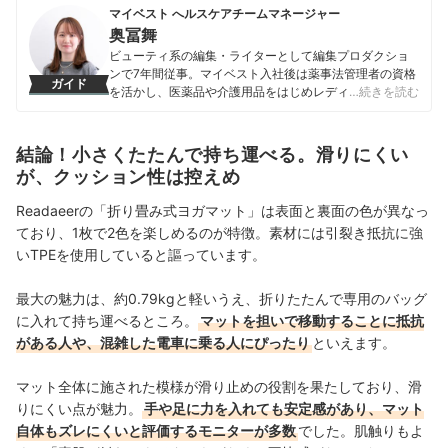
マイベスト へルスケアチームマネージャー
奥冨舞
ビューティ系の編集・ライターとして編集プロダクショ
ンで7年間従事。マイベスト入社後は薬事法管理者の資格
ガイド
を活かし、医薬品や介護用品をはじめレディースインナ
…続きを読む
ーや寝具にいたるまで、1000商品以上に及ぶヘルスケア
系の商材の検証に携わっている。
奥冨舞のプロフィール
結論！小さくたたんで持ち運べる。滑りにくい
が、クッション性は控えめ
Readaeerの「折り畳み式ヨガマット」は表面と裏面の色が異なっ
ており、1枚で2色を楽しめるのが特徴。素材には引裂き抵抗に強
いTPEを使用していると謳っています。
最大の魅力は、約0.79kgと軽いうえ、折りたたんで専用のバッグ
に入れて持ち運べるところ。
マットを担いで移動することに抵抗
がある人や、混雑した電車に乗る人にぴったり
といえます。
マット全体に施された模様が滑り止めの役割を果たしており、滑
りにくい点が魅力。
手や足に力を入れても安定感があり、マット
自体もズレにくいと評価するモニターが多数
でした。肌触りもよ