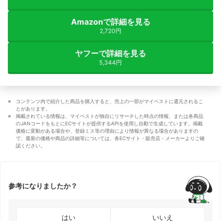
Amazonで詳細を見る
2,720円
ヤフーで詳細を見る
5,344円
コンテンツ内で紹介した商品を購入すると、売上の一部がマイベストに還元されるこ
とがあります。
掲載されている情報は、マイベストが独自にリサーチした時点の情報、または各商品
のJANコードをもとにECサイトが提供するAPIを使用し自動で生成しています。掲載
価格に変動がある場合や、登録ミス等の理由により情報が異なる場合がありますの
で、最新の価格や商品の詳細等については、各ECサイト・販売店・メーカーよりご確
認ください。
参考になりましたか？
はい
いいえ