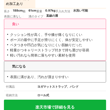
め加工あり
188cm
61cm
0.97kg
水洗い可能
長さ
幅
重量
手入れ方法
直線の溝
表面に溝なし
溝のタイプ
良い
クッション性が高く、手や膝が痛くなりにくい
ポーズの最中に手足が滑りにくく、体が安定しやすい
ベタつきや凹凸が気になりにくい肌触りだった
軽量かつキャリーストラップ付きで持ち運びが容易
軽い汚れなら簡単に落ちやすい素材を使用
気になる
表面に溝があり、汚れが溜まりやすい
付属品
ヨガマットストラップ、バンド
収納方法
ロール式
楽天市場で詳細を見る