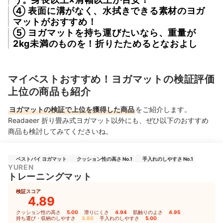
④ 表面に溝がなく、水拭きできる素材のヨガ
マットがおすすめ！
⑤ ヨガマットを持ち運びたいなら、重量が
2kg未満のものを！折りたためるとなおよし
マイベストおすすめ！ヨガマットの検証評価
上位の商品も紹介
ヨガマットの検証で上位を獲得した商品
をご紹介します。
Readaeer 折り畳み式ヨガマット以外にも、ぜひ以下のおすすめ
商品も検討してみてくださいね。
ベストバイ ヨガマット
クッション性の高さ No.1
手入れのしやすさ No.1
YUREN
トレーニングマット
検証スコア
4.89
クッション性の高さ
5.00
｜
滑りにくさ
4.94
｜
肌触りのよさ
4.95
｜
持ち運び・収納のしやすさ
3.80
｜
手入れのしやすさ
5.00