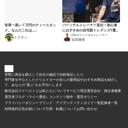
世界一高い７万円のティースタン
パーソナルトレーナー直伝！初心者
ド。なんだこれは…。
におすすめの自宅筋トレグッズ7選
【これがあればジム通い不要】
EXILEフィジカルトレーナー
トクサン
吉田輝幸
実際に商品を購入して自社の施設で比較検証したり、
専門家を中心としたクリエイターが自らの愛用品やおすすめ商品を紹介し
て、あなたの“選ぶ”をお手伝いします
株式会社マイベストとは
私たちについて
サービス理念
運営会社・責任者概要
運営者ブログ（マイベ通信）
コンテンツ制作・運営ポリシー
プライバシーポリシー
ブランド・アイデンティティ
ガイド一覧
監修者一覧
利用規約
広告出稿について
引用・転載について
お問い合わせ