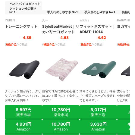
ベストバイ ヨガマット
クッション性の高さ
No.1
手入れのしやすさ No.1
手入れのしやすさ No.1
肌触りのよ
YUREN
丸一
adidas
BARWING
トレーニングマット
StyleBoatMarket
｜
リ
フィットネスマット
｜
ヨガマット
カバリーヨガマット
ADMT-11014
4.89
4.68
4.62
(
検証1位
/40商品
)
(
検証4位
/40商品
)
(
検証7位
/40商品
)
(
検証9位
/4
クッション性が高く、グリ
自宅でヨガに励む初心者に
滑りにくさとほどよい厚み
柔らかくフィ
ップ力も高いベストバイ。
はコレ！滑りにくく集中し
で、幅広いポーズを安定し
や膝を保護。
お手入れも簡単！
やすい
てとりやすい
した1枚
6,597円
10,780円
5,017円
楽
楽天市場
楽天市場
楽天市場
4,931円
10,780円
3,630円
4,
Amazon
Amazon
Amazon
Am