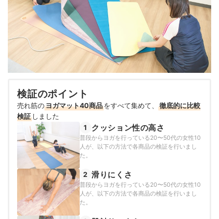
検証のポイント
売れ筋の
ヨガマット40商品
をすべて集めて、
徹底的に比較
検証
しました
クッション性の高さ
1
普段からヨガを行っている20〜50代の女性10
人が、以下の方法で各商品の検証を行いまし
た。
滑りにくさ
2
普段からヨガを行っている20〜50代の女性10
人が、以下の方法で各商品の検証を行いまし
た。