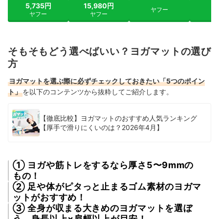
5,735円
15,980円
ヤフー
ヤ
ヤフー
ヤフー
そもそもどう選べばいい？ヨガマットの選び
方
ヨガマットを選ぶ際に必ずチェックしておきたい「5つのポイン
ト」
を以下のコンテンツから抜粋してご紹介します。
【徹底比較】ヨガマットのおすすめ人気ランキング
【厚手で滑りにくいのは？2026年4月】
① ヨガや筋トレをするなら厚さ5〜9mmの
もの！
② 足や体がピタっと止まるゴム素材のヨガマ
ットがおすすめ！
③ 全身が収まる大きめのヨガマットを選ぼ
う。身長以上×肩幅以上が目安！