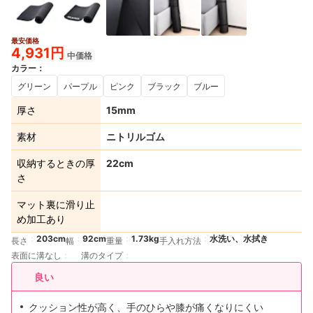
最安価格
4,931円
中価格
カラー
：
グリーン
パープル
ピンク
ブラック
ブルー
厚さ
15mm
素材
ニトリルゴム
収納するときの厚
22cm
さ
マット裏に滑り止
め加工あり
203cm
92cm
1.73kg
水洗い、水拭き
長さ
幅
重量
手入れ方法
表面に溝なし
溝のタイプ
良い
クッション性が高く、手のひらや膝が痛くなりにくい