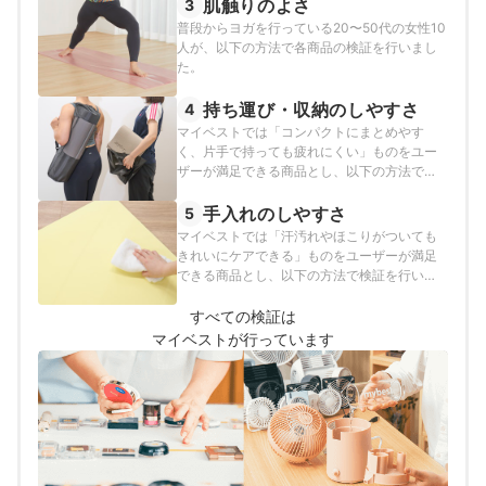
肌触りのよさ
3
普段からヨガを行っている20〜50代の女性10
人が、以下の方法で各商品の検証を行いまし
た。
持ち運び・収納のしやすさ
4
マイベストでは「コンパクトにまとめやす
く、片手で持っても疲れにくい」ものをユー
ザーが満足できる商品とし、以下の方法で検
証を行いました。
手入れのしやすさ
5
マイベストでは「汗汚れやほこりがついても
きれいにケアできる」ものをユーザーが満足
できる商品とし、以下の方法で検証を行いま
した。
すべての検証は
マイベストが行っています