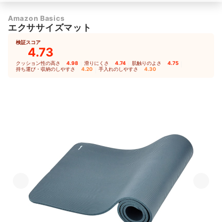
Amazon Basics
エクササイズマット
検証スコア
4.73
クッション性の高さ
4.98
｜
滑りにくさ
4.74
｜
肌触りのよさ
4.75
｜
持ち運び・収納のしやすさ
4.20
｜
手入れのしやすさ
4.30