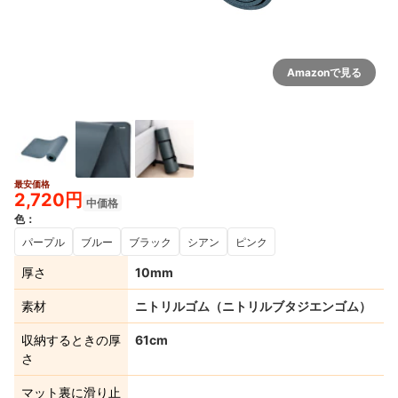
Amazonで見る
最安価格
2,720円
中価格
色
：
パープル
ブルー
ブラック
シアン
ピンク
厚さ
10mm
素材
ニトリルゴム（ニトリルブタジエンゴム）
収納するときの厚
61cm
さ
マット裏に滑り止