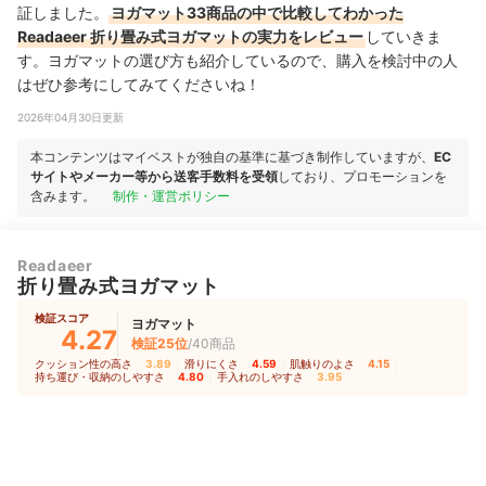
証しました。
ヨガマット33商品の中で比較してわかった
Readaeer 折り畳み式ヨガマットの実力をレビュー
していきま
す。ヨガマットの選び方も紹介しているので、購入を検討中の人
はぜひ参考にしてみてくださいね！
2026年04月30日更新
本コンテンツはマイベストが独自の基準に基づき制作していますが、
EC
サイトやメーカー等から送客手数料を受領
しており、プロモーションを
含みます。
制作・運営ポリシー
Readaeer
折り畳み式ヨガマット
検証スコア
ヨガマット
4.27
検証25位
/40商品
クッション性の高さ
3.89
｜
滑りにくさ
4.59
｜
肌触りのよさ
4.15
｜
持ち運び・収納のしやすさ
4.80
｜
手入れのしやすさ
3.95