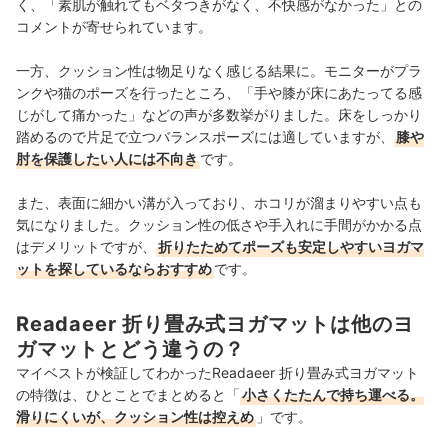
く、「素肌が触れてもベタつきがなく、不快感がなかった」との
コメントが寄せられています。
一方、クッション性は物足りなく感じる結果に。モニターがプラ
ンクや猫のポーズを行ったところ、「手や膝が床にあたってる感
じがして痛かった」などの声が多数挙がりました。床をしっかり
踏めるので片足で立つバランスポーズには適していますが、
膝や
肘を保護したい人には不向き
です。
また、表面に細かい溝が入っており、ホコリが溜まりやすい点も
気になりました。クッション性の低さや手入れに手間がかかる点
はデメリットですが、
折りたためてポーズも安定しやすいヨガマ
ットを探しているならおすすめ
です。
Readaeer 折り畳み式ヨガマットは他のヨ
ガマットとどう違うの？
マイベストが検証してわかったReadaeer 折り畳み式ヨガマット
の特徴は、ひとことでまとめると「
小さくたたんで持ち運べる。
滑りにくいが、クッション性は控えめ
」です。