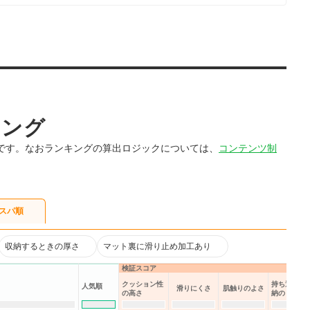
キング
です。なおランキングの算出ロジックについては、
コンテンツ制
スパ順
収納するときの厚さ
マット裏に滑り止め加工あり
検証スコア
クッション性
持ち運び・
人気順
滑りにくさ
肌触りのよさ
の高さ
納のしやす