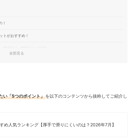
ンドのアディダスが手がけるマットです。素材にはやわらかなニトリル
レッチ、筋トレまで幅広く使えます。サイズは173×62cmと、自
ショナル
の！
ョン性が気になる｜JADE YOGAの「ハーモニープロフェッショ
天然ゴムマット。PVCを使わず100%天然ゴムを採用し、厚さは
ットがおすすめ！
いても滑りにくいと謳っています。172cm×61cmと、大柄な人…
。身長以上×肩幅以上が目安！
全部見る
マットがおすすめ！
kg未満のものを！折りたためるとなおよし
グ
たい「5つのポイント」
を以下のコンテンツから抜粋してご紹介し
較！
！
すめ人気ランキング【厚手で滑りにくいのは？2026年7月】