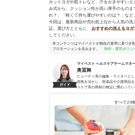
ホットヨガや筋トレなど、汗をかきやすいエ
み式から、クッション性が高い厚手のものま
れ？」「軽くて持ち運びやすいのは？」など
今回は、最新商品や売れ筋上位から人気の洗
証。選び方とともに、
おすすめの洗えるヨガ
してください。
本コンテンツはマイベストが独自の基準に基づき
プロモーションを含みます。
制作・運営ポリシ
マイベスト へルスケアチームマネ
奥冨舞
ビューティ系の編集・ライターとし
資格を活かし、医薬品や介護用品を
ガイド
スケア系の商材の検証に携わってい
奥冨舞のプロフィール
すべての