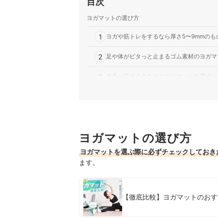
目次
ADMT-11014」は、スポーツブラ
ゴムを採用し、7mmの厚みでヨガやスト
ヨガマットの選び方
宅でもス…
JADE YOGA｜ハーモニー プロフェッ
1
ヨガや筋トレをするなら厚さ5〜9mmのも
グリップ力があるが、表面が硬めでクッシ
ナル」は、アメリカ発のブランドがつくる
2
足や体がピタっと止まるゴム素材のヨガマ
5mmです。開放気泡構造により、汗をか
3
全身が収まる大きめのヨガマットを選ぼう
4
表面に溝がなく、水拭きできる素材のヨガ
5
ヨガマットを持ち運びたいなら、重量が2
ヨガマットの選び方
洗えるヨガマット全12商品おすすめ人気ランキン
ヨガマットを選ぶ際に必ずチェックしておき
売れ筋の人気洗えるヨガマット全12商品を徹底比
ます。
洗えるヨガマットの売れ筋ランキングもチェック
【徹底比較】ヨガマットのおす