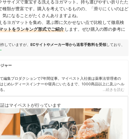
クササイズで重宝する
洗えるヨガマット。持ち運びやすい折りたた
で種類が豊富です。購入を考えているものの、「滑りにくいのはど
、気になることがたくさんありますよね。
えるヨガマットを集め、選ぶ際に欠かせない点で比較して徹底検
マットをランキング形式でご紹介
します。ぜひ購入の際の参考に
制作していますが、
ECサイトやメーカー等から送客手数料を受領
しており、
ー
ージャー
て編集プロダクションで7年間従事。マイベスト入社後は薬事法管理者の
はじめレディースインナーや寝具にいたるまで、1000商品以上に及ぶヘル
る。
…続きを読む
検証は
マイベストが行っています