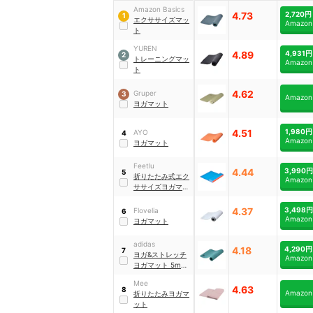
Amazon Basics
4.73
2,720円
1
エクササイズマッ
Amazon
ト
YUREN
4.89
4,931円
2
トレーニングマッ
Amazon
ト
4.62
Gruper
3
Amazon
ヨガマット
4.51
1,980円
AYO
4
Amazon
ヨガマット
Feetlu
4.44
3,990円
5
折りたたみ式エク
Amazon
ササイズヨガマッ
ト
4.37
3,498円
Flovelia
6
Amazon
ヨガマット
adidas
4.18
4,290円
7
ヨガ&ストレッチ
Amazon
ヨガマット 5mm
｜
ADYG-
Mee
10300RG
4.63
8
Amazon
折りたたみヨガマ
ット