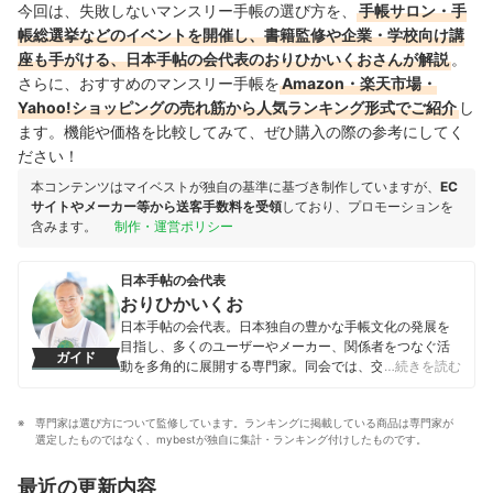
今回は、失敗しないマンスリー手帳の選び方を、
手帳サロン・手
帳総選挙などのイベントを開催し、書籍監修や企業・学校向け講
座も手がける、日本手帖の会代表のおりひかいくおさんが解説
。
さらに、おすすめのマンスリー手帳を
Amazon・楽天市場・
Yahoo!ショッピングの売れ筋から人気ランキング形式でご紹介
し
ます。機能や価格を比較してみて、ぜひ購入の際の参考にしてく
ださい！
本コンテンツはマイベストが独自の基準に基づき制作していますが、
EC
サイトやメーカー等から送客手数料を受領
しており、プロモーションを
含みます。
制作・運営ポリシー
日本手帖の会代表
おりひかいくお
日本手帖の会代表。日本独自の豊かな手帳文化の発展を
目指し、多くのユーザーやメーカー、関係者をつなぐ活
ガイド
動を多角的に展開する専門家。同会では、交流の場であ
…続きを読む
る「手帳サロン」、ものづくりのワークショップ「手帳
メイク」、書き比べイベント「手帳総選挙」などを主
専門家は選び方について監修しています。ランキングに掲載している商品は専門家が
催。手帳関連の書籍監修を手がけるほか、企業・学校向
選定したものではなく、mybestが独自に集計・ランキング付けしたものです。
けの講座、学生向けの手帳活用コンテストへの協力、海
外交流などにも尽力。手帳を通じたライフスタイルの向
最近の更新内容
上や教育支援、国際交流に精力的に取り組んでいる。