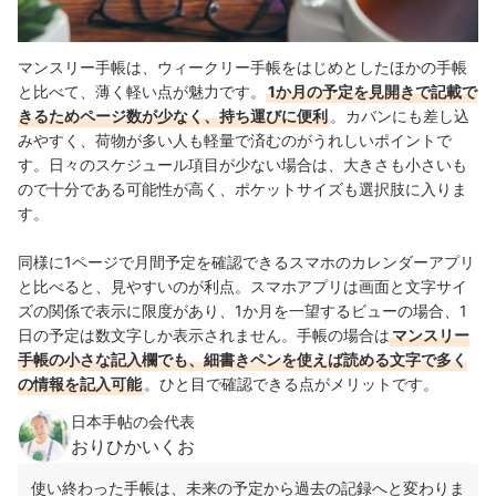
マンスリー手帳は、ウィークリー手帳をはじめとしたほかの手帳
と比べて、薄く軽い点が魅力です。
1か月の予定を見開きで記載で
きるためページ数が少なく、持ち運びに便利
。カバンにも差し込
みやすく、荷物が多い人も軽量で済むのがうれしいポイントで
す。日々のスケジュール項目が少ない場合は、大きさも小さいも
ので十分である可能性が高く、ポケットサイズも選択肢に入りま
す。
同様に1ページで月間予定を確認できるスマホのカレンダーアプリ
と比べると、見やすいのが利点。スマホアプリは画面と文字サイ
ズの関係で表示に限度があり、1か月を一望するビューの場合、1
日の予定は数文字しか表示されません。手帳の場合は
マンスリー
手帳の小さな記入欄でも、細書きペンを使えば読める文字で多く
の情報を記入可能
。ひと目で確認できる点がメリットです。
日本手帖の会代表
おりひかいくお
使い終わった手帳は、未来の予定から過去の記録へと変わりま