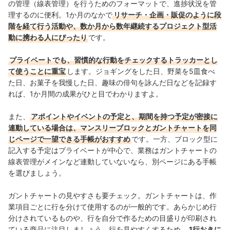
の管理（線表管理）を行うためのフォーマットで、進捗状況を管
理するのに便利。1か月のなかで
リサーチ・企画・販促のように段
階を経て行う活動や、数か月から数年継続するプロジェクト型活
動に携わる人にぴったり
です。
プライベートでも、習慣的な行動をチェックするトラッカーとし
て使うことに重宝
します。ジョギングをした日、野菜を5皿食べ
た日、お菓子を我慢した日、趣味の俳句を詠んだ日などを記録す
れば、1か月間の成果がひと目でわかりますよ。
また、
アポイントやイベントの予定と、期間を持つ予定が密接に
連動している場合は、マンスリーブロックとガントチャートを同
じページで一望できる手帳がおすすめ
です。一方、ブロック型に
記入する予定はプライベートが中心で、業務はガントチャートの
線表管理がメインなど連動していないなら、別ページにある手帳
を選びましょう。
ガントチャートの見やすさも要チェック。ガントチャートは、作
業項目ごとに行を分けて使用するのが一般的です。あらかじめ行
分けされているものや、行を自分で作るための目盛りが印刷され
ている商品に注目しましょう。行を見やすくするため、
1行おきに