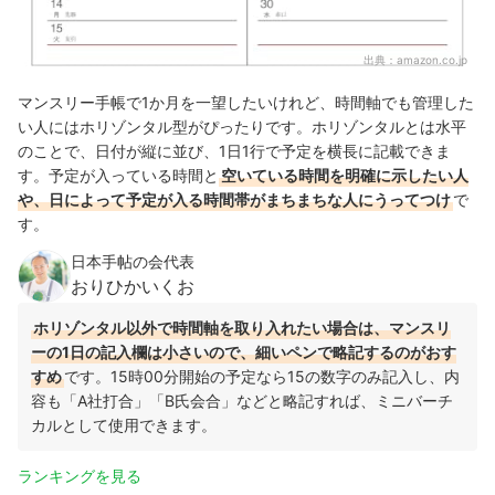
出典：
amazon.co.jp
マンスリー手帳で1か月を一望したいけれど、時間軸でも管理した
い人にはホリゾンタル型がぴったりです。ホリゾンタルとは水平
のことで、日付が縦に並び、1日1行で予定を横長に記載できま
す。予定が入っている時間と
空いている時間を明確に示したい人
や、日によって予定が入る時間帯がまちまちな人にうってつけ
で
す。
日本手帖の会代表
おりひかいくお
ホリゾンタル以外で時間軸を取り入れたい場合は、マンスリ
ーの1日の記入欄は小さいので、細いペンで略記するのがおす
すめ
です。15時00分開始の予定なら15の数字のみ記入し、内
容も「A社打合」「B氏会合」などと略記すれば、ミニバーチ
カルとして使用できます。
ランキングを見る