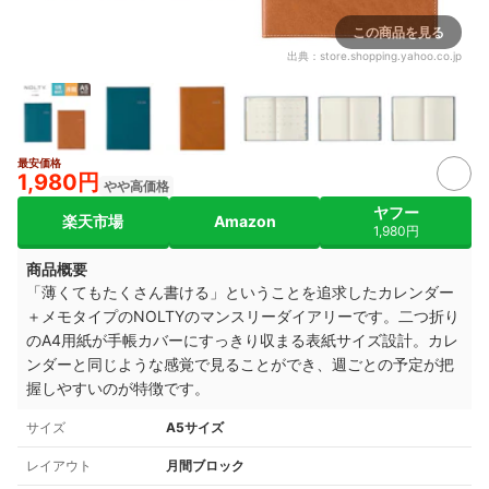
この商品を見る
出典：
store.shopping.yahoo.co.jp
最安価格
3+
1,980円
やや高価格
ヤフー
楽天市場
Amazon
1,980円
商品概要
「薄くてもたくさん書ける」ということを追求したカレンダー
＋メモタイプのNOLTYのマンスリーダイアリーです。二つ折り
のA4用紙が手帳カバーにすっきり収まる表紙サイズ設計。カレ
ンダーと同じような感覚で見ることができ、週ごとの予定が把
握しやすいのが特徴です。
サイズ
A5サイズ
レイアウト
月間ブロック