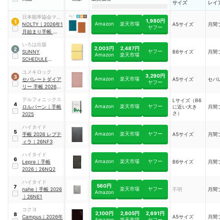
サイズ
レイ
日本能率協会マネ
1,980円
1
Amazon
楽天市場
ジメントセンター
NOLTY
｜
2026年1
A5サイズ
月間
ヤフー
月始まり手帳 アク
セスA5マンスリー
いろは出版
月曜始まり
｜
2,003円
2,487円
2
ヤフー
SUNNY
B6サイズ
月間
6473
Amazon
楽天市場
SCHEDULE
BOOK マンスリー
ユメキロック
手帳 スタンダード
3,290円
3
Amazon
楽天市場
セパレートダイア
A5サイズ
セパ
カバー
｜
lsm
ヤフー
リー 手帳 2026 1
月始まり
デルフォニックス
Lサイズ（B6
4
Amazon
楽天市場
ヤフー
ロルバーン
｜
手帳
に近い大き
月間
さ）
2025
ハイタイド
5
Amazon
楽天市場
ヤフー
手帳 2026 レプテ
A5サイズ
月間
ィラ
｜
26NF3
ハイタイド
6
Amazon
楽天市場
ヤフー
Lepre
｜
手帳
B6サイズ
月間
2026
｜
26NQ2
ハイタイド
560円
7
楽天市場
ヤフー
nahe
｜
手帳 2026
不明
月間
Amazon
｜
26NE1
コクヨ
2,100円
2,805円
2,691円
8
Campus
｜
2026年
A5サイズ
月間
Amazon
楽天市場
ヤフー