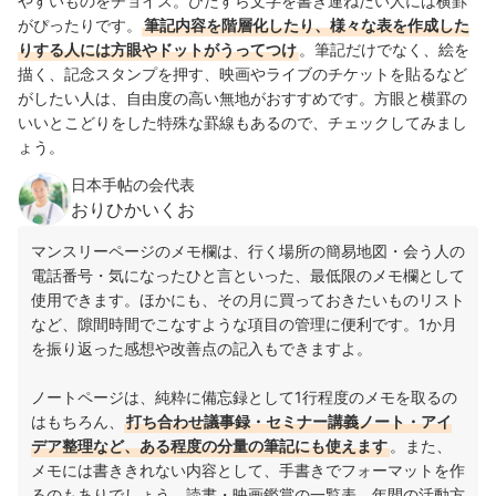
やすいものをチョイス。ひたすら文字を書き連ねたい人には横罫
がぴったりです。
筆記内容を階層化したり、様々な表を作成した
りする人には方眼やドットがうってつけ
。筆記だけでなく、絵を
描く、記念スタンプを押す、映画やライブのチケットを貼るなど
がしたい人は、自由度の高い無地がおすすめです。方眼と横罫の
いいとこどりをした特殊な罫線もあるので、チェックしてみまし
ょう。
日本手帖の会代表
おりひかいくお
マンスリーページのメモ欄は、行く場所の簡易地図・会う人の
電話番号・気になったひと言といった、最低限のメモ欄として
使用できます。ほかにも、その月に買っておきたいものリスト
など、隙間時間でこなすような項目の管理に便利です。1か月
を振り返った感想や改善点の記入もできますよ。
ノートページは、純粋に備忘録として1行程度のメモを取るの
はもちろん、
打ち合わせ議事録・セミナー講義ノート・アイ
デア整理など、ある程度の分量の筆記にも使えます
。また、
メモには書ききれない内容として、手書きでフォーマットを作
るのもありでしょう。読書・映画鑑賞の一覧表、年間の活動方