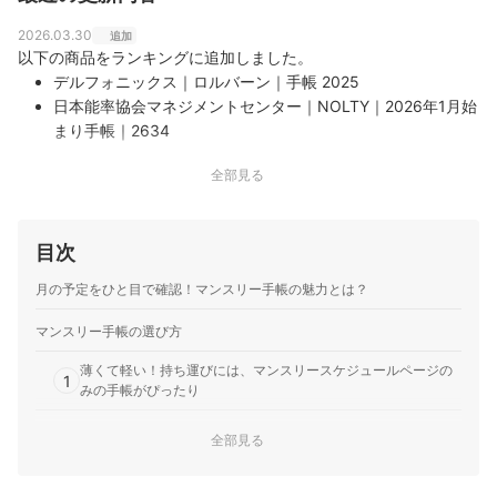
おりひかいくおのプロフィール
2026.03.30
追加
以下の商品をランキングに追加しました。
デルフォニックス｜ロルバーン｜手帳 2025
日本能率協会マネジメントセンター｜NOLTY｜2026年1月始
まり手帳｜2634
日本能率協会マネジメントセンター｜ペイジェム｜2026年1
全部見る
月始まり 手帳｜2777
日本能率協会マネジメントセンター｜NOLTY｜2026年1月始
まり手帳 アクセスA5マンスリー月曜始まり｜6473
目次
日本能率協会マネジメントセンター｜ペイジェム｜2026年1
月始まり手帳｜2512
月の予定をひと目で確認！マンスリー手帳の魅力とは？
ハイタイド｜手帳 2026 レプティラ｜26NF3
ハイタイド｜coton｜手帳 2026｜26nf4
マンスリー手帳の選び方
ハイタイド｜nahe｜手帳 2026｜26NE1
薄くて軽い！持ち運びには、マンスリースケジュールページの
永岡書店｜2026 SCHEDULE&MONEY BOOK★GOLD
1
みの手帳がぴったり
コクヨ｜Campus｜2026年版キャンパスダイアリーB5マン
スリー｜ ニ-CMB-B5-26
書き込みやすさ重視ならA5、携帯性重視ならB6サイズがおすす
2
全部見る
コクヨ｜Campus｜2026年版ソフトリングダイアリーA5ブ
め
ラック｜ニ-SMND-A5-26
迷ったら、カレンダーと同様の形式のマンスリーブロックを選
新日本カレンダー｜kleid｜Fleek binder notes A5｜8506-