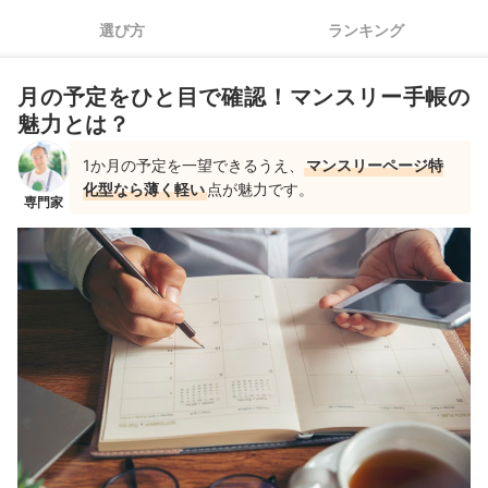
3
んで
01
選び方
ランキング
いろは出版｜SUNNY SCHEDULE BOOK マンスリー手帳 ス
1日分の枠のサイズも重要。スケジュールの分量や文字の大きさ
4
に合わせて選んで
タンダードカバー｜lsm
月の予定をひと目で確認！マンスリー手帳の
マークス｜storage.it｜手帳 2026年3月始まり｜26SDR-H04
仕事の構想や日記などにも使うなら、ノートページが多いとグ
5
MATOKA｜2026年1月始まり ダイアリー スケジュール帳 B6
魅力とは？
ッド
サイズ｜MH-554
1か月の予定を一望できるうえ、
マンスリーページ特
書き味に注目！愛用の筆記具と相性のいい紙質のものをチョイ
Y-Style｜私らしさ手帳 2026 A5サイズ 1月始まり翌年3月終
6
スしよう
化型なら薄く軽い
点が魅力です。
わり
専門家
いろは出版｜SUNNY SCHEDULE BOOK マンスリー手帳リ
マンスリー手帳全50商品おすすめ人気ランキング
フィル｜1700699069001
ユメキロック｜セパレートダイアリー 手帳 2026 1月始まり
見やすくておしゃれ！マンスリー手帳の書き方のアイデアは？
ハイタイド｜Lepre｜手帳 2026｜26NQ2
ウィークリー・1日1ページといった、ほかの手帳もチェック
MATOKA｜2026年1月始まり ダイアリー｜MG-551
マンスリー手帳の売れ筋ランキングもチェック！