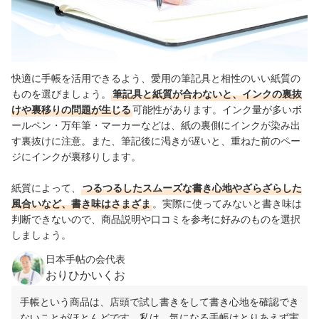
快適に手帳を活用できるよう、愛用の筆記具と相性のいい紙質の
ものを選びましょう。
筆記具と紙質が合わないと、インクの裏抜
けや裏移りの問題が生じる
可能性があります。インク量が多いボ
ールペン・万年筆・マーカーなどは、紙の裏側にインクが染み出
す裏抜けに注意。また、筆記後に渇きが遅いと、重ねた前のペー
ジにインクが裏移りします。
紙質によって、
つるつるしたスムーズな書き心地やざらざらした
風合いなど、書き味はさまざま
。実際に使ってみないと書き味は
判断できないので、商品説明や口コミを参考に好みのものを選択
しましょう。
日本手帖の会代表
おりひかいくお
手帳という商品は、店頭で試し書きをして書き心地を確認でき
ないことがほとんどです。私は、気になる手帳はとりあえず実