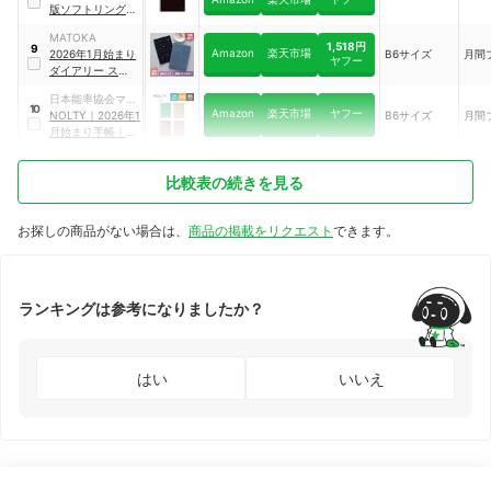
版ソフトリングダ
イアリーA5ブラッ
MATOKA
ク
｜
ニ-SMND-
1,518円
9
Amazon
楽天市場
2026年1月始まり
B6サイズ
月間
A5-26
ヤフー
ダイアリー スケジ
ュール帳 B6サイ
日本能率協会マネ
ズ
｜
MH-554
10
Amazon
楽天市場
ヤフー
ジメントセンター
NOLTY
｜
2026年1
B6サイズ
月間
月始まり手帳
｜
2634
比較表の続きを見る
お探しの商品がない場合は、
商品の掲載をリクエスト
できます。
ランキングは参考になりましたか？
はい
いいえ