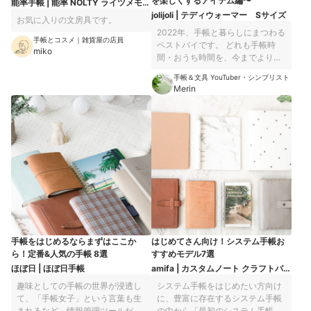
を楽しくするアイテム編〜
能率手帳 | 能率 NOLTY ライツメモ小
型版
jolijoli | テディウォーマー Sサイズ
お気に入りの文房具です。
2022年、手帳と暮らしにまつわる
手帳とコスメ｜雑貨屋の店員
ベストバイです。 どれも手帳時
miko
間・おうち時間を、今までよりも
っと楽しく豊かにしてくれた愛し
手帳＆文具 YouTuber・シンプリスト
のアイテムばかりです。ぜひ暮ら
Merin
しに取り入れてみてください♪
手帳をはじめるならまずはここか
はじめてさん向け！システム手帳お
ら！定番&人気の手帳 8選
すすめモデル7選
ほぼ日 | ほぼ日手帳
amifa | カスタムノート クラフトバイ
ンダー A5
趣味としての手帳の世界が浸透し
システム手帳をはじめたい方向け
て、「手帳女子」という言葉も生
に、豊富に存在するシステム手帳
まれるなど、情報管理ツールだけ
の中から「最初のシステム手帳」