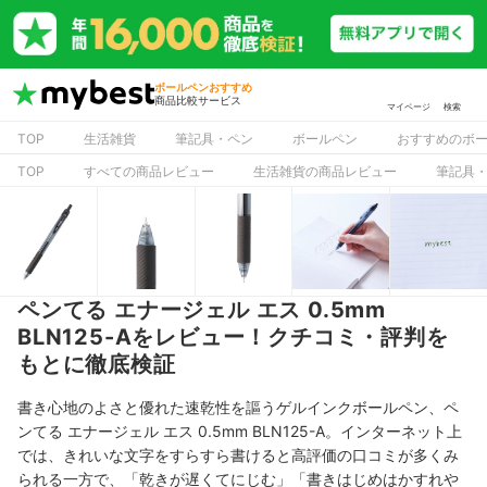
ボールペンおすすめ
商品比較サービス
マイページ
検索
TOP
生活雑貨
筆記具・ペン
ボールペン
おすすめのボ
TOP
すべての商品レビュー
生活雑貨の商品レビュー
筆記具
ペンてる エナージェル エス 0.5mm
BLN125-Aをレビュー！クチコミ・評判を
もとに徹底検証
書き心地のよさと優れた速乾性を謳うゲルインクボールペン、
ペ
ンてる エナージェル エス 0.5mm BLN125-A
。インターネット上
では、きれいな文字をすらすら書けると高評価の口コミが多くみ
られる一方で、「乾きが遅くてにじむ」「書きはじめはかすれや