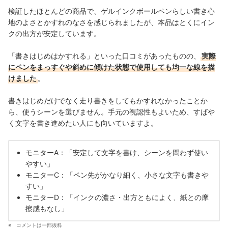
検証したほとんどの商品で、ゲルインクボールペンらしい書き心
地のよさとかすれのなさを感じられましたが、本品はとくにイン
クの出方が安定しています。
「書きはじめはかすれる」といった口コミがあったものの、
実際
にペンをまっすぐや斜めに傾けた状態で使用しても均一な線を描
けました
。
書きはじめだけでなく走り書きをしてもかすれなかったことか
ら、使うシーンを選びません。手元の視認性もよいため、すばや
く文字を書き進めたい人にも向いていますよ。
モニターA：「安定して文字を書け、シーンを問わず使い
やすい」
モニターC：「ペン先がかなり細く、小さな文字も書きや
すい」
モニターD：「インクの濃さ・出方ともによく、紙との摩
擦感もなし」
コメントは一部抜粋