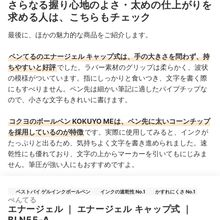
さらなる握り心地のよさ・太めの仕上がりを
求める人は、こちらもチェック
最後に、ほかの魅力的な商品をご紹介します。
ペンてるのエナージェル キャップ式は、手の大きさを問わず、持
ちやすいと好評
でした。ラバー素材のグリップは柔らかく、波状
の模様がついています。指にしっかりと食いつき、文字を書く際
にもすべりません。ペン先は細かい筆記に適したパイプチップな
ので、小さな文字もきれいに書けます。
コクヨのボールペン KOKUYO MEは、ペン先に太いコーンチップ
を採用しているのが特徴
です。実際に使用してみると、インクが
たっぷりと出るため、気持ちよく文字を書き進められました。速
乾性にも優れており、文字の上からマーカーを引いてもにじみま
せん。筆圧が強い人にもおすすめですよ。
ベストバイ ゲルインクボールペン
インクの速乾性 No.1
かすれにくさ No.1
ぺんてる
エナージェル
｜
エナージェル キャップ式
｜
BLN55-A