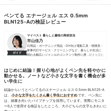
ペンてる エナージェル エス 0.5mm
BLN125-Aの検証レビュー
マイベスト 暮らしと趣味の商材担当
市山佳乃
日用品・ガーデニング用品・DIY向け電動工具・喫煙具・
家事代行サービス・クリーニングなど、暮らしや生活に
ガイド
関わる幅広いジャンルのコンテンツ制作に携わる。「一
…続きを読む
人ひとりが選んでよかったと感じる選択肢を提供するこ
と」をモットーに、コンテンツ制作を行なっている。
市山佳乃のプロフィール
はじめに結論！握り心地がよくペン先を軽やかに
動かせる。ノートなど小さな文字を書く機会が多
い学生に
結論からいうとペンてるのエナージェル エス 0.5mm BLN125-A
は、
小さな文字をたくさん書く学生におすすめ
です。ペン先に
は、細書き向いたパイプチップを採用しています。実際にモニタ
ー6人で使用する検証をしたところ、大小どちらの文字もきれいに