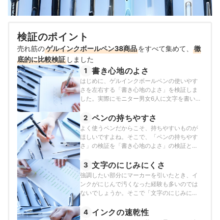
検証のポイント
売れ筋の
ゲルインクボールペン38商品
をすべて集めて、
徹
底的に比較検証
しました
書き心地のよさ
1
はじめに、ゲルインクボールペンの使いやす
さを左右する「書き心地のよさ」を検証しま
した。実際にモニター男女6人に文字を書いて
もらい、紙への当たり具合・文字を書き進め
るときのなめらかさ・線のきれいさなどから
ペンの持ちやすさ
2
総合的に評価しました。
よく使うペンだからこそ、持ちやすいものが
ほしいですよね。そこで、「ペンの持ちやす
さ」の検証を「書き心地のよさ」の検証と同
時に行い、モニターに下記の点に注目しなが
ら評価してもらいました。グリップの太さグ
文字のにじみにくさ
3
リップ素材の触り心地グリップの凹凸の有無
強調したい部分にマーカーを引いたとき、イ
ペンの長さペンの重さペン軸とのバランス
ンクがにじんで汚くなった経験も多いのでは
ないでしょうか。そこで「文字のにじみにく
さ」の検証では、書いた文字を1分間放置した
あとに、水性マーカーでなぞり、文字のにじ
インクの速乾性
4
みが少ないものほど高評価としました。