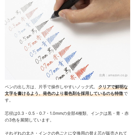
出典：
amazon.co.jp
ペンの出し方は、片手で操作しやすいノック式。
クリアで鮮明な
文字を書けるよう、発色のより着色剤を採用しているのも特徴
で
す。
芯径は0.3・0.5・0.7・1.0mmの全部4種類、インクは黒・青・赤
の3色を展開しています。
それぞれの太さ・インクの色ごとに交換用の替え芯が販売されて