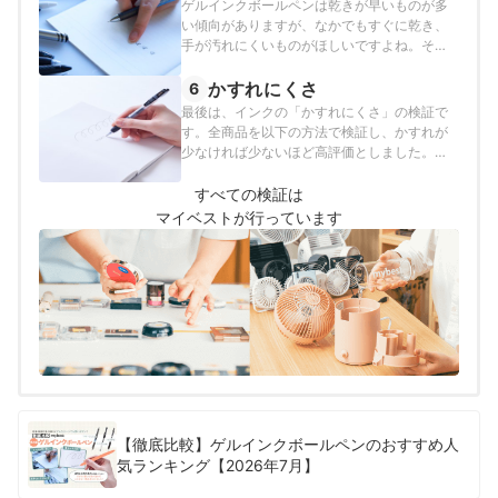
ゲルインクボールペンは乾きが早いものが多
い傾向がありますが、なかでもすぐに乾き、
手が汚れにくいものがほしいですよね。そこ
で、書いた文字を1秒ごとに指でこすったとき
の汚れ具合をチェックしながら「インクの速
かすれにくさ
6
乾性」について検証し、汚れが少ないものを
最後は、インクの「かすれにくさ」の検証で
高評価としました。
す。全商品を以下の方法で検証し、かすれが
少なければ少ないほど高評価としました。
①5×15cmの範囲に繰り返し円を書く②「あ
いうえお・かきくけこ」の文字を書く③①で
すべての検証は
書いた円のかすれた部分と②でかすれた文字
マイベストが行っています
を数える
【徹底比較】ゲルインクボールペンのおすすめ人
気ランキング【2026年7月】