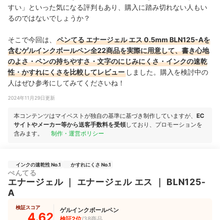
すい」といった気になる評判もあり、購入に踏み切れない人もい
るのではないでしょうか？
そこで今回は、
ペンてる エナージェル エス 0.5mm BLN125-Aを
含むゲルインクボールペン全22商品を実際に用意して、書き心地
のよさ・ペンの持ちやすさ・文字のにじみにくさ・インクの速乾
性・かすれにくさを比較してレビュー
しました。購入を検討中の
人はぜひ参考にしてみてくださいね！
2024年11月29日更新
本コンテンツはマイベストが独自の基準に基づき制作していますが、
EC
サイトやメーカー等から送客手数料を受領
しており、プロモーションを
含みます。
制作・運営ポリシー
インクの速乾性 No.1
かすれにくさ No.1
ぺんてる
エナージェル
｜
エナージェル エス
｜
BLN125-
A
検証スコア
ゲルインクボールペン
4.62
検証2位
/38商品