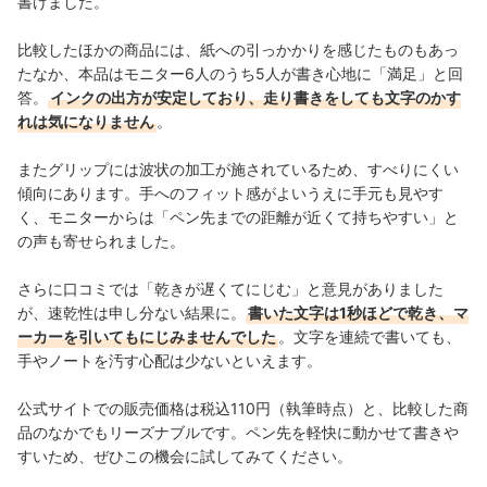
書けました。
比較したほかの商品には、紙への引っかかりを感じたものもあっ
たなか、本品はモニター6人のうち5人が書き心地に「満足」と回
答。
インクの出方が安定しており、走り書きをしても文字のかす
れは気になりません
。
またグリップには波状の加工が施されているため、すべりにくい
傾向にあります。手へのフィット感がよいうえに手元も見やす
く、モニターからは「ペン先までの距離が近くて持ちやすい」と
の声も寄せられました。
さらに口コミでは「乾きが遅くてにじむ」と意見がありました
が、速乾性は申し分ない結果に。
書いた文字は1秒ほどで乾き、マ
ーカーを引いてもにじみませんでした
。文字を連続で書いても、
手やノートを汚す心配は少ないといえます。
公式サイトでの販売価格は税込110円（執筆時点）と、比較した商
品のなかでもリーズナブルです。ペン先を軽快に動かせて書きや
すいため、ぜひこの機会に試してみてください。