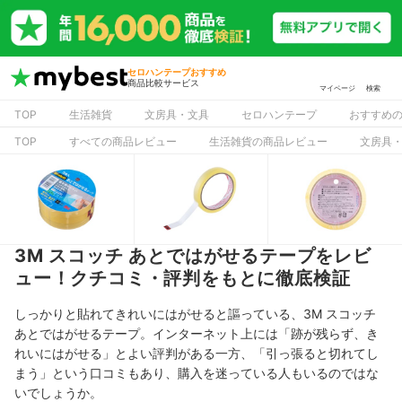
セロハンテープおすすめ
商品比較サービス
マイページ
検索
TOP
生活雑貨
文房具・文具
セロハンテープ
おすすめ
TOP
すべての商品レビュー
生活雑貨の商品レビュー
文房具
3M スコッチ あとではがせるテープをレビ
ュー！クチコミ・評判をもとに徹底検証
しっかりと貼れてきれいにはがせると謳っている、3M スコッチ
あとではがせるテープ。インターネット上には「跡が残らず、き
れいにはがせる」とよい評判がある一方、「引っ張ると切れてし
まう」という口コミもあり、購入を迷っている人もいるのではな
いでしょうか。