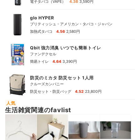
|
電子タバコ（VAPE）
4.38
3,590円
glo HYPER
ブリティッシュ・アメリカン・タバコ・ジャパン
|
加熱式タバコ
4.56
2,580円
Qbit 強力消臭 いつでも簡単トイレ
ファンデクセル
|
簡易トイレ
4.64
3,390円
防災のミカタ 防災セット 1人用
クルーズカンパニー
|
防災セット・防災バッグ
4.52
23,800円
人気
生活雑貨関連のfavlist