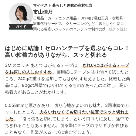
マイベスト 暮らしと趣味の商材担当
市山佳乃
日用品・ガーデニング用品・DIY向け電動工具・喫煙具・
家事代行サービス・クリーニングなど、暮らしや生活に
ガイド
関わる幅広いジャンルのコンテンツ制作に携わる。「一
…続きを読む
人ひとりが選んでよかったと感じる選択肢を提供するこ
と」をモットーに、コンテンツ制作を行なっている。
市山佳乃のプロフィール
はじめに結論！セロハンテープを選ぶならコレ！
高い粘着力がありながら、スッと切れる
3M スコッチ あとではがせるテープは、
きれいにはがせるテープ
をお探しの人におすすめ
。画用紙にテープを貼り付けて試したと
ころ、240gの重りを追加してもはがれず耐えました。比較した商
品には、80gの段階ではがれてくるものがあったのに対し、高い
粘着力があることがわかります。
0.058mmと厚さがあり、切り心地がよいのも魅力。3回連続でカ
ットしたところ、
力をいれなくても切りたい位置でスッと切れま
した
。「引っ張ると切れてしまう」という口コミに反し、途中で
ちぎれることもありません。切る際にテープのギザギザが伸びる
こともなく、作業がスムーズに進むでしょう。