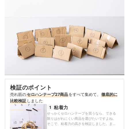
検証のポイント
売れ筋の
セロハンテープ27商品
をすべて集めて、
徹底的に
比較検証
しました
粘着力
1
せっかくセロハンテープを買うなら、できる
限りはがれにくい商品を選びたいですよね。
そこで、粘着力の高さを検証しました。ま
ず、以下の3つの条件で3日間放置し、セロハ