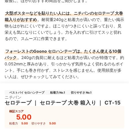
最後に、ほかのおすすめ商品をご紹介します。
大型ポスターなどを貼りたい人には、ニチバンのセロテープ 大巻
箱入りがおすすめ
。耐荷重240gと粘着力が高いので、重たい掲示
物もはがれにくいですよ。ほこりがつきにくいと謳っており、見
栄えも気になりにくいでしょう。力を入れずに引けてスッと切れ
るので、スムーズに作業できます。
フォーレストのGoono セロハンテープは、たくさん使える10個
パック
。240gの負荷に耐えるほど粘着力が高いのが特徴です。約
0.052mmと厚みがあり、引っかからず気持ちよく切れるのもポイ
ント。手にも巻き付かず、ストレスを感じません。使用頻度が多
い人は、ぜひチェックしてみてください。
ベストバイ セロハンテープ
粘着力 No.1
切りやすさ No.1
ニチバン
セロテープ
｜
セロテープ 大巻 箱入り
｜
CT-15
検証スコア
5.00
粘着力
5.00
｜
切りやすさ
5.00