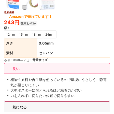
最安価格
Amazonで売れています！
243円
在庫わずか
幅
：
12mm
15mm
18mm
24mm
厚さ
0.05mm
素材
セロハン
35m
普通サイズ
全長
サイズ
良い
植物性原料や再生紙を使っているので環境にやさしく、静電
気が起こりにくい
大型ポスターに耐えられるほど粘着力が強い
力を入れずに切りたい位置で切りやすい
気になる