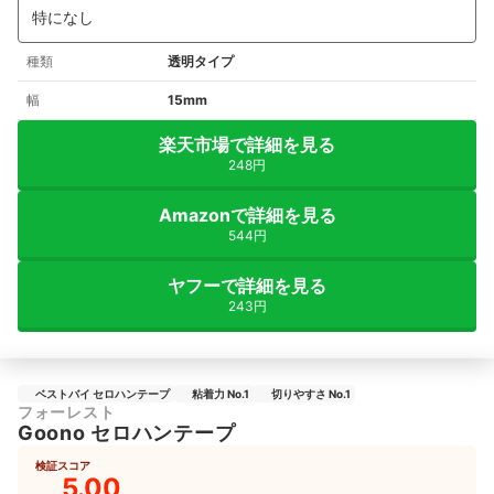
特になし
種類
透明タイプ
幅
15mm
楽天市場で詳細を見る
248円
Amazonで詳細を見る
544円
ヤフーで詳細を見る
243円
ベストバイ セロハンテープ
粘着力 No.1
切りやすさ No.1
フォーレスト
Goono セロハンテープ
検証スコア
5.00