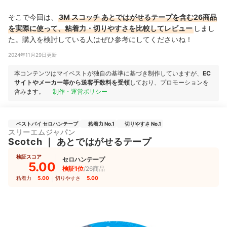
そこで今回は、
3M スコッチ あとではがせるテープを含む26商品
を実際に使って、粘着力・切りやすさを比較してレビュー
しまし
た。購入を検討している人はぜひ参考にしてくださいね！
2024年11月29日更新
本コンテンツはマイベストが独自の基準に基づき制作していますが、
EC
サイトやメーカー等から送客手数料を受領
しており、プロモーションを
含みます。
制作・運営ポリシー
ベストバイ セロハンテープ
粘着力 No.1
切りやすさ No.1
スリーエムジャパン
Scotch
｜
あとではがせるテープ
検証スコア
セロハンテープ
5.00
検証1位
/26商品
粘着力
5.00
｜
切りやすさ
5.00