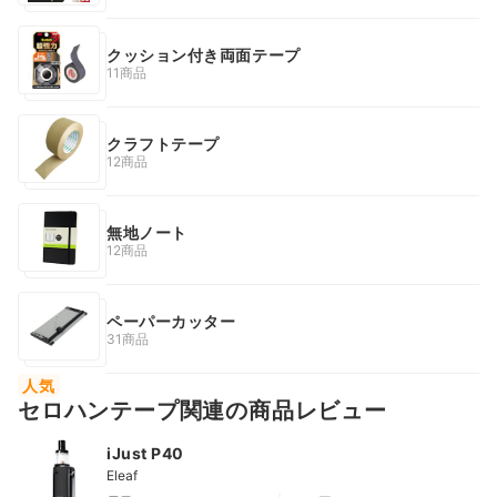
クッション付き両面テープ
11商品
クラフトテープ
12商品
無地ノート
12商品
ペーパーカッター
31商品
人気
セロハンテープ関連の商品レビュー
iJust P40
Eleaf