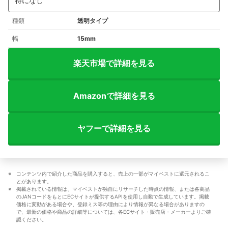
特になし
種類
透明タイプ
幅
15mm
楽天市場で詳細を見る
Amazonで詳細を見る
ヤフーで詳細を見る
コンテンツ内で紹介した商品を購入すると、売上の一部がマイベストに還元されるこ
とがあります。
掲載されている情報は、マイベストが独自にリサーチした時点の情報、または各商品
のJANコードをもとにECサイトが提供するAPIを使用し自動で生成しています。掲載
価格に変動がある場合や、登録ミス等の理由により情報が異なる場合がありますの
で、最新の価格や商品の詳細等については、各ECサイト・販売店・メーカーよりご確
認ください。