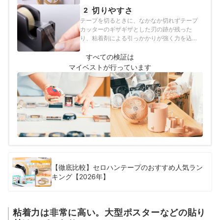
ンテープがはがれなかった商品を高評価とし
切りやすさ
2
ました。①長さ7cmのセロハンテープと5cm
テープを切るときに、なかなか切れずテープ
にカットしたストローを用意。セロハンテー
カッターのギザギザとした刃の跡が残った
プを一定の長さまで引き出し先端から2cmを
り、粘着剤による引っかかりが強く力を込め
ストローに巻きつけて、残りを壁に固定した
なければならなかったりと、困った経験をし
画用紙に貼りつける②横10cm・縦15cmのダ
た人も多いでしょう。そこで、据え置き型の
すべての検証は
ンボールを折って三角柱を作り、端をテープ
テープカッターを用いてテープを連続で切
マイベストが行っています
で留める③壁に固定した画用紙に、折り紙で
り、以下の項目をチェックしながら、加点方
作ったハートを貼るなお条件①では、3日後
式で評価をつけました。何度引いても引っか
もはがれていないストローへ、さらに糸で1個
かりや、ねばつきがないかテープにギザギザ
40gのセロハンテープを吊るし、何個まで耐
した跡が残らないかテープが手に巻きつかな
えられるかチェックしました。その際、吊る
いか切りたい位置で切れるか途中でテープが
せたセロハンテープの数が多ければ多いほ
ちぎれないか
ど、高評価としています。
【徹底比較】セロハンテープのおすすめ人気ラン
キング【2026年】
粘着力は非常に高い。大型ポスターなどの貼り