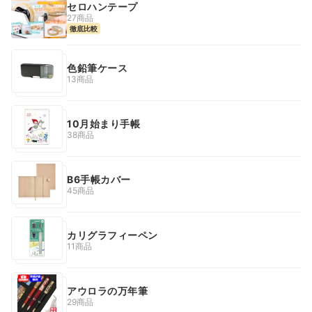
セロハンテープ
27商品
徹底比較
色鉛筆ケース
13商品
10月始まり手帳
38商品
B6手帳カバー
45商品
カリグラフィーペン
11商品
アウロラの万年筆
29商品