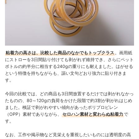
粘着力の高さは、比較した商品のなかでもトップクラス
。
画用紙
にストローを3日間貼り付けても剥がれず維持でき、さらにペット
ボトルの約半分に相当する240gの重りにも耐えました。はがせる
という特徴を持ちながらも、謳い文句どおり強力に貼り付きま
す。
今回の比較では、どの商品も3日間放置するだけでは剥がれなかっ
たものの、80～120gの負荷をかけた段階で約3割が剥がれはじめ
ました。検証で剥がれやすい傾向があったポリプロピレン
（OPP）素材でありながら、
セロハン素材と変わらぬ粘着力
で
す。
なお、工作や掲示物など見栄えを重視したいものには透明度の高