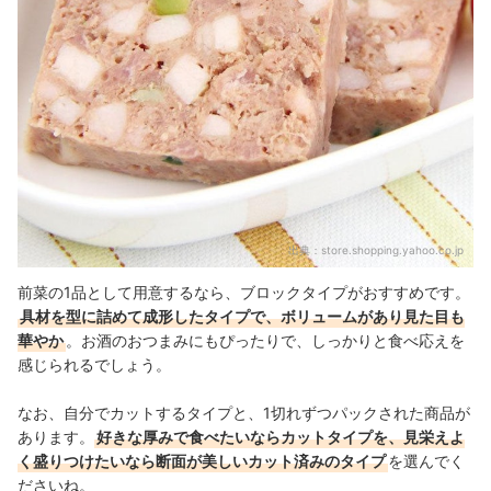
出典：
store.shopping.yahoo.co.jp
前菜の1品として用意するなら、ブロックタイプがおすすめです。
具材を型に詰めて成形したタイプで、ボリュームがあり見た目も
華やか
。お酒のおつまみにもぴったりで、しっかりと食べ応えを
感じられるでしょう。
なお、自分でカットするタイプと、1切れずつパックされた商品が
あります。
好きな厚みで食べたいならカットタイプを、見栄えよ
く盛りつけたいなら断面が美しいカット済みのタイプ
を選んでく
ださいね。