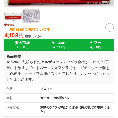
出典：
amazon.co.jp
最安価格
Amazonで売れています！
4,158円
在庫わずか
楽天市場
Amazon
ヤフー
4,680円
4,780円
4,158円
商品概要
1852年に創設されたアルザスのフォアグラ会社が、1つずつ丁
寧に手作りしているムースフォアグラです。ガチョウの肝臓を
55%使用。オードブル用にスライスしたり、カナッペにしたり
して楽しめます。
形状
ブロック
食材
ガチョウの砂肝55%
保存方法
振動の少ない冷暗所に保存（開封後は冷蔵庫に保
存）