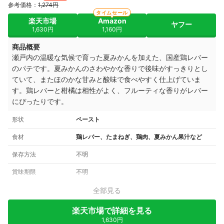
参考価格：
1,274円
タイムセール
楽天市場
Amazon
ヤフー
1,630円
1,160円
商品概要
瀬戸内の温暖な気候で育った夏みかんを加えた、国産鶏レバー
のパテです。夏みかんのさわやかな香りで後味がすっきりとし
ていて、またほのかな甘みと酸味で食べやすく仕上げていま
す。鶏レバーと柑橘は相性がよく、フルーティな香りがレバー
にぴったりです。
形状
ペースト
食材
鶏レバー、たまねぎ、鶏肉、夏みかん果汁など
保存方法
不明
賞味期限
不明
全部見る
楽天市場で詳細を見る
1,630円