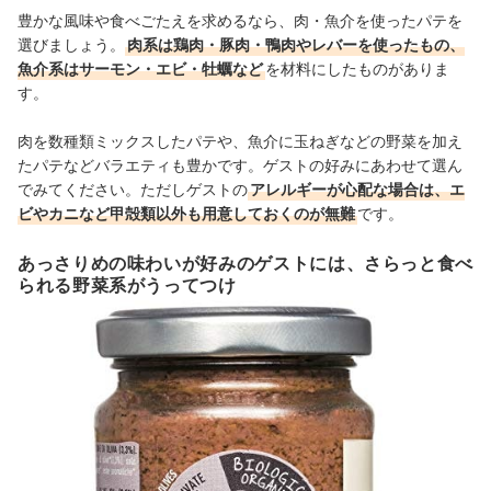
豊かな風味や食べごたえを求めるなら、肉・魚介を使ったパテを
選びましょう。
肉系は鶏肉・豚肉・鴨肉やレバーを使ったもの、
魚介系はサーモン・エビ・牡蠣など
を材料にしたものがありま
す。
肉を数種類ミックスしたパテや、魚介に玉ねぎなどの野菜を加え
たパテなどバラエティも豊かです。ゲストの好みにあわせて選ん
でみてください。ただしゲストの
アレルギーが心配な場合は、エ
ビやカニなど甲殻類以外も用意しておくのが無難
です。
あっさりめの味わいが好みのゲストには、さらっと食べ
られる野菜系がうってつけ