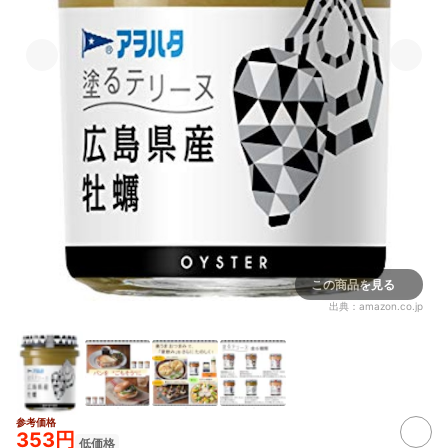
ラセ
ヨン
く、
糖、
オリ
ル、
ース
塩（
K）
止剤
ンC
剤（
Na
材料
卵、
む）
とド
ーツ
た豚
ーヌ
（国
ッツ
この商品を見る
フル
乳、
出典：
amazon.co.jp
ブイ
酒、
ルミ
ノ・
ーノ
辛料
ブオ
レハ
リン
参考価格
353円
(Na
低価格
防止