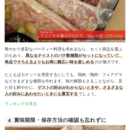
出典：
item.rakuten.co.jp
華やかで多彩なパーティー料理を求めるなら、セット商品を選ぶ
のもあり。
異なるテイストのパテ数種類がセットになっていて、
単品でそろえるよりもお得に幅広い味を楽しめる
のが魅力です。
たとえばカナッペを用意するにしても、鶏肉・鴨肉・フォアグラ
などさまざまな種類を作れます。味の種類もさることながら、見
た目も鮮やかに。
ゲストの好みがわからないときや、さまざまな
人の好みにあわせたいときにも重宝する
でしょう。
ランキングを見る
賞味期限・保存方法の確認も忘れずに
4