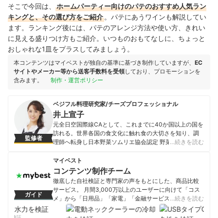
そこで今回は、
ホームパーティー向けのパテのおすすめ人気ラン
キングと、その選び方をご紹介
。パテにあうワインも解説してい
ます。ランキング後には、パテのアレンジ方法や使い方、きれい
に見える盛りつけ方
もご紹介。いつものおもてなしに、ちょっと
おしゃれな1皿をプラスしてみましょう。
本コンテンツはマイベストが独自の基準に基づき制作していますが、
EC
サイトやメーカー等から送客手数料を受領
しており、プロモーションを
含みます。
制作・運営ポリシー
ベジフル料理研究家/チーズプロフェッショナル
井上宣子
元全日空国際線CAとして、これまでに40か国以上の国を
訪れる。世界各国の食文化に触れ食の大切さを知り、調
監修者
理師へ転身し日本野菜ソムリエ協会認定 野菜ソムリエプ
…続きを読む
ロ・キッズ野菜ソムリエ講師・ベジフルビューティーセ
ルフアドバイザー、C.P.A.認定 チーズプロフェッショナ
マイベスト
ル、J.S.A.認定 ソムリエ（ワイン）、厚生労働大臣認定
コンテンツ制作チーム
ホテルレストランサービス技能士、食育マイスター（プ
徹底した自社検証と専門家の声をもとにした、商品比較
ライマリー）、感染症対策マイスターなど数々の食の専
サービス。 月間3,000万以上のユーザーに向けて「コス
ガイド
門資格を取得。「体の中からキレイ」とともに、病に負
メ」から「日用品」「家電」「金融サービス」まで、ベ
…続きを読む
けない体づくりを目指すベジフルライフを老若男女に提
ストな商品を選んでもらうために、毎日コンテンツを制
案する、料理教室、セミナー、講座をはじめ、企業タイ
作中。
力を検証