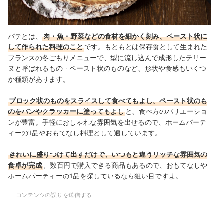
パテとは、
肉・魚・野菜などの食材を細かく刻み、ペースト状に
して作られた料理のこと
です。もともとは保存食として生まれた
フランスの冬ごもりメニューで、型に流し込んで成形したテリー
ヌと呼ばれるもの・ペースト状のものなど、形状や食感もいくつ
か種類があります。
ブロック状のものをスライスして食べてもよし、
ペースト状のも
のを
パンやクラッカーに塗ってもよし
と、食べ方のバリエーショ
ンが豊富
。手軽におしゃれな雰囲気を出せるので、ホームパーテ
ィーの1品やおもてなし料理として適しています。
きれいに盛りつけて出すだけで、いつもと違うリッチな雰囲気の
食卓が完成
。数百円で購入できる商品もあるので、おもてなしや
ホームパーティーの1品を探しているなら狙い目ですよ。
コンテンツの誤りを送信する