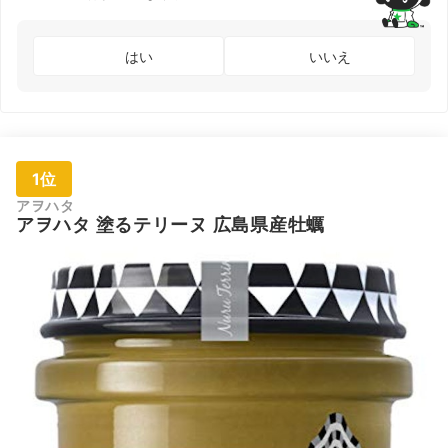
エ：
産）
リ、
ン、
はい
いいえ
コル
ン、
ド、
ン、
ネガ
塩、
香草
ブオ
類（
1位
糖、
糖、
アヲハタ
め）
塩（
アヲハタ 塗るテリーヌ 広島県産牡蠣
酸化
（ビ
C）
（ア
酸）
（亜
Na
料抽
（原
部に
む）
ペー
レバ
産）
玉ね
卵、
クリ