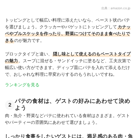
出典：
amazon.co.jp
トッピングとして幅広い料理に添えたいなら、ペースト状のパテ
を選びましょう。クラッカーやバゲットにトッピングして
カナッ
ペやブルスケッタを作ったり、野菜につけてそのまま食べたりで
きる
のが魅力です。
ブロックタイプと違い、
隠し味として使えるのもペーストタイプ
の魅力
。スープに混ぜる・サンドイッチに塗るなど、工夫次第で
幅広い使い方ができます。ディップ皿にパテを入れて添えるだけ
で、おしゃれな料理に早変わりするのもうれしいですね。
ランキングを見る
パテの食材は、ゲストの好みにあわせて決め
2
よう
肉・魚介・野菜などパテに使われている食材はさまざま。ゲスト
やパーティーの雰囲気にあわせて選びましょう。
しっかり食事をしたいゲストには、満足感のある肉・魚