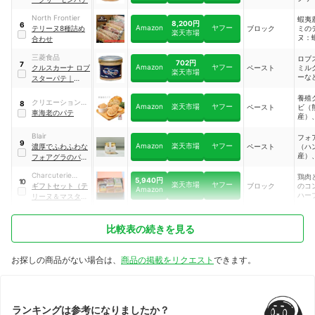
（イ
ノル
North Frontier
蝦夷
8,200円
6
ー）
Amazon
ヤフー
テリーヌ8種詰め
ブロック
ミの
楽天市場
（フ
ヌ：
合わせ
など
（北
産）
三菱食品
ロブ
702円
7
玉葱
Amazon
ヤフー
クルスカーナ ロブ
ペースト
ミル
楽天市場
ー、
ーな
スターパテ
｜
鶏卵
713133
ベリ
養殖
クリエーション
8
Amazon
楽天市場
ヤフー
ペースト
ビ（
WEB PLANNING
車海老のパテ
産）
ー、
オリ
Blair
フォ
9
ル、
Amazon
楽天市場
ヤフー
濃厚でふわふわな
ペースト
（ハ
く、
産）
フォアグラのパテ
ン、
（国
｜
DC-6UGI-JK3D
クリ
Charcuterie
鶏肉
5,940円
10
成分
楽天市場
ヤフー
Koide
ギフトセット（テ
ブロック
のコ
Amazon
む）
ハー
リーヌ＆マスター
鶏卵
ッセ
ド）
グラ
（国
糖、
モン
比較表の続きを見る
酒、
ぎ、
ー（
ォラ
ルタ
皮、
VSO
お探しの商品がない場合は、
商品の掲載をリクエスト
できます。
ン、
ビネ
塩、
辛料
（亜
Na
ランキングは参考になりましたか？
ンボ