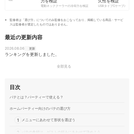
アップ企画、レシピ開発、メディア出演等で活動中。FM
コンテンツ制作チームのプロフィール
電動ネッククーラーの冷却力を検証
USBタイプCケーブルの耐久
自身の番組でラジオパーソナリティとして、「食」にま
つわる様々な情報も発信中。講義DVDに『フルーツカッ
ト 基礎編』。
監修者は「選び方」についてのみ監修をおこなっており、掲載している商品・サービ
井上宣子のプロフィール
スは監修者が選定したものではありません。
最近の更新内容
2026.08.06
更新
ランキングを更新しました。
全部見る
目次
パテとは？パーティーで使える？
ホームパーティー向けのパテの選び方
1
メニューにあわせて形状を選ぼう
2
パテの食材は、ゲストの好みにあわせて決めよう