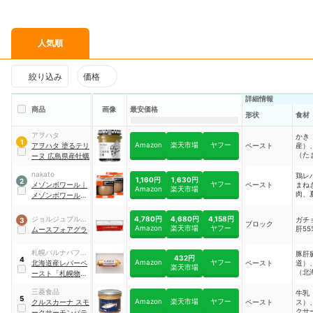
人気順
絞り込み
価格
詳細情報
商品
画像
最安価格
形状
食材
アヲハタ
かき
1
Amazon
楽天市場
ヤフー
アヲハタ 塗るテリ
ペースト
産）
（た
ーヌ 広島県産牡蠣
ほう
う）
nakato
鶏レ
1,160円
1,630円
2
植物
ヤフー
メゾンボワール
｜
ペースト
まね
Amazon
楽天市場
きエ
肉、
メゾンボワール 国
ンチ
果汁
産鶏レバーのパテ
ース
ン、
4,780円
4,680円
4,158円
ジョルジュブルッ
ガチ
3
ブロック
ーリ
Amazon
楽天市場
ヤフー
肝55
ク
ムースフォアグラ
スト
卵黄
札幌バルナバフー
豚肝
など
432円
4
Amazon
ヤフー
ズ
北海道産レバーペ
ペースト
道）
楽天市場
（北
ースト「札幌物
豚脂
語」
｜
道）
三菱食品
牛乳
110M44019
5
牛乳
Amazon
楽天市場
ヤフー
クルスカーナ スモ
ペースト
ス）
など
クサ
ークサーモンパテ