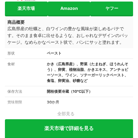
ミン
楽天市場
Amazon
ヤフー
色剤
Na
材料
卵、
商品概要
む）
広島県産の牡蠣と、白ワインの豊かな風味が楽しめるパテで
す。そのまま食卓に出せるような、おしゃれなデザインのパッ
ケージ。なめらかなペースト状で、パンにサッと塗れます。
形状
ペースト
食材
かき（広島県産）、野菜（たまねぎ、ほうれんそ
う）、卵黄、植物油脂、かきエキス、アンチョビ
ーソース、ワイン、ソテーガーリックペースト、
食塩、卵黄油、砂糖など
保存方法
開栓後要冷蔵（10℃以下）
賞味期限
30か月
全部見る
楽天市場で詳細を見る