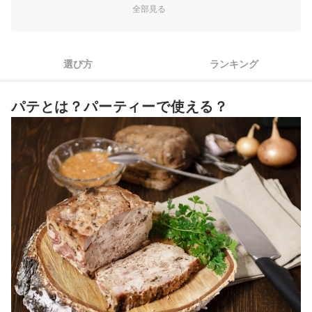
全部見る
3
より華やかさ求めるならセット商品がおすすめ
4
賞味期限・保存方法の確認も忘れずに
選び方
ランキング
ホームパーティー向けのパテ全21商品おすすめ人気ランキング
パテとは？パーティーで使える？
おすすめのパテのアレンジ方法は？
おしゃれに盛りつけるにはどうする？
ワインも用意してパーティーを盛り上げよう
ホームパーティー向けのパテの売れ筋ランキングもチェック！