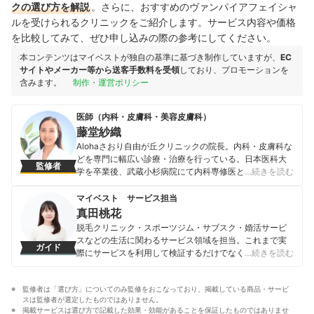
クの選び方を解説
。さらに、おすすめのヴァンパイアフェイシャ
ルを受けられるクリニックをご紹介します。サービス内容や価格
を比較してみて、ぜひ申し込みの際の参考にしてください。
本コンテンツはマイベストが独自の基準に基づき制作していますが、
EC
サイトやメーカー等から送客手数料を受領
しており、プロモーションを
含みます。
制作・運営ポリシー
医師（内科・皮膚科・美容皮膚科）
藤堂紗織
Alohaさおり自由が丘クリニックの院長。内科・皮膚科な
どを専門に幅広い診療・治療を行っている。日本医科大
監修者
学を卒業後、武蔵小杉病院にて内科専修医として研修を
…続きを読む
終える。その後、善仁会丸子クリニックの院長として勤
務。現在は、Alohaさおり自由が丘クリニックの院長とし
マイベスト サービス担当
て勤務しながら、日本内科学会認定内科医・日本透析医
真田桃花
学会・日本腎臓学会・日本美容皮膚科学会・点滴療法研
脱毛クリニック・スポーツジム・サブスク・婚活サービ
究会に所属し、幅広い医療の分野で活躍中。
スなどの生活に関わるサービス領域を担当。これまで実
ガイド
藤堂紗織のプロフィール
際にサービスを利用して検証するだけでなく、医師や婚
…続きを読む
活アドバイザーなど多種多様な専門家への取材を通じて
サービスを比較検証してきた。「選ぶのが難しい領域だ
監修者は「選び方」についてのみ監修をおこなっており、掲載している商品・サービ
からこそ、徹底検証を通じて全ユーザーが選びやすい情
スは監修者が選定したものではありません。
報を届ける」ことをモットーに活動している。
掲載サービスは選び方で記載した効果・効能があることを保証したものではありませ