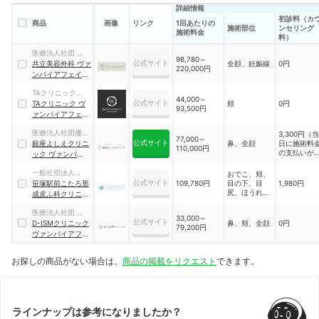
詳細情報
初診料（カ
商品
画像
リンク
1回あたりの
施術部位
ンセリング
施術料金
料）
医療法人社団 美人
98,780～
公式サイト
会
共立美容外科 ヴァ
全顔、妊娠線
0円
220,000円
ンパイアフェイシ
ャル
TAクリニックグル
44,000～
公式サイト
ープ
TAクリニック ヴ
頬
0円
93,500円
ァンパイアフェイ
シャル
医療法人社団優恵
3,300円（当
77,000～
公式サイト
会
銀座よしえクリニ
鼻、全顔
日に施術料
110,000円
の支払いが
ック ヴァンパイア
る場合は無
フェイシャル
料）
一般社団法人
おでこ、頬、
公式サイト
SMAPPY
笹塚駅前こたろ形
109,780円
目の下、目
1,980円
尻、ほうれい
成皮ふ科クリニッ
線
ク ヴァンパイアフ
医療法人社団 ウェ
ェイシャル
33,000～
公式サイト
ルエイジング
D-ISMクリニック
鼻、頬、全顔
0円
79,200円
ヴァンパイアフェ
イシャル
お探しの商品がない場合は、
商品の掲載をリクエスト
できます。
ラインナップは参考になりましたか？