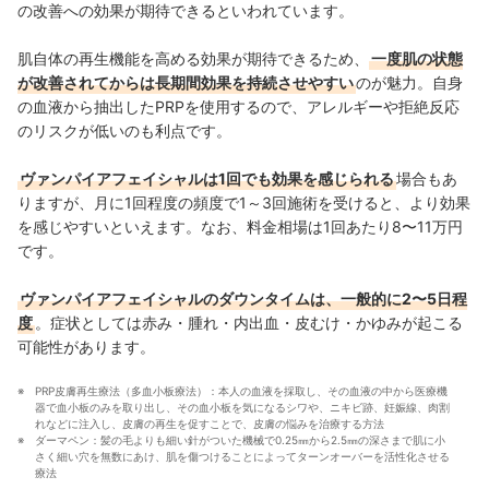
の改善への効果が期待できるといわれています。
肌自体の再生機能を高める効果が期待できるため、
一度肌の状態
が改善されてからは長期間効果を持続させやすい
のが魅力。自身
の血液から抽出したPRPを使用するので、アレルギーや拒絶反応
のリスクが低いのも利点です。
ヴァンパイアフェイシャルは1回でも効果を感じられる
場合もあ
りますが、月に1回程度の頻度で1～3回施術を受けると、より効果
を感じやすいといえます。なお、料金相場は1回あたり8〜11万円
です。
ヴァンパイアフェイシャルのダウンタイムは、一般的に2〜5日程
度
。症状としては赤み・腫れ・内出血・皮むけ・かゆみが起こる
可能性があります。
PRP皮膚再生療法（多血小板療法）：本人の血液を採取し、その血液の中から医療機
器で血小板のみを取り出し、その血小板を気になるシワや、ニキビ跡、妊娠線、肉割
れなどに注入し、皮膚の再生を促すことで、皮膚の悩みを治療する方法
ダーマペン：髪の毛よりも細い針がついた機械で0.25㎜から2.5㎜の深さまで肌に小
さく細い穴を無数にあけ、肌を傷つけることによってターンオーバーを活性化させる
療法