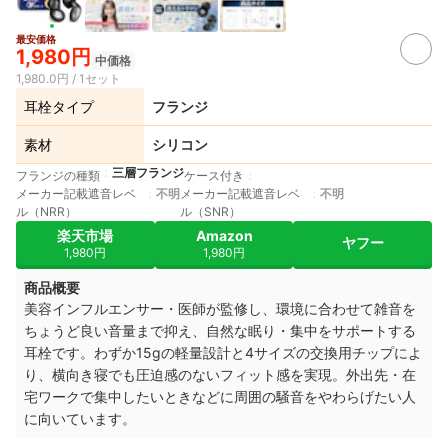
最安価格
1,980円
中価格
1,980.0円 / 1セット
耳栓タイプ
フランジ
素材
シリコン
三層フランジ
フランジの種類
ケース付き
メーカー記載遮音レベ
不明
メーカー記載遮音レベ
不明
ル（NRR）
ル（SNR）
楽天市場
Amazon
ヤフー
1,980円
1,980円
商品概要
美容インフルエンサー・医師が監修し、環境に合わせて雑音を
ちょうど良い音量まで抑え、自然な眠り・集中をサポートする
耳栓です。わずか15gの軽量設計と4サイズの交換用チップによ
り、横向き寝でも圧迫感のないフィット感を実現。外出先・在
宅ワークで集中したいときなどに周囲の騒音をやわらげたい人
に向いています。