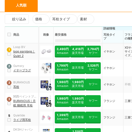
人気順
絞り込み
価格
耳栓タイプ
素材
詳細情報
商品
画像
最安価格
耳栓タイ
フラ
プ
の種
Loop BV
XSサ
3,490円
4,418円
3,794円
1
loop earplags
｜
イヤホン
サイ
Amazon
楽天市場
ヤフー
イズ
Quiet 2
ズ
1,799円
2,526円
Gumsry
2
楽天市場
イヤホン
Amazon
ヤフー
イヤープラグ
1,980円
1,980円
BURANOUS
3
ヤフー
イヤホン
不明
Amazon
楽天市場
耳栓
関西ペイントブラ
1,980円
1,980円
3
ヤフー
ーノ
BURANOUS
｜
月
フランジ
三層
Amazon
楽天市場
眠 睡眠用 耳栓
1,399円
Quietide
5
楽天市場
ヤフー
フランジ
三層
Amazon
ライブ用耳栓
DKSHジャパン
1,518円