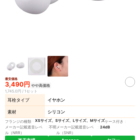
最安価格
3,490円
やや高価格
1,745.0円 / 1セット
耳栓タイプ
イヤホン
素材
シリコン
XSサイズ、Sサイズ、Lサイズ、Mサイズ
フランジの種類
ケース付き
メーカー記載遮音レベ
不明
メーカー記載遮音レベ
24dB
ル（NRR）
ル（SNR）