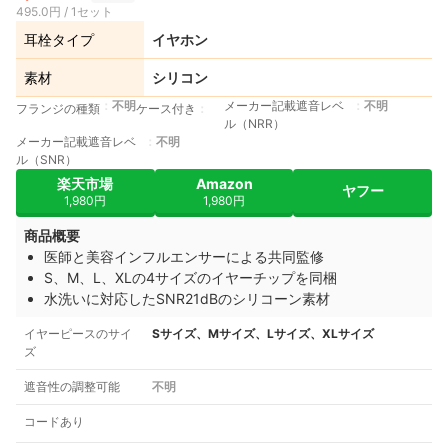
495.0円 / 1セット
耳栓タイプ
イヤホン
素材
シリコン
不明
メーカー記載遮音レベ
不明
フランジの種類
ケース付き
ル（NRR）
メーカー記載遮音レベ
不明
ル（SNR）
楽天市場
Amazon
ヤフー
1,980円
1,980円
商品概要
医師と美容インフルエンサーによる共同監修
S、M、L、XLの4サイズのイヤーチップを同梱
水洗いに対応したSNR21dBのシリコーン素材
イヤーピースのサイ
Sサイズ、Mサイズ、Lサイズ、XLサイズ
ズ
遮音性の調整可能
不明
コードあり