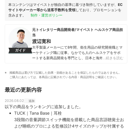
本コンテンツはマイベストが独自の基準に基づき制作していますが、
EC
サイトやメーカー等から送客手数料を受領
しており、プロモーションを
含みます。
制作・運営ポリシー
元トイレタリー商品開発者/マイベスト ヘルスケア商品担
当
渡辺寛和
大手製薬メーカーにて8年間、衛生用品の研究開発職とマ
ガイド
ーケティング職に従事。なかでも人のヘルスケアをサポ
ートする新商品開発を専門とし、日本と海外を合わせて
…続きを読む
10製品以上の新製品発売に携わる。 マイベスト入社後は
これまでの開発経験や商品知識を活かし、ヘルスケア商
掲載商品は選び方で記載した効果・効能があることを保証したものではありません。
品全般の比較検証を担当。「ユーザーが知りたいことを
ご購入にあたっては、各商品に記載されている内容・商品説明をご確認ください。
適切な検証に基づきわかりやすく提供する」をモットー
に、日々の業務に取り組んでいる。
最近の更新内容
渡辺寛和のプロフィール
2026.08.02
追加
以下の商品をランキングに追加しました。
TUCK｜Tana Base｜耳栓
3段階の音量調節スイッチ機能を搭載した商品言語聴覚士お
よび睡眠のプロによる監修設計4サイズのチップが付属する