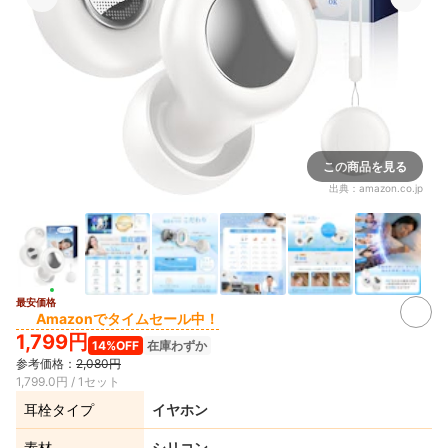
この商品を見る
出典：
amazon.co.jp
最安価格
2+
Amazonでタイムセール中！
1,799円
14%OFF
在庫わずか
参考価格：
2,080円
1,799.0円 / 1セット
耳栓タイプ
イヤホン
素材
シリコン