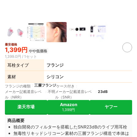
最安価格
1,399円
やや低価格
1,399.0円 / 1セット
耳栓タイプ
フランジ
素材
シリコン
三層フランジ
フランジの種類
ケース付き
メーカー記載遮音レベ
不明
メーカー記載遮音レベ
23dB
ル（NRR）
ル（SNR）
Amazon
楽天市場
ヤフー
1,399円
商品概要
独自開発のフィルターを搭載したSNR23dBのライブ用耳栓
無毒性リキッドシリコーン素材の三層フランジ構造で本体は