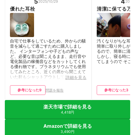
5
4
2025/10/29
2026
優れた耳栓
清潔に保てる万
自宅で仕事をしているため、外からの騒
汚くなりがちな耳栓
音を減らして過ごすために購入しまし
簡単に取り外しがで
た。 インターフォンや子どもの声な
るので、簡単に清潔
ど、必要な音は聞こえるまま、走行音や
しかし、寝る時に使
電化製品の稼働音などをカットしてくれ
てしまうので そこ
る優れ物です。プラネタリウムでも使用
してみたところ、近くの席から聞こえて
いた鼾もシャットアウトしてくれまし
詳細を見る
た！出先でも必需品になりそうです。
参考になった
9
参考になった
3
問題を報告
楽天市場で詳細を見る
4,418円
Amazonで詳細を見る
3,490円