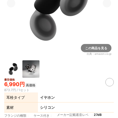
この商品を見る
出典：
amazon.co.jp
最安価格
6,990円
高価格
873.7円 / 1セット
耳栓タイプ
イヤホン
素材
シリコン
メーカー記載遮音レベ
27dB
フランジの種類
ケース付き