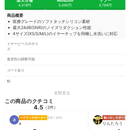
楽天市場
Amazon
ヤフー
4,418円
3,490円
3,794円
商品概要
医療グレードのソフトタッチシリコン素材
最大24dB(SNR)のノイズリダクション性能
4サイズ(XS/S/M/L)のイヤーチップを同梱し水洗いに対応
イヤーピースのサイ
ズ
遮音性の調整可能
コードあり
幅
全部見る
この商品のクチコミ
4.5
（2件）
ベテランサポーター
女性 | 30代
駆け出しサポーター
a
りんたろう