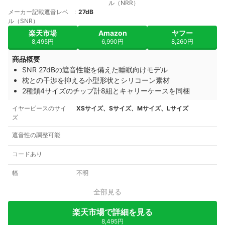
ル（NRR）
メーカー記載遮音レベ
27dB
ル（SNR）
楽天市場
Amazon
ヤフー
8,495円
6,990円
8,260円
商品概要
SNR 27dBの遮音性能を備えた睡眠向けモデル
枕との干渉を抑える小型形状とシリコーン素材
2種類4サイズのチップ計8組とキャリーケースを同梱
イヤーピースのサイ
XSサイズ、Sサイズ、Mサイズ、Lサイズ
ズ
遮音性の調整可能
コードあり
幅
不明
全部見る
楽天市場で詳細を見る
8,495円