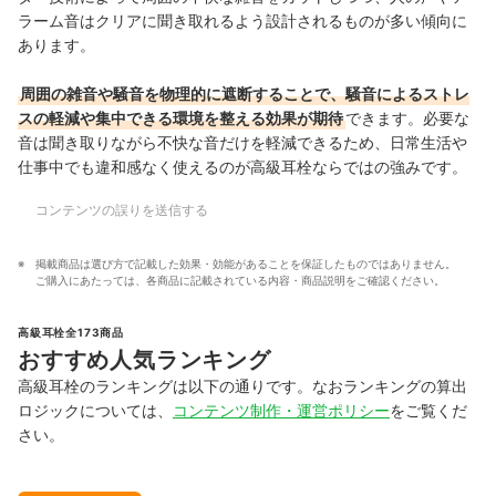
ラーム音はクリアに聞き取れるよう設計されるものが多い傾向に
あります。
周囲の雑音や騒音を物理的に遮断することで、騒音によるストレ
スの軽減や集中できる環境を整える効果が期待
できます。必要な
音は聞き取りながら不快な音だけを軽減できるため、日常生活や
仕事中でも違和感なく使えるのが高級耳栓ならではの強みです。
コンテンツの誤りを送信する
掲載商品は選び方で記載した効果・効能があることを保証したものではありません。
ご購入にあたっては、各商品に記載されている内容・商品説明をご確認ください。
高級耳栓全173商品
おすすめ人気ランキング
高級耳栓のランキングは以下の通りです。なおランキングの算出
ロジックについては、
コンテンツ制作・運営ポリシー
をご覧くだ
さい。