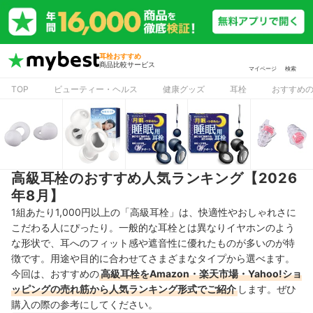
耳栓おすすめ
商品比較サービス
マイページ
検索
TOP
ビューティー・ヘルス
健康グッズ
耳栓
おすすめ
高級耳栓のおすすめ人気ランキング【2026
年8月】
1組あたり1,000円以上の「高級耳栓」は、快適性やおしゃれさに
こだわる人にぴったり。一般的な耳栓とは異なりイヤホンのよう
な形状で、耳へのフィット感や遮音性に優れたものが多いのが特
徴です。用途や目的に合わせてさまざまなタイプから選べます。
今回は、おすすめの
高級耳栓をAmazon・楽天市場・Yahoo!ショ
ッピングの売れ筋から人気ランキング形式でご紹介
します。ぜひ
購入の際の参考にしてください。