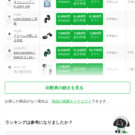
6
Amazon
ヤフー
サイレンシア
｜
フランジ
フラ
楽天市場
FLIGHT AIR
Loop
6,990円
8,495円
8,260円
7
Loop Dream
｜
耳
イヤホン
Amazon
楽天市場
ヤフー
栓
TUCK
1,980円
1,680円
1,680円
8
アラームが聞こえ
イヤホン
Amazon
楽天市場
ヤフー
る耳栓
Loop BV
9,440円
11,349円
10,774円
9
loop earplags
｜
イヤホン
不明
Amazon
楽天市場
ヤフー
Switch 2
｜
en-
sw-emd-02
1,780円
Quietide
10
楽天市場
ヤフー
フランジ
二層
Amazon
飛行機用耳栓
比較表の続きを見る
お探しの商品がない場合は、
商品の掲載をリクエスト
できます。
ランキングは参考になりましたか？