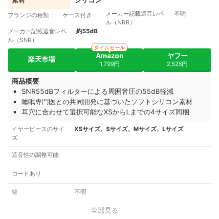
メーカー記載遮音レベ
不明
フランジの種類
ケース付き
ル（NRR）
メーカー記載遮音レベ
約55dB
ル（SNR）
タイムセール
Amazon
ヤフー
楽天市場
1,799円
2,526円
商品概要
SNR55dBフィルターによる周囲音圧の55dB軽減
睡眠専門医との共同開発に基づいたソフトシリコン素材
耳穴に合わせて選択可能なXSからLまでの4サイズ同梱
イヤーピースのサイ
XSサイズ、Sサイズ、Mサイズ、Lサイズ
ズ
遮音性の調整可能
コードあり
幅
不明
全部見る