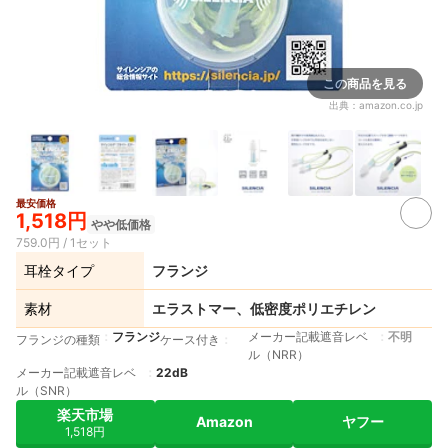
この商品を見る
出典：
amazon.co.jp
最安価格
1,518円
やや低価格
759.0円 / 1セット
耳栓タイプ
フランジ
素材
エラストマー、低密度ポリエチレン
フランジ
メーカー記載遮音レベ
不明
フランジの種類
ケース付き
ル（NRR）
メーカー記載遮音レベ
22dB
ル（SNR）
楽天市場
Amazon
ヤフー
1,518円