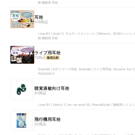
窓を開けると車の音が…」「エアコ
眠 睡眠用 耳栓
ンは送風音が気になる……」「家族
のいびきがうるさい…」なんて、周
りの音が気になることありません
耳栓
か？そんな眠れぬ夏の夜の悩みを解
316商品
消してくれる、最強の逸品をご紹介
します！本コンテンツの情報は公開
Loop BV | Quiet 2, モルデックスジャパン | Meteors , DKSHジャ
時点（2025年7月29日）のマイベス
眠 睡眠用 耳栓
トの情報をもとに執筆しておりま
す。また、本コンテンツ内の価格情
報はすべて税込みで表記しておりま
ライブ用耳栓
す。
15商品
徹底比較
Quietide | Q27シリーズ耳栓, Quietide | ライブ用耳栓, Dynamic Ear Com
POM1000 II
聴覚過敏向け耳栓
42商品
Loop BV | Switch 2 | en-sw-emd-02, Peace&Quiet | 睡眠用シリコン耳
飛行機用耳栓
30商品