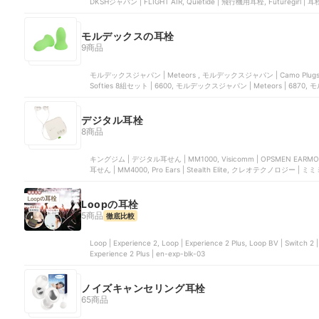
DKSHジャパン | FLIGHT AIR, Quietide | 飛行機用耳栓, Futuregirl | 耳栓
モルデックスの耳栓
9商品
モルデックスジャパン | Meteors , モルデックスジャパン | Camo 
Softies 8組セット | 6600, モルデックスジャパン | Meteors | 6870, 
デジタル耳栓
8商品
キングジム | デジタル耳せん | MM1000, Visicomm | OPSMEN 
耳せん | MM4000, Pro Ears | Stealth Elite, クレオテクノロジー | ミミ
Loopの耳栓
5商品
徹底比較
Loop | Experience 2, Loop | Experience 2 Plus, Loop BV | Switch 
Experience 2 Plus | en-exp-blk-03
ノイズキャンセリング耳栓
65商品