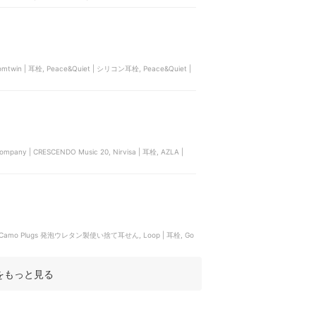
ace&Quiet |
pany | CRESCENDO Music 20, Nirvisa | 耳栓, AZLA |
amo Plugs 発泡ウレタン製使い捨て耳せん, Loop | 耳栓, Go
をもっと見る