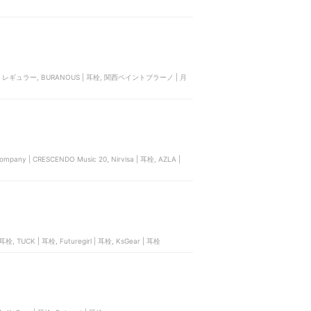
鳴りにお悩みのあなたに届けたいお
役立ちコンテンツです。
パン | レギュラー, BURANOUS | 耳栓, 関西ペイントブラーノ | 月
pany | CRESCENDO Music 20, Nirvisa | 耳栓, AZLA |
栓, TUCK | 耳栓, Futuregirl | 耳栓, KsGear | 耳栓