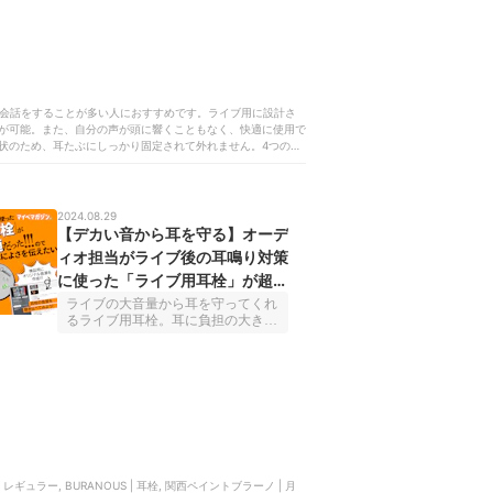
ま会話をすることが多い人におすすめです。ライブ用に設計さ
が可能。また、自分の声が頭に響くこともなく、快適に使用で
状のため、耳たぶにしっかり固定されて外れません。4つのサ
。また、遮音性の実測値も24.6dBと上々。謳い文句どお
えます。
2024.08.29
【デカい音から耳を守る】オーデ
ィオ担当がライブ後の耳鳴り対策
に使った「ライブ用耳栓」が超快
適だったのでみんなによさを伝え
ライブの大音量から耳を守ってくれ
るライブ用耳栓。耳に負担の大きい
たい
帯域を減衰して、音はクリアに聴こ
えるという素晴らしい商品です。音
楽大好きな筆者が、会社の音響担当
なのにライブ後の耳鳴りが治りにく
くなり大変なことに！でもライブ用
耳栓を導入したら耳鳴りが軽減！？
市場に意外と多く存在するライブ用
耳栓をかき集め、音の違いや傾向を
検証！200万円するダミーヘッドマ
イクも堂々登場！ライブのあとの耳
パン | レギュラー, BURANOUS | 耳栓, 関西ペイントブラーノ | 月