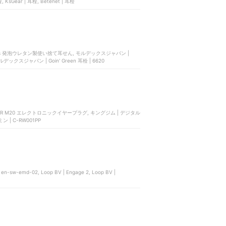
, KsGear | 耳栓, Betenet | 耳栓
Plugs 発泡ウレタン製使い捨て耳せん, モルデックスジャパン |
モルデックスジャパン | Goin' Green 耳栓 | 6620
EARMOR M20 エレクトロニックイヤープラグ, キングジム | デジタル
ミン | C-RW001PP
2 | en-sw-emd-02, Loop BV | Engage 2, Loop BV |