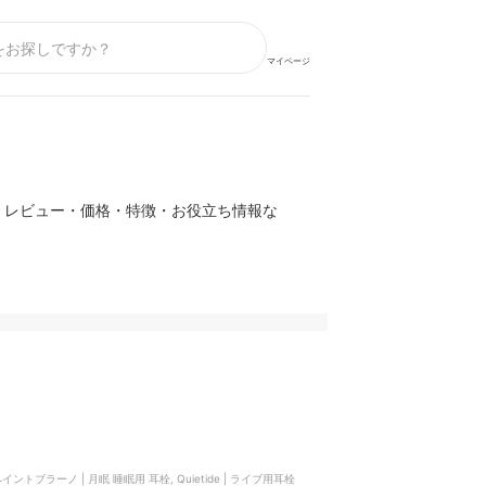
マイページ
・レビュー・価格・特徴・お役立ち情報な
, 関西ペイントブラーノ | 月眠 睡眠用 耳栓, Quietide | ライブ用耳栓