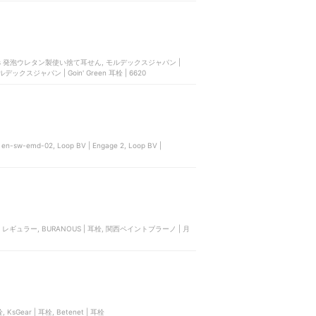
Plugs 発泡ウレタン製使い捨て耳せん, モルデックスジャパン |
モルデックスジャパン | Goin' Green 耳栓 | 6620
2 | en-sw-emd-02, Loop BV | Engage 2, Loop BV |
パン | レギュラー, BURANOUS | 耳栓, 関西ペイントブラーノ | 月
, KsGear | 耳栓, Betenet | 耳栓