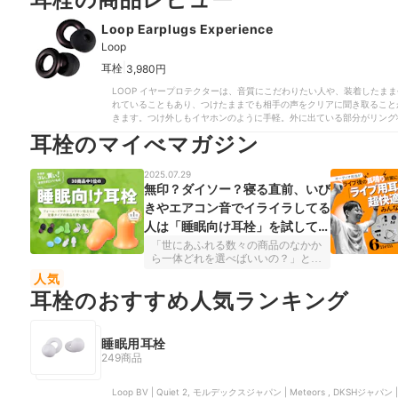
Loop Earplugs Experience
Loop
|
耳栓
3,980円
LOOP イヤープロテクターは、音質にこだわりたい人や、装着したま
れていることもあり、つけたままでも相手の声をクリアに聞き取ること
きます。つけ外しもイヤホンのように手軽。外に出ている部分がリング
イズが用意されているので、誰でも自然なフィット感が得られるでしょう
耳栓のマイべマガジン
り、音質を保ったまま遮音し、耳への負担を軽減させてくれる商品とい
2025.07.29
無印？ダイソー？寝る直前、いび
きやエアコン音でイライラしてる
人は「睡眠向け耳栓」を試してほ
しい
「世にあふれる数々の商品のなかか
ら一体どれを選べばいいの？」とい
う疑問に答えるべく、"1番いいも
人気
の"を探して日々検証している『マ
耳栓のおすすめ人気ランキング
イベスト』。のべ3万2000点もの商
品を使い比べたなかから、テーマ別
にベストバイ・アイテムを紹介して
いくのが本特集です。今回は「#カ
睡眠用耳栓
ラダにいいもの」をテーマに、睡眠
249商品
向け耳栓30商品の比較検証で1位に
なった商品をピックアップ。さあ寝
ようとしたタイミングで「暑いけど
Loop BV | Quiet 2, モルデックスジャパン | Meteors , DKSHジャ