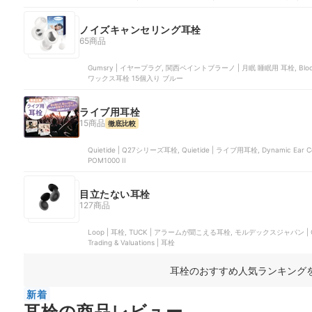
ノイズキャンセリング耳栓
65商品
Gumsry | イヤープラグ, 関西ペイントブラーノ | 月眠 睡眠用 耳栓, Bloomtwin | 耳栓, Peace&Quiet | シリコン耳栓, Pe
ワックス耳栓 15個入り ブルー
ライブ用耳栓
15商品
徹底比較
Quietide | Q27シリーズ耳栓, Quietide | ライブ用耳栓, Dynamic Ear Com
POM1000 II
目立たない耳栓
127商品
Loop | 耳栓, TUCK | アラームが聞こえる耳栓, モルデックスジャパン | C
Trading & Valuations | 耳栓
耳栓のおすすめ人気ランキング
新着
耳栓の商品レビュー