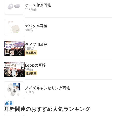
ケース付き耳栓
287商品
デジタル耳栓
8商品
ライブ用耳栓
15商品
徹底比較
Loopの耳栓
5商品
徹底比較
ノイズキャンセリング耳栓
65商品
新着
耳栓関連のおすすめ人気ランキング