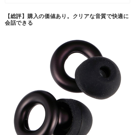
10製品以上の新製品発売に携わる。 マイベスト入社後は
これまでの開発経験や商品知識を活かし、ヘルスケア商
品全般の比較検証を担当。「ユーザーが知りたいことを
【総評】購入の価値あり。クリアな音質で快適に
適切な検証に基づきわかりやすく提供する」をモットー
会話できる
に、日々の業務に取り組んでいる。
渡辺寛和のプロフィール