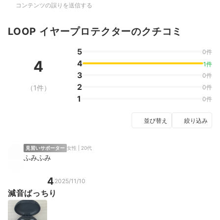
コンテンツの誤りを送信する
LOOP イヤープロテクターのクチコミ
5
0件
4
4
1件
3
0件
2
（1件）
0件
1
0件
並び替え
絞り込み
見習いサポーター
女性 | 20代
ふみふみ
4
2025/11/10
減音ばっちり