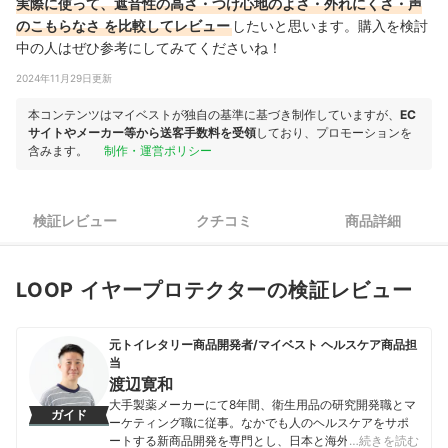
実際に使って、遮音性の高さ・つけ心地のよさ・外れにくさ・声
のこもらなさ
を比較してレビュー
したいと思います。購⼊を検討
中の人はぜひ参考にしてみてくださいね！
2024年11月29日更新
本コンテンツはマイベストが独自の基準に基づき制作していますが、
EC
サイトやメーカー等から送客手数料を受領
しており、プロモーションを
含みます。
制作・運営ポリシー
検証レビュー
クチコミ
商品詳細
LOOP イヤープロテクターの検証レビュー
元トイレタリー商品開発者/マイベスト ヘルスケア商品担
当
渡辺寛和
大手製薬メーカーにて8年間、衛生用品の研究開発職とマ
ガイド
ーケティング職に従事。なかでも人のヘルスケアをサポ
ートする新商品開発を専門とし、日本と海外を合わせて
…続きを読む