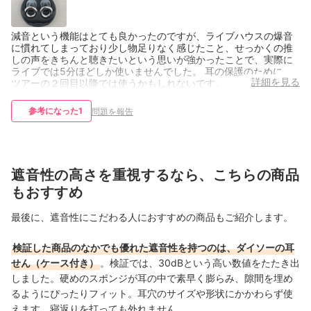
減音という機能はとても良かったのですが、ライブハウスの爆音
に慣れてしまっており少し物足りなく感じたこと、せっかくの推
しの声をきちんと聴きたいという思いが強かったことで、実際に
ライブでは5分ほどしか使いませんでした。 耳の保護のために、
詳細を見る
ツアーの２回目以降では使うかもしれないです。
参考になった
1
問題を報告
遮音性の高さを重視するなら、こちらの商品
もおすすめ
最後に、遮音性にこだわる人におすすめの商品もご紹介します。
検証した商品のなかでも優れた遮音性を持つのは、ダイソーの耳
せん（ケース付き）
。検証では、30dBという高い数値をたたき出
しました。硬めのスポンジが耳の中で素早く膨らみ、隙間を埋め
るようにぴったりフィット。耳穴のサイズや形状にかかわらず使
えます。寝返りを打っても外れません。