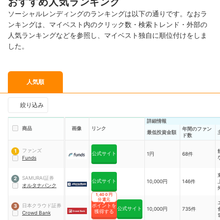
おすすめ人気ランキング
ソーシャルレンディングのランキングは以下の通りです。なおラ
ンキングは、マイベスト内のクリック数・検索トレンド・外部の
人気ランキングなどを参照し、マイベスト独自に順位付けをしま
した。
人気順
絞り込み
詳細情報
商品
画像
リンク
年間のファン
最低投資金額
ド数
ファンズ
1
公式サイト
1円
68件
Funds
SAMURAI証券
2
公式サイト
10,000円
146件
オルタナバンク
1,400円
分還元
日本クラウド証券
ポイントを
3
公式サイト
10,000円
735件
獲得する
Crowd Bank