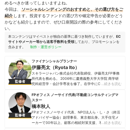
めるべきか迷ってしまいますよね。
今回は、
ソーシャルレンディングのおすすめと、その選び方をご
紹介
します。投資するファンドの選び方や確定申告が必要かどう
かなども紹介しますので、ぜひ口座開設の際の参考にしてくださ
い。
本コンテンツはマイベストが独自の基準に基づき制作していますが、
EC
サイトやメーカー等から送客手数料を受領
しており、プロモーションを
含みます。
制作・運営ポリシー
ファイナンシャルプランナー
伊藤亮太（Ryota Ito）
スキラージャパン株式会社代表取締役、伊藤亮太FP事務
所代表を務める。 2006年に慶應義塾大学大学院 商学研
監修者
究科経営学・会計学専攻を修了。在学中にCFP®資格を取
…続きを読む
得する。卒業後、証券会社を経て2007年11月に「スキラ
ージャパン株式会社」を設立。個人の資産設計を中心と
FPオフィス ノーサイド代表/不動産コンサルティングマ
したマネー・ライフプランニングの提案を行う傍ら、法
スター
人に対する経営コンサルティング、相続・事業承継設
橋本秋人
計・保険設計の提案・サポート等を行う。 金融をテーマ
FPオフィスノーサイド代表、NPO法人ら・し・さ（終活
監修者
にした豊富な講演実績を持つほか、CFP®受験講座の講師
アドバイザー協会）副理事長、東京都出身。大手住宅メ
としても活躍する。著書に、『ゼロからわかる金融入門
ーカーで30年以上、顧客の相続対策支援、不動産活用、
…続きを読む
基本と常識』『高配当投資ランキング大全』『7日でマス
分譲地開発などに携わる。独立後は、終活、相続、住