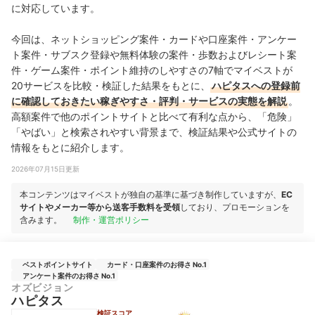
に対応しています。
今回は、ネットショッピング案件・カードや口座案件・アンケー
ト案件・サブスク登録や無料体験の案件・歩数およびレシート案
件・ゲーム案件・ポイント維持のしやすさの7軸でマイベストが
20サービスを比較・検証した結果をもとに、
ハピタスへの登録前
に確認しておきたい稼ぎやすさ・評判・サービスの実態を解説
。
高額案件で他のポイントサイトと比べて有利な点から、「危険」
「やばい」と検索されやすい背景まで、検証結果や公式サイトの
情報をもとに紹介します。
2026年07月15日更新
本コンテンツはマイベストが独自の基準に基づき制作していますが、
EC
サイトやメーカー等から送客手数料を受領
しており、プロモーションを
含みます。
制作・運営ポリシー
ベストポイントサイト
カード・口座案件のお得さ No.1
アンケート案件のお得さ No.1
オズビジョン
ハピタス
検証スコア