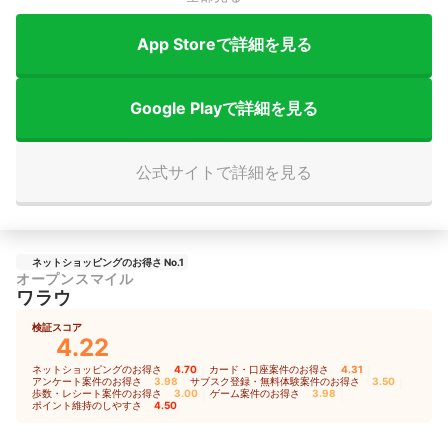
App Storeで詳細を見る
Google Playで詳細を見る
公式サイトで詳細を見る
ネットショッピングのお得さ No.1
オープンスマイル
ワラウ
検証スコア
4.22
ネットショッピングのお得さ
4.70
｜
カード・口座案件のお得さ
4.31
｜
アンケート案件のお得さ
3.98
｜
サブスク登録・無料体験案件のお得さ
3.50
｜
歩数・レシート案件のお得さ
3.00
｜
ゲーム案件のお得さ
3.98
｜
ポイント維持のしやすさ
4.50