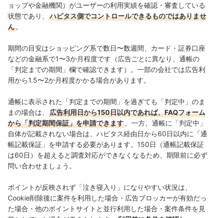
ョップや金融機関）がユーザーの利用実績を確認・審査している
状態であり、
ハピタス側でコントロールできるものではありませ
ん
。
期間の目安はショッピング系で数日〜数週間、カード・証券口座
などの金融系で1〜3か月程度です（広告ごとに異なり、通帳の
「判定までの期間」欄で確認できます）。一部の会社では広告利
用から1.5〜2か月程度かかる場合があります。
通帳に表示された「判定までの期間」を過ぎても「判定中」のま
まの場合は、
広告利用日から150日以内であれば、FAQフォーム
から「判定期間保証」を申請できます
。一方、通帳に「判定中」
自体が記載されない場合は、ハピタス経由日から60日以内に「通
帳記載保証」を申請する必要があります。150日（通帳記載保証
は60日）を超えると調査対応ができなくなるため、期限前に必ず
問い合わせましょう。
ポイントが反映されず「泣き寝入り」になりやすい状況は、
Cookie削除後に案件を利用した場合・広告ブロッカーが有効だっ
た場合・他のポイントサイトと並行利用した場合・案件条件を見