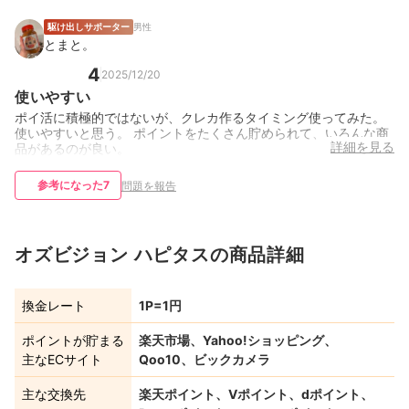
駆け出しサポーター
男性
とまと。
4
2025/12/20
使いやすい
ポイ活に積極的ではないが、クレカ作るタイミング使ってみた。
使いやすいと思う。 ポイントをたくさん貯められて、いろんな商
詳細を見る
品があるのが良い。
参考になった
7
問題を報告
オズビジョン ハピタスの商品詳細
換金レート
1P=1円
ポイントが貯まる
楽天市場、Yahoo!ショッピング、
主なECサイト
Qoo10、ビックカメラ
主な交換先
楽天ポイント、Vポイント、dポイント、