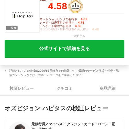
4.58
ネットショッピングのお得さ
4.69
｜
カード・口座案件のお得さ
4.75
｜
アンケート案件のお得さ
4.59
｜
拡大
サブスク登録・無料体験案件のお得さ
4.48
｜
歩数・レシート案件のお得さ
3.00
｜
全部見る
ゲーム案件のお得さ
3.78
｜
ポイント維持のしやすさ
4.50
公式サイトで詳細を見る
記載されている情報は2026年5月時点での情報です。最新のサービス仕様・料金・配
信コンテンツなどは公式ホームページをご確認ください。
検証レビュー
クチコミ
商品詳細
オズビジョン ハピタスの検証レビュー
元銀行員／マイベスト クレジットカード・ローン・証