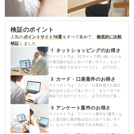
検証のポイント
人気の
ポイントサイト19選
をすべて集めて、
徹底的に比較
検証
しました
ネットショッピングのお得さ
1
マイベストでは「ECサイトで買い物したとき
の還元額がほかと比べて多いサイト」をユー
ザーが満足できるサービスとし、以下の方法
で各ポイントサイトの検証を行いました。
2026年7月3日時点の情報をもとに検証を行な
カード・口座案件のお得さ
2
っています。
マイベストでは「カード・口座作成での還元
額がほかと比べて多いサイト」をユーザーが
満足できるサービスとし、以下の方法で各ポ
イントサイトの検証を行いました。2026年7
月3日時点の情報をもとに検証を行なっていま
アンケート案件のお得さ
3
す。
マイベストでは「アンケート案件を1案件こな
した還元額と案件数がほかと比べて多いサイ
ト」をユーザーが満足できる商品とし、以下
の方法で各ポイントサイトの検証を行いまし