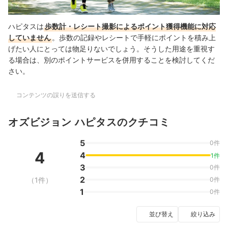
ハピタスは
歩数計・レシート撮影によるポイント獲得機能に対応
していません
。歩数の記録やレシートで手軽にポイントを積み上
げたい人にとっては物足りないでしょう。そうした用途を重視す
る場合は、別のポイントサービスを併用することを検討してくだ
さい。
コンテンツの誤りを送信する
オズビジョン ハピタスのクチコミ
5
0件
4
4
1件
3
0件
2
（1件）
0件
1
0件
並び替え
絞り込み