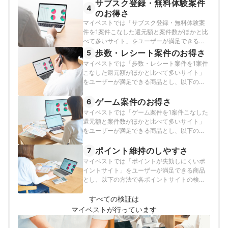
サブスク登録・無料体験案件
た。2025年12月15日時点の情報をもとに検証
4
を行なっています。
のお得さ
マイベストでは「サブスク登録・無料体験案
件を1案件こなした還元額と案件数がほかと比
べて多いサイト」をユーザーが満足できる商
品とし、以下の方法で各ポイントサイトの検
歩数・レシート案件のお得さ
5
証を行いました。2026年4月6日時点の情報を
マイベストでは「歩数・レシート案件を1案件
もとに検証を行なっています。
こなした還元額がほかと比べて多いサイト」
をユーザーが満足できる商品とし、以下の方
法で各ポイントサイトの検証を行いました。
2026年1月14日時点の情報をもとに検証を行
ゲーム案件のお得さ
6
なっています。
マイベストでは「ゲーム案件を1案件こなした
還元額と案件数がほかと比べて多いサイト」
をユーザーが満足できる商品とし、以下の方
法で各ポイントサイトの検証を行いました。
2026年1月27日時点の情報をもとに検証を行
ポイント維持のしやすさ
7
なっています。
マイベストでは「ポイントが失効しにくいポ
イントサイト」をユーザーが満足できる商品
とし、以下の方法で各ポイントサイトの検証
を行いました。2026年5月25日時点の情報を
もとに検証を行なっています。
すべての検証は
マイベストが行っています