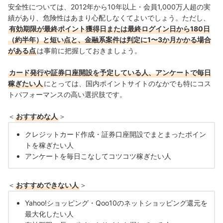
安全性については、2012年から10年以上・会員1,000万人超の実
績があり、危険性はあまり心配しなくてよいでしょう。ただし、
有効期限が最終ポイント獲得日または最終ログイン日から180日
（約半年）と短い点と、金融系案件は判定に1〜3か月かかる場合
がある点
は事前に把握しておきましょう。
カード発行や証券口座開設を予定している人、アンケートで毎日
稼ぎたい人
にとっては、国内ポイントサイトのなかでも特にコス
トパフォーマンスの高い選択肢です。
＜
おすすめな人
＞
クレジットカード作成・証券口座開設でまとまったポイン
トを稼ぎたい人
アンケートを毎日こなしてコツコツ稼ぎたい人
＜
おすすめできない人
＞
Yahoo!ショッピング・Qoo10のネットショッピング還元を
最大化したい人