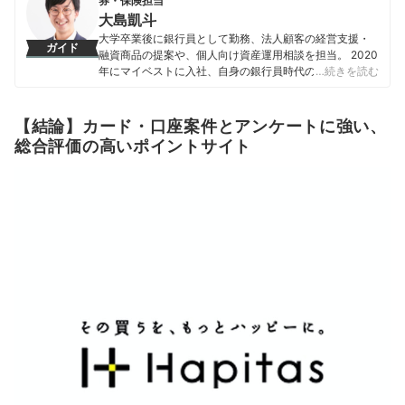
券・保険担当
大島凱斗
大学卒業後に銀行員として勤務、法人顧客の経営支援・
ガイド
融資商品の提案や、個人向け資産運用相談を担当。 2020
年にマイベストに入社、自身の銀行員時代の経験を活か
…続きを読む
し、カードローン・クレジットカード・生命保険・損害
保険・株式投資などの金融サービスやキャッシュレス決
済を専門に解説コンテンツの制作を統括する。 また、
【結論】カード・口座案件とアンケートに強い、
Yahoo!ファイナンスで借入や投資への疑問や基礎知識に
総合評価の高いポイントサイト
関する連載も担当している。
大島凱斗のプロフィール