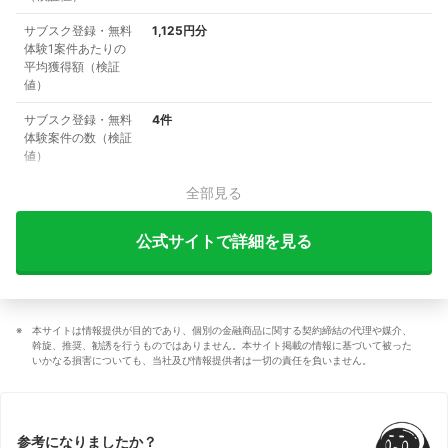
サブスク登録・無料
1,125円分
体験1案件あたりの
平均獲得額（検証
値）
サブスク登録・無料
4件
体験案件の数（検証
値）
全部見る
公式サイトで詳細を見る
本サイトは情報提供が目的であり、個別の金融商品に関する契約締結の代理や媒介、
斡旋、推奨、勧誘を行うものではありません。本サイト掲載の情報に基づいて被った
いかなる損害についても、当社及び情報提供者は一切の責任を負いません。
参考になりましたか？