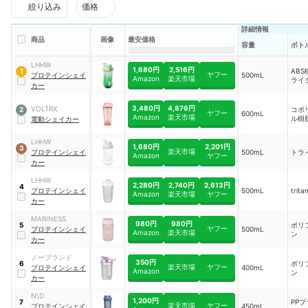
絞り込み
価格
詳細情報
商品
画像
最安価格
容量
ボト
LHHW
1,680円
2,516円
AB
1
ヤフー
プロテインシェイ
500mL
Amazon
楽天市場
ライ
カー
3,480円
4,876円
VOLTRX
コポ
2
ヤフー
600mL
Amazon
楽天市場
ル樹
電動シェイカー
LHHW
1,680円
2,201円
3
楽天市場
プロテインシェイ
500mL
トラ
Amazon
ヤフー
カー
LHHW
2,280円
2,740円
2,613円
4
プロテインシェイ
500mL
trita
Amazon
楽天市場
ヤフー
カー
MARINESS
980円
980円
ポリ
5
ヤフー
プロテインシェイ
500mL
Amazon
楽天市場
ン
カー
ノーブランド
350円
ポリ
6
楽天市場
ヤフー
プロテインシェイ
400mL
Amazon
ン
カー
N\D
1,200円
PP
7
楽天市場
ヤフー
プロテインシェイ
450mL