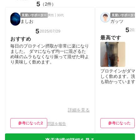
5
（2件）
見習いサポーター
男性 | 30代
見習いサポーター
男
ましお
ガッツ
5
2026/
5
2025/07/29
最高です
おすすめ
毎日のプロテイン摂取が非常に楽になり
ました。 ダマにならず均一に混ざるた
め味のムラもなくなり振って混ぜた時よ
り美味しく飲めます。
プロテインがダマに
しく飲めます。洗い
も助かっています。
詳細を見る
参考になった
2
参考になった
問題を報告
問