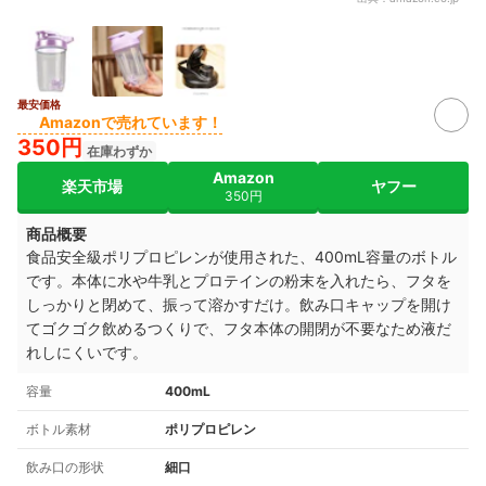
最安価格
Amazonで売れています！
350円
在庫わずか
Amazon
楽天市場
ヤフー
350円
商品概要
食品安全級ポリプロピレンが使用された、400mL容量のボトル
です。本体に水や牛乳とプロテインの粉末を入れたら、フタを
しっかりと閉めて、振って溶かすだけ。飲み口キャップを開け
てゴクゴク飲めるつくりで、フタ本体の開閉が不要なため液だ
れしにくいです。
容量
400mL
ボトル素材
ポリプロピレン
飲み口の形状
細口