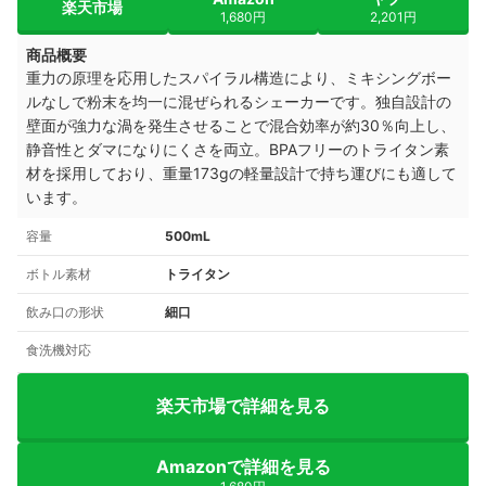
楽天市場
1,680円
2,201円
商品概要
重力の原理を応用したスパイラル構造により、ミキシングボー
ルなしで粉末を均一に混ぜられるシェーカーです。独自設計の
壁面が強力な渦を発生させることで混合効率が約30％向上し、
静音性とダマになりにくさを両立。BPAフリーのトライタン素
材を採用しており、重量173gの軽量設計で持ち運びにも適して
います。
容量
500mL
ボトル素材
トライタン
飲み口の形状
細口
食洗機対応
楽天市場で詳細を見る
Amazonで詳細を見る