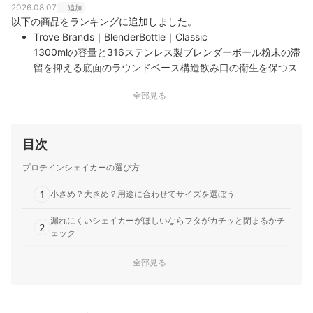
2026.08.07
追加
以下の商品をランキングに追加しました。
Trove Brands｜BlenderBottle｜Classic
1300mlの容量と316ステンレス製ブレンダーボール粉末の滞
留を抑える底面のラウンドベース構造飲み口の衛生を保つス
パウトガードと密閉キャップ
全部見る
明治｜ザバス｜プロテインシェイカー
人間工学に基づいた中央部のくぼみとシェイク時の指掛かり
を考慮した形状粉末を投入しやすい広口の開口部とパーツを
目次
最小限に抑えた構造100度までの耐熱性を持つポリプロピレ
ン素材と50ml刻みの目盛り
プロテインシェイカーの選び方
1
小さめ？大きめ？用途に合わせてサイズを選ぼう
漏れにくいシェイカーがほしいならフタがカチッと閉まるかチ
2
ェック
3
食洗機対応や口が広いタイプは洗いやすい
全部見る
しっかり混ぜたいなら電動タイプやシェイカーボール付きに注
4
目