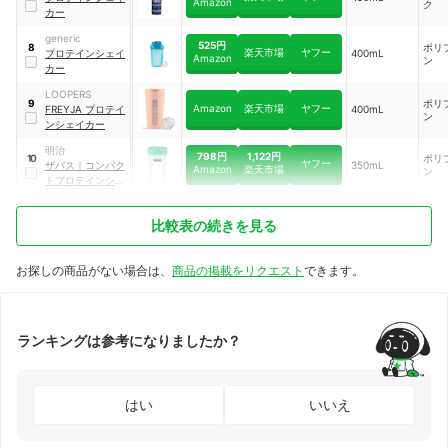
Amazon
ク
カー
generic
525円
ポリ
8
楽天市場
ヤフー
プロテインシェイ
400mL
Amazon
ン
カー
LOOPERS
ポリ
9
Amazon
楽天市場
ヤフー
FREYJA プロテイ
400mL
ン
ンシェイカー
明治
798円
1,122円
ポリ
10
ヤフー
ザバス
｜
コンパク
350mL
Amazon
楽天市場
ン
トプロテインシェ
イカー
比較表の続きを見る
お探しの商品がない場合は、
商品の掲載をリクエスト
できます。
ランキングは参考になりましたか？
はい
いいえ