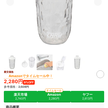
最安価格
Amazonでタイムセール中！
2,280円
9%OFF
参考価格：
2,508円
タイムセール
楽天市場
Amazon
ヤフー
2,740円
2,280円
2,613円
商品概要