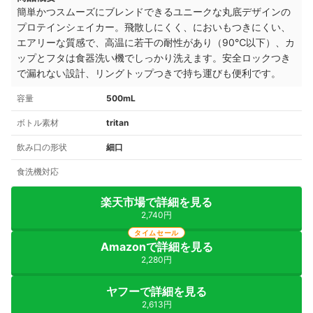
簡単かつスムーズにブレンドできるユニークな丸底デザインの
プロテインシェイカー。
飛散しにくく、においもつきにくい、
エアリーな質感で、高温に若干の耐性があり（90℃以下）、カ
ップとフタは食器洗い機でしっかり洗えます。
安全ロックつき
で漏れない設計、
リングトップつきで持ち運びも便利です。
容量
500mL
ボトル素材
tritan
飲み口の形状
細口
食洗機対応
楽天市場で詳細を見る
2,740円
タイムセール
Amazonで詳細を見る
2,280円
ヤフーで詳細を見る
2,613円