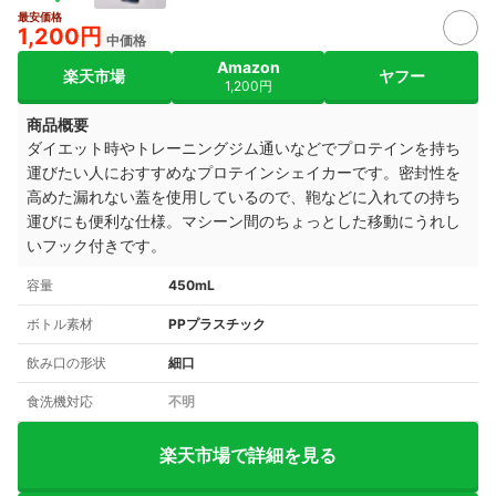
最安価格
1,200円
中価格
Amazon
楽天市場
ヤフー
1,200円
商品概要
ダイエット時やトレーニングジム通いなどでプロテインを持ち
運びたい人におすすめなプロテインシェイカーです。密封性を
高めた漏れない蓋を使用しているので、鞄などに入れての持ち
運びにも便利な仕様。マシーン間のちょっとした移動にうれし
いフック付きです。
容量
450mL
ボトル素材
PPプラスチック
飲み口の形状
細口
食洗機対応
不明
楽天市場で詳細を見る