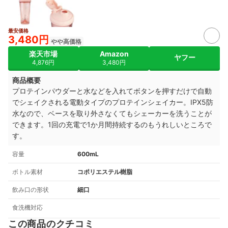
最安価格
3,480円
やや高価格
楽天市場
Amazon
ヤフー
4,876円
3,480円
商品概要
プロテインパウダーと水などを入れてボタンを押すだけで自動
でシェイクされる電動タイプのプロテインシェイカー。IPX5防
水なので、ベースを取り外さなくてもシェーカーを洗うことが
できます。1回の充電で1か月間持続するのもうれしいところで
す。
容量
600mL
ボトル素材
コポリエステル樹脂
飲み口の形状
細口
食洗機対応
この商品のクチコミ