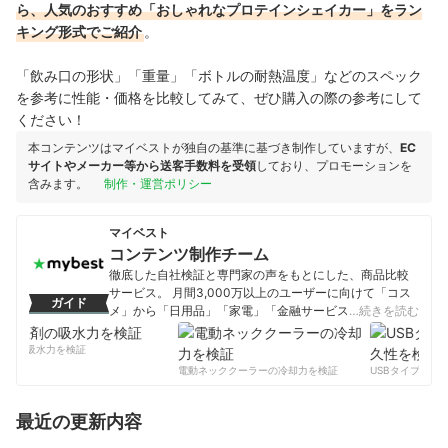
ら、人気のおすすめ「おしゃれなプロテインシェイカー」をラン
キング形式でご紹介
。
「飲み口の形状」「重量」「ボトルの耐熱温度」などのスペック
を参考に性能・価格を比較してみて、ぜひ購入の際の参考にして
ください！
本コンテンツはマイベストが独自の基準に基づき制作していますが、
EC
サイトやメーカー等から送客手数料を受領
しており、プロモーションを
含みます。
制作・運営ポリシー
マイベスト
コンテンツ制作チーム
徹底した自社検証と専門家の声をもとにした、商品比較
サービス。 月間3,000万以上のユーザーに向けて「コス
ガイド
メ」から「日用品」「家電」「金融サービス」まで、ベ
…続きを読む
ストな商品を選んでもらうために、毎日コンテンツを制
作中。
剤の吸水力を検証
コンテンツ制作チームのプロフィール
電動ネッククーラーの冷却力を検証
USBタイプCケー
最近の更新内容