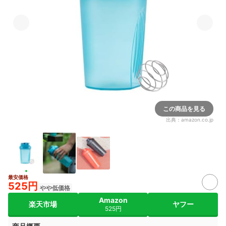
この商品を見る
出典：
amazon.co.jp
最安価格
525円
やや低価格
Amazon
楽天市場
ヤフー
525円