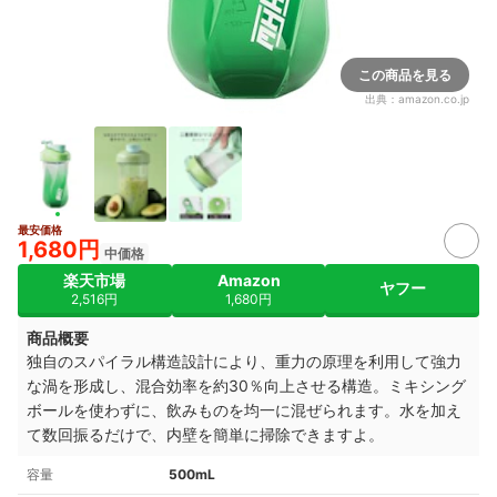
この商品を見る
出典：
amazon.co.jp
最安価格
1,680円
中価格
楽天市場
Amazon
ヤフー
2,516円
1,680円
商品概要
独自のスパイラル構造設計により、重力の原理を利用して強力
な渦を形成し、混合効率を約30％向上させる構造。ミキシング
ボールを使わずに、飲みものを均一に混ぜられます。水を加え
て数回振るだけで、内壁を簡単に掃除できますよ。
容量
500mL