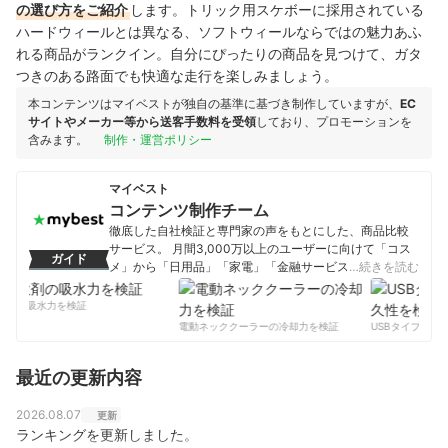
の選び方をご紹介
します。トリック用スケボーに採用されている
ハードウィールとは異なる、ソフトウィールならではの魅力あふ
れる商品がランクイン。自分にぴったりの商品を見つけて、ガタ
つきのある路面でも快適な走行を楽しみましょう。
本コンテンツはマイベストが独自の基準に基づき制作していますが、
EC
サイトやメーカー等から送客手数料を受領
しており、プロモーションを
含みます。
制作・運営ポリシー
マイベスト
コンテンツ制作チーム
徹底した自社検証と専門家の声をもとにした、商品比較
サービス。 月間3,000万以上のユーザーに向けて「コス
ガイド
メ」から「日用品」「家電」「金融サービス」まで、ベ
…続きを読む
ストな商品を選んでもらうために、毎日コンテンツを制
作中。
剤の吸水力を検証
コンテンツ制作チームのプロフィール
電動ネッククーラーの冷却力を検証
USBタイプCケー
最近の更新内容
2026.08.07
更新
ランキングを更新しました。