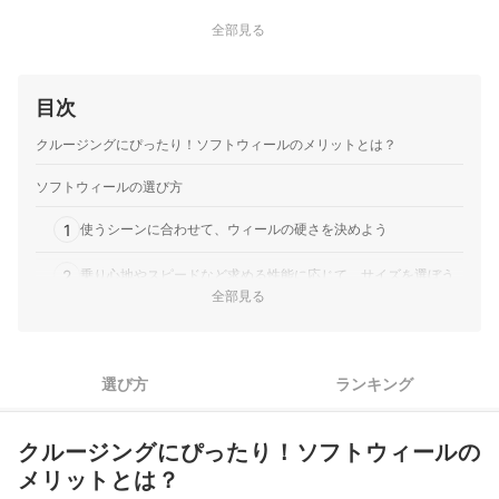
全部見る
目次
クルージングにぴったり！ソフトウィールのメリットとは？
ソフトウィールの選び方
1
使うシーンに合わせて、ウィールの硬さを決めよう
2
乗り心地やスピードなど求める性能に応じて、サイズを選ぼう
全部見る
3
快適に乗りこなせるよう、シェイプ・幅にも注目しよう
4
見た目も楽しめるよう、デザインやカラーもチェックしよう
選び方
ランキング
ソフトウィール全28商品おすすめ人気ランキング
クルージングにぴったり！ソフトウィールの
スケボーの乗り心地を左右するベアリングもチェック
メリットとは？
ソフトウィールの売れ筋ランキングもチェック！