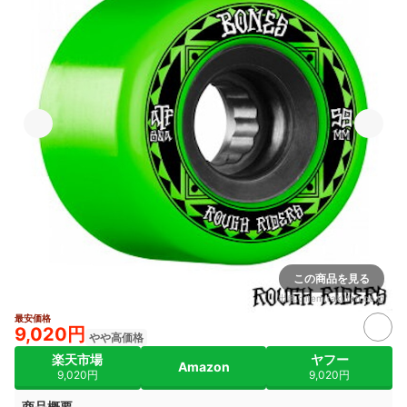
この商品を見る
出典：
item.rakuten.co.jp
最安価格
9,020円
やや高価格
楽天市場
ヤフー
Amazon
9,020円
9,020円
商品概要