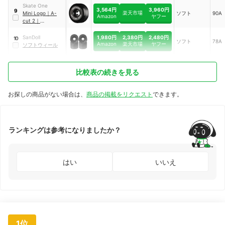
Skate One
3,564円
3,960円
9
楽天市場
Mini Logo
｜
A-
ソフト
90A
Amazon
ヤフー
cut 2
｜
WSBCMLAC2539
0X4
1,980円
2,380円
2,480円
SanDoll
10
ソフト
78A
Amazon
楽天市場
ヤフー
ソフトウィール
比較表の続きを見る
お探しの商品がない場合は、
商品の掲載をリクエスト
できます。
ランキングは参考になりましたか？
はい
いいえ
1位