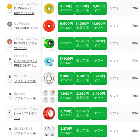
ハスコ・エンター
4,514円
8,360円
4,180円
1
プライズ
Oj Wheels
｜
ソフト
78A
Amazon
楽天市場
ヤフー
60mm SUPER
JUICE GREEN
78A
9,900円
11,000円
11,000円
OJ Wheels
2
ソフト
78A
SKATEBOARD
Amazon
楽天市場
ヤフー
THUNDER JUICE
WHEELS
ハスコ・エンター
9,020円
9,020円
3
Amazon
プライズ
BONES
｜
ソフト
ソフト
80A
楽天市場
ヤフー
ウィール
LOADED
17,929円
4
楽天市場
ヤフー
BOARDS
Orangatang
｜
4
ソフト
77A
Amazon
PRESIDENT
｜
W4P7077
2,980円
4,681円
3,240円
マイルズ
5
ソフト
80A
Amazon
楽天市場
ヤフー
ソフトウィール
1,980円
2,380円
2,480円
SanDoll
6
ソフト
78A
Amazon
楽天市場
ヤフー
ソフトウィール
シルバー・フォッ
2,750円
3,667円
7
ヤフー
クス
juice ソフトウィ
ソフト
83A
Amazon
楽天市場
ール
2,270円
SM BLANKS
8
楽天市場
ヤフー
ソフト
85A
Amazon
ソフトウィール