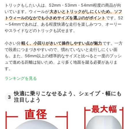
トリックもしたい人は、52mm・53mm・54mm程度の商品が向
いています。ウィールが
大きいとトリックがしにくいため、ソフ
トウィールのなかでも小さめサイズを選ぶのがポイント
です。52
～54mmであれば、ある程度快適な走行を楽しみつつ、オーリー
やスライドなどのトリックも試せます。
小さい分
軽く、小回りがきいて操作しやすい点が魅力
です。一方
で段差につまづきやすいので、慣れていないと走行しにくい面
も。また、56mm以上の標準的なサイズと比べると一度のプッシ
ュで進める距離は短いため、より多く地面を蹴る必要がありま
す。
ランキングを見る
快適に乗りこなせるよう、シェイプ・幅にも
3
注目しよう