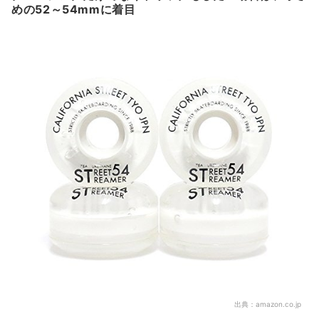
めの52～54mmに着目
出典：
amazon.co.jp