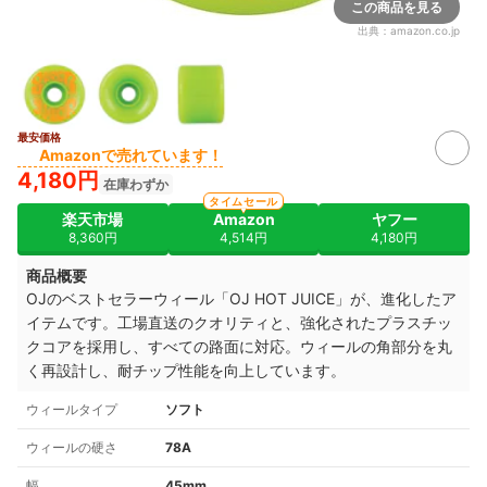
この商品を見る
出典：
amazon.co.jp
最安価格
Amazonで売れています！
4,180円
在庫わずか
タイムセール
楽天市場
Amazon
ヤフー
8,360円
4,514円
4,180円
商品概要
OJのベストセラーウィール「OJ HOT JUICE」が、進化したア
イテムです。工場直送のクオリティと、強化されたプラスチッ
クコアを採用し、すべての路面に対応。ウィールの角部分を丸
く再設計し、耐チップ性能を向上しています。
ウィールタイプ
ソフト
ウィールの硬さ
78A
幅
45mm