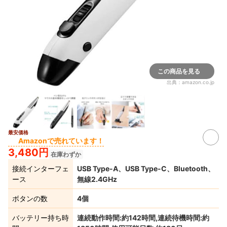
この商品を見る
出典：
amazon.co.jp
最安価格
Amazonで売れています！
3,480円
在庫わずか
接続インターフェ
USB Type-A、USB Type-C、Bluetooth、
ース
無線2.4GHz
ボタンの数
4個
バッテリー持ち時
連続動作時間:約142時間,連続待機時間:約