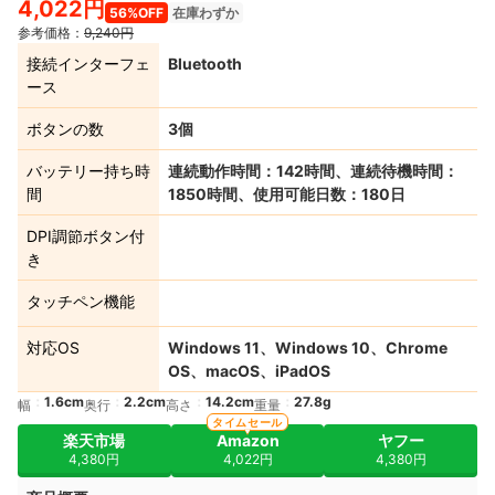
4,022円
56%OFF
在庫わずか
参考価格：
9,240円
接続インターフェ
Bluetooth
ース
ボタンの数
3個
バッテリー持ち時
連続動作時間：142時間、連続待機時間：
間
1850時間、使用可能日数：180日
DPI調節ボタン付
き
タッチペン機能
対応OS
Windows 11、Windows 10、Chrome
OS、macOS、iPadOS
1.6cm
2.2cm
14.2cm
27.8g
幅
奥行
高さ
重量
タイムセール
楽天市場
Amazon
ヤフー
4,380円
4,022円
4,380円