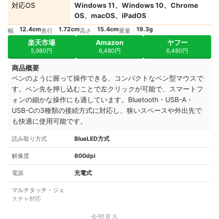
対応OS
Windows 11、Windows 10、Chrome
OS、macOS、iPadOS
12.4cm
1.72cm
15.4cm
19.3g
幅
奥行
高さ
重量
楽天市場
Amazon
ヤフー
5,980円
6,480円
6,480円
商品概要
ペンのように握って操作できる、コンパクトなペン型マウスで
す。ペン先を押し込むことで左クリックが可能で、スマートフ
ォンの細かな操作にも適しています。Bluetooth・USB-A・
USB-Cの3種類の接続方式に対応し、狭いスペースや外出先で
も快適に使用可能です。
読み取り方式
BlueLED方式
解像度
800dpi
電源
充電式
マルチタッチ・ジェ
スチャ対応
全部見る