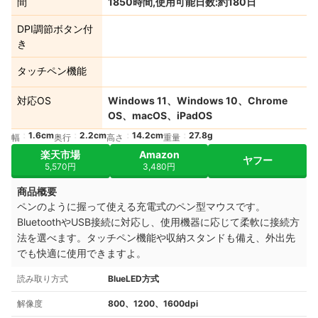
間
1850時間,使用可能日数:約180日
DPI調節ボタン付
き
タッチペン機能
対応OS
Windows 11、Windows 10、Chrome
OS、macOS、iPadOS
1.6cm
2.2cm
14.2cm
27.8g
幅
奥行
高さ
重量
楽天市場
Amazon
ヤフー
5,570円
3,480円
商品概要
ペンのように握って使える充電式のペン型マウスです。
BluetoothやUSB接続に対応し、使用機器に応じて柔軟に接続方
法を選べます。タッチペン機能や収納スタンドも備え、外出先
でも快適に使用できますよ。
読み取り方式
BlueLED方式
解像度
800、1200、1600dpi