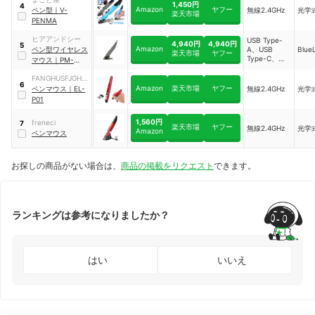
1,450円
4
Amazon
ヤフー
ペン型
｜
V-
無線2.4GHz
光学
楽天市場
PENMA
ヒアアンドシー
USB Type-
4,940円
4,940円
5
Amazon
ペン型ワイヤレス
A、USB
Blu
楽天市場
ヤフー
Type-C、
マウス
｜
PM-
Bluetooth、
WBT-GR
無線2.4GHz
FANGHUSFJGHS
6
Amazon
楽天市場
ヤフー
D
ペンマウス
｜
EL-
無線2.4GHz
光学
P01
1,560円
freneci
7
楽天市場
ヤフー
無線2.4GHz
光学
Amazon
ペンマウス
お探しの商品がない場合は、
商品の掲載をリクエスト
できます。
ランキングは参考になりましたか？
はい
いいえ