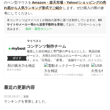
のペン型マウスを
Amazon・楽天市場・Yahoo!ショッピングの売
れ筋から人気ランキング形式でご紹介
します。ぜひ購入の際の参
考にしてください。
本コンテンツはマイベストが独自の基準に基づき制作していますが、
EC
サイトやメーカー等から送客手数料を受領
しており、プロモーションを
含みます。
制作・運営ポリシー
マイベスト
コンテンツ制作チーム
徹底した自社検証と専門家の声をもとにした、商品比較
サービス。 月間3,000万以上のユーザーに向けて「コス
ガイド
メ」から「日用品」「家電」「金融サービス」まで、ベ
…続きを読む
ストな商品を選んでもらうために、毎日コンテンツを制
作中。
剤の吸水力を検証
コンテンツ制作チームのプロフィール
電動ネッククーラーの冷却力を検証
USBタイプCケー
最近の更新内容
2026.08.01
更新
ランキングを更新しました。