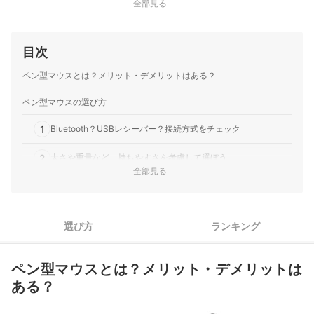
全部見る
目次
ペン型マウスとは？メリット・デメリットはある？
ペン型マウスの選び方
1
Bluetooth？USBレシーバー？接続方式をチェック
2
太さや重量など、持ちやすさを考慮して選ぼう
全部見る
3
ボタンの数と配置を確認しよう
バッテリー性能をチェック！外出先に持っていくなら、持続時
4
選び方
ランキング
間に注目
5
タッチペンやカウント数切り替えなど、便利機能も確認しよう
ペン型マウスとは？メリット・デメリットは
ペン型マウス全7商品おすすめ人気ランキング
ある？
使い慣れた形状のマウスを携帯したい人はチェック！