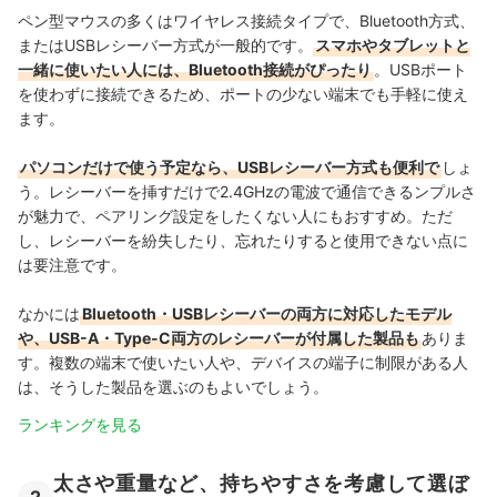
ペン型マウスの多くはワイヤレス接続タイプで、Bluetooth方式、
またはUSBレシーバー方式が一般的です。
スマホやタブレットと
一緒に使いたい人には、Bluetooth接続がぴったり
。USBポート
を使わずに接続できるため、ポートの少ない端末でも手軽に使え
ます。
パソコンだけで使う予定なら、USBレシーバー方式も便利で
しょ
う。レシーバーを挿すだけで2.4GHzの電波で通信できるンプルさ
が魅力で、ペアリング設定をしたくない人にもおすすめ。ただ
し、レシーバーを紛失したり、忘れたりすると使用できない点に
は要注意です。
なかには
Bluetooth・USBレシーバーの両方に対応したモデル
や、USB-A・Type-C両方のレシーバーが付属した製品も
ありま
す。複数の端末で使いたい人や、デバイスの端子に制限がある人
は、そうした製品を選ぶのもよいでしょう。
ランキングを見る
太さや重量など、持ちやすさを考慮して選ぼ