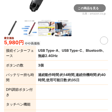
この商品を見る
出典：
amazon.co.jp
最安価格
5,980円
やや高価格
接続インターフェ
USB Type-A、USB Type-C、Bluetooth、
ース
無線2.4GHz
ボタンの数
3個
バッテリー持ち時
連続動作時間:約14時間,連続待機時間:約40
間
時間,使用可能日数:約35日
DPI調節ボタン付
き
タッチペン機能