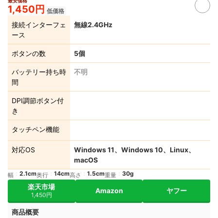
最安価格
1,450円
低価格
接続インターフェ
無線2.4GHz
ース
ボタンの数
5個
バッテリー持ち時
不明
間
DPI調節ボタン付
き
タッチペン機能
対応OS
Windows 11、Windows 10、Linux、
macOS
2.1cm
14cm
1.5cm
30g
幅
奥行
高さ
重量
楽天市場
Amazon
ヤフー
1,450円
商品概要