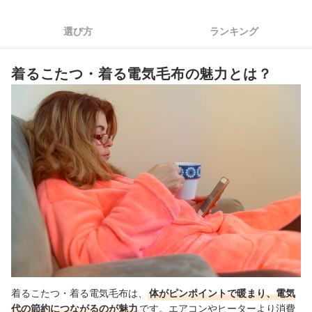
3
使うシーンに合わせて、給電方法を確認しよう
選び方
ランキング
肌触り？お手入れのしやすさ？重視するポイントに合わせて素
4
材を選んで
着るこたつ・着る電気毛布の魅力とは？
5
使い勝手を左右するプラスαの機能にも注目しよう
6
洗濯機で丸洗いできるものなら、衛生的に使える
着るこたつ・着る電気毛布全27商品おすすめ人気ランキング
着るこたつ・着る電気毛布の使用上の注意点は？
着るこたつ・着る電気毛布のお手入れ方法は？
足元を暖めるならルームシューズ・ルームソックスもおすすめ
着るこたつ・着る電気毛布の売れ筋ランキングもチェック！
着るこたつ・着る電気毛布は、
体がピンポイントで暖まり、電気
代の節約につながるのが魅力
です。エアコンやヒーターより消費