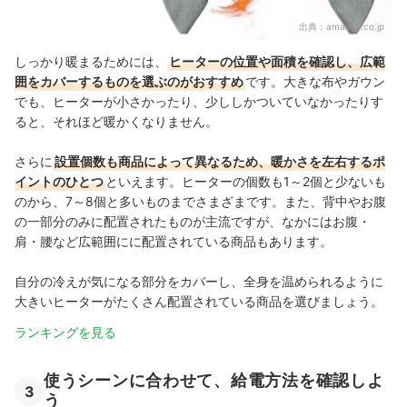
出典：
amazon.co.jp
しっかり暖まるためには、
ヒーターの位置や面積を確認し、広範
囲をカバーするものを選ぶのがおすすめ
です。大きな布やガウン
でも、ヒーターが小さかったり、少ししかついていなかったりす
ると、それほど暖かくなりません。
さらに
設置個数も商品によって異なるため、暖かさを左右するポ
イントのひとつ
といえます。ヒーターの個数も1～2個と少ないも
のから、7～8個と多いものまでさまざまです。また、背中やお腹
の一部分のみに配置されたものが主流ですが、なかにはお腹・
肩・腰など広範囲にに配置されている商品もあります。
自分の冷えが気になる部分をカバーし、全身を温められるように
大きいヒーターがたくさん配置されている商品を選びましょう。
ランキングを見る
使うシーンに合わせて、給電方法を確認しよ
3
う