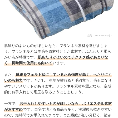
出典：
amazon.co.jp
肌触りのよいものがほしいなら、フランネル素材を選びましょ
う。フランネルとは羊毛を原材料とした素材で、ふんわりと柔ら
かい点が特徴です。
肌あたりがよいのでチクチク感があまりな
く、長時間の使用にも向いて
います。
また、
繊維をフェルト状にしているため強度が高く、へたりにく
いのも魅力
です。ただし、生地が擦れると毛羽立ち、毛玉になり
やすいデメリットがあります。フランネル素材を選ぶなら、定期
的にお手入れして毛玉を取るようにしましょう。
一方で、
お手入れしやすいものがほしいなら、ポリエステル素材
がおすすめ
です。自宅で洗える商品も多く、洗濯後も乾きやすい
ので、短時間でお手入れできます。また繊維が細い分軽く、縮み