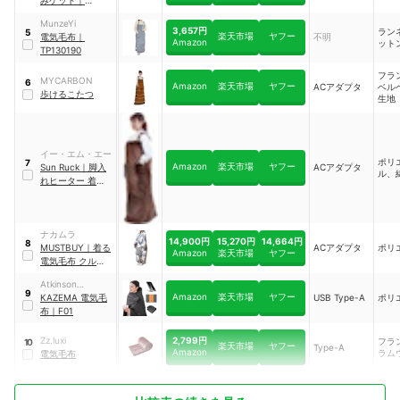
みケット
｜
YTAPP-751US
MunzeYi
3,657円
ラン
5
楽天市場
ヤフー
電気毛布
｜
不明
Amazon
ット
TP130190
フラ
MYCARBON
6
Amazon
楽天市場
ヤフー
ACアダプタ
ベル
歩けるこたつ
生地
イー・エム・エー
ポリ
7
Amazon
楽天市場
ヤフー
Sun Ruck
｜
脚入
ACアダプタ
ル、
れヒーター 着るだ
んぼくん
｜
SR-
TP116
ナカムラ
14,900円
15,270円
14,664円
8
MUSTBUY
｜
着る
ACアダプタ
ポリ
Amazon
楽天市場
ヤフー
電気毛布 クルン
｜
33300028gr
Atkinson
9
Amazon
楽天市場
ヤフー
Engineering
KAZEMA 電気毛
USB Type-A
ポリ
布
｜
F01
2,799円
Zz.luxi
フラ
10
楽天市場
ヤフー
Type-A
Amazon
ラム
電気毛布