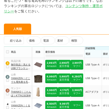
着るこたつ・着る電気毛布のランキングは以下の通りです。なお
ランキングの算出ロジックについては、
コンテンツ制作・運営ポ
リシー
をご覧ください。
人気順
絞り込み
価格
電源
素材
種類
詳細情報
商品
画像
最安価格
電源
素材
良品計画
2,993円
2,990円
2,991円
1
無印良品
｜
洗える
USB Type-A
ポリ
Amazon
楽天市場
ヤフー
USBブランケット
｜
MJ-UBL11DBE
山善
6,980円
5,980円
6,280円
2
YAMAZEN
｜
どこ
USB Type-C
ポリ
Amazon
楽天市場
ヤフー
でも電気着る毛布
｜
YKPD-15
サンコー
3,980円
4,170円
3,980円
3
THANKO
｜
こたん
ACアダプタ
ポリ
Amazon
楽天市場
ヤフー
ぽ
｜
KTTK23CBW
山善
8,500円
9,961円
4
ヤフー
YAMAZEN
｜
くる
USB Type-A
ポリ
Amazon
楽天市場