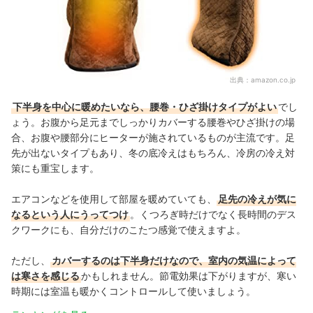
出典：
amazon.co.jp
下半身を中心に暖めたいなら、腰巻・ひざ掛けタイプがよい
でし
ょう。お腹から足元までしっかりカバーする腰巻やひざ掛けの場
合、お腹や腰部分にヒーターが施されているものが主流です。足
先が出ないタイプもあり、冬の底冷えはもちろん、冷房の冷え対
策にも重宝します。
エアコンなどを使用して部屋を暖めていても、
足先の冷えが気に
なるという人にうってつけ
。くつろぎ時だけでなく長時間のデス
クワークにも、自分だけのこたつ感覚で使えますよ。
ただし、
カバーするのは下半身だけなので、室内の気温によって
は寒さを感じる
かもしれません。節電効果は下がりますが、寒い
時期には室温も暖かくコントロールして使いましょう。