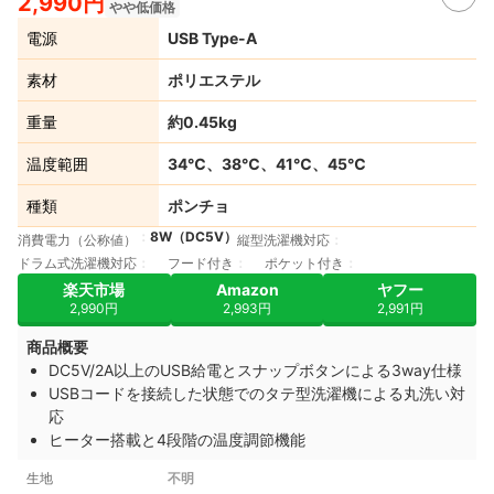
2,990円
やや低価格
電源
USB Type-A
素材
ポリエステル
重量
約0.45kg
温度範囲
34℃、38℃、41℃、45℃
種類
ポンチョ
8W（DC5V）
消費電力（公称値）
縦型洗濯機対応
ドラム式洗濯機対応
フード付き
ポケット付き
楽天市場
Amazon
ヤフー
2,990円
2,993円
2,991円
商品概要
DC5V/2A以上のUSB給電とスナップボタンによる3way仕様
USBコードを接続した状態でのタテ型洗濯機による丸洗い対
応
ヒーター搭載と4段階の温度調節機能
生地
不明