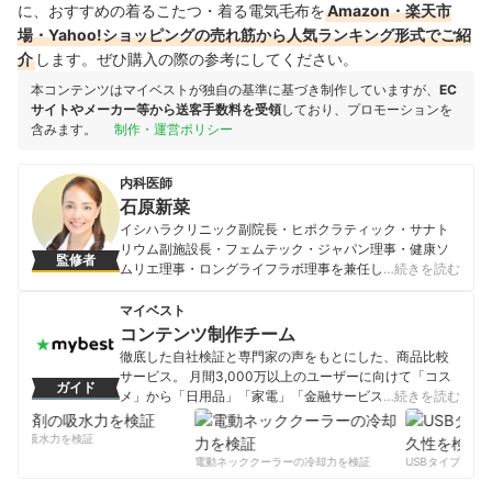
に、おすすめの着るこたつ・着る電気毛布を
Amazon・楽天市
場・Yahoo!ショッピングの売れ筋から人気ランキング形式でご紹
介
します。ぜひ購入の際の参考にしてください。
本コンテンツはマイベストが独自の基準に基づき制作していますが、
EC
サイトやメーカー等から送客手数料を受領
しており、プロモーションを
含みます。
制作・運営ポリシー
内科医師
石原新菜
イシハラクリニック副院長・ヒポクラティック・サナト
リウム副施設長・フェムテック・ジャパン理事・健康ソ
監修者
ムリエ理事・ロングライフラボ理事を兼任して勤めてい
…続きを読む
る。現在は父の経営するクリニックで漢方薬処方を中心
とする診療を行うかたわら、テレビ・ラジオへの出演
マイベスト
や、執筆・講演活動なども積極的に行い、「腹巻」や
コンテンツ制作チーム
「生姜」などによる美容と健康増進の効果を広めること
徹底した自社検証と専門家の声をもとにした、商品比較
に尽力している。二児の母、女性としての視点からアド
サービス。 月間3,000万以上のユーザーに向けて「コス
ガイド
バイスにも定評がある。 著書に13万部を超えるセラーと
メ」から「日用品」「家電」「金融サービス」まで、ベ
…続きを読む
なった『お医者さんがすすめる 不調を治す10倍ショウガ
ストな商品を選んでもらうために、毎日コンテンツを制
の作り方』（アスコム）他、約70冊を著書。テレビ東京
作中。
剤の吸水力を検証
「主治医が見つかる診療所」レギュラー出演中。
コンテンツ制作チームのプロフィール
電動ネッククーラーの冷却力を検証
USBタイプCケー
石原新菜のプロフィール