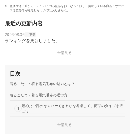
監修者は「選び方」についてのみ監修をおこなっており、掲載している商品・サービ
スは監修者が選定したものではありません。
最近の更新内容
2026.08.06
更新
ランキングを更新しました。
全部見る
目次
着るこたつ・着る電気毛布の魅力とは？
着るこたつ・着る電気毛布の選び方
暖めたい部分をカバーできるかを考慮して、商品のタイプを選
1
ぼう
ヒーターの位置と面積をチェック。広範囲をカバーするものが
2
全部見る
ベター