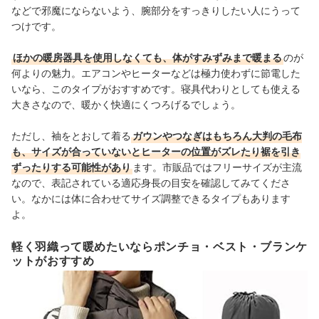
などで邪魔にならないよう、腕部分をすっきりしたい人にうって
つけです。
ほかの暖房器具を使用しなくても、体がすみずみまで暖まる
のが
何よりの魅力。エアコンやヒーターなどは極力使わずに節電した
いなら、このタイプがおすすめです。寝具代わりとしても使える
大きさなので、暖かく快適にくつろげるでしょう。
ただし、袖をとおして着る
ガウンやつなぎはもちろん大判の毛布
も、サイズが合っていないとヒーターの位置がズレたり裾を引き
ずったりする可能性があり
ます。市販品ではフリーサイズが主流
なので、表記されている適応身長の目安を確認してみてくださ
い。なかには体に合わせてサイズ調整できるタイプもあります
よ。
軽く羽織って暖めたいならポンチョ・ベスト・ブランケ
ットがおすすめ