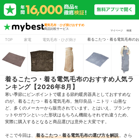
電気毛布・ひざ掛けおすすめ
商品比較サービス
マイページ
検索
着るこたつ・着る電気毛布のお
TOP
家電
電気毛布・ひざ掛け
着るこたつ・着る電気毛布のおすすめ人気ラ
ンキング【2026年8月】
寒い季節にピンポイントで暖まる節約暖房器具としておすすめな
のが、着るこたつ・着る電気毛布。無印良品・ニトリ・山善な
ど、多くのメーカーから販売されています。とはいえ、ブランケ
ットやガウンといった形状はもちろん機能もそれぞれ違うため、
実際に購入するとなると商品選びは意外と大変です。
そこで今回は、
着るこたつ・着る電気毛布の選び方を解説
。さら