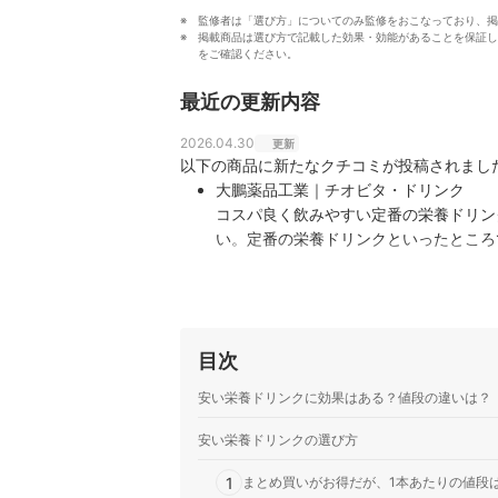
監修者は「選び方」についてのみ監修をおこなっており、掲
掲載商品は選び方で記載した効果・効能があることを保証し
をご確認ください。
最近の更新内容
2026.04.30
更新
以下の商品に新たなクチコミが投稿されまし
大鵬薬品工業｜チオビタ・ドリンク
コスパ良く飲みやすい定番の栄養ドリン
い。定番の栄養ドリンクといったところ
目次
安い栄養ドリンクに効果はある？値段の違いは？
安い栄養ドリンクの選び方
1
まとめ買いがお得だが、1本あたりの値段