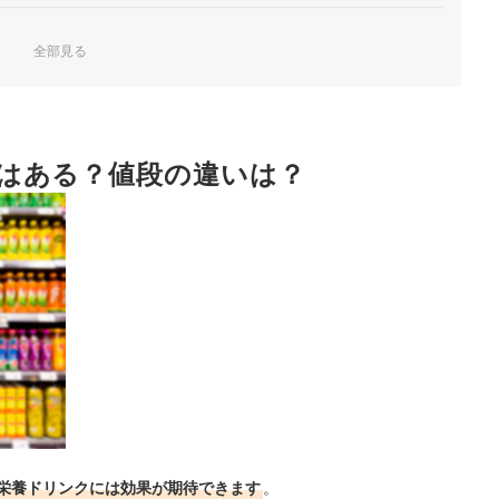
全部見る
すめ
はある？値段の違いは？
グ
！
栄養ドリンクには効果が期待できます
。