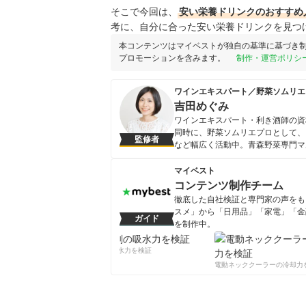
そこで今回は、
安い栄養ドリンク
のおすすめ
考に、自分に合った安い栄養ドリンクを見つ
本コンテンツはマイベストが独自の基準に基づき
プロモーションを含みます。
制作・運営ポリシ
ワインエキスパート／野菜ソムリエ
吉田めぐみ
ワインエキスパート・利き酒師の資
同時に、野菜ソムリエプロとして、
監修者
など幅広く活動中。青森野菜専門マ
している。 他にも、調味料ソムリ
コーチ、IFAオリーブスペシャリス
マイベスト
9000人を越える。
コンテンツ制作チーム
吉田めぐみのプロフィール
徹底した自社検証と専門家の声をもと
スメ」から「日用品」「家電」「金
ガイド
を制作中。
コンテンツ制作チームのプロフ
柔軟剤の吸水力を検証
電動ネッククーラーの冷却力を