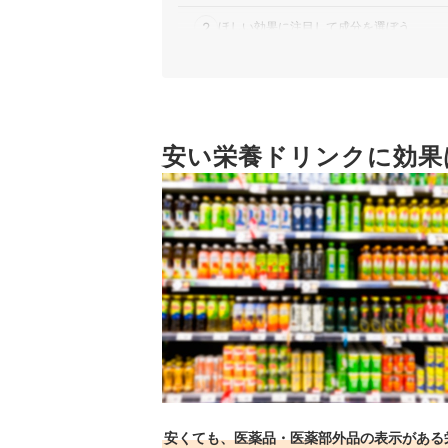
2
ほしい効果に注目して成分を選ぼう
3
味調整には白糖が使われている商品がおす
4
安くて人気のブランドをチェック
安い栄養ドリンクに効果
安い栄養ドリンク全7商品おすすめ人気ランキン
医薬品の栄養ドリンクはいつ飲む？
もうひと頑張りしたいときはこちらもおすすめ
安い栄養ドリンクの売れ筋ランキングもチェック
安くても、医薬品・医薬部外品の表示がある