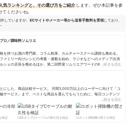
人気ランキングと、その選び方をご紹介
します。ぜひ本記事を参
けてくださいね。
制作していますが、
ECサイトやメーカー等から送客手数料を受領
しており、
ー
プロ／調味料ソムリエ
格を持つお酒の専門家。コラム執筆、カルチャースクール講師も務める。
ファミリー向けレシピの考案・連載を始め、ラジオなどへのメディア出演
ルシェの店長を務めるほか、第二回野菜ソムリエアワードの特別賞も受賞
…続きを読む
エ、ベジフルビューティーアドバイザー、ジュニア食育マイスター、フード
ト、江戸東京野菜コンシェルジュの資格も保有し、Twitterのフォロワーは
にした、商品比較サービス。 月間3,000万以上のユーザーに向けて「コ
融サービス」まで、ベストな商品を選んでもらうために、毎日コンテンツ
…続きを読む
ィール
検証
USBタイプCケーブルの耐久性を検証
ロボット掃除機の賢さを検証
サ