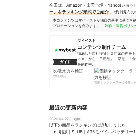
今回は、Amazon・楽天市場・Yahoo!シ
ー」をランキング形式でご紹介
。ぜひ購入の
本コンテンツはマイベストが独自の基準に基づき
プロモーションを含みます。
制作・運営ポリシ
マイベスト
コンテンツ制作チーム
徹底した自社検証と専門家の声をもと
スメ」から「日用品」「家電」「金
ガイド
を制作中。
コンテンツ制作チームのプロフ
柔軟剤の吸水力を検証
電動ネッククーラーの冷却力を
最近の更新内容
2026.04.27
追加
以下の商品をランキングに追加しました。
明誠｜SLUB｜A35モバイルバッテリー10