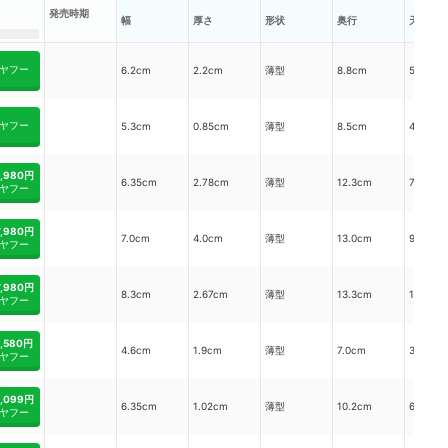
発売時期
幅
厚さ
形状
奥行
天面部
ヤフー
6.2cm
2.2cm
薄型
8.8cm
54.56c
ヤフー
5.3cm
0.85cm
薄型
8.5cm
45.05c
2,980円
6.35cm
2.78cm
薄型
12.3cm
78.105
ヤフー
7,980円
7.0cm
4.0cm
薄型
13.0cm
91.0cm
ヤフー
7,980円
8.3cm
2.67cm
薄型
13.3cm
110.39
ヤフー
1,580円
4.6cm
1.9cm
薄型
7.0cm
32.2cm
ヤフー
2,099円
6.35cm
1.02cm
薄型
10.2cm
64.77c
ヤフー