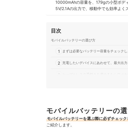
10000mAhの容量を、179gの小
5V/2.1Aの出力で、移動中でも効率
い仕様です。
明誠｜SLUB｜モバイルバッテリー
片手に収まるミニサイズとわずか8.5
目次
プルで洗練されたデザインに加え、飛行
バイスに合わせて電圧を自動で判別し、
モバイルバッテリーの選び方
明誠｜SLUB｜モバイルバッテリー｜CW
1
まずは必要なバッテリー容量をチェックし
強力なマグネットでスマホをしっかり固
スとType‑C出力の併用により2台同
2
充電したいデバイスにあわせて、最大出力
いコンパクトサイズと軽さが携帯性を高
3
ケーブルレスの手軽さを求めるならワイヤ
4
その他便利な機能をチェック。用途に合わ
SLuBのモバイルバッテリー全16商品おすすめ人
モバイルバッテリーの選
あわせて読みたい関連コンテンツはこちら
モバイルバッテリーを選ぶ際に必ずチェック
SLuBのモバイルバッテリーの売れ筋ランキング
ご紹介します。