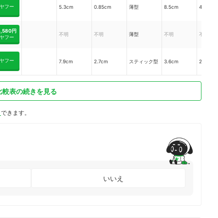
ヤフー
5.3cm
0.85cm
薄型
8.5cm
45.05c
4,580円
不明
不明
薄型
不明
不明
ヤフー
ヤフー
7.9cm
2.7cm
スティック型
3.6cm
28.44c
比較表の続きを見る
ト
できます。
いいえ