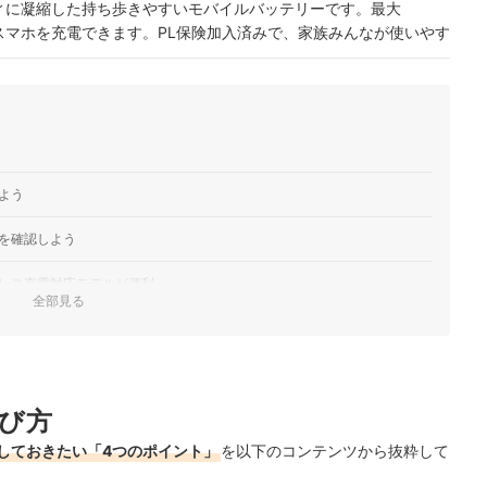
型ボディに凝縮した持ち歩きやすいモバイルバッテリーです。最大
よくスマホを充電できます。PL保険加入済みで、家族みんなが使いやす
mmの薄さで、財布にも入れやすく携帯性に優れたモデルです。シン
機内への持ち込みにも対応し、扱いやすい仕様。内蔵チップがデ
効率よく電力を供給し…
12
よう
定し、操作中でもズレにくい安定感を発揮します。15Wワイヤレ
時充電が可能で、幅広いシーンに対応する構成です。手に収まりやす
を確認しよう
め、移動中の使い…
レス充電対応モデルが便利
全部見る
せて選ぼう
気ランキング
び方
しておきたい「4つのポイント」
を以下のコンテンツから抜粋して
もチェック！