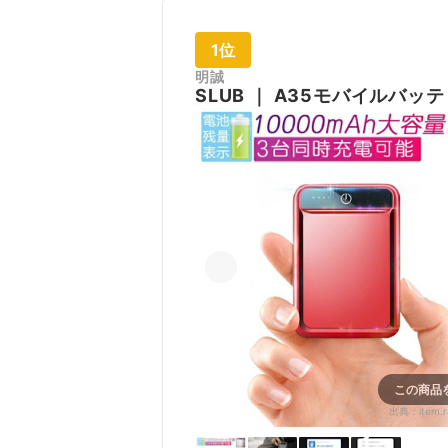
1位
明誠
SLUB
｜
A35モバイルバッテリ
この商品
出典：
item.r