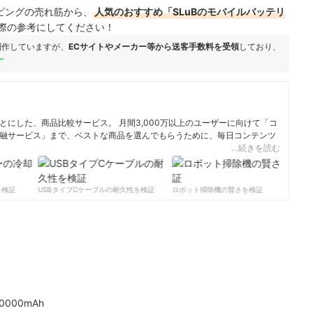
ョッピングの売れ筋から、
人気のおすすめ「SLuBのモバイルバッテリ
際の参考にしてください！
制作していますが、
ECサイトやメーカー等から送客手数料を受領
しており、
ー
にした、商品比較サービス。 月間3,000万以上のユーザーに向けて「コ
融サービス」まで、ベストな商品を選んでもらうために、毎日コンテンツ
…続きを読む
ィール
検証
USBタイプCケーブルの耐久性を検証
ロボット掃除機の賢さを検証
サ
000mAh