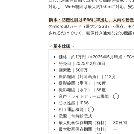
対応し、Wi-Fi範囲は最大約150mに対応
防水・防塵性能はIP66に準拠し、大雨や粉
のmicroSDカード（最大512GB）へ保存。
されるだけでなく、画像付き通知などの機能
＜
基本仕様
＞
価格｜約1万円（※2025年5月時点・E
発売日｜2025年2月28日
画素数｜500万
撮影範囲（対角画角）｜112度
撮影範囲（垂直）｜46度
撮影範囲（水平）｜85度
音声・ライトアラーム機能｜◯
防水性能｜IP66
相互通話機能｜◯
電源｜常時給電式
最大動画保存期間（有料）｜30日間
最大動画保存期間（無料）｜ー