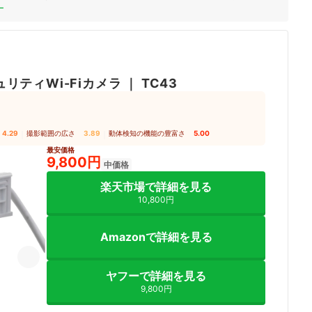
ー
リティWi-Fiカメラ
｜
TC43
4.29
｜
撮影範囲の広さ
3.89
｜
動体検知の機能の豊富さ
5.00
最安価格
9,800円
中価格
楽天市場で詳細を見る
10,800円
Amazonで詳細を見る
ヤフーで詳細を見る
9,800円