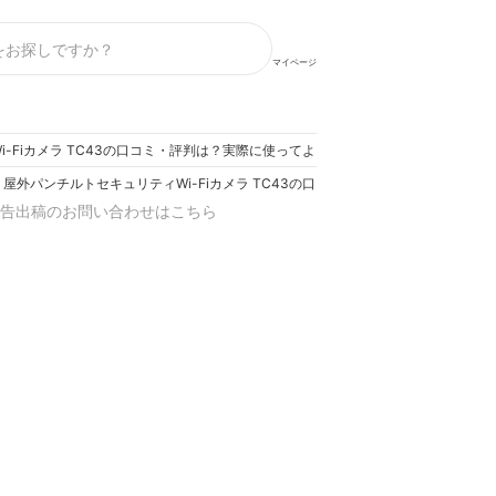
マイページ
ィWi-Fiカメラ TC43の口コミ・評判は？実際に使ってよい点・気になる点を徹底レビ
ink 屋外パンチルトセキュリティWi-Fiカメラ TC43の口コミ・評判は？実際に使
告出稿のお問い合わせはこちら