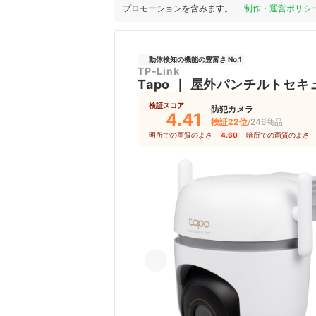
プロモーションを含みます。
制作・運営ポリシ
動体検知の機能の豊富さ No.1
TP-Link
Tapo
｜
屋外パンチルトセキュ
検証スコア
防犯カメラ
4.41
検証22位
/246商品
明所での画質のよさ
4.60
｜
暗所での画質のよさ