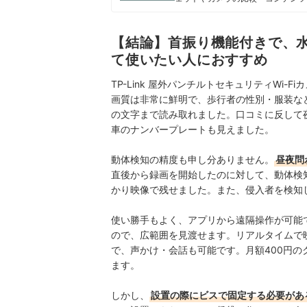
携わる。「専門性をもとにした調査
を心がけて、コンテンツ制作を行っ
八幡康平のプロフィール
【結論】首振り機能付きで、水
て使いたい人におすすめ
TP-Link 屋外パンチルトセキュリティWi-Fiカ
画質は非常に鮮明で、歩行者の性別・服装な
の文字まで読み取れました。口コミに反して
車のナンバープレートも見えました。
動体検知の精度も申し分ありません。
昼夜問
直後から録画を開始したのに対して、動体検
かり映像で残せました。また、侵入者を検知
使い勝手もよく、アプリから遠隔操作が可能
ので、広範囲を見渡せます。リアルタイムで
で、声かけ・会話も可能です。月額400円の
ます。
しかし、
設置の際にビスで固定する必要があ