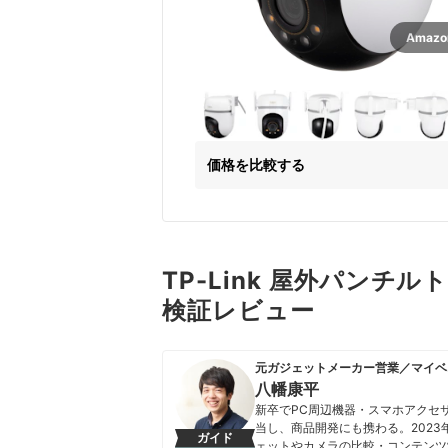
Amaz
価格を比較する
TP-Link 屋外パンチル
検証レビュー
元ガジェットメーカー営業／マイベ
八幡康平
新卒でPC周辺機器・スマホアクセ
当し、商品開発にも携わる。202
ガイド
ェットやカメラの比較・コンテンツ