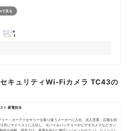
onで見る
5+
トセキュリティWi-Fiカメラ TC43の
スト 家電担当
サリー・カーアクセサリーを取り扱うメーカーに入社。法人営業・広報を担
3年2月にマイベストに入社し、モバイルバッテリーやビデオカメラなどガジ
制作を経験。現在では、家電を中心に幅広いジャンルのコンテンツ制作に
…続きを読む