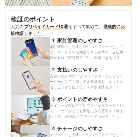
検証のポイント
人気の
プリペイドカード10選
をすべて集めて、
徹底的に比
較検証
しました
家計管理のしやすさ
1
家計管理のしやすいプリペイドカードとして
ユーザーがとても満足できる基準を「支払履
歴が見れて家計簿アプリに連携できるプリペ
イドカード」とし、以下の方法で各商品の検
証を行いました。2026年7月7日時点の情報を
支払いのしやすさ
2
もとに検証をおこなっています。
支払いのしやすいプリペイドカードとしてユ
ーザーがとても満足できる基準を「ネットシ
ョッピングで使えて、スマホ決済もタッチ決
済も対応しているプリペイドカード」とし、
以下の方法で各商品の検証を行いました。
ポイントの貯めやすさ
3
2026年7月7日時点の情報をもとに検証をおこ
ポイントが貯めやすいプリペイドカードとし
なっています。
てユーザーがとても満足できる基準を「ポイ
ント還元率が高いプリペイドカード」とし、
以下の方法で各商品の検証を行いました。
2026年7月7日時点の情報をもとに検証をおこ
チャージのしやすさ
4
なっています。
チャージのしやすいプリペイドカードとして