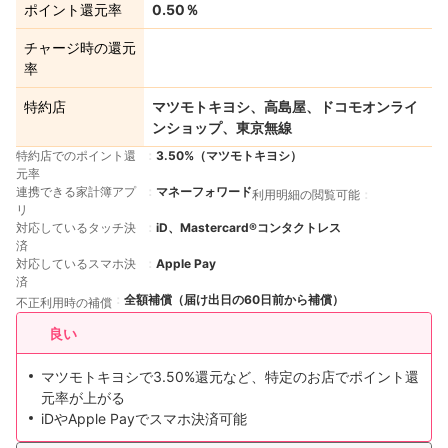
ポイント還元率
0.50％
チャージ時の還元
率
特約店
マツモトキヨシ、高島屋、ドコモオンライ
ンショップ、東京無線
特約店でのポイント還
3.50%（マツモトキヨシ）
元率
連携できる家計簿アプ
マネーフォワード
利用明細の閲覧可能
リ
対応しているタッチ決
iD、Mastercard®︎コンタクトレス
済
対応しているスマホ決
Apple Pay
済
全額補償（届け出日の60日前から補償）
不正利用時の補償
良い
マツモトキヨシで3.50%還元など、特定のお店でポイント還
元率が上がる
iDやApple Payでスマホ決済可能