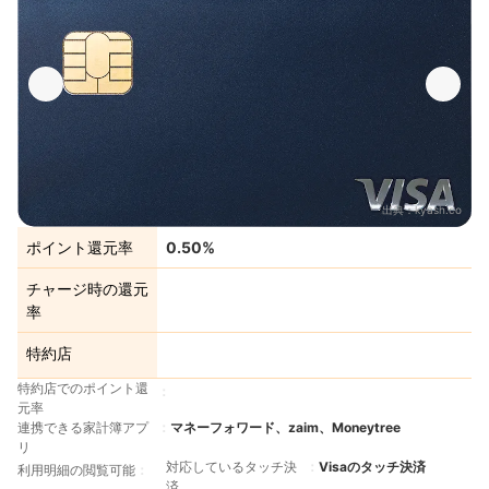
出典：
kyash.co
ポイント還元率
0.50%
チャージ時の還元
率
特約店
特約店でのポイント還
元率
連携できる家計簿アプ
マネーフォワード、zaim、Moneytree
リ
対応しているタッチ決
Visaのタッチ決済
利用明細の閲覧可能
済