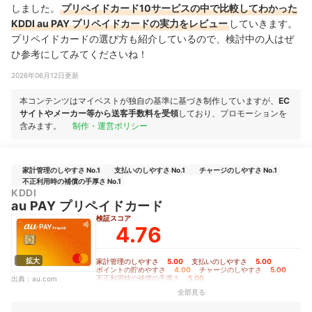
しました。
プリペイドカード10サービスの中で比較してわかった
KDDI au PAY プリペイドカードの実力をレビュー
していきます。
プリペイドカードの選び方も紹介しているので、検討中の人はぜ
ひ参考にしてみてくださいね！
2026年06月12日更新
本コンテンツはマイベストが独自の基準に基づき制作していますが、
EC
サイトやメーカー等から送客手数料を受領
しており、プロモーションを
含みます。
制作・運営ポリシー
家計管理のしやすさ No.1
支払いのしやすさ No.1
チャージのしやすさ No.1
不正利用時の補償の手厚さ No.1
KDDI
au PAY プリペイドカード
検証スコア
4.76
拡大
家計管理のしやすさ
5.00
｜
支払いのしやすさ
5.00
｜
ポイントの貯めやすさ
4.00
｜
チャージのしやすさ
5.00
｜
不正利用時の補償の手厚さ
5.00
出典：
au.com
全部見る