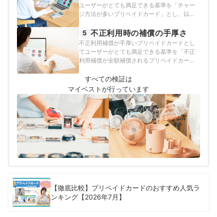
ユーザーがとても満足できる基準を「チャー
ジ方法が多いプリペイドカード」とし、以下
の方法で各商品の検証を行いました。2026年
7月7日時点の情報をもとに検証をおこなって
不正利用時の補償の手厚さ
5
います。
不正利用補償が手厚いプリペイドカードとし
てユーザーがとても満足できる基準を「不正
利用補償が全額補償されるプリペイドカー
ド」とし、以下の方法で各商品の検証を行い
ました。2026年7月7日時点の情報をもとに検
すべての検証は
証をおこなっています。
マイベストが行っています
【徹底比較】プリペイドカードのおすすめ人気ラ
ンキング【2026年7月】