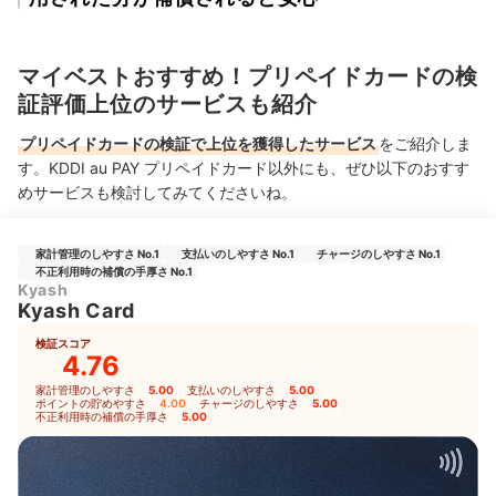
マイベストおすすめ！プリペイドカードの検
証評価上位のサービスも紹介
プリペイドカードの検証で上位を獲得したサービス
をご紹介しま
す。KDDI au PAY プリペイドカード以外にも、ぜひ以下のおすす
めサービスも検討してみてくださいね。
家計管理のしやすさ No.1
支払いのしやすさ No.1
チャージのしやすさ No.1
不正利用時の補償の手厚さ No.1
Kyash
Kyash Card
検証スコア
4.76
家計管理のしやすさ
5.00
｜
支払いのしやすさ
5.00
｜
ポイントの貯めやすさ
4.00
｜
チャージのしやすさ
5.00
｜
不正利用時の補償の手厚さ
5.00