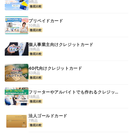
9商品
徹底比較
プリペイドカード
10商品
徹底比較
個人事業主向けクレジットカード
28商品
徹底比較
40代向けクレジットカード
63商品
徹底比較
フリーターやアルバイトでも作れるクレジット
カード
18商品
徹底比較
法人ゴールドカード
7商品
徹底比較