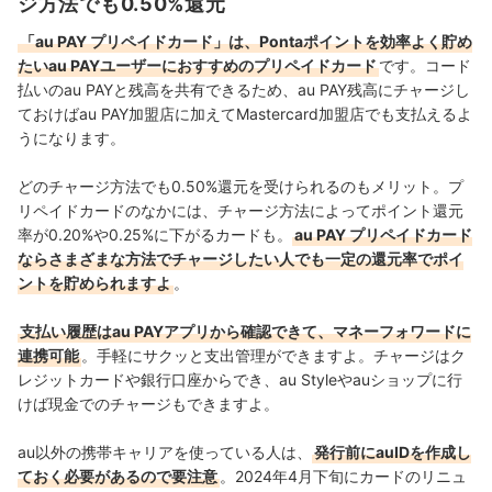
ジ方法でも0.50%還元
関する連載も担当している。
大島凱斗のプロフィール
「au PAY プリペイドカード」は、Pontaポイントを効率よく貯め
たいau PAYユーザーにおすすめのプリペイドカード
です。コード
払いのau PAYと残高を共有できるため、au PAY残高にチャージし
ておけばau PAY加盟店に加えてMastercard加盟店でも支払えるよ
うになります。
どのチャージ方法でも0.50%還元を受けられるのもメリット。プ
リペイドカードのなかには、チャージ方法によってポイント還元
率が0.20%や0.25%に下がるカードも。
au PAY プリペイドカード
ならさまざまな方法でチャージしたい人でも一定の還元率でポイ
ントを貯められますよ
。
支払い履歴はau PAYアプリから確認できて、マネーフォワードに
連携可能
。手軽にサクッと支出管理ができますよ。チャージはク
レジットカードや銀行口座からでき、au Styleやauショップに行
けば現金でのチャージもできますよ。
au以外の携帯キャリアを使っている人は、
発行前にauIDを作成し
ておく必要があるので要注意
。2024年4月下旬にカードのリニュ