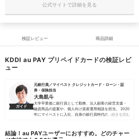
公式サイトで詳細を見る
検証レビュー
商品詳細
KDDI au PAY プリペイドカードの検証レビ
ュー
元銀行員／マイベスト クレジットカード・ローン・証
券・保険担当
大島凱斗
大学卒業後に銀行員として勤務、法人顧客の経営支援・
ガイド
融資商品の提案や、個人向け資産運用相談を担当。 2020
年にマイベストに入社、自身の銀行員時代の経験を活か
…続きを読む
し、カードローン・クレジットカード・生命保険・損害
保険・株式投資などの金融サービスやキャッシュレス決
済を専門に解説コンテンツの制作を統括する。 また、
結論！au PAYユーザーにおすすめ。どのチャー
Yahoo!ファイナンスで借入や投資への疑問や基礎知識に