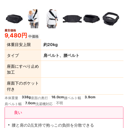
最安価格
9,480円
中価格
体重目安上限
約20kg
タイプ
肩ベルト、腰ベルト
座面にすべり止め
加工
座面下のポケット
付き
338g
16.0cm
3.9cm
本体重量
座面の奥行
腰ベルト幅
7.0cm
不明
肩ベルト幅
洗濯機対応
良い
腰と肩の2点支持で抱っこの負担を分散できる