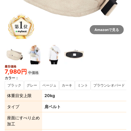
Amazonで見る
最安価格
7,980円
中価格
カラー
：
ブラック
グレー
ベージュ
カーキ
ミント
ブラウンレオパード
体重目安上限
20kg
タイプ
肩ベルト
座面にすべり止め
加工