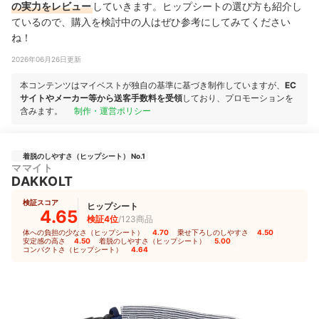
の実力をレビュー
していきます。ヒップシートの選び方も紹介し
ているので、購入を検討中の人はぜひ参考にしてみてください
ね！
2026年06月26日更新
本コンテンツはマイベストが独自の基準に基づき制作していますが、
EC
サイトやメーカー等から送客手数料を受領
しており、プロモーションを
含みます。
制作・運営ポリシー
着脱のしやすさ（ヒップシート） No.1
ママイト
DAKKOLT
検証スコア
ヒップシート
4.65
検証4位
/123商品
体への負担の少なさ（ヒップシート）
4.70
｜
乗せ下ろしのしやすさ
4.50
｜
安定感の高さ
4.50
｜
着脱のしやすさ（ヒップシート）
5.00
｜
コンパクトさ（ヒップシート）
4.64