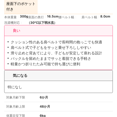
座面下のポケット
付き
300g
16.5cm
8.0cm
本体重量
座面の奥行
腰ベルト幅
肩ベルト幅
洗濯機対応
（30℃以下弱水流）
良い
クッション性のある肩ベルトで長時間の抱っこでも快適
肩ベルト式で子どもをサッと乗せ下ろししやすい
滑り止めと背あてにより、子どもが安定して座れる設計
バックルを留めたままでサッと着脱できる手軽さ
軽量かつ折りたたみ可能で持ち運びに便利
気になる
特になし
対象月齢下限
6か月
対象月齢上限
48か月
体重目安下限
6kg