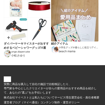
ダイパーケーキマイスターがおすす
紹介アイテム
めするベビーシャワーグッズ11選
小学生グッズや暮らしに役立つアイテ
ムを紹介
beach mama
ange.diapercake
小松さゆり
実際に商品を購入して自社の施設で比較検証したり、
専門家を中心としたクリエイターが自らの愛用品やおすすめ商品を紹介し
て、あなたの“選ぶ”をお手伝いします
株式会社マイベストとは
私たちについて
サービス理念
運営会社・責任者概要
運営者ブログ（マイベ通信）
コンテンツ制作・運営ポリシー