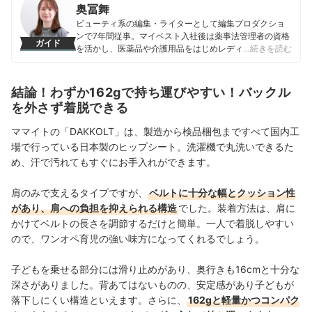
奥冨舞
ビューティ系の編集・ライターとして編集プロダクショ
ンで7年間従事。マイベスト入社後は薬事法管理者の資格
ガイド
を活かし、医薬品や介護用品をはじめレディースインナ
…続きを読む
ーや寝具にいたるまで、1000商品以上に及ぶヘルスケア
系の商材の検証に携わっている。
奥冨舞のプロフィール
結論！わずか162gで持ち運びやすい！バックル
を外さず着脱できる
ママイトの「DAKKOLT」は、製造から検品梱包まですべて国内工
場で行っている日本製のヒップシート。洗濯機で丸洗いできるた
め、汗で汚れてもすぐにお手入れができます。
肩のみで支えるタイプですが、
ベルトに十分な幅とクッション性
があり、肩への負担を抑えられる構造
でした。装着方法は、肩に
かけてベルトの長さを調節するだけと簡単。一人で着脱しやすい
ので、ワンオペ育児の強い味方になってくれるでしょう。
子どもを乗せる部分には滑り止めがあり、奥行きも16cmと十分な
深さがありました。背あてはないものの、安定感があり子どもが
落下しにくい構造といえます。さらに、
162gと軽量かつコンパク