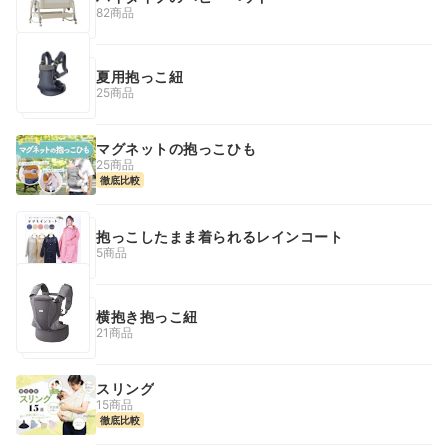
82商品
夏用抱っこ紐
25商品
マグネットの抱っこひも
25商品
徹底比較
抱っこしたまま着られるレインコート
5商品
横抱き抱っこ紐
21商品
スリング
15商品
徹底比較