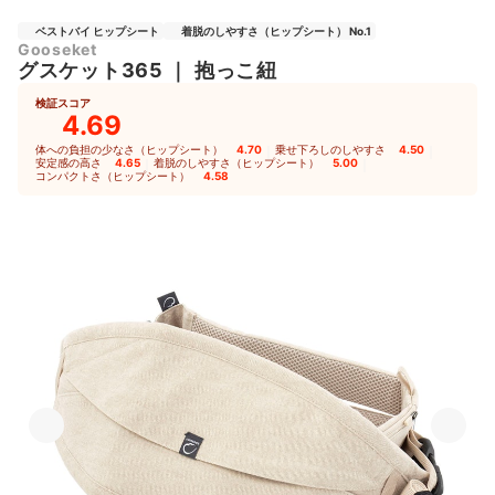
ベストバイ ヒップシート
着脱のしやすさ（ヒップシート） No.1
Gooseket
グスケット365
｜
抱っこ紐
検証スコア
4.69
体への負担の少なさ（ヒップシート）
4.70
｜
乗せ下ろしのしやすさ
4.50
｜
安定感の高さ
4.65
｜
着脱のしやすさ（ヒップシート）
5.00
｜
コンパクトさ（ヒップシート）
4.58