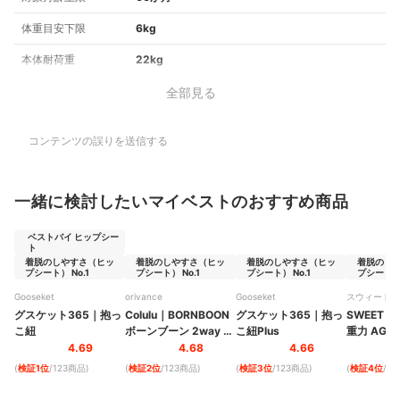
体重目安下限
6kg
本体耐荷重
22kg
全部見る
コンテンツの誤りを送信する
一緒に検討したいマイベストのおすすめ商品
ベストバイ ヒップシー
ト
着脱のしやすさ（ヒッ
着脱のしやすさ（ヒッ
着脱のしやすさ（ヒッ
着脱のし
プシート） No.1
プシート） No.1
プシート） No.1
プシート） 
Gooseket
orivance
Gooseket
スウィートマ
グスケット365
｜
抱っ
Colulu
｜
BORNBOON
グスケット365
｜
抱っ
SWEET 
こ紐
ボーンブーン 2way ヒ
こ紐Plus
重力 AGS
ップシート
｜
ト
｜
hg24
4.69
4.68
4.66
bornboon
(
検証1位
/123商品
)
(
検証2位
/123商品
)
(
検証3位
/123商品
)
(
検証4位
/1