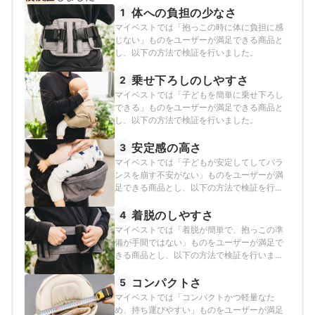
体への負担の少なさ
1
マイベストでは「抱っこの時に体に負担に感
じない」ものをユーザーが満足できる商品と
し、以下の方法で検証を行いました。
乗せ下ろしのしやすさ
2
マイベストでは「子どもを簡単に乗せ下ろし
できる」ものをユーザーが満足できる商品と
し、以下の方法で検証を行いました。
安定感の高さ
3
マイベストでは「子どもが安定してしてバラ
ンスを崩す不安がない」ものをユーザーが満
足できる商品とし、以下の方法で検証を行い
ました。
着脱のしやすさ
4
マイベストでは「着脱が簡単で、抱っこの準
備が手間ではない」ものをユーザーが満足で
きる商品とし、以下の方法で検証を行いまし
た。
コンパクトさ
5
マイベストでは「コンパクトかつ軽量なた
め、持ち運びやすい」ものをユーザーが満足