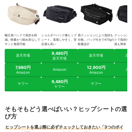
幅広肩パッドで負担を軽
ショルダーバッグ兼ヒップ
肩クッションにより負担を
クッション性
減。軽量かつ留め具なしで
シート。装着しやすく、安
分散。バッグ付きで470gの
トで負担かか
サッと着脱可能
定感も高い
軽量設計
脱も簡単
9,480円
楽天市場
楽天市場
楽
楽天市場
7,980円
12,900円
Amazon
Am
Amazon
Amazon
9,480円
ヤフー
ヤフー
ヤ
ヤフー
そもそもどう選べばいい？ヒップシートの選
び方
ヒップシートを選ぶ際に必ずチェックしておきたい「3つのポイ