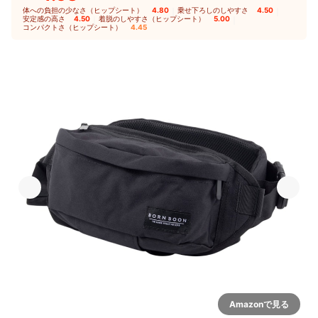
体への負担の少なさ（ヒップシート）
4.80
｜
乗せ下ろしのしやすさ
4.50
｜
安定感の高さ
4.50
｜
着脱のしやすさ（ヒップシート）
5.00
｜
コンパクトさ（ヒップシート）
4.45
Amazonで見る