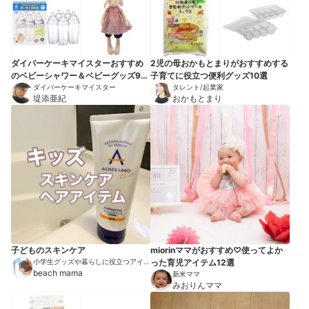
ダイパーケーキマイスターおすすめ
2児の母おかもとまりがおすすめする
のベビーシャワー＆ベビーグッズ9選
子育てに役立つ便利グッズ10選
【プレゼントにも】
ダイパーケーキマイスター
タレント/起業家
堤添亜紀
おかもとまり
子どものスキンケア
miorinママがおすすめ♡使ってよか
小学生グッズや暮らしに役立つアイテ
った育児アイテム12選
ムを紹介
beach mama
新米ママ
みおりんママ