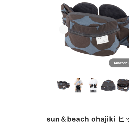
Amazo
sun＆beach ohajik