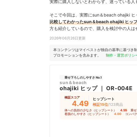
実際に購入しないとわからず、迷っている人
そこで今回は、実際にsun＆beach ohajiki
比較してわかったsun＆beach ohajiki ヒ
方も紹介しているので、購入を検討中の人は
2026年06月26日更新
本コンテンツはマイベストが独自の基準に基づき
プロモーションを含みます。
制作・運営ポリシ
乗せ下ろしのしやすさ No.1
sun＆beach
ohajiki ヒップ
｜
OR-004E
検証スコア
ヒップシート
4.49
検証15位
/123商品
体への負担の少なさ（ヒップシート）
4.55
｜
乗せ
着脱のしやすさ（ヒップシート）
4.00
｜
コンパ