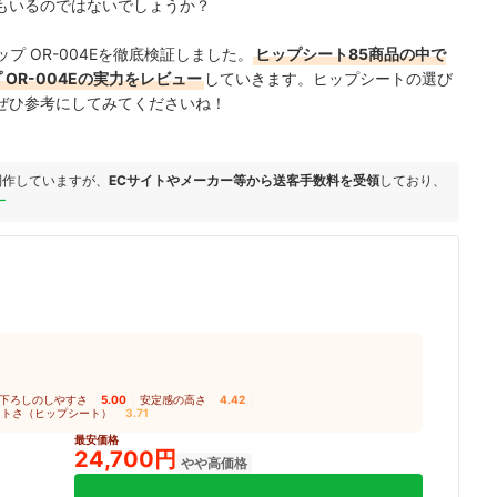
もいるのではないでしょうか？
 ヒップ OR-004Eを徹底検証しました。
ヒップシート85商品の中で
ップ OR-004Eの実力をレビュー
していきます。ヒップシートの選び
ぜひ参考にしてみてくださいね！
制作していますが、
ECサイトやメーカー等から送客手数料を受領
しており、
ー
下ろしのしやすさ
5.00
｜
安定感の高さ
4.42
｜
クトさ（ヒップシート）
3.71
最安価格
24,700円
やや高価格