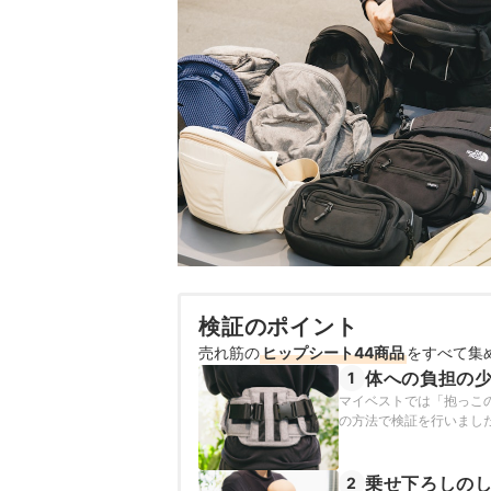
検証のポイント
売れ筋の
ヒップシート44商品
をすべて集
体への負担の
1
マイベストでは「抱っこ
の方法で検証を行いまし
乗せ下ろしの
2