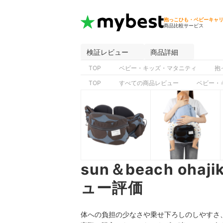
抱っこひも・ベビーキャ
商品比較サービス
検証レビュー
商品詳細
TOP
ベビー・キッズ・マタニティ
抱
TOP
すべての商品レビュー
ベビー・
sun＆beach ohaj
ュー評価
体への負担の少なさや乗せ下ろしのしやすさ、安定感の