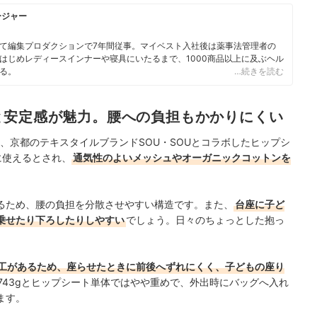
ージャー
て編集プロダクションで7年間従事。マイベスト入社後は薬事法管理者の
はじめレディースインナーや寝具にいたるまで、1000商品以上に及ぶヘル
る。
…続きを読む
と安定感が魅力。腰への負担もかかりにくい
-004E」は、京都のテキスタイルブランドSOU・SOUとコラボしたヒップシ
に使えるとされ、
通気性のよいメッシュやオーガニックコットンを
るため、腰の負担を分散させやすい構造です。また、
台座に子ど
乗せたり下ろしたりしやすい
でしょう。日々のちょっとした抱っ
工があるため、座らせたときに前後へずれにくく、子どもの座り
743gとヒップシート単体ではやや重めで、外出時にバッグへ入れ
ます。