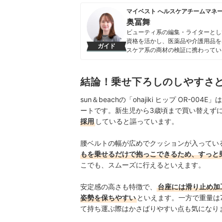
マイベスト へルスケアチームマネ
奥冨舞
ビューティ系の編集・ライターとし
資格を活かし、医薬品や介護用品を
ガイド
スケア系の商材の検証に携わってい
奥冨舞のプロフィール
結論！乗せ下ろしのしやすさ
sun＆beachの「ohajiki ヒップ OR
ートです。新生児から3歳頃まで買い替えず
採用
していると謳っています。
腰ベルトの幅が広めでクッションが入ってい
もを乗せるだけで抱っこできるため、すっと
こでも、スムーズに行えるといえます。
安定感の高さも特徴で、
台座には滑り止め加
姿勢を保ちやすい
といえます。一方で重量は
て持ち運ぶ際はかさばりやすい点も気になり