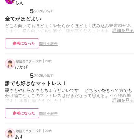
もえ
5
2026/05/11
全てがほどよい
どこを向いてもほどよくやわらかくほどよく沈み込み安定感があ
詳細を見る
ります。横を向いても快適で、腰が痛くなることもありません。
参考になった
問題を報告
女性 | 20代
検証モニター
ひかぴ
5
2026/05/11
誰でも好きなマットレス！
硬さもやわらかさもちょうどいいです！ どちらか好きって方でも
分け隔てなくこのマットレスは好きだなって思えるような寝心地
詳細を見る
です！ 本当に寝そうでした！！
参考になった
問題を報告
女性 | 20代
検証モニター
あす