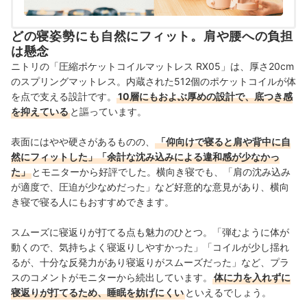
どの寝姿勢にも自然にフィット。肩や腰への負担
は懸念
ニトリの「圧縮ポケットコイルマットレス RX05」は、厚さ20cm
のスプリングマットレス。内蔵された512個のポケットコイルが体
を点で支える設計です。
10層にもおよぶ厚めの設計で、底つき感
を抑えている
と謳っています。
表面にはやや硬さがあるものの、
「仰向けで寝ると肩や背中に自
然にフィットした」「余計な沈み込みによる違和感が少なかっ
た」
とモニターから好評でした。横向き寝でも、「肩の沈み込み
が適度で、圧迫が少なめだった」など好意的な意見があり、横向
き寝で寝る人にもおすすめできます。
スムーズに寝返りが打てる点も魅力のひとつ。「弾むように体が
動くので、気持ちよく寝返りしやすかった」「コイルが少し揺れ
るが、十分な反発力があり寝返りがスムーズだった」など、プラ
スのコメントがモニターから続出しています。
体に力を入れずに
寝返りが打てるため、睡眠を妨げにくい
といえるでしょう。