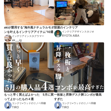
akiが愛用する“海外風ナチュラルモダ
部屋のインテリア
ンを叶えるインテリアアイテム”10選
インテリアデザインスタジオ
RYOTA AIBA
インテリアインスタグラマー
ak___ig
もっと早く買えばよかった 5月に買
一枚板と昇降デスク脚コンボが最高
ってよかったもの４選
すぎた
コンクリ×ウッドのリノベ同棲
コンクリ×ウッドのリノベ同棲
TIRO
TIRO