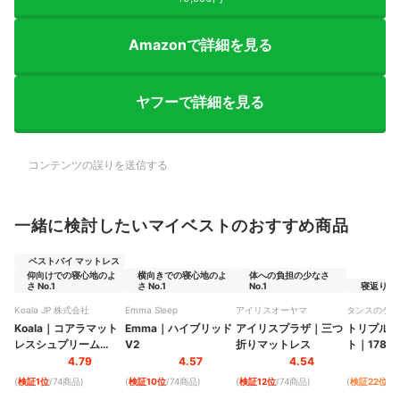
Amazonで詳細を見る
ヤフーで詳細を見る
コンテンツの誤りを送信する
一緒に検討したいマイベストのおすすめ商品
ベストバイ マットレス
仰向けでの寝心地のよ
横向きでの寝心地のよ
体への負担の少なさ
さ No.1
さ No.1
No.1
寝返りのし
Koala JP 株式会社
Emma Sleep
アイリスオーヤマ
タンスのゲン
Koala
｜
コアラマット
Emma
｜
ハイブリッド
アイリスプラザ
｜
三つ
トリプルエ
レスシュプリーム
V2
折りマットレス
ト
｜
1780
SUPREME
｜
501-
4.79
4.57
4.54
0160
(
検証1位
/74商品
)
(
検証10位
/74商品
)
(
検証12位
/74商品
)
(
検証22位
/7