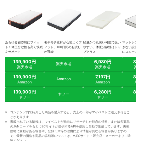
あらゆる寝姿勢にフィッ
モチモチ素材が心地よくフ
軽量かつ丸洗い可能で扱い
マットレスの
ト！体圧分散性も高く快眠
ィット。100日間のお試し
やすい。体圧分散性はトッ
ぎない設計。
をサポート
が可能
プクラス
にスムーズ
139,900円
6,980円
8,
楽天市場
楽天市場
楽天市場
楽
139,900円
7,197円
8,
Amazon
Amazon
Amazon
Am
139,900円
6,280円
8,
ヤフー
ヤフー
ヤフー
ヤ
コンテンツ内で紹介した商品を購入すると、売上の一部がマイベストに還元されるこ
とがあります。
掲載されている情報は、マイベストが独自にリサーチした時点の情報、または各商品
のJANコードをもとにECサイトが提供するAPIを使用し自動で生成しています。掲載
価格に変動がある場合や、登録ミス等の理由により情報が異なる場合がありますの
で、最新の価格や商品の詳細等については、各ECサイト・販売店・メーカーよりご確
認ください。