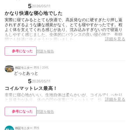
5
2026/05/11
かなり快適な寝心地でした
実際に寝てみるととても快適で、高反発なのに硬すぎたり押し返
されすぎるような嫌な感覚がなく、とても寝やすかったです。程
よく体を支えてくれる感じがあり、沈み込みすぎないので寝返り
もしやすく感じました。全体的にバランスの良い寝心地で、長時
詳細を見る
間でも快適に使えそうだと思いました。
参考になった
問題を報告
男性 | 20代
検証モニター
どっとあっと
5
2026/05/11
コイルマットレス最高！
非常に寝心地がいい。生地自体は柔らかいが、コイルでしっかり
詳細を見る
と反発力があり、体の凸凹や体重にフィットして、快適。
参考になった
問題を報告
男性
検証モニター