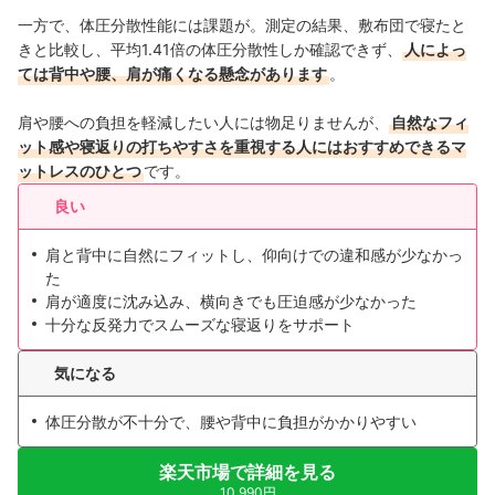
一方で、体圧分散性能には課題が。測定の結果、敷布団で寝たと
きと比較し、平均1.41倍の体圧分散性しか確認できず、
人によっ
ては背中や腰、肩が痛くなる懸念があります
。
肩や腰への負担を軽減したい人には物足りませんが、
自然なフィ
ット感や寝返りの打ちやすさを重視する人にはおすすめできるマ
ットレスのひとつ
です。
良い
肩と背中に自然にフィットし、仰向けでの違和感が少なかっ
た
肩が適度に沈み込み、横向きでも圧迫感が少なかった
十分な反発力でスムーズな寝返りをサポート
気になる
体圧分散が不十分で、腰や背中に負担がかかりやすい
楽天市場で詳細を見る
10,990円