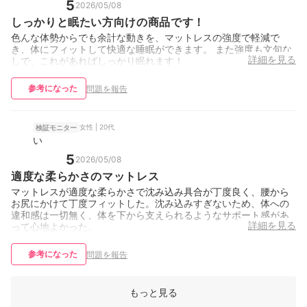
5
2026/05/08
しっかりと眠たい方向けの商品です！
色んな体勢からでも余計な動きを、マットレスの強度で軽減で
き、体にフィットして快適な睡眠ができます。 また強度も文句な
詳細を見る
しで、これがあればしっかり眠れます！
参考になった
問題を報告
女性 | 20代
検証モニター
い
5
2026/05/08
適度な柔らかさのマットレス
マットレスが適度な柔らかさで沈み込み具合が丁度良く、腰から
お尻にかけて丁度フィットした。沈み込みすぎないため、体への
違和感は一切無く、体を下から支えられるようなサポート感があ
詳細を見る
って心地よかった。
参考になった
問題を報告
もっと見る