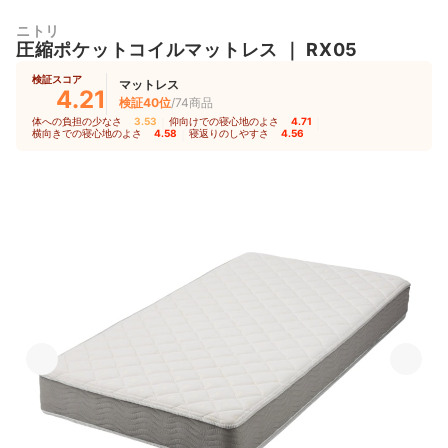
ニトリ
圧縮ポケットコイルマットレス
｜
RX05
検証スコア
マットレス
4.21
検証40位
/74商品
体への負担の少なさ
3.53
｜
仰向けでの寝心地のよさ
4.71
｜
横向きでの寝心地のよさ
4.58
｜
寝返りのしやすさ
4.56