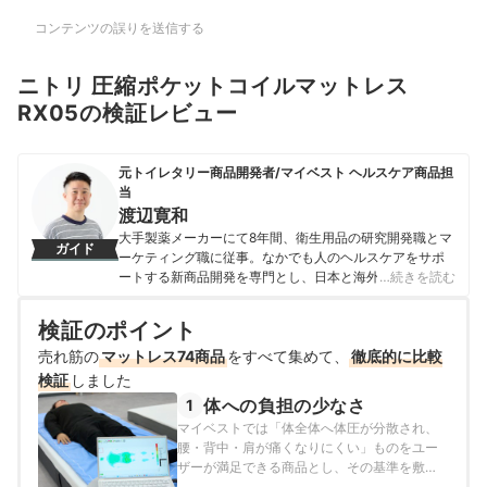
コンテンツの誤りを送信する
ニトリ 圧縮ポケットコイルマットレス
RX05の検証レビュー
元トイレタリー商品開発者/マイベスト ヘルスケア商品担
当
渡辺寛和
大手製薬メーカーにて8年間、衛生用品の研究開発職とマ
ガイド
ーケティング職に従事。なかでも人のヘルスケアをサポ
ートする新商品開発を専門とし、日本と海外を合わせて
…続きを読む
10製品以上の新製品発売に携わる。 マイベスト入社後は
これまでの開発経験や商品知識を活かし、ヘルスケア商
検証のポイント
品全般の比較検証を担当。「ユーザーが知りたいことを
売れ筋の
マットレス74商品
適切な検証に基づきわかりやすく提供する」をモットー
をすべて集めて、
徹底的に比較
に、日々の業務に取り組んでいる。
検証
しました
渡辺寛和のプロフィール
体への負担の少なさ
1
マイベストでは「体全体へ体圧が分散され、
腰・背中・肩が痛くなりにくい」ものをユー
ザーが満足できる商品とし、その基準を敷き
布団での体圧分散値よりも1.8倍の体圧を分散