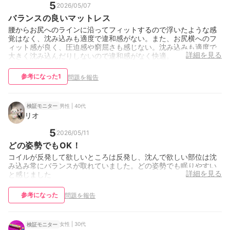
5
2026/05/07
バランスの良いマットレス
腰からお尻へのラインに沿ってフィットするので浮いたような感
覚はなく、沈み込みも適度で違和感がない。また、お尻横へのフ
ィット感が良く、圧迫感や窮屈さも感じない。沈み込みも適度で
詳細を見る
大きく沈み込んだりしないので違和感がなく快適。
参考になった
1
問題を報告
男性 | 40代
検証モニター
リオ
5
2026/05/11
どの姿勢でもOK！
コイルが反発して欲しいところは反発し、沈んで欲しい部位は沈
み込み常にバランスが取れていました。どの姿勢でも眠りやすい
詳細を見る
と感じました
参考になった
問題を報告
女性 | 30代
検証モニター