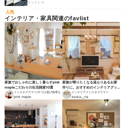
マットレス
人気
インテリア・家具関連のfavlist
家族でおしゃれに楽しく暮らすpink
家族が帰りたくなる温もりあるお家
mapleこだわりの生活雑貨10選
作りに。おすすめのインテリアグッ
インスタグラマー/片づけ遊び指導士
ズ10選
インテリアインスタグラマー
pink maple
asuka__na