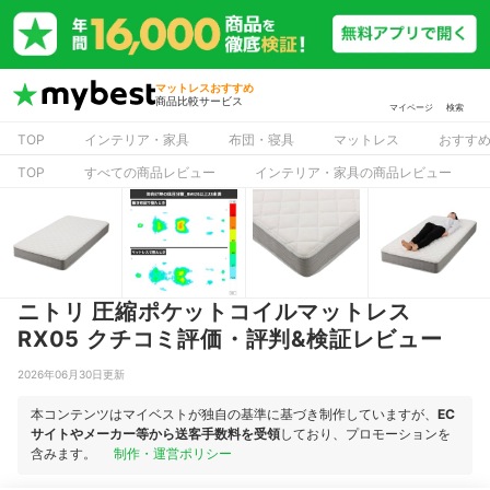
マットレスおすすめ
商品比較サービス
マイページ
検索
TOP
インテリア・家具
布団・寝具
マットレス
おすす
TOP
すべての商品レビュー
インテリア・家具の商品レビュー
ニトリ 圧縮ポケットコイルマットレス
RX05 クチコミ評価・評判&検証レビュー
2026年06月30日更新
本コンテンツはマイベストが独自の基準に基づき制作していますが、
EC
サイトやメーカー等から送客手数料を受領
しており、プロモーションを
含みます。
制作・運営ポリシー