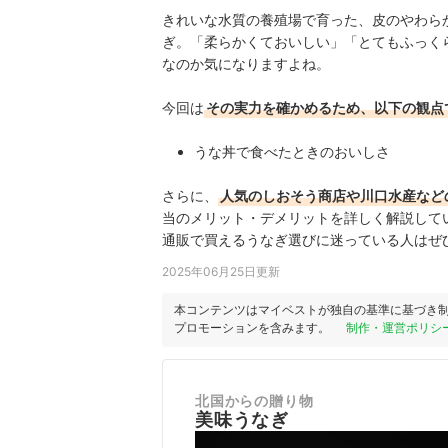
きれいな水質の養殖場で育った、皮のやわら
ぎ。「柔らかくておいしい」「とてもふっく
なのか気になりますよね。
今回は
その実力を確かめるため、以下の観点
うな丼で食べたときのおいしさ
さらに、
人気の
しおそう商店や川口水産
など
当のメリット・デメリットを詳しく解説して
通販で買えるうなぎ選びに迷っている人はぜ
2025年06月25日更新
本コンテンツはマイベストが独自の基準に基づき
プロモーションを含みます。
制作・運営ポリシ
北国からの贈り物
美味うなぎ