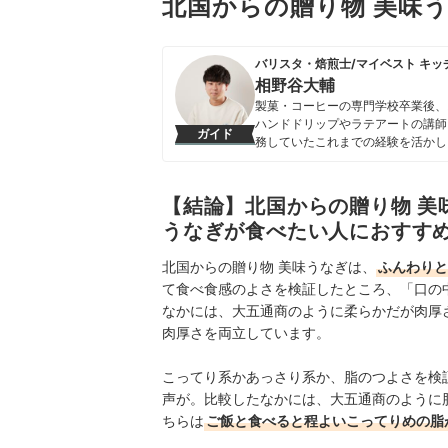
北国からの贈り物 美味
バリスタ・焙煎士/マイベスト キッ
相野谷大輔
製菓・コーヒーの専門学校卒業後、
ハンドドリップやラテアートの講師
ガイド
務していたこれまでの経験を活かし
フトアイテムなど、食まわり全般の
に、日々の業務に取り組んでいる。
ルなレビューを届けている。
【結論】北国からの贈り物 美
相野谷大輔のプロフィール
うなぎが食べたい人におすす
北国からの贈り物 美味うなぎは、
ふんわりと
て食べ食感のよさを検証したところ、「口の
なかには、大五通商のように柔らかだが肉厚
肉厚さを両立しています。
こってり系かあっさり系か、脂のつよさを検
声が。比較したなかには、大五通商のように
ちらは
ご飯と食べると程よいこってりめの脂