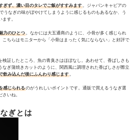
すぎず、濃い目のタレでご飯がすすみます
。ジャパンキャビアの
レでうなぎの味がぼやけてしまうように感じるものもあるなか、う
います。
魅力のひとつ
。なかには大五通商のように、小骨が多く感じられ
、こちらはモニターから「小骨はまったく気にならない」と好評で
を検証したところ、魚の青臭さはほぼなし。あわせて、香ばしさも
うなぎ蒲焼きカットのように、関西風に調理された香ばしさが際立
で飲み込んだ後にふんわり感じます
。
を感じられる
のがうれしいポイントです。通販で買えるうなぎ選
ださいね。
うなぎとは