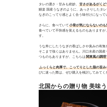
タレの濃さ・甘みも絶妙。
甘さがあるがくど
鰻楽 国産うなぎのように、あっさりしたタ
なぎのこってり感とよく合う味付けになって
さらに、食べていて
小骨が気にならないのも
食べていて不快感を覚えるものもありますが
す。
うな丼にしたうなぎの香ばしさや臭みの有無
そこまで強くはありません。川口水産の国産
つものもありますが、こちらは
関東風の調理
ふっくらと肉厚で、こってりとした脂の旨み
びに迷った際は、ぜひ購入を検討してみてく
北国からの贈り物 美味