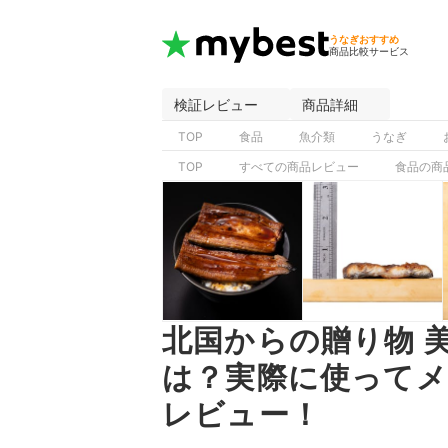
うなぎおすすめ
商品比較サービス
検証レビュー
商品詳細
TOP
食品
魚介類
うなぎ
TOP
すべての商品レビュー
食品の商
北国からの贈り物 
は？実際に使って
レビュー！