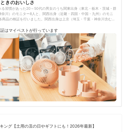
たときのおいしさ
べる習慣があった20～50代の男女のうち関東出身（東北・栃木・茨城・群
神奈川）のモニター8人と、関西出身（近畿・四国・中国・九州）のモニ
で各商品の検証を行いました。関西出身は上京（埼玉・千葉・神奈川含む）
検証は
マイベストが行っています
キング【土用の丑の日やギフトにも！2026年最新】