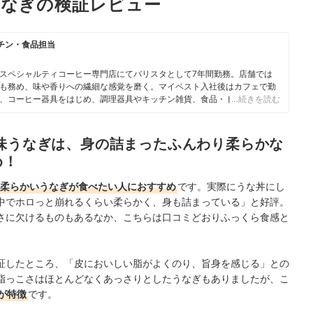
うなぎの検証レビュー
チン・食品担当
スペシャルティコーヒー専門店にてバリスタとして7年間勤務。店舗では
も務め、味や香りへの繊細な感覚を磨く。マイベスト入社後はカフェで勤
、コーヒー器具をはじめ、調理器具やキッチン雑貨、食品・ドリンク、ギ
…続きを読む
商材の比較検証を担当。「ユーザーの立場に立って考える」をモットー
また、焙煎士・バリスタとして現在も現場に立ち、実体験に基づいたリア
味うなぎは、身の詰まったふんわり柔らかな
め！
柔らかいうなぎが食べたい人におすすめ
です。実際にうな丼にし
中でホロっと崩れるくらい柔らかく、身も詰まっている」と好評。
さに欠けるものもあるなか、こちらは口コミどおりふっくら食感と
証したところ、「皮においしい脂がよくのり、旨身を感じる」との
脂っこさはほとんどなくあっさりとしたうなぎもありましたが、こ
が特徴
です。