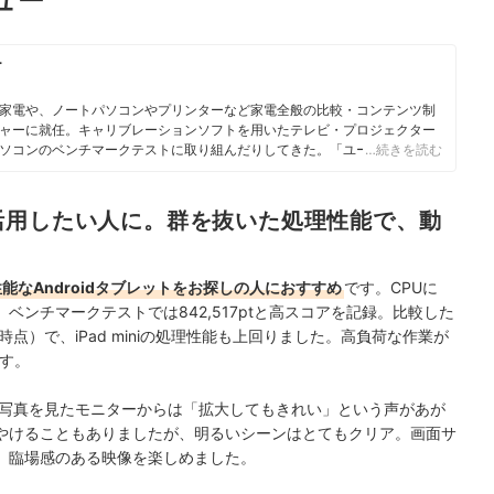
ビュー
ー
家電や、ノートパソコンやプリンターなど家電全般の比較・コンテンツ制
ャーに就任。キャリブレーションソフトを用いたテレビ・プロジェクター
ソコンのベンチマークテストに取り組んだりしてきた。「ユーザーにとっ
…続きを読む
とを心がけて、コンテンツ制作を行っている。
活用したい人に。群を抜いた処理性能で、動
能なAndroidタブレットをお探しの人におすすめ
です。CPUに
ており、ベンチマークテストでは842,517ptと高スコアを記録。比較した
筆時点）で、iPad miniの処理性能も上回りました。高負荷な作業が
す。
写真を見たモニターからは「拡大してもきれい」という声があが
やけることもありましたが、明るいシーンはとてもクリア。画面サ
く、臨場感のある映像を楽しめました。