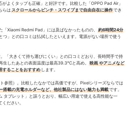
よくタップも正確」と好評です。比較した「OPPO Pad Air」
ちらは
スクロールからピンチ・スワイプまで自由自在に操作
でき
iaomi Redmi Pad」には及ばなかったものの、
約6時間24分
とつ」との口コミは払拭したといえます。電源がない場所で使う
す。「大きくて持ち運びにくい」との口コミどおり、長時間手で持
再生したあとの表面温度は最高39.3℃と高め。
映画
やアニメなど
用することをおすすめ
します。
イト参照）。比較したなかでは高価ですが、Pixelシリーズならでは
ー搭載の充電ホルダーなど、他社製品にはない魅力も満載
です。
ム タブレット」と謳うとおり、幅広い用途で使える高性能な一
てください。