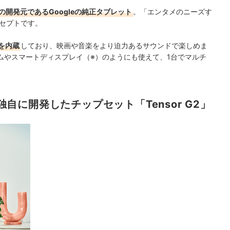
 OSの開発元である
Googleの
純正タブレット
。「エンタメのニーズす
ンセプトです。
を内蔵
しており
、
映画や
音楽をより迫力あるサウンドで楽しめま
ムや
スマートディスプレイ（※）
のようにも使えて、
1台で
マルチ
が独自に開発したチップセット「Tensor G2」