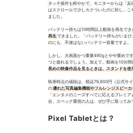
タッチ操作も軽やかで、モニターからは「反応が
はスクロールで少しカクついたのに対し、
こ
ました。
バッテリー持ちは10時間以上動画を再生できた「X
再生
できました。「バッテリー持ちがいまひ
のにも、不便はないバッテリー容量ですよ。
しかし、大画面かつ重量490gとやや重めで
つと疲れるでしょう。
加えて、動画を10分間
長めの映像作品を見るときは、スタンドを使
執筆時点の値段は、税込79,800円（公式サ
の
優れた写真編集機能やフルレンジスピーカ
「エンタメのニーズすべてに応えるプレミア
台。スペック重視の人は、ぜひ手に取ってみ
Pixel Tabletとは？