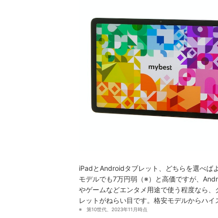
iPadとAndroidタブレット、どちらを選
モデルでも7万円弱（※）と高価ですが、And
やゲームなどエンタメ用途で使う程度なら、クリ
レットがねらい目
です。
格安モデルからハイ
第10世代、2023年11月時点