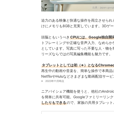
出典：
japan.goog
迫力のある映像と快適な操作を両立させられる
けにメモリも8GBと充実しています。3Dゲ
頭脳ともいうべき
CPUには、Google独自開発
トフレーミングや
正確な音声入力
、なめらか
としています。
写真に写った不要な人・物を
リーズならではの
写真編集機能も魅力
です。
タブレットとしては初（※）となるChromec
再生中の動画や音楽を、簡単な操作で本商品
NetflixやHulu
などさまざまな
動画配信サービ
2023年11月時点
ニアバイシェア機能を使うと、他社のAndroi
を簡単に共有可能。
Googleファミリーリン
したりもできる
ので、家族の共用タブレット