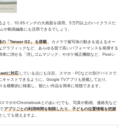
leblog.com
よう、10.95インチの大画面を採用。5万円以上のハイクラスだ
ームや動画編集にも活用できるでしょう。
の「Tensor G2」 を搭載
。カメラで被写体
の動きを追えるオー
な​グラフィックなど、あらゆる面で高いパフォーマンスを発揮する
簡単に消せる「
消しゴムマジック」やボケ補正機能など、
Pixelシ
astに対応
している点にも注目。スマホ・PCなどの別デバイスで
にキャストできるように
。
Google TVアプリも搭載しており、
ス
を
横断的に
検索し
、観たい作品を簡単に
視聴できます
。
dスマホやChromebookとのあいだでも、写真や動画、連絡先など
クで
アプリごとの利用時間を制限したり、子どもの位置情報を把握
としても使えますよ。