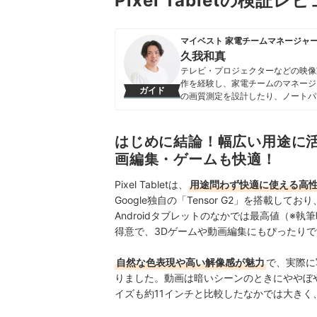
Pixel Tabletの検証レ
マイベスト 家電チームマネージャ
久我和真
テレビ・プロジェクターなどの映像
作を経験し、家電チームのマネージ
ガイド
の画質測定を設計したり、ノートパ
てベストな選択体験を提供する」こ
久我和真のプロフィール
はじめに結論！幅広い用途に
画編集・ゲームも快適！
Pixel Tabletは、
用途問わず快適に使える高性
Google独自の「Tensor G2」を搭載し
Androidタブレットのなかでは最高値（※執
得意で、3Dゲームや動画編集にもぴったりで
自然な色表現や高い解像感が魅力
で、実際に
りました。動画は暗いシーンのときにややぼ
イズも約11インチと比較したなかでは大き