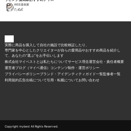
WEB漫画家
たぬ£
実際に商品を購入して自社の施設で比較検証したり、
専門家を中心としたクリエイターが自らの愛用品やおすすめ商品を紹介し
て、あなたの“選ぶ”をお手伝いします
株式会社マイベストとは
私たちについて
サービス理念
運営会社・責任者概要
運営者ブログ（マイベ通信）
コンテンツ制作・運営ポリシー
プライバシーポリシー
ブランド・アイデンティティ
ガイド一覧
監修者一覧
利用規約
広告出稿について
引用・転載について
お問い合わせ
Copyright mybest All Rights Reserved.