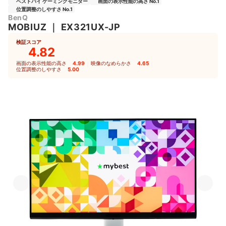
ベストバイ ゲーミングモニター
画面の表示性能の高さ No.1
位置調整のしやすさ No.1
BenQ
MOBIUZ
｜
EX321UX-JP
検証スコア
4.82
画面の表示性能の高さ
4.99
｜
映像のなめらかさ
4.65
｜
位置調整のしやすさ
5.00