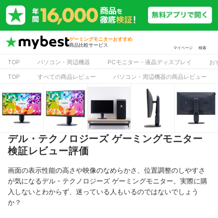
ゲーミングモニターおすすめ
商品比較サービス
マイページ
検索
TOP
パソコン・周辺機器
PCモニター・液晶ディスプレイ
お
TOP
すべての商品レビュー
パソコン・周辺機器の商品レビュー
デル・テクノロジーズ ゲーミングモニター
検証レビュー評価
画面の表示性能の高さや映像のなめらかさ、位置調整のしやすさ
が気になるデル・テクノロジーズ ゲーミングモニター。実際に購
入しないとわからず、迷っている人もいるのではないでしょう
か？