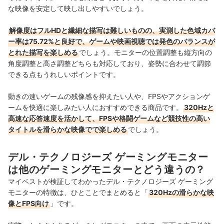
な映像を安定して映し出しやすいでしょう。
解像度はフルHDと繊細な描写は難しいものの、実測した色域カバ
ー率は75.72%と良好で、ゲームや映画視聴では発色のバランスが
とれた描写を楽しめる
でしょう。モニターの位置調整も縦方向の
角度調整と高さ調整どちらも対応しており、姿勢に合わせて調節
できる点もうれしいポイントです。
動きの速いゲームの残像感を抑えたい人や、FPSやアクションゲ
ームを快適に楽しみたい人におすすめできる商品です。
320Hzと
高速な応答速度を活かして、FPSや格闘ゲームなど競技性の高い
タイトルを滑らかな映像でで楽しめる
でしょう。
デル・テクノロジーズ ゲーミングモニター
は他のゲーミングモニターとどう違うの？
マイベストが検証してわかったデル・テクノロジーズ ゲーミング
モニターの特徴は、ひとことでまとめると「
320Hzの滑らかな映
像とFPS向け
」です。