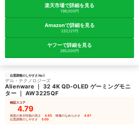
楽天市場で詳細を見る
198,000円
Amazonで詳細を見る
232,121円
ヤフーで詳細を見る
265,000円
位置調整のしやすさ No.1
デル・テクノロジーズ
Alienware
｜
32 4K QD-OLED ゲーミングモニ
ター
｜
AW3225QF
検証スコア
4.79
画面の表示性能の高さ
4.65
｜
映像のなめらかさ
4.87
｜
位置調整のしやすさ
5.00