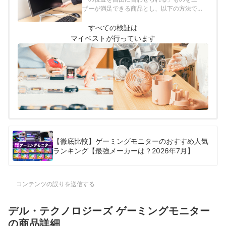
ザーが満足できる商品とし、以下の方法で検
証を行いました。2026年1月23日時点の情報
をもとに検証を行なっています。
すべての検証は
マイベストが行っています
【徹底比較】ゲーミングモニターのおすすめ人気
ランキング【最強メーカーは？2026年7月】
コンテンツの誤りを送信する
デル・テクノロジーズ ゲーミングモニター
の商品詳細