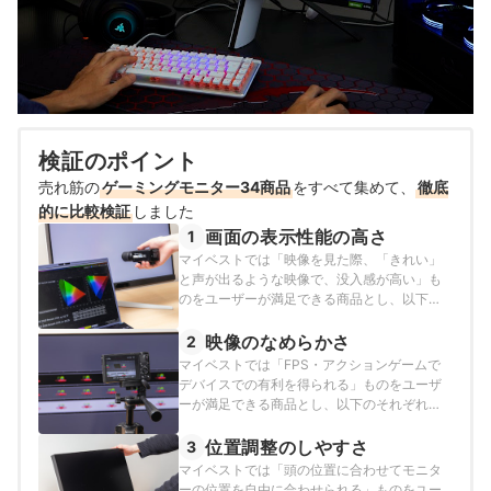
検証のポイント
売れ筋の
ゲーミングモニター34商品
をすべて集めて、
徹底
的に比較検証
しました
画面の表示性能の高さ
1
マイベストでは「映像を見た際、「きれい」
と声が出るような映像で、没入感が高い」も
のをユーザーが満足できる商品とし、以下の
それぞれの項目のスコアの加重平均でおすす
め度をスコア化しました。2026年1月23日時
映像のなめらかさ
2
点の情報をもとに検証を行なっています。
マイベストでは「FPS・アクションゲームで
デバイスでの有利を得られる」ものをユーザ
ーが満足できる商品とし、以下のそれぞれの
項目のスコアの加重平均でおすすめ度をスコ
ア化しました。2026年1月23日時点の情報を
位置調整のしやすさ
3
もとに検証を行なっています。
マイベストでは「頭の位置に合わせてモニタ
ーの位置を自由に合わせられる」ものをユー