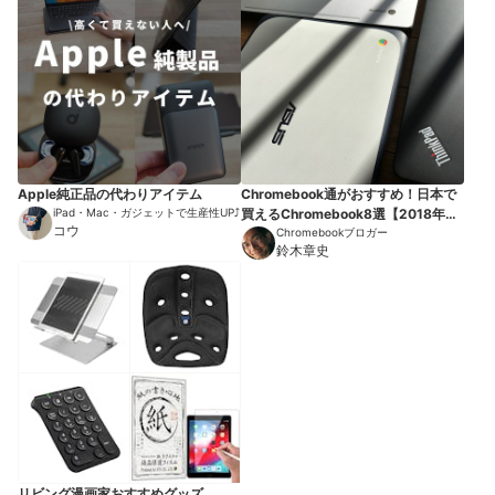
Apple純正品の代わりアイテム
Chromebook通がおすすめ！日本で
iPad・Mac・ガジェットで生産性UP⤴︎
買えるChromebook8選【2018年
コウ
版】
Chromebookブロガー
鈴木章史
リビング漫画家おすすめグッズ