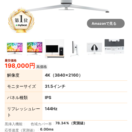
Amazonで見る
最安価格
3+
198,000円
高価格
解像度
4K（3840×2160）
モニターサイズ
31.5インチ
パネル種類
IPS
リフレッシュレー
144Hz
ト
78.34％（実測値）
黒挿入機能
色域カバー率
6.00ms
応答速度（実測値）