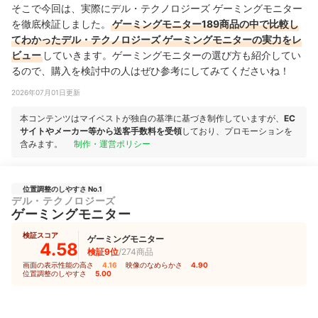
そこで今回は、実際にデル・テクノロジーズ ゲーミングモニター
を徹底検証しました。
ゲーミングモニター189商品の中で比較し
てわかったデル・テクノロジーズ ゲーミングモニターの実力をレ
ビュー
していきます。ゲーミングモニターの選び方も紹介してい
るので、購入を検討中の人はぜひ参考にしてみてくださいね！
2026年07月01日更新
本コンテンツはマイベストが独自の基準に基づき制作していますが、
EC
サイトやメーカー等から送客手数料を受領
しており、プロモーションを
含みます。
制作・運営ポリシー
位置調整のしやすさ No.1
デル・テクノロジーズ
ゲーミングモニター
検証スコア
ゲーミングモニター
4.58
検証9位
/274商品
画面の表示性能の高さ
4.16
｜
映像のなめらかさ
4.90
｜
位置調整のしやすさ
5.00