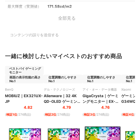
最大輝度（実測値）
171.58cd/m2
全部見る
コンテンツの誤りを送信する
一緒に検討したいマイベストのおすすめ商品
ベストバイ ゲーミング
モニター
画面の表示性能の高さ
位置調整のしやすさ
位置調整のしやすさ
位置調整
No.1
No.1
No.1
No.1
BenQ
デル・テクノロジーズ
アイ・オー・データ機器
Xiaomi
MOBIUZ
｜
EX321UX-
Alienware
｜
32 4K
GigaCrysta
｜
ゲーミ
ゲーミング
JP
QD-OLED ゲーミング
ングモニター
｜
EX-
G34WQi
モニター
｜
GDU271JAD
4.82
4.79
4.76
AW3225QF
(
検証1位
/274商品
)
(
検証2位
/274商品
)
(
検証3位
/274商品
)
(
検証4位
/2