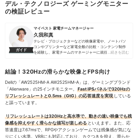
デル・テクノロジーズ ゲーミングモニター
の検証レビュー
マイベスト 家電チームマネージャー
久我和真
テレビ・プロジェクターなどの映像家電や、ノートパソ
コンやプリンターなど家電全般の比較・コンテンツ制作
ガイド
を経験し、家電チームのマネージャーに就任。キャリブ
…続きを読む
レーションソフトを用いたテレビ・プロジェクターの画
質測定を設計したり、ノートパソコンのベンチマークテ
ストに取り組んだりしてきた。「ユーザーにとってベス
結論！320Hzの滑らかな映像とFPS向け
トな選択体験を提供する」ことを心がけて、コンテンツ
制作を行っている。
Dellの「AW2525HM-A AW2525HM-A」は、ゲーミングブランド
久我和真のプロフィール
「Alienware」の25インチモニター。
Fast IPSパネルで320Hzの
リフレッシュレートと0.5ms（GtG）の応答速度を実現
している
と謳っています。
リフレッシュレートは320Hzと高水準で、動きの速い映像でも残
像感を抑えやすく滑らかな描写が楽しめる
といえます。また、応
答速度は7.67msで、RPGやアクションゲームでは残像感が気にな
りにくい水準。VRRにも対応しており、カクつきを抑え、滑らか