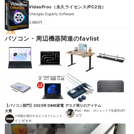
VideoProc（永久ライセンス/PC2台）
Chengdu Digiarty Software
3,980円
人気
パソコン・周辺機器関連のfavlist
【パソコン部門】2023年 DIME家電
デスク周りのアイテム
大賞
iPad・Mac・ガジェットで生産性UP⤴︎
コウ
小学館が発行するビジネストレンドマ
ガジン
イシザキH