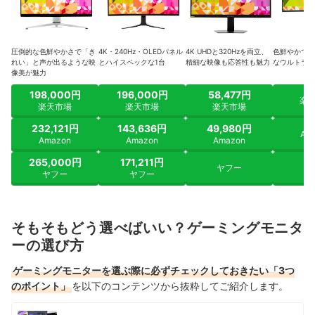
圧倒的な色鮮やかさで「き
4K・240Hz・OLEDパネル
4K UHDと320Hzを両立、
色鮮やかで高
れい」と声が出るような映
とハイスペックな1台
精細な映像も応答性も魅力
なウルトラワ
像美が魅力
198,000円
196,000円
58,477円
楽
楽天市場
楽天市場
楽天市場
232,121円
143,636円
49,980円
Am
Amazon
Amazon
Amazon
265,000円
171,211円
ヤフー
ヤ
ヤフー
ヤフー
そもそもどう選べばいい？ゲーミングモニタ
ーの選び方
ゲーミングモニターを選ぶ際に必ずチェックしておきたい「3つ
のポイント」
を以下のコンテンツから抜粋してご紹介します。