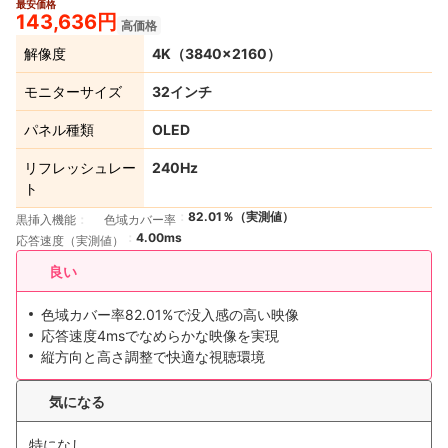
最安価格
3+
143,636円
高価格
解像度
4K（3840×2160）
モニターサイズ
32インチ
パネル種類
OLED
リフレッシュレー
240Hz
ト
82.01％（実測値）
黒挿入機能
色域カバー率
4.00ms
応答速度（実測値）
良い
色域カバー率82.01%で没入感の高い映像
応答速度4msでなめらかな映像を実現
縦方向と高さ調整で快適な視聴環境
気になる
特になし