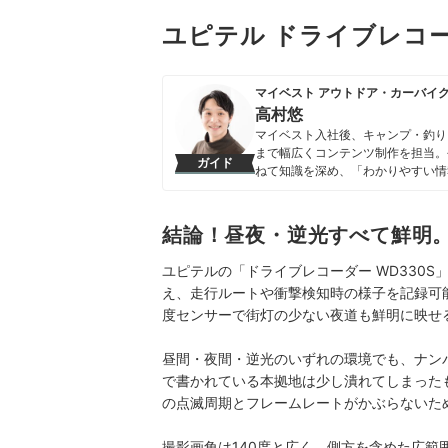
ユピテル ドライブレコー
マイベスト アウトドア・カーバイ
高村悠
マイベスト入社後、キャンプ・釣り
まで幅広くコンテンツ制作を担当。
ガイド
ねて知識を深め、「わかりやすい情
ンテンツ制作を行なっている。
高村悠のプロフィール
結論！昼夜・逆光すべて鮮明。
ユピテルの「ドライブレコーダー WD330S
え、走行ルートや衝撃検知時の様子を記録可能
度センサーで街灯の少ない夜道も鮮明に映せ
昼間・夜間・逆光のいずれの環境でも、ナン
で書かれている本拠地は少し潰れてしまった
の点滅周期とフレームレートがかぶらないた
撮影画角は140度と広く、側方を含めた広