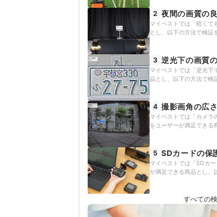
夜間の画質の
2
マイベストでは「暗くて
とし、以下の方法で検証
逆光下の画質
3
マイベストでは「逆光下
品とし、以下の方法で検
撮影画角の広
4
マイベストでは「カメラ
をユーザーが満足できる
SDカードの保
5
マイベストでは「SDカ
が満足できる商品とし、
すべての