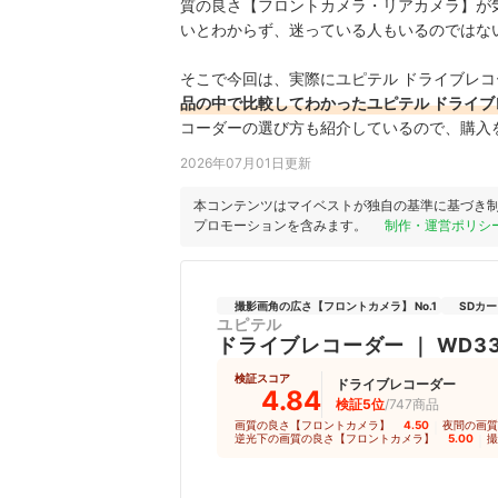
質の良さ【フロントカメラ・リアカメラ】が気
いとわからず、迷っている人もいるのではな
そこで今回は、実際にユピテル ドライブレコー
品の中で比較してわかったユピテル ドライブレ
コーダーの選び方も紹介しているので、購入
2026年07月01日更新
本コンテンツはマイベストが独自の基準に基づき
プロモーションを含みます。
制作・運営ポリシ
撮影画角の広さ【フロントカメラ】 No.1
SDカー
ユピテル
ドライブレコーダー
｜
WD3
検証スコア
ドライブレコーダー
4.84
検証5位
/747商品
画質の良さ【フロントカメラ】
4.50
｜
夜間の画質
逆光下の画質の良さ【フロントカメラ】
5.00
｜
撮