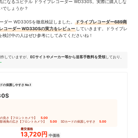
になるユピテル ドライブレコーダー WD330S。実際に購入しな
いでしょうか？
ダー WD330Sを徹底検証しました。
ドライブレコーダー689商
コーダー WD330Sの実力をレビュー
していきます。ドライブレ
を検討中の人はぜひ参考にしてみてくださいね！
制作していますが、
ECサイトやメーカー等から送客手数料を受領
しており、
ー
ドの保護しやすさ No.1
30S
の良さ【フロントカメラ】
5.00
｜
影画角の広さ【フロントカメラ】
5.00
｜
SDカードの保護しやすさ
5.00
最安価格
13,720円
中価格