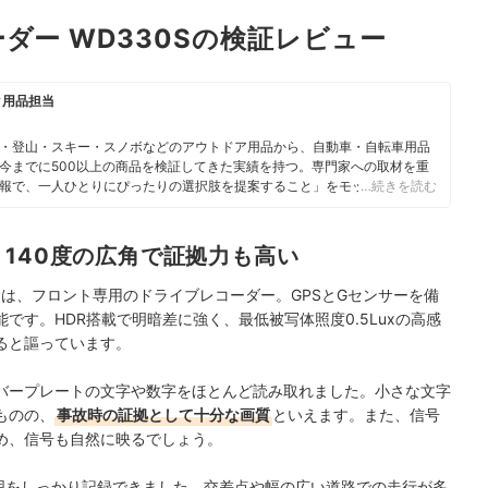
ダー WD330Sの検証レビュー
ク用品担当
・登山・スキー・スノボなどのアウトドア用品から、自動車・自転車用品
今までに500以上の商品を検証してきた実績を持つ。専門家への取材を重
報で、一人ひとりにぴったりの選択肢を提案すること」をモットーに、コ
…続きを読む
140度の広角で証拠力も高い
」は、フロント専用のドライブレコーダー。GPSとGセンサーを備
です。HDR搭載で明暗差に強く、最低被写体照度0.5Luxの高感
ると謳っています。
バープレートの文字や数字をほとんど読み取れました。小さな文字
ものの、
事故時の証拠として十分な画質
といえます。また、信号
め、信号も自然に映るでしょう。
範囲をしっかり記録できました。交差点や幅の広い道路での走行が多