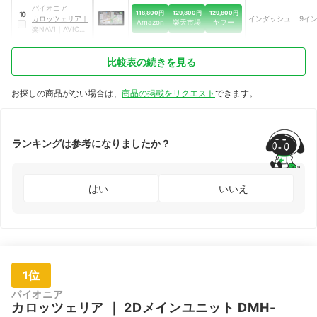
RL511
｜
AVIC-
パイオニア
RL511
118,800円
129,800円
129,800円
10
カロッツェリア
｜
インダッシュ
9イ
Amazon
楽天市場
ヤフー
楽NAVI
｜
AVIC-
RF720
比較表の続きを見る
お探しの商品がない場合は、
商品の掲載をリクエスト
できます。
ランキングは参考になりましたか？
はい
いいえ
1位
パイオニア
カロッツェリア
｜
2Dメインユニット DMH-