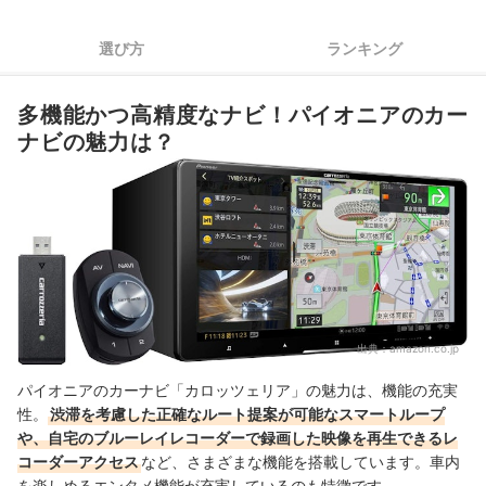
目的地設定やオーディオの調節が簡単。スマホ連携でもっと便
4
選び方
ランキング
利に
5
地図更新などのバージョンアップサービスを確認しておこう
多機能かつ高精度なナビ！パイオニアのカー
パイオニアのカーナビ（carrozzeria）全32商品おすすめ人気ランキン
ナビの魅力は？
グ
不具合が見つかったときのサポート体制は？
ほかのメーカーのインダッシュナビもチェックしてみよう
パイオニアのカーナビ（carrozzeria）の売れ筋ランキングもチェッ
ク！
出典：
amazon.co.jp
パイオニアのカーナビ「カロッツェリア」の魅力は、機能の充実
性。
渋滞を考慮した正確なルート提案が可能なスマートループ
や、自宅のブルーレイレコーダーで録画した映像を再生できるレ
コーダーアクセス
など、さまざまな機能を搭載しています。車内
を楽しめるエンタメ機能が充実しているのも特徴です。