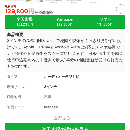
最安価格
129,800円
やや高価格
楽天市場
Amazon
ヤフー
131,230円
129,800円
131,880円
商品概要
8インチの高精細HDパネルで地図や映像がくっきり見やすい設
計です。Apple CarPlayとAndroid Autoに対応しスマホ連携で
ナビ操作や音楽再生をスムーズに行えます。HDMI入出力を備え
優待申込期間内の手続きで最大1年分の地図更新が受けられるの
も魅力です。
タイプ
オーディオ一体型ナビ
画面サイズ.
8インチ
収録地図
不明
地図データ
MapFan
全部見る
楽天市場で詳細を見る