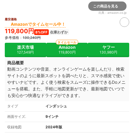
この商品を見る
出典：
amazon.co.jp
最安価格
Amazonでタイムセール中！
119,800円
8%OFF
在庫わずか
参考価格：
130,240円
タイムセール
楽天市場
Amazon
ヤフー
127,549円
119,800円
130,980円
商品概要
動画コンテンツや音楽、オンラインゲームを楽しんだり、検索
サイトのように最新スポットを調べたりと、スマホ感覚で使い
やすいナビです。よく使う検索をスムーズに操作できるDoメニ
ューを搭載。また、
手軽に地図更新ができ、最新地図でいつで
も安心かつ快適なドライブができます。
タイプ
インダッシュ
画面サイズ.
9インチ
収録地図
2024年版