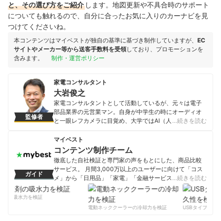
と、その選び方をご紹介
します。地図更新や不具合時のサポート
についても触れるので、自分に合ったお気に入りのカーナビを見
つけてくださいね。
本コンテンツはマイベストが独自の基準に基づき制作していますが、
EC
サイトやメーカー等から送客手数料を受領
しており、プロモーションを
含みます。
制作・運営ポリシー
家電コンサルタント
大岩俊之
家電コンサルタントとして活動しているが、元々は電子
部品業界の元営業マン。自身が中学生の時にオーディオ
監修者
と一眼レフカメラに目覚め、大学ではAI（人工知能）を
…続きを読む
学びITエンジニアとして就職するが、人と会話すること
の方に魅力を感じ営業職へ。その後、電子部品メーカ
マイベスト
ー・半導体商社・パソコンメーカーなどで、家電メーカ
コンテンツ制作チーム
ー・家電量販店など向けの法人営業を経験。いずれの会
徹底した自社検証と専門家の声をもとにした、商品比較
社でも、前年比150％以上の営業数字を達成、営業職200
サービス。 月間3,000万以上のユーザーに向けて「コス
ガイド
人中１位の売上実績も持つ。その後、セミナー講師とし
メ」から「日用品」「家電」「金融サービス」まで、ベ
…続きを読む
て活動する傍ら、家電製品の裏事情を知る家電コンサル
ストな商品を選んでもらうために、毎日コンテンツを制
タントとして活動し、テレビ番組にも「家電の達人」と
作中。
剤の吸水力を検証
して毎年出演。家電メーカーに営業していたため、コネ
コンテンツ制作チームのプロフィール
電動ネッククーラーの冷却力を検証
USBタイプCケー
クタ・スイッチ・半導体などに精通しており、家電の内
部構造や仕組みに詳しく、現在は家電製品アドバイザー