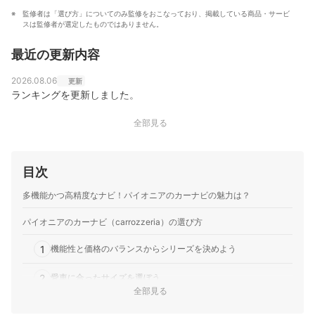
資格試験の講師も務める。
監修者は「選び方」についてのみ監修をおこなっており、掲載している商品・サービ
大岩俊之のプロフィール
スは監修者が選定したものではありません。
最近の更新内容
2026.08.06
更新
ランキングを更新しました。
全部見る
目次
多機能かつ高精度なナビ！パイオニアのカーナビの魅力は？
パイオニアのカーナビ（carrozzeria）の選び方
1
機能性と価格のバランスからシリーズを決めよう
2
愛車に合ったサイズを選ぼう
全部見る
3
AV機能の充実度に注目しよう