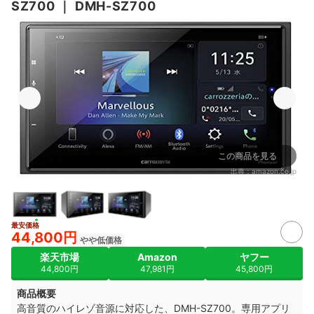
SZ700
｜
DMH-SZ700
この商品を見る
出典：
amazon.co.jp
最安価格
44,800円
やや低価格
楽天市場
Amazon
ヤフー
44,800円
47,981円
45,800円
商品概要
高音質のハイレゾ音源に対応した、DMH-SZ700。専用アプリ