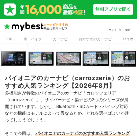
カーナビおすすめ
商品比較サービス
マイページ
検索
パイオニ
TOP
車・バイク
カーナビ
おすすめのカーナビ
パイオニアのカーナビ（carrozzeria）のお
すすめ人気ランキング【2026年8月】
多機能さが特徴のパイオニアのカーナビ「カロッツェリア
（carrozzeria）」。サイバーナビ・楽ナビの2つのシリーズが展
開されています。しかし、Bluetooth・SDカード・ハイレゾ対応
などの機能はモデルによって異なるため、どれを選べばよいか迷
ってしまうでしょう。
そこで今回は、
パイオニアのカーナビ
のおすすめ人気ランキング