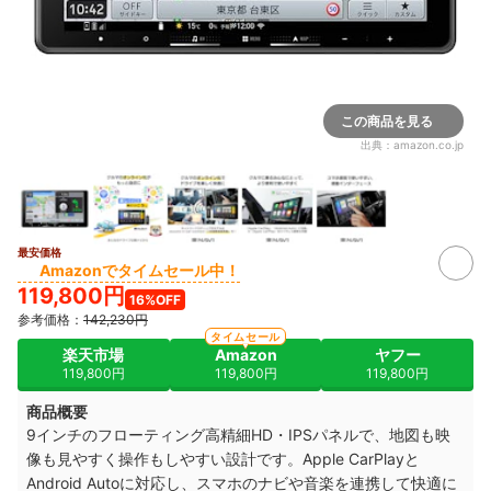
この商品を見る
出典：
amazon.co.jp
最安価格
Amazonでタイムセール中！
119,800円
16%OFF
参考価格：
142,230円
タイムセール
楽天市場
Amazon
ヤフー
119,800円
119,800円
119,800円
商品概要
9インチのフローティング高精細HD・IPSパネルで、地図も映
像も見やすく操作もしやすい設計です。Apple CarPlayと
Android Autoに対応し、スマホのナビや音楽を連携して快適に