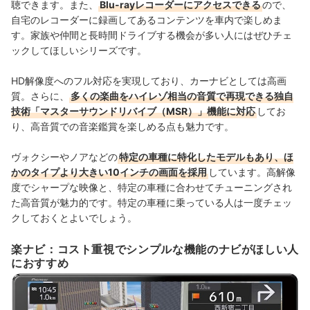
聴できます。また、
Blu-rayレコーダーにアクセスできる
ので、
自宅のレコーダーに録画してあるコンテンツを車内で楽しめま
す。家族や仲間と長時間ドライブする機会が多い人にはぜひチェ
ックしてほしいシリーズです。
HD解像度へのフル対応を実現しており、カーナビとしては高画
質。さらに、
多くの楽曲をハイレゾ相当の音質で再現できる独自
技術「マスターサウンドリバイブ（MSR）」機能に対応
してお
り、高音質での音楽鑑賞を楽しめる点も魅力です。
ヴォクシーやノアなどの
特定の車種に特化したモデルもあり、ほ
かのタイプより大きい10インチの画面を採用
しています。高解像
度でシャープな映像と、特定の車種に合わせてチューニングされ
た高音質が魅力的です。特定の車種に乗っている人は一度チェッ
クしておくとよいでしょう。
楽ナビ：コスト重視でシンプルな機能のナビがほしい人
におすすめ