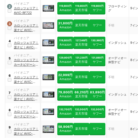
DMH-SZ700
｜
パイオニア
DMH-SZ700
119,800円
119,800円
119,800円
フローティン
2
カロッツェリア
｜
9イ
Amazon
楽天市場
ヤフー
グ
AVIC-RF722
パイオニア
31,800円
3
楽天市場
ヤフー
カロッツェリア
｜
不明
7イ
Amazon
楽ナビ AVIC-
RZ710
｜
AVIC-
パイオニア
RZ710
119,800円
127,549円
130,980円
4
カロッツェリア
｜
インダッシュ
9イ
Amazon
楽天市場
ヤフー
楽ナビ
｜
AVIC-
RQ721
パイオニア
129,800円
131,230円
131,880円
オーディオ一
5
(Pioneer)
カロッツェリア
｜
8イ
Amazon
楽天市場
ヤフー
体型ナビ
カーナビゲーショ
ン
パイオニア
22,999円
6
楽天市場
ヤフー
カロッツェリア
｜
不明
7イ
Amazon
楽ナビ AVIC-
RW111
｜
AVIC-
パイオニア
RW111
79,800円
66,210円
83,890円
7
カロッツェリア
｜
インダッシュ
7イ
Amazon
楽天市場
ヤフー
楽ナビ
｜
AVIC-
RW721
パイオニア
132,700円
132,000円
132,000円
オーディオ一
8
（Pioneer）
カロッツェリア
｜
9イ
Amazon
楽天市場
ヤフー
体型ナビ
カーナビゲーショ
ン
｜
AVIC-RQ722
パイオニア
58,906円
9
楽天市場
ヤフー
カロッツェリア
｜
不明
8イ
Amazon
楽ナビ AVIC-