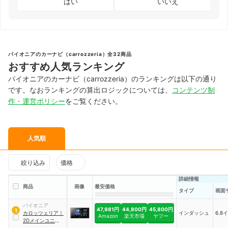
はい
いいえ
パイオニアのカーナビ（carrozzeria）全32商品
おすすめ人気ランキング
パイオニアのカーナビ（carrozzeria）のランキングは以下の通り
です。なおランキングの算出ロジックについては、
コンテンツ制
作・運営ポリシー
をご覧ください。
人気順
絞り込み
価格
詳細情報
商品
画像
最安価格
タイプ
画面
パイオニア
47,981円
44,800円
45,800円
1
カロッツェリア
｜
インダッシュ
6.8
Amazon
楽天市場
ヤフー
2Dメインユニット