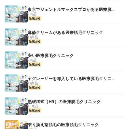
東京でジェントルマックスプロがある医療脱毛
クリニック
7商品
徹底比較
麻酔クリームがある医療脱毛クリニック
11商品
徹底比較
安い医療脱毛クリニック
7商品
徹底比較
ヤグレーザーを導入している医療脱毛クリニッ
ク
11商品
徹底比較
熱破壊式（HR）の医療脱毛クリニック
16商品
徹底比較
乗り換え割脱毛の医療脱毛クリニック