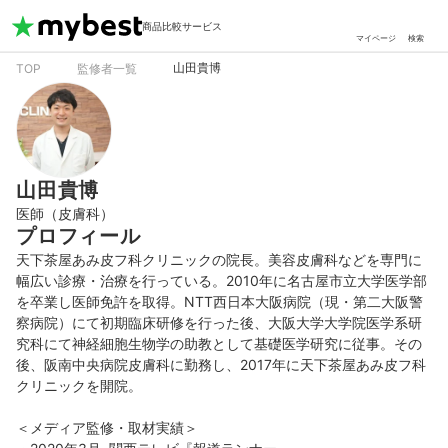
商品比較サービス
マイページ
検索
山田貴博
TOP
監修者一覧
山田貴博
医師（皮膚科）
プロフィール
天下茶屋あみ皮フ科クリニックの院長。美容皮膚科などを専門に
幅広い診療・治療を行っている。2010年に名古屋市立大学医学部
を卒業し医師免許を取得。NTT西日本大阪病院（現・第二大阪警
察病院）にて初期臨床研修を行った後、大阪大学大学院医学系研
究科にて神経細胞生物学の助教として基礎医学研究に従事。その
後、阪南中央病院皮膚科に勤務し、2017年に天下茶屋あみ皮フ科
クリニックを開院。

＜メディア監修・取材実績＞
