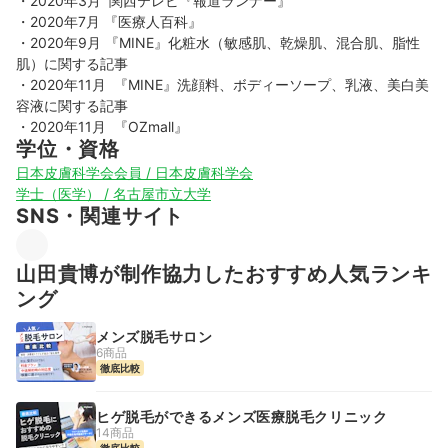
・2020年3月  関西テレビ『報道ランナー』

・2020年7月 『医療人百科』

・2020年9月 『MINE』化粧水（敏感肌、乾燥肌、混合肌、脂性
肌）に関する記事

・2020年11月  『MINE』洗顔料、ボディーソープ、乳液、美白美
容液に関する記事

・2020年11月  『OZmall』 
学位・資格
日本皮膚科学会会員 / 日本皮膚科学会
学士（医学） / 名古屋市立大学
SNS・関連サイト
山田貴博が制作協力したおすすめ人気ランキ
ング
メンズ脱毛サロン
6商品
徹底比較
ヒゲ脱毛ができるメンズ医療脱毛クリニック
14商品
徹底比較