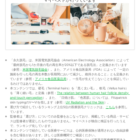
報を届ける」ことをモットーに活動している。
真田桃花のプロフィール
「永久脱毛」は、米国電気脱毛協会（American Electrology Association）によって
「最終脱毛から1か月後の毛の再生率が20%以下である脱毛法」と定義されています
（参照：
米国電気脱毛協会
）。また、アメリカ食品医薬局（FDA）によって「一定の
施術を行った毛の再生本数が長期間において減少し、維持されること」とも定義され
ています（参照：
アメリカ食品医薬品局
）。一生毛が生えてこないことを保証してい
るわけではありません。
本コンテンツでは、硬毛（Terminal hairs）を「黒く太い毛」、軟毛（Vellus hairs）
を「薄く細い毛」と定義（参照：
The relation between human hair follicle density 
and touch perception
）。また、「日焼け肌」「色黒肌」については、Fitzpatrick 
skin typingのV〜VIを指します（参照：
UV Radiation and the Skin
）。
選び方で紹介しているランキング上位5位の医療脱毛クリニックは、
こちら
を参照し
ています。
監修者は「選び方」についてのみ監修をおこなっており、掲載している商品・サービ
スは監修者が選定したものではありません。マイベストが独自に検証を行ったうえ
で、ランキング化しています。
本コンテンツで紹介している医療サービスは、公的医療保険が適用されない自由診療
を含む場合があります。詳しくは医療機関でご確認ください。
本コンテンツで紹介している医療サービスは、国内において医薬品医療機器等法上、