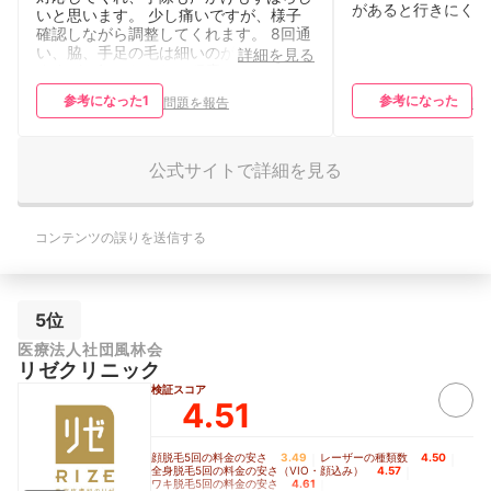
があると行きにくい
いと思います。 少し痛いですが、様子
確認しながら調整してくれます。 8回通
い、脇、手足の毛は細いのが生えてきて
詳細を見る
ますが、気にならない程度になりまし
た。 vioは生えてきたので、-1にしまし
参考になった
1
参考になった
問題を報告
問
た。
公式サイトで詳細を見る
コンテンツの誤りを送信する
5位
医療法人社団風林会
リゼクリニック
検証スコア
4.51
顔脱毛5回の料金の安さ
3.49
｜
レーザーの種類数
4.50
｜
全身脱毛5回の料金の安さ（VIO・顔込み）
4.57
｜
ワキ脱毛5回の料金の安さ
4.61
｜