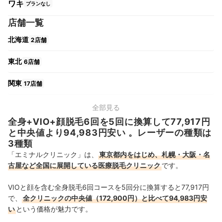
ワキ
プランなし
店舗一覧
北海道
2店舗
東北
6店舗
関東
17店舗
中部
11店舗
全部見る
全身+VIO+顔脱毛6回を5回に換算して77,917円
関西
9店舗
と中央値より94,983円安い 。レーザーの種類は
3種類
中国・四国
7店舗
「エミナルクリニック」は、
東京都内をはじめ、札幌・大阪・名
古屋など全国に展開している医療脱毛クリニック
です。
九州・沖縄
11店舗
VIOと顔を含む全身脱毛6回コースを5回分に換算すると77,917円
で、
全クリニックの中央値（172,900円）と比べて94,983円安
い
という価格が魅力です。