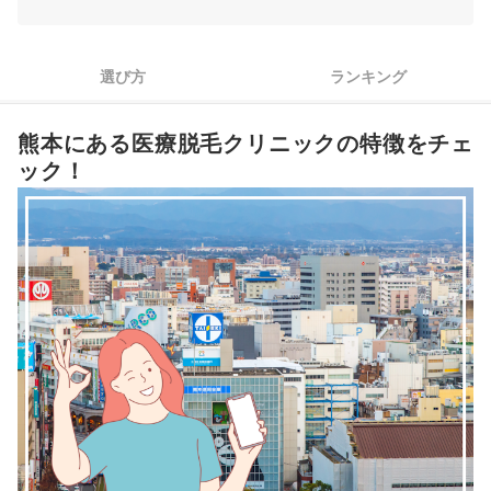
3
5回プランで料金を比較し、終了後に足りなかったら追加しよう
4
WEB予約＆キャンセル待ち通知機能があるとさらに通いやすい
選び方
ランキング
熊本の医療脱毛クリニック全7選おすすめ人気ランキング
熊本にある医療脱毛クリニックの特徴をチェ
人気の熊本にある医療脱毛クリニックを徹底比較！
ック！
医療脱毛は自由診療。無料のアフターケアが多いに越したことはない！
ほかの地域の医療脱毛クリニックもチェック