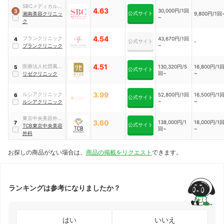
SBCメディカルグ
4.63
30,000円/1回
3
公式サイト
ループ
湘南美容クリニッ
9,800円/1回
~
ク
4.54
ブランクリニック
43,670円/1回
4
公式サイト
-
~
ブランクリニック
4.51
医療法人社団風林
130,320円/5
16,800円/1
5
公式サイト
回~
~
会
リゼクリニック
3.99
ルシアクリニック
52,800円/1回
16,500円/1
6
公式サイト
~
~
ルシアクリニック
東京中央美容外科
3.60
138,000円/1
18,000円/1
7
公式サイト
（TCB）
TCB東京中央美容
回~
~
外科
お探しの商品がない場合は、
商品の掲載をリクエスト
できます。
ランキングは参考になりましたか？
はい
いいえ