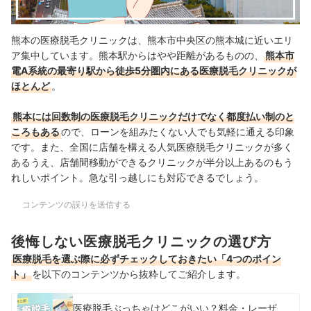
熊本の医療脱毛クリニックは、
熊本市中央区の熊本城に近いエリ
ア集中
しています。
熊本駅からはやや距離があるものの、
熊本市
電A系統の最寄り駅から徒歩5分圏内にある医療脱毛クリニックが
ほとんど
。
熊本には回数制の医療脱毛クリニックだけでなく都度払い制のと
ころもある
ので、ローンを組みたくない人でも気軽に通える印象
です。また、全国に店舗を構える人気医療脱毛クリニックが多く
あるうえ、店舗間移動ができるクリニックが半分以上あるのもう
れしいポイント。急な引っ越しにも対応できるでしょう。
コンテンツの誤りを送信する
後悔しない医療脱毛クリニックの選び方
医療脱毛を選ぶ際に必ずチェックしておきたい「4つのポイン
ト」
を以下のコンテンツから抜粋してご紹介します。
医療脱毛ぶっちゃけどこがいい？料金・レーザ