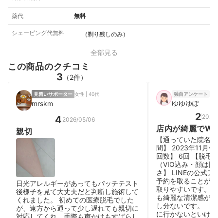
薬代
無料
シェービング代無料
（剃り残しのみ）
全部見る
この商品のクチコミ
3
（2件）
女性
見習いサポーター
女性 | 40代
独自アンケート
ゆゆゆぽ
mrskm
2
2026
4
2026/05/06
店内が綺麗でWe
親切
ズ
【通っていた院名】
間】 2023年11月〜
回数】 6回 【脱毛
（VIO込み・顔は除
さ】 LINEの公式
予約を取ることがで
日光アレルギーがあってもパッチテスト
取りやすいです。 
後様子を見て大丈夫だと判断し施術して
も綺麗な清潔感があ
くれました。 初めての医療脱毛でした
し分ないです。 【
が、遠方から通って少し遅れても親切に
に行かないといけず
対応してくれ、手際も声かけもすばらし