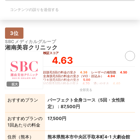
コンテンツの誤りを送信する
3位
SBCメディカルグループ
湘南美容クリニック
検証スコア
4.63
顔脱毛5回の料金の安さ
4.36
｜
レーザーの種類数
4.50
｜
全身脱毛5回の料金の安さ（VIO・顔込み）
4.94
｜
ワキ脱毛5回の料金の安さ
5.00
｜
VIO脱毛5回の料金の安さ
4.70
｜
通いやすさ
4.40
拡大
全部見る
おすすめプラン
パーフェクト全身コース（5回・女性限
定）：87,500円
おすすめプランの
17,500円
1回あたりの料金
住所（熊本）
熊本県熊本市中央区手取本町4-1 大劇会館