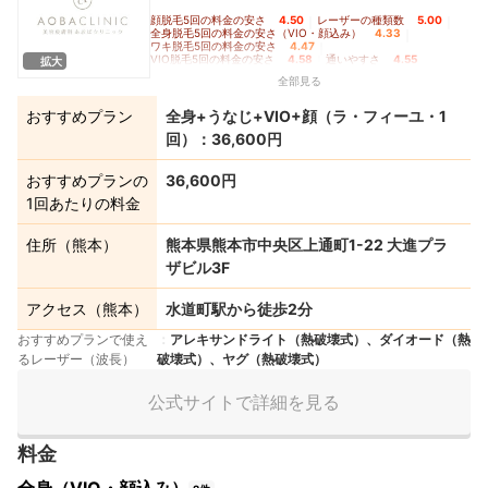
顔脱毛5回の料金の安さ
4.50
｜
レーザーの種類数
5.00
｜
全身脱毛5回の料金の安さ（VIO・顔込み）
4.33
｜
ワキ脱毛5回の料金の安さ
4.47
｜
VIO脱毛5回の料金の安さ
4.58
｜
通いやすさ
4.55
拡大
全部見る
おすすめプラン
全身+うなじ+VIO+顔（ラ・フィーユ・1
回）：36,600円
おすすめプランの
36,600円
1回あたりの料金
住所（熊本）
熊本県熊本市中央区上通町1-22 大進プラ
ザビル3F
アクセス（熊本）
水道町駅から徒歩2分
おすすめプランで使え
アレキサンドライト（熱破壊式）、ダイオード（熱
るレーザー（波長）
破壊式）、ヤグ（熱破壊式）
公式サイトで詳細を見る
料金