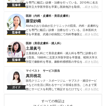
本多釈人のプロフィール
を専門に幅広い診療・治療を行っている。2010年に名古
監修者
屋市立大学医学部を卒業し医師免許を取得。NTT西日本
…続きを読む
大阪病院（現・第二大阪警察病院）にて初期臨床研修を
行った後、大阪大学大学院医学系研究科にて神経細胞生
医師（内科・皮膚科・美容皮膚科）
物学の助教として基礎医学研究に従事。その後、阪南中
藤堂紗織
央病院皮膚科に勤務し、2017年に天下茶屋あみ皮フ科ク
Alohaさおり自由が丘クリニックの院長。内科・皮膚科な
リニックを開院。 ＜メディア監修・取材実績＞ ・2020
どを専門に幅広い診療・治療を行っている。日本医科大
監修者
年3月 関西テレビ『報道ランナー』 ・2020年7月 『医療
学を卒業後、武蔵小杉病院にて内科専修医として研修を
…続きを読む
人百科』 ・2020年9月 『MINE』化粧水（敏感肌、乾燥
終える。その後、善仁会丸子クリニックの院長として勤
肌、混合肌、脂性肌）に関する記事 ・2020年11月
務。現在は、Alohaさおり自由が丘クリニックの院長とし
医師（美容皮膚科・婦人科）
『MINE』洗顔料、ボディーソープ、乳液、美白美容液に
て勤務しながら、日本内科学会認定内科医・日本透析医
土屋眞弓
関する記事 ・2020年11月 『OZmall』
学会・日本腎臓学会・日本美容皮膚科学会・点滴療法研
土屋産婦人科にて美容皮膚科・婦人科を専門に診療を行
山田貴博のプロフィール
究会に所属し、幅広い医療の分野で活躍中。
う院長。1986年に北里大学医学部を卒業後、昭和大学大
監修者
藤堂紗織のプロフィール
学院で麻酔科を専攻。麻酔科標榜医の学位を取得後、現
…続きを読む
在は土屋産婦人科院長および目蒲病院理事長として婦人
科一般・美容皮膚科の診療を担当。また、日本産科婦人
マイベスト サービス担当
科学会・日本美容皮膚科学会・日本東洋医学会の会員と
真田桃花
しても活躍中。 ＜著書＞ 女性の医学ハンディブック（池
脱毛クリニック・スポーツジム・サブスク・婚活サービ
田書店） からだのことがよくわかる女性の医学（池田書
スなどの生活に関わるサービス領域を担当。これまで実
ガイド
店） はじめてでも安心 妊娠出産Book（成美堂出版）
際にサービスを利用して検証するだけでなく、医師や婚
…続きを読む
土屋眞弓のプロフィール
活アドバイザーなど多種多様な専門家への取材を通じて
サービスを比較検証してきた。「選ぶのが難しい領域だ
すべての検証は
からこそ、徹底検証を通じて全ユーザーが選びやすい情
マイベストが行っています