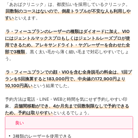
「あおばクリニック」は、都度払いを採用しているクリニック。
中国・四国
1店舗
回数制のコースはないので、倒産トラブルが不安な人も利用しや
すい
といえます。
九州・沖縄
3店舗
ラ・フィーユプランのレーザーの種類はダイオードに加え、VIO
にはジェントルマックスプロもしくはジェントルレーズプロが使
用できるため、アレキサンドライト・ヤグレーザーを合わせた全
部で3種類
。黒く太い毛から薄く細い毛まで対応しやすいでしょ
う。
ラ・フィーユプランでの顔・VIOを含む全身脱毛の料金は、1回プ
ランを5回換算すると183,000円で、中央値の172,900円より
10,100円高い
という結果でした。
予約方法は電話・LINE・WEBと時間を気にせず予約しやすい印
象。
店舗間移動ができ、4か月先まで回数制限なしで予約できる
ため、予約は取りやすい
といえるでしょう。
良い
3種類のレーザーを使用できる