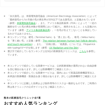
「永久脱毛」は、米国電気脱毛協会（American Electrology Association）によって
「最終脱毛から1か月後の毛の再生率が20%以下である脱毛法」と定義されています
（参照：
米国電気脱毛協会
）。また、アメリカ食品医薬局（FDA）によって「一定の
施術を行った毛の再生本数が長期間において減少し、維持されること」とも定義され
ています（参照：
アメリカ食品医薬品局
）。一生毛が生えてこないことを保証してい
るわけではありません。
本コンテンツでは、硬毛（Terminal hairs）を「黒く太い毛」、軟毛（Vellus hairs）
を「薄く細い毛」と定義（参照：
The relation between human hair follicle density 
and touch perception
）。また、「日焼け肌」「色黒肌」については、Fitzpatrick 
skin typingのV〜VIを指します（参照：
UV Radiation and the Skin
）。
選び方で紹介しているランキング上位5位の医療脱毛クリニックは、
こちら
を参照し
ています。
本コンテンツで紹介している医療サービスは、公的医療保険が適用されない自由診療
を含む場合があります。詳しくは医療機関でご確認ください。
本コンテンツで紹介している医療サービスは、国内において医薬品医療機器等法上、
未承認の医療機器・医薬品を扱う場合があります。詳しくは医療機関でご確認くださ
い。
本コンテンツに記載した効果および副作用等のリスクは一般的なものです。ご利用の
際は各クリニックの公式サイトなどをご確認ください。
熊本の医療脱毛クリニック全7選
おすすめ人気ランキング