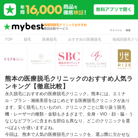
地域別脱毛クリニックおすすめ
商品比較サービス
マイページ
検索
TOP
脱毛
医療脱毛
おすすめの医療脱毛
地域別脱毛ク
熊本の医療脱毛クリニックのおすすめ人気ラ
ンキング【徹底比較】
永久脱毛におすすめの医療脱毛クリニック。熊本には、エミナ
ル・ブラン・湘南美容をはじめとする医療脱毛クリニックがあり
ます。安く脱毛したいものの、クリニックごとに取り扱う脱毛
機・レーザーの種類・金額もさまざまで、
全身・VIO・顔・脇・う
なじなどプランに含まれる部位
も異なり、どこのクリニックを選
べばよいか迷いますよね。
今回は、熊本で人気の医療脱毛クリニックを、選ぶ際に欠かせな