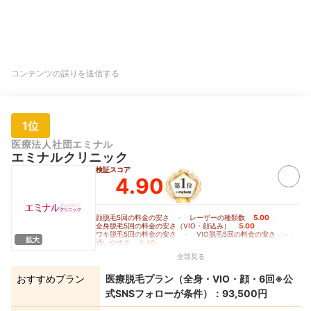
コンテンツの誤りを送信する
1位
医療法人社団エミナル
エミナルクリニック
検証スコア
4.90
顔脱毛5回の料金の安さ
-
｜
レーザーの種類数
5.00
｜
全身脱毛5回の料金の安さ（VIO・顔込み）
5.00
｜
ワキ脱毛5回の料金の安さ
-
｜
VIO脱毛5回の料金の安さ
-
｜
拡大
通いやすさ
4.40
全部見る
おすすめプラン
医療脱毛プラン（全身・VIO・顔・6回※公
式SNSフォローが条件）：93,500円