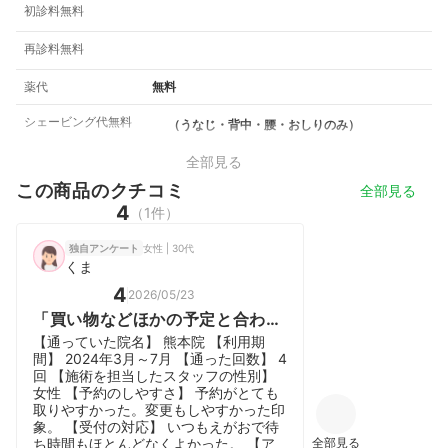
初診料無料
再診料無料
薬代
無料
シェービング代無料
（うなじ・背中・腰・おしりのみ）
全部見る
この商品のクチコミ
全部見る
4
（1件）
女性 | 30代
独自アンケート
くま
4
2026/05/23
「買い物などほかの予定と合わせ
やすい。」 「清潔感がありきれ
【通っていた院名】 熊本院 【利用期
い。」
間】 2024年3月～7月 【通った回数】 4
回 【施術を担当したスタッフの性別】
女性 【予約のしやすさ】 予約がとても
取りやすかった。変更もしやすかった印
象。 【受付の対応】 いつもえがおで待
全部見る
ち時間もほとんどなくよかった。 【ア