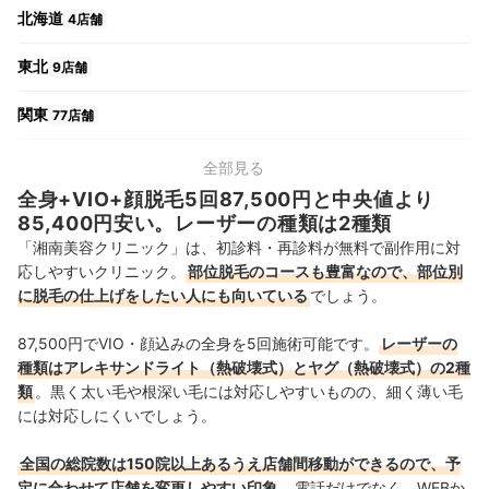
北海道
4店舗
東北
9店舗
関東
77店舗
中部
21店舗
全部見る
全身+VIO+顔脱毛5回87,500円と中央値より
関西
24店舗
85,400円安い。レーザーの種類は2種類
「湘南美容クリニック」は、初診料・再診料が無料で副作用に対
中国・四国
10店舗
応しやすいクリニック。
部位脱毛のコースも豊富なので、部位別
に脱毛の仕上げをしたい人にも向いている
でしょう。
九州・沖縄
14店舗
87,500円
でVIO・顔込みの全身を5回施術可能です。
レーザーの
種類はアレキサンドライト（熱破壊式）とヤグ（熱破壊式）の2種
類
。黒く太い毛や根深い毛には対応しやすいものの、細く薄い毛
には対応しにくいでしょう。
全国の総院数は150院以上あるうえ店舗間移動ができるので、予
定に合わせて店舗を変更しやすい印象
。
電話だけでなく、WEBか