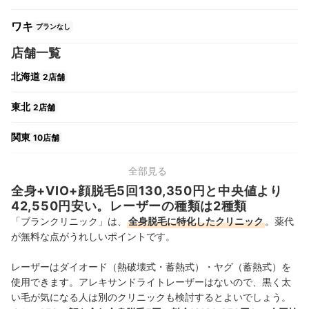
ワキ
プランなし
店舗一覧
北海道
2店舗
東北
2店舗
関東
10店舗
中部
5店舗
全部見る
全身+VIO+顔脱毛5回130,350円と中央値より
関西
4店舗
42,550円安い。レーザーの種類は2種類
「ブランクリニック」は、
全身脱毛に特化したクリニック
。薬代
中国・四国
4店舗
が無料な点がうれしいポイントです。
九州・沖縄
6店舗
レーザーはダイオード（熱破壊式・蓄熱式）・ヤグ（蓄熱式）を
使用できます。アレキサンドライトレーザーはないので、黒く太
い毛が気になる人は別のクリニックも検討するとよいでしょう。