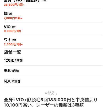
全身（VIO・顔込み）
2件
36,600円/1回~
顔
2件
7,800円/1回~
VIO
1件
9,800円/1回
ワキ
2件
2,500円/1回~
店舗一覧
北海道
2店舗
東北
1店舗
関東
17店舗
中部
5店舗
全部見る
全身+VIO+顔脱毛5回183,000円と中央値より
関西
5店舗
10,100円高い。レーザーの種類は3種類