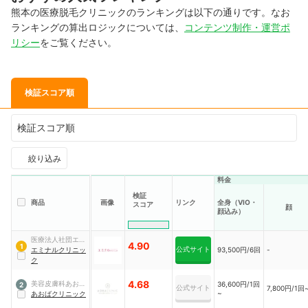
熊本の医療脱毛クリニックのランキングは以下の通りです。なお
ランキングの算出ロジックについては、
コンテンツ制作・運営ポ
リシー
をご覧ください。
検証スコア順
検証スコア順
絞り込み
料金
検証
商品
画像
リンク
全身（VIO・
スコア
顔
顔込み）
医療法人社団エミ
4.90
1
公式サイト
ナル
エミナルクリニッ
93,500円/6回
-
ク
4.68
美容皮膚科あおば
36,600円/1回
2
公式サイト
7,800円/1回
~
クリニック
あおばクリニック