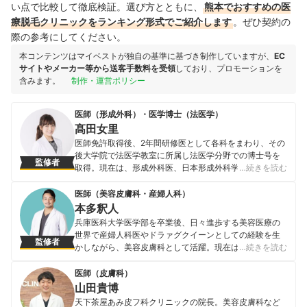
い点で比較して徹底検証。選び方とともに、
熊本でおすすめの医
療脱毛クリニックをランキング形式でご紹介します
。ぜひ契約の
際の参考にしてください。
本コンテンツはマイベストが独自の基準に基づき制作していますが、
EC
サイトやメーカー等から送客手数料を受領
しており、プロモーションを
含みます。
制作・運営ポリシー
医師（形成外科）・医学博士（法医学）
髙田女里
医師免許取得後、2年間研修医として各科をまわり、その
後大学院で法医学教室に所属し法医学分野での博士号を
監修者
取得。現在は、形成外科医、日本形成外科学会会員・認
…続きを読む
定専門医、日本抗加齢医学会会員、日本美容皮膚科学会
会員、日本医師会認定産業医として活動中。 <メディア
医師（美容皮膚科・産婦人科）
実績> 【テレビ】 ・TBS「直撃!コロシアム!!ズバッ
本多釈人
と!TV」「名医の太鼓判」 ・フジテレビ「キスマイ超
兵庫医科大学医学部を卒業後、日々進歩する美容医療の
BUSAIKU!?」「直撃 LIVE グッディ!」 ・関西テレビ
世界で産婦人科医やドラァグクイーンとしての経験を生
監修者
「NMB とまなぶくん」 ・テレビ東京「業界調査バラエテ
かしながら、美容皮膚科として活躍。現在は、表参道ス
…続きを読む
ィー!こんな事でモメてます」 ・日本テレビ「ナカイの
キンクリニック 美容皮膚科・外科に所属しながら、女性
窓」「恋のから騒ぎ」16 期生(2009 年医学部生時代)
の悩みを解決するお手伝いを行っている。また、肌や美
医師（皮膚科）
【監修】宝島社つるつる肌 BOOK 【WEB】・「オトナン
容の話をメンズの立場から面白く楽しく発信するために
山田貴博
サー」・グノシー「トレンド超予測」
YouTubeも配信中。
天下茶屋あみ皮フ科クリニックの院長。美容皮膚科など
髙田女里のプロフィール