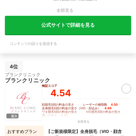
全部見る
公式サイトで詳細を見る
コンテンツの誤りを送信する
4位
ブランクリニック
ブランクリニック
検証スコア
4.54
顔脱毛5回の料金の安さ
-
｜
レーザーの種類数
4.50
｜
全身脱毛5回の料金の安さ（VIO・顔込み）
4.66
｜
ワキ脱毛5回の料金の安さ
-
｜
VIO脱毛5回の料金の安さ
-
｜
通いやすさ
4.40
拡大
全部見る
おすすめプラン
【ご新規様限定】全身脱毛（VIO・顔含