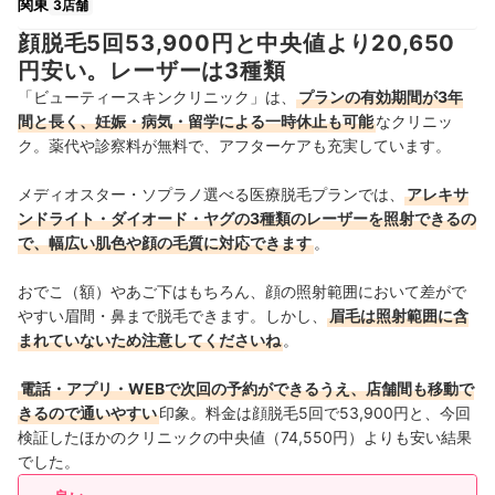
関東
3店舗
顔脱毛5回53,900円と中央値より20,650
円安い。レーザーは3種類
「ビューティースキンクリニック」は、
プランの有効期間が3年
間と長く、妊娠・病気・留学による一時休止も可能
なクリニッ
ク。薬代や診察料が無料で、アフターケアも充実しています。
メディオスター・ソプラノ選べる医療脱毛プランでは、
アレキサ
ンドライト・ダイオード・ヤグの3種類のレーザーを照射できるの
で、幅広い肌色や顔の毛質に対応できます
。
おでこ（額）やあご下はもちろん、顔の照射範囲において差がで
やすい眉間・鼻まで脱毛できます。しかし、
眉毛は照射範囲に含
まれていないため注意してくださいね
。
電話・アプリ・WEBで次回の予約ができるうえ、店舗間も移動で
きるので通いやすい
印象。料金は顔脱毛5回で53,900円と、今回
検証したほかのクリニックの中央値（74,550円）よりも安い結果
でした。