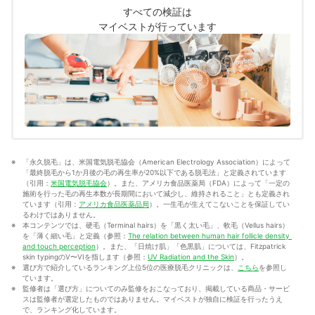
サービスを比較検証してきた。「選ぶのが難しい領域だ
すべての検証は
からこそ、徹底検証を通じて全ユーザーが選びやすい情
マイベストが行っています
報を届ける」ことをモットーに活動している。
真田桃花のプロフィール
「永久脱毛」は、米国電気脱毛協会（American Electrology Association）によって
「最終脱毛から1か月後の毛の再生率が20%以下である脱毛法」と定義されています
（引用：
米国電気脱毛協会
）。また、アメリカ食品医薬局（FDA）によって「一定の
施術を行った毛の再生本数が長期間において減少し、維持されること」とも定義され
ています（引用：
アメリカ食品医薬品局
）。一生毛が生えてこないことを保証してい
るわけではありません。
本コンテンツでは、硬毛（Terminal hairs）を「黒く太い毛」、軟毛（Vellus hairs）
を「薄く細い毛」と定義（参照：
The relation between human hair follicle density 
and touch perception
）。また、「日焼け肌」「色黒肌」については、Fitzpatrick 
skin typingのV〜VIを指します（参照：
UV Radiation and the Skin
）。
選び方で紹介しているランキング上位5位の医療脱毛クリニックは、
こちら
を参照し
ています。
監修者は「選び方」についてのみ監修をおこなっており、掲載している商品・サービ
スは監修者が選定したものではありません。マイベストが独自に検証を行ったうえ
で、ランキング化しています。