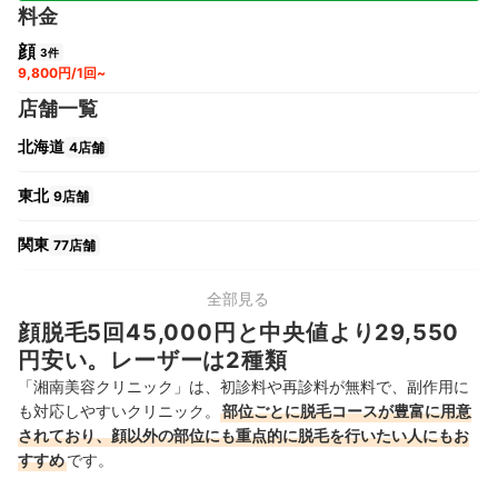
料金
顔
3件
9,800円/1回~
店舗一覧
北海道
4店舗
東北
9店舗
関東
77店舗
中部
21店舗
全部見る
顔脱毛5回45,000円と中央値より29,550
関西
24店舗
円安い。レーザーは2種類
「湘南美容クリニック」は、初診料や再診料が無料で、副作用に
中国・四国
10店舗
も対応しやすいクリニック。
部位ごとに脱毛コースが豊富に用意
されており、顔以外の部位にも重点的に脱毛を行いたい人にもお
九州・沖縄
14店舗
すすめ
です。