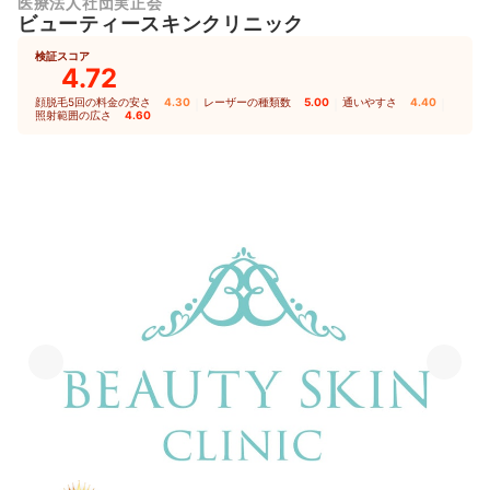
医療法人社団実正会
ビューティースキンクリニック
検証スコア
4.72
顔脱毛5回の料金の安さ
4.30
｜
レーザーの種類数
5.00
｜
通いやすさ
4.40
｜
照射範囲の広さ
4.60