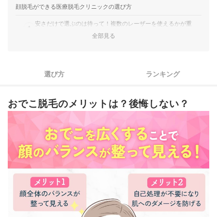
顔脱毛ができる医療脱毛クリニックの選び方
安さだけで選ぶのは待って！複数のレーザーを使えるかが重
1
要！
全部見る
基本はクリニックにお任せでOKだが、自分で選びたい人はレー
2
ザーの当て方の違いを理解しよう
選び方
ランキング
ツルツルを目指したいなら、8回以上脱毛が必要！予算と相談し
3
て契約しよう
照射範囲はクリニックによって変わる！脱毛したい部位がしっ
おでこ脱毛のメリットは？後悔しない？
4
かり含まれているかチェックして
5
予約変更・キャンセルしやすいクリニックを選ぼう
おでこ脱毛ができる医療脱毛クリニック全13選おすすめ人気ランキン
グ
人気のおでこ脱毛ができる医療脱毛クリニック全サービスを徹底比較！
医療脱毛は自由診療だから、無料のアフターケアが多いほうがおすすめ
美容脱毛と医療脱毛の違いは？