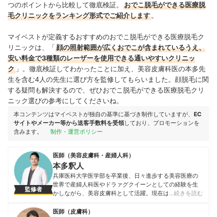
つのポイントから比較して徹底検証。
おでこ脱毛ができる医療脱
毛クリニックをランキング形式でご紹介します
。
マイベストが定義するおすすめのおでこ脱毛ができる医療脱毛ク
リニックは、「
顔の照射範囲が広くおでこが含まれているうえ、
安い料金で3種類のレーザーを使用できる通いやすいクリニッ
ク
」。徹底検証してわかったことに加え、美容皮膚科医の本多先
生を含む4人の先生に選び方を監修してもらいました。顔脱毛に関
する疑問も解決するので、ぜひおでこ脱毛ができる医療脱毛クリ
ニック選びの参考にしてくださいね。
本コンテンツはマイベストが独自の基準に基づき制作していますが、
EC
サイトやメーカー等から送客手数料を受領
しており、プロモーションを
含みます。
制作・運営ポリシー
医師（美容皮膚科・産婦人科）
本多釈人
兵庫医科大学医学部を卒業後、日々進歩する美容医療の
世界で産婦人科医やドラァグクイーンとしての経験を生
監修者
かしながら、美容皮膚科として活躍。現在は、表参道ス
…続きを読む
キンクリニック 美容皮膚科・外科に所属しながら、女性
の悩みを解決するお手伝いを行っている。また、肌や美
医師（皮膚科）