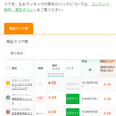
りです。なおランキングの算出ロジックについては、
コンテンツ
制作・運営ポリシー
をご覧ください。
検証スコア順
検証スコア順
絞り込み
料金
検証スコア
検証
顔脱毛5回の
商品
画像
リンク
スコア
顔
料金の安さ
医療法人社団実正
4.72
10,780円/1回
1
公式サイト
4.30
会
ビューティースキ
~
ンクリニック
SBCメディカルグ
4.48
2
公式サイト
4.48
ループ
湘南美容クリニッ
9,800円/1回~
ク
医療法人社団青山
4.39
10,900円/1回
3
公式サイト
4.09
啓優会
渋谷美容外科クリ
~