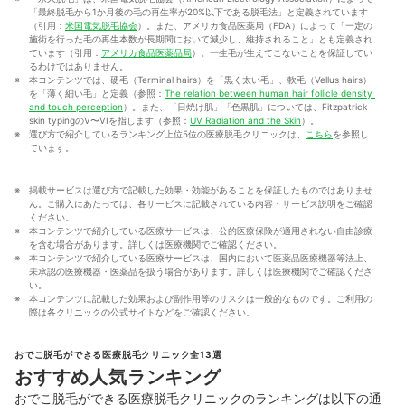
「最終脱毛から1か月後の毛の再生率が20%以下である脱毛法」と定義されています
（引用：
米国電気脱毛協会
）。また、アメリカ食品医薬局（FDA）によって「一定の
施術を行った毛の再生本数が長期間において減少し、維持されること」とも定義され
ています（引用：
アメリカ食品医薬品局
）。一生毛が生えてこないことを保証してい
るわけではありません。
本コンテンツでは、硬毛（Terminal hairs）を「黒く太い毛」、軟毛（Vellus hairs）
を「薄く細い毛」と定義（参照：
The relation between human hair follicle density 
and touch perception
）。また、「日焼け肌」「色黒肌」については、Fitzpatrick 
skin typingのV〜VIを指します（参照：
UV Radiation and the Skin
）。
選び方で紹介しているランキング上位5位の医療脱毛クリニックは、
こちら
を参照し
ています。
掲載サービスは選び方で記載した効果・効能があることを保証したものではありませ
ん。ご購入にあたっては、各サービスに記載されている内容・サービス説明をご確認
ください。
本コンテンツで紹介している医療サービスは、公的医療保険が適用されない自由診療
を含む場合があります。詳しくは医療機関でご確認ください。
本コンテンツで紹介している医療サービスは、国内において医薬品医療機器等法上、
未承認の医療機器・医薬品を扱う場合があります。詳しくは医療機関でご確認くださ
い。
本コンテンツに記載した効果および副作用等のリスクは一般的なものです。ご利用の
際は各クリニックの公式サイトなどをご確認ください。
おでこ脱毛ができる医療脱毛クリニック全13選
おすすめ人気ランキング
おでこ脱毛ができる医療脱毛クリニックのランキングは以下の通