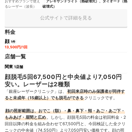
おすすめプランで使え
アレキサンドライト（熱破壊式）、ダイオード（熱
るレーザー（波長）
破壊式）
公式サイトで詳細を見る
料金
顔
1件
13,500円/1回
店舗一覧
関東
1店舗
顔脱毛5回67,500円と中央値より7,050円
安い。レーザーは2種類
「銀座レーザークリニック」は、
初回来店時のみ保護者が同伴す
ると未成年（15歳以上）でも脱毛ができる
クリニックです。
顔の照射範囲は、おでこ（額）・鼻・鼻下・頬・あご・あご下・
もみあげ・眉間と広め
。しかし、
顔脱毛5回の料金は初回料金・2
回目以降の料金を組み合わせて
67,500円
と、今回検証した全クリ
ニックの中央値（
74,550円
）より
7,050円安い
価格です。顔の照