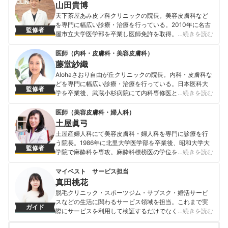
容の話をメンズの立場から面白く楽しく発信するために
山田貴博
YouTubeも配信中。
天下茶屋あみ皮フ科クリニックの院長。美容皮膚科など
本多釈人のプロフィール
を専門に幅広い診療・治療を行っている。2010年に名古
監修者
屋市立大学医学部を卒業し医師免許を取得。NTT西日本
…続きを読む
大阪病院（現・第二大阪警察病院）にて初期臨床研修を
行った後、大阪大学大学院医学系研究科にて神経細胞生
医師（内科・皮膚科・美容皮膚科）
物学の助教として基礎医学研究に従事。その後、阪南中
藤堂紗織
央病院皮膚科に勤務し、2017年に天下茶屋あみ皮フ科ク
Alohaさおり自由が丘クリニックの院長。内科・皮膚科な
リニックを開院。 ＜メディア監修・取材実績＞ ・2020
どを専門に幅広い診療・治療を行っている。日本医科大
監修者
年3月 関西テレビ『報道ランナー』 ・2020年7月 『医療
学を卒業後、武蔵小杉病院にて内科専修医として研修を
…続きを読む
人百科』 ・2020年9月 『MINE』化粧水（敏感肌、乾燥
終える。その後、善仁会丸子クリニックの院長として勤
肌、混合肌、脂性肌）に関する記事 ・2020年11月
務。現在は、Alohaさおり自由が丘クリニックの院長とし
医師（美容皮膚科・婦人科）
『MINE』洗顔料、ボディーソープ、乳液、美白美容液に
て勤務しながら、日本内科学会認定内科医・日本透析医
土屋眞弓
関する記事 ・2020年11月 『OZmall』
学会・日本腎臓学会・日本美容皮膚科学会・点滴療法研
土屋産婦人科にて美容皮膚科・婦人科を専門に診療を行
山田貴博のプロフィール
究会に所属し、幅広い医療の分野で活躍中。
う院長。1986年に北里大学医学部を卒業後、昭和大学大
監修者
藤堂紗織のプロフィール
学院で麻酔科を専攻。麻酔科標榜医の学位を取得後、現
…続きを読む
在は土屋産婦人科院長および目蒲病院理事長として婦人
科一般・美容皮膚科の診療を担当。また、日本産科婦人
マイベスト サービス担当
科学会・日本美容皮膚科学会・日本東洋医学会の会員と
真田桃花
しても活躍中。 ＜著書＞ 女性の医学ハンディブック（池
脱毛クリニック・スポーツジム・サブスク・婚活サービ
田書店） からだのことがよくわかる女性の医学（池田書
スなどの生活に関わるサービス領域を担当。これまで実
ガイド
店） はじめてでも安心 妊娠出産Book（成美堂出版）
際にサービスを利用して検証するだけでなく、医師や婚
…続きを読む
土屋眞弓のプロフィール
活アドバイザーなど多種多様な専門家への取材を通じて