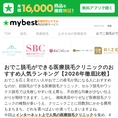
医療脱毛おすすめ
商品比較サービス
マイページ
検索
おでこ脱毛がで
TOP
脱毛
医療脱毛
おすすめの医療脱毛
おでこ脱毛ができる医療脱毛クリニックのお
すすめ人気ランキング【2026年徹底比較】
おでこを広く見せたい人やおでこの産毛が気になる人におすすめ
なのが、顔脱毛ができる医療脱毛クリニック。セルフ脱毛やワッ
クス脱毛では失敗しやすい生え際も、不自然な印象が少ない仕上
がりが期待できます。しかし、湘南美容やリゼなど医療脱毛クリ
ニックの種類が多いうえ、クリニックごとに回数別にかかる費用
もまちまち。どれを選べばよいか迷ってしまいますよね。
今回は
インターネット上で人気の医療脱毛クリニック
を集め、4