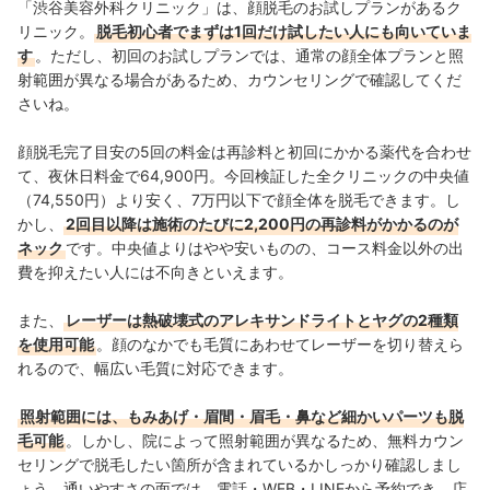
「渋谷美容外科クリニック」は、顔脱毛のお試しプランがあるク
リニック。
脱毛初心者でまずは1回だけ試したい人にも向いていま
す
。ただし、初回のお試しプランでは、通常の顔全体プランと照
射範囲が異なる場合があるため、カウンセリングで確認してくだ
さいね。
顔脱毛完了目安の5回の料金は再診料と初回にかかる薬代を合わせ
て、夜休日料金で64,900円。今回検証した全クリニックの中央値
（74,550円）より安く、7万円以下で顔全体を脱毛できます。し
かし、
2回目以降は施術のたびに2,200円の再診料がかかるのが
ネック
です。中央値よりはやや安いものの、コース料金以外の出
費を抑えたい人には不向きといえます。
また、
レーザーは熱破壊式のアレキサンドライトとヤグの2種類
を使用可能
。顔のなかでも毛質にあわせてレーザーを切り替えら
れるので、幅広い毛質に対応できます。
照射範囲には、もみあげ・眉間・眉毛・鼻など細かいパーツも脱
毛可能
。しかし、院によって照射範囲が異なるため、無料カウン
セリングで脱毛したい箇所が含まれているかしっかり確認しまし
ょう。通いやすさの面では、
電話・WEB・LINEから予約でき、店