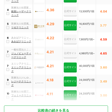
ニック
医療法人社団富家
4.36
4
公式サイト
4.04
会 銀座レーザーク
銀座レーザークリ
13,500円/1回
リニック
ニック
4.29
医療法人社団風林
16,800円/1回
5
公式サイト
3.77
~
会
リゼクリニック
4.22
あおばクリニック
6
公式サイト
4.59
7,800円/1回~
グループ
あおばクリニック
一般社団法人ここ
4.21
7
公式サイト
4.65
ろ
ジュノビューティ
4,980円/1回~
ークリニック
エミシアクリニッ
4.21
40,000円/1回
7
公式サイト
3.60
ク
エミシアクリニッ
~
ク
医療法人けんゆう
4.18
24,000円/1回
9
公式サイト
3.49
会
レジーナクリニッ
~
ク
医療法人社団三幸
4.11
24,200円/1回
10
公式サイト
3.00
会
フェミークリニッ
~
ク
比較表の続きを見る