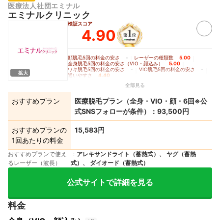
医療法人社団エミナル
エミナルクリニック
検証スコア
4.90
顔脱毛5回の料金の安さ
-
｜
レーザーの種類数
5.00
｜
全身脱毛5回の料金の安さ（VIO・顔込み）
5.00
｜
ワキ脱毛5回の料金の安さ
-
｜
VIO脱毛5回の料金の安さ
-
｜
拡大
通いやすさ
4.40
全部見る
おすすめプラン
医療脱毛プラン（全身・VIO・顔・6回※公
式SNSフォローが条件）：93,500円
おすすめプランの
15,583円
1回あたりの料金
おすすめプランで使え
アレキサンドライト（蓄熱式）、 ヤグ（蓄熱
るレーザー（波長）
式）、 ダイオード（蓄熱式）
公式サイトで詳細を見る
料金