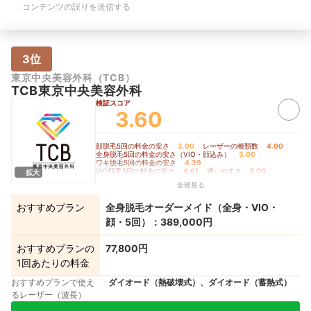
コンテンツの誤りを送信する
3位
東京中央美容外科（TCB）
TCB東京中央美容外科
検証スコア
3.60
顔脱毛5回の料金の安さ
3.00
｜
レーザーの種類数
4.00
｜
全身脱毛5回の料金の安さ（VIO・顔込み）
3.00
｜
ワキ脱毛5回の料金の安さ
4.39
｜
VIO脱毛5回の料金の安さ
4.61
｜
通いやすさ
5.00
拡大
全部見る
おすすめプラン
全身脱毛オーダーメイド（全身・VIO・
顔・5回）：389,000円
おすすめプランの
77,800円
1回あたりの料金
おすすめプランで使え
ダイオード（熱破壊式）、ダイオード（蓄熱式）
るレーザー（波長）