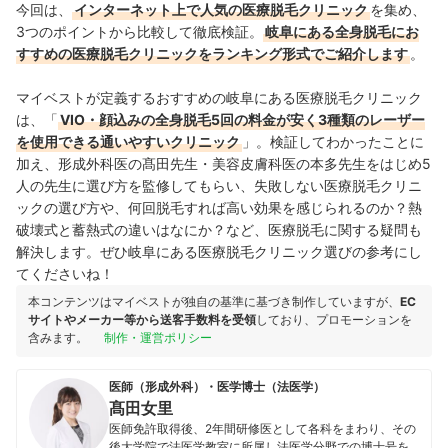
今回は、
インターネット上で人気の医療脱毛クリニック
を集め、
3つのポイントから比較して徹底検証。
岐阜にある全身脱毛にお
すすめの医療脱毛クリニックをランキング形式でご紹介します
。
マイベストが定義するおすすめの岐阜にある医療脱毛クリニック
は、「
VIO・顔込みの全身脱毛5回の料金が安く3種類のレーザー
を使用できる通いやすいクリニック
」。検証してわかったことに
加え、形成外科医の髙田先生・美容皮膚科医の本多先生をはじめ5
人の先生に選び方を監修してもらい、失敗しない医療脱毛クリニ
ックの選び方や、何回脱毛すれば高い効果を感じられるのか？熱
破壊式と蓄熱式の違いはなにか？など、医療脱毛に関する疑問も
解決します。ぜひ岐阜にある医療脱毛クリニック選びの参考にし
てくださいね！
本コンテンツはマイベストが独自の基準に基づき制作していますが、
EC
サイトやメーカー等から送客手数料を受領
しており、プロモーションを
含みます。
制作・運営ポリシー
医師（形成外科）・医学博士（法医学）
髙田女里
医師免許取得後、2年間研修医として各科をまわり、その
後大学院で法医学教室に所属し法医学分野での博士号を