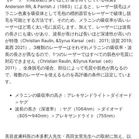
Anderson RR, & Parrish J（1983）によると、レーザー脱毛はメ
ラニン色素を吸収体として毛包の標的器官をレーザーで破壊し脱
毛を可能とする方法です。そのため、メラニンの吸収率が高いレ
ーザーほど黒く太い毛に反応します。加えて、レーザーには波長
の長さにも違いがあり、波長が長ければ長いほど深達性が高いの
が特徴（Christian Raulin, &Syrus Karsai（ed） 2011; 須賀 2019;
葛西 2021）。3種類のレーザーはそれぞれメラニンの吸収率・波
長の長さが異なるので、1つのレーザーではすべての肌色や毛質に
対応できません（Christian Raulin, &Syrus Karsai（ed）
2011）。全身脱毛の場合、部位によって毛質や肌色が異なるの
で、複数のレーザーを使えるものを高評価の条件に設定していま
す。
メラニンの吸収率の高さ：アレキサンドライト＞ダイオード
＞ヤグ
波長の長さ（深達率）：ヤグ（1064nm）＞ダイオード
（805〜940nm）＞アレキサンドライト（755nm）
美容皮膚科医の本多釈人先生・髙田女里先生への取材に加え、以