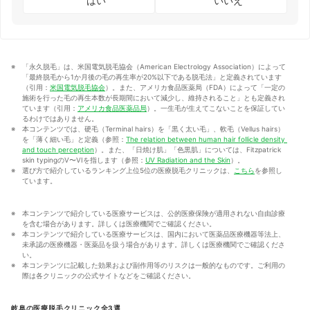
はい
いいえ
「永久脱毛」は、米国電気脱毛協会（American Electrology Association）によって
「最終脱毛から1か月後の毛の再生率が20%以下である脱毛法」と定義されています
（引用：
米国電気脱毛協会
）。また、アメリカ食品医薬局（FDA）によって「一定の
施術を行った毛の再生本数が長期間において減少し、維持されること」とも定義され
ています（引用：
アメリカ食品医薬品局
）。一生毛が生えてこないことを保証してい
るわけではありません。
本コンテンツでは、硬毛（Terminal hairs）を「黒く太い毛」、軟毛（Vellus hairs）
を「薄く細い毛」と定義（参照：
The relation between human hair follicle density 
and touch perception
）。また、「日焼け肌」「色黒肌」については、Fitzpatrick 
skin typingのV〜VIを指します（参照：
UV Radiation and the Skin
）。
選び方で紹介しているランキング上位5位の医療脱毛クリニックは、
こちら
を参照し
ています。
本コンテンツで紹介している医療サービスは、公的医療保険が適用されない自由診療
を含む場合があります。詳しくは医療機関でご確認ください。
本コンテンツで紹介している医療サービスは、国内において医薬品医療機器等法上、
未承認の医療機器・医薬品を扱う場合があります。詳しくは医療機関でご確認くださ
い。
本コンテンツに記載した効果および副作用等のリスクは一般的なものです。ご利用の
際は各クリニックの公式サイトなどをご確認ください。
岐阜の医療脱毛クリニック全3選