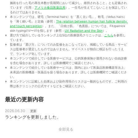
施術を行った毛の再生本数が長期間において減少し、維持されること」とも定義され
ています（引用：
アメリカ食品医薬品局
）。一生毛が生えてこないことを保証してい
るわけではありません。
本コンテンツでは、硬毛（Terminal hairs）を「黒く太い毛」、軟毛（Vellus hairs）
を「薄く細い毛」と定義（参照：
The relation between human hair follicle density 
and touch perception
）。また、「日焼け肌」「色黒肌」については、Fitzpatrick 
skin typingのV〜VIを指します（参照：
UV Radiation and the Skin
）。
選び方で紹介しているランキング上位5位の医療脱毛クリニックは、
こちら
を参照し
ています。
監修者は「選び方」についてのみ監修をおこなっており、掲載している商品・サービ
スは監修者が選定したものではありません。マイベストが独自に検証を行ったうえ
で、ランキング化しています。
本コンテンツで紹介している医療サービスは、公的医療保険が適用されない自由診療
を含む場合があります。詳しくは医療機関でご確認ください。
本コンテンツで紹介している医療サービスは、国内において医薬品医療機器等法上、
未承認の医療機器・医薬品を扱う場合があります。詳しくは医療機関でご確認くださ
い。
本コンテンツに記載した効果および副作用等のリスクは一般的なものです。ご利用の
際は各クリニックの公式サイトなどをご確認ください。
最近の更新内容
2026.06.30
更新
ランキングを更新しました。
全部見る