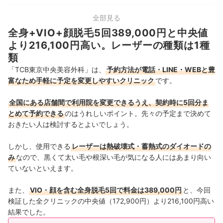
中部
17店舗
全部見る
全身+VIO+顔脱毛5回389,000円と中央値
関西
14店舗
より216,100円高い。レーザーの種類は1種
類
中国・四国
10店舗
「TCB東京中央美容外科」は、
予約方法が電話・LINE・WEBと豊
富なため手軽に予定を変更しやすいクリニック
です。
九州・沖縄
12店舗
全国にある店舗間で利用院を変更できるうえ、契約時に5回分ま
とめて予約できる
のはうれしいポイント。先々の予定まで決めて
おきたい人は検討するとよいでしょう。
しかし、使用できる
レーザーは熱破壊式・蓄熱式のダイオードの
み
なので、黒くて太い毛や根深い毛が気になる人にはあまり向い
ていないといえます。
また、
VIO・顔を含む全身脱毛5回で料金は389,000円
と、今回
検証した全クリニックの中央値（172,900円）より216,100円高い
結果でした。