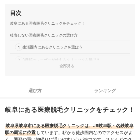
目次
岐阜にある医療脱毛クリニックをチェック！
後悔しない医療脱毛クリニックの選び方
1
生活圏内にあるクリニックを選ぼう
2
3種類のレーザーが使えるクリニックを選ぼう
全部見る
3
5回プランで料金を比較し、終了後に足りなかったら追加しよう
4
WEB予約＆キャンセル待ち通知機能があるとさらに通いやすい
選び方
ランキング
岐阜の医療脱毛クリニック全3選おすすめ人気ランキング
岐阜にある医療脱毛クリニックをチェック！
岐阜にある人気の医療脱毛クリニックを徹底比較！
岐阜で通う医療脱毛は自由診療。無料のアフターケアが多いに越したこ
岐阜県岐阜市にある医療脱毛クリニックは、JR岐阜駅・名鉄岐阜
とはない！
駅の周辺に位置
しています。駅から徒歩圏内なのでアクセスがよ
く、通勤や買い物帰りに通いやすい点が魅力です。ほとんどのク