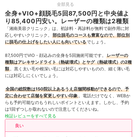
中部
21店舗
全部見る
全身+VIO+顔脱毛5回87,500円と中央値よ
関西
24店舗
り85,400円安い。レーザーの種類は2種類
「湘南美容クリニック」は、初診料・再診料が無料で副作用に対
中国・四国
10店舗
応しやすいクリニック。
部位脱毛のコースも豊富なので、部位別
に脱毛の仕上げをしたい人にも向いている
でしょう。
九州・沖縄
14店舗
87,500円
でVIO・顔込みの全身を5回施術可能です。
レーザーの
種類はアレキサンドライト（熱破壊式）とヤグ（熱破壊式）の2種
類
。黒く太い毛や根深い毛には対応しやすいものの、細く薄い毛
には対応しにくいでしょう。
全国の総院数は150院以上あるうえ店舗間移動ができるので、予
定に合わせて店舗を変更しやすい印象
。
電話だけでなく、WEBか
らも予約可能なのもうれしいポイントといえます。しかし、予約
は1回ずつしか取れないので注意してくださいね。
検証レビューをすべて見る
良い