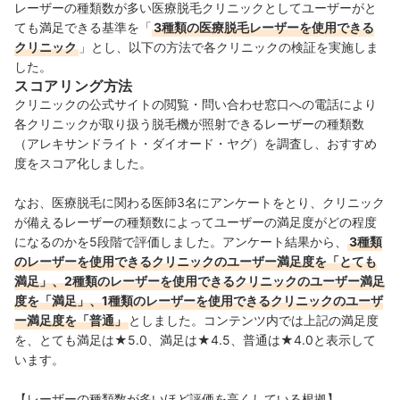
レーザーの種類数が多い医療脱毛クリニックとしてユーザーがと
ても満足できる基準を「
3種類の医療脱毛レーザーを使用できる
クリニック
」とし、以下の方法で各クリニックの検証を実施しま
した。
スコアリング方法
クリニックの公式サイトの閲覧・問い合わせ窓口への電話により
各クリニックが取り扱う脱毛機が照射できるレーザーの種類数
（アレキサンドライト・ダイオード・ヤグ）を調査し、おすすめ
度をスコア化しました。
なお、医療脱毛に関わる医師3名にアンケートをとり、クリニック
が備えるレーザーの種類数によってユーザーの満足度がどの程度
になるのかを5段階で評価しました。アンケート結果から、
3種類
のレーザーを使用できるクリニックのユーザー満足度を「とても
満足」、2種類のレーザーを使用できるクリニックのユーザー満足
度を「満足」、1種類のレーザーを使用できるクリニックのユーザ
ー満足度を「普通」
としました。コンテンツ内では上記の満足度
を、とても満足は★5.0、満足は★4.5、普通は★4.0と表示して
います。
【レーザーの種類数が多いほど評価を高くしている根拠】