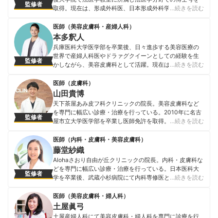
監修者
取得。現在は、形成外科医、日本形成外科学会会員・認
…続きを読む
定専門医、日本抗加齢医学会会員、日本美容皮膚科学会
会員、日本医師会認定産業医として活動中。 <メディア
医師（美容皮膚科・産婦人科）
実績> 【テレビ】 ・TBS「直撃!コロシアム!!ズバッ
本多釈人
と!TV」「名医の太鼓判」 ・フジテレビ「キスマイ超
兵庫医科大学医学部を卒業後、日々進歩する美容医療の
BUSAIKU!?」「直撃 LIVE グッディ!」 ・関西テレビ
世界で産婦人科医やドラァグクイーンとしての経験を生
監修者
「NMB とまなぶくん」 ・テレビ東京「業界調査バラエテ
かしながら、美容皮膚科として活躍。現在は、表参道ス
…続きを読む
ィー!こんな事でモメてます」 ・日本テレビ「ナカイの
キンクリニック 美容皮膚科・外科に所属しながら、女性
窓」「恋のから騒ぎ」16 期生(2009 年医学部生時代)
の悩みを解決するお手伝いを行っている。また、肌や美
医師（皮膚科）
【監修】宝島社つるつる肌 BOOK 【WEB】・「オトナン
容の話をメンズの立場から面白く楽しく発信するために
山田貴博
サー」・グノシー「トレンド超予測」
YouTubeも配信中。
天下茶屋あみ皮フ科クリニックの院長。美容皮膚科など
髙田女里のプロフィール
本多釈人のプロフィール
を専門に幅広い診療・治療を行っている。2010年に名古
監修者
屋市立大学医学部を卒業し医師免許を取得。NTT西日本
…続きを読む
大阪病院（現・第二大阪警察病院）にて初期臨床研修を
行った後、大阪大学大学院医学系研究科にて神経細胞生
医師（内科・皮膚科・美容皮膚科）
物学の助教として基礎医学研究に従事。その後、阪南中
藤堂紗織
央病院皮膚科に勤務し、2017年に天下茶屋あみ皮フ科ク
Alohaさおり自由が丘クリニックの院長。内科・皮膚科な
リニックを開院。 ＜メディア監修・取材実績＞ ・2020
どを専門に幅広い診療・治療を行っている。日本医科大
監修者
年3月 関西テレビ『報道ランナー』 ・2020年7月 『医療
学を卒業後、武蔵小杉病院にて内科専修医として研修を
…続きを読む
人百科』 ・2020年9月 『MINE』化粧水（敏感肌、乾燥
終える。その後、善仁会丸子クリニックの院長として勤
肌、混合肌、脂性肌）に関する記事 ・2020年11月
務。現在は、Alohaさおり自由が丘クリニックの院長とし
医師（美容皮膚科・婦人科）
『MINE』洗顔料、ボディーソープ、乳液、美白美容液に
て勤務しながら、日本内科学会認定内科医・日本透析医
土屋眞弓
関する記事 ・2020年11月 『OZmall』
学会・日本腎臓学会・日本美容皮膚科学会・点滴療法研
土屋産婦人科にて美容皮膚科・婦人科を専門に診療を行
山田貴博のプロフィール