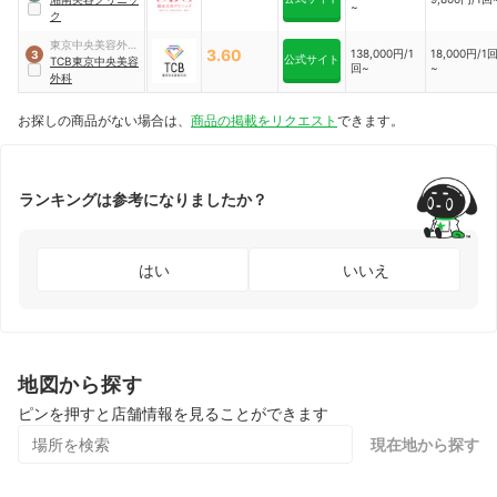
~
ク
東京中央美容外科
3.60
138,000円/1
18,000円/1
3
公式サイト
（TCB）
TCB東京中央美容
回~
~
外科
お探しの商品がない場合は、
商品の掲載をリクエスト
できます。
ランキングは参考になりましたか？
はい
いいえ
地図から探す
ピンを押すと店舗情報を見ることができます
現在地から探す