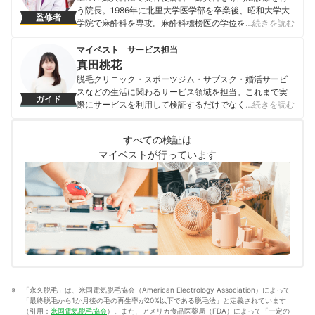
究会に所属し、幅広い医療の分野で活躍中。
う院長。1986年に北里大学医学部を卒業後、昭和大学大
監修者
藤堂紗織のプロフィール
学院で麻酔科を専攻。麻酔科標榜医の学位を取得後、現
…続きを読む
在は土屋産婦人科院長および目蒲病院理事長として婦人
科一般・美容皮膚科の診療を担当。また、日本産科婦人
マイベスト サービス担当
科学会・日本美容皮膚科学会・日本東洋医学会の会員と
真田桃花
しても活躍中。 ＜著書＞ 女性の医学ハンディブック（池
脱毛クリニック・スポーツジム・サブスク・婚活サービ
田書店） からだのことがよくわかる女性の医学（池田書
スなどの生活に関わるサービス領域を担当。これまで実
ガイド
店） はじめてでも安心 妊娠出産Book（成美堂出版）
際にサービスを利用して検証するだけでなく、医師や婚
…続きを読む
土屋眞弓のプロフィール
活アドバイザーなど多種多様な専門家への取材を通じて
サービスを比較検証してきた。「選ぶのが難しい領域だ
すべての検証は
からこそ、徹底検証を通じて全ユーザーが選びやすい情
マイベストが行っています
報を届ける」ことをモットーに活動している。
真田桃花のプロフィール
「永久脱毛」は、米国電気脱毛協会（American Electrology Association）によって
「最終脱毛から1か月後の毛の再生率が20%以下である脱毛法」と定義されています
（引用：
米国電気脱毛協会
）。また、アメリカ食品医薬局（FDA）によって「一定の