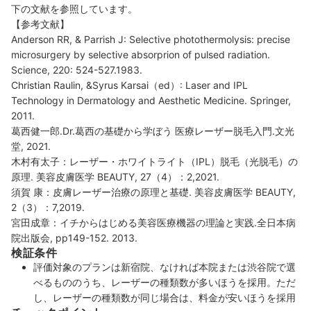
下の文献を参照しています。
【参考文献】
Anderson RR, & Parrish J: Selective photothermolysis: precise
microsurgery by selective absorprion of pulsed radiation.
Science, 220: 524-527.1983.
Christian Raulin, &Syrus Karsai（ed）: Laser and IPL
Technology in Dermatology and Aesthetic Medicine. Springer,
2011.
葛西健一郎.Dr.葛西の基礎から学ぼう 医療レーザー脱毛入門.文光
堂, 2021.
木村有太子：レーザー・ホワイトライト（IPL）脱毛（光脱毛）の
原理. 美容皮膚医学 BEAUTY, 27（4）：2,2021.
須賀 康：皮膚レーザー治療の原理と基礎. 美容皮膚医学 BEAUTY,
2（3）：7,2019.
宮田成章：イチからはじめる美容医療機器の理論と実践.全日本病
院出版会, pp149-152. 2013.
検証条件
評価対象のプランは新宿院、なければ本院または渋谷院で選
べるもののうち、レーザーの種類数が多いほうを採用。ただ
し、レーザーの種類数が同じ場合は、料金が安いほうを採用