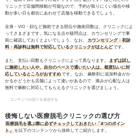
美容脱毛と医療脱毛の違いは？
リニックで店舗間移動が可能なので、予約が取りにくい場合や移
ほかの地域の医療脱毛クリニックもチェック
動が多い日も都合にあわせて店舗を移動できるでしょう。
全身・VIO・顔など施術できる部位や施術回数は、クリニックによ
ってさまざまです。気になる点や疑問点は、カウンセリングで事
前に確認しておくとよいでしょう。なお、
カウンセリング・初診
料・再診料は無料で対応しているクリニックがほとんど
です。
また、支払い回数もクリニックによって異なります。
まずは試し
に施術したい人や、自分のペースで通いたい人は、都度払いに対
応しているところがおすすめ
です。なお、麻酔剤に追加料金がか
かるかどうかも店舗によって違いがあるので、痛みが心配な人は
無料で麻酔に対応してもらえるクリニックを選びましょう。
コンテンツの誤りを送信する
後悔しない医療脱毛クリニックの選び方
医療脱毛を選ぶ際に必ずチェックしておきたい「4つのポイン
ト」
を以下のコンテンツから抜粋してご紹介します。