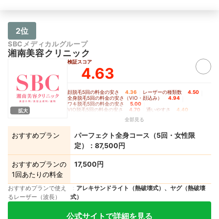
2位
SBCメディカルグループ
湘南美容クリニック
検証スコア
4.63
顔脱毛5回の料金の安さ
4.36
｜
レーザーの種類数
4.50
｜
全身脱毛5回の料金の安さ（VIO・顔込み）
4.94
｜
ワキ脱毛5回の料金の安さ
5.00
｜
VIO脱毛5回の料金の安さ
4.70
｜
通いやすさ
4.40
拡大
全部見る
おすすめプラン
パーフェクト全身コース（5回・女性限
定）：87,500円
おすすめプランの
17,500円
1回あたりの料金
おすすめプランで使え
アレキサンドライト（熱破壊式）、ヤグ（熱破壊
るレーザー（波長）
式）
公式サイトで詳細を見る