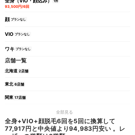
全身（VIO・顔込み）
1件
93,500円/6回
顔
プランなし
VIO
プランなし
ワキ
プランなし
店舗一覧
北海道
2店舗
東北
6店舗
関東
17店舗
中部
11店舗
全部見る
全身+VIO+顔脱毛6回を5回に換算して
関西
9店舗
77,917円と中央値より94,983円安い 。レ