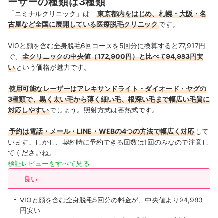
ーザーの種類は3種類
中国・四国
7店舗
「エミナルクリニック」は、
東京都内をはじめ、札幌・大阪・名
古屋など全国に展開している医療脱毛クリニック
です。
九州・沖縄
11店舗
VIOと顔を含む全身脱毛6回コースを5回分に換算すると77,917円
で、
全クリニックの中央値（172,900円）と比べて94,983円安
い
という価格が魅力です。
使用可能なレーザーはアレキサンドライト・ダイオード・ヤグの
3種類で、黒く太い毛から薄く細い毛、根深い毛まで幅広い毛質に
対応しやすい
でしょう。照射方式は蓄熱式です。
予約は電話・メール・LINE・WEBの4つの方法で幅広く対応
して
います。しかし、契約時に予約できる回数は1回のみなので注意し
てくださいね。
検証レビューをすべて見る
良い
VIOと顔を含む全身脱毛5回分の料金が、中央値より94,983
円安い