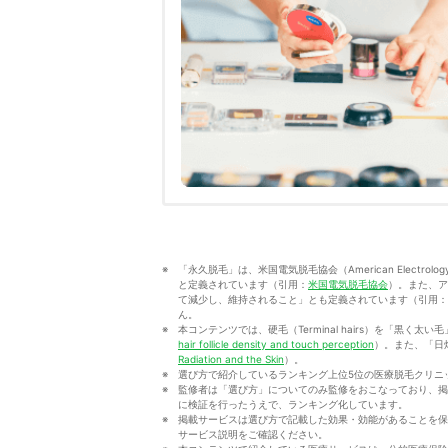
「永久脱毛」は、米国電気脱毛協会（American Electrol
と定義されています（引用：
米国電気脱毛協会
）。また、ア
て減少し、維持されること」とも定義されています（引用：
ん。
本コンテンツでは、硬毛（Terminal hairs）を「黒く太い毛
hair follicle density and touch perception
）。また、「日焼け
Radiation and the Skin
）。
選び方で紹介しているランキング上位5位の医療脱毛クリニ
監修者は「選び方」についてのみ監修をおこなっており、掲
に検証を行ったうえで、ランキング化しています。
掲載サービスは選び方で記載した効果・効能があることを保
サービス説明をご確認ください。