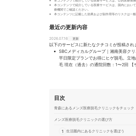
本コンテンツで紹介している医療サービスは、公的医療保険
本コンテンツで紹介している医療サービスは、国内において
療機関でご確認ください。
本コンテンツに記載した効果および副作用等のリスクは一般
最近の更新内容
2026.07.16
更新
以下のサービスに新たなクチコミが投稿され
SBCメディカルグループ｜湘南美容クリ
平日限定プランでお得にヒゲ脱毛。立地
毛 現在（過去）の通院回数：1〜2回 【サービスの良かった点】 アミュプラザみやざき内という立地の良
さが決め手でした。仕事帰りや買い物の
利です。 見積書…
目次
青森にあるメンズ医療脱毛クリニックをチェック
メンズ医療脱毛クリニックの選び方
1
生活圏内にあるクリニックを選ぼう