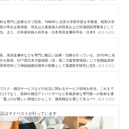
本美容皮膚科学会・点滴療法研究会に所属し、幅広い医療の分野で活躍
科を専門に診療を行う院長。1986年に北里大学医学部を卒業後、昭和大学
医の学位を取得後、現在は土屋産婦人科院長および目蒲病院理事長として
当。また、日本産科婦人科学会・日本美容皮膚科学会・日本東洋医学会の
…続きを読む
女性の医学ハンディブック（池田書店） からだのことがよくわかる女性の医
妊娠出産Book（成美堂出版）
長。美容皮膚科などを専門に幅広い診療・治療を行っている。2010年に名
許を取得。NTT西日本大阪病院（現・第二大阪警察病院）にて初期臨床研
系研究科にて神経細胞生物学の助教として基礎医学研究に従事。その後、
…続きを読む
17年に天下茶屋あみ皮フ科クリニックを開院。 ＜メディア監修・取材実績
ランナー』 ・2020年7月 『医療人百科』 ・2020年9月 『MINE』化粧水
に関する記事 ・2020年11月 『MINE』洗顔料、ボディーソープ、乳液、
月 『OZmall』
ブスク・婚活サービスなどの生活に関わるサービス領域を担当。これまで
だけでなく、医師や婚活アドバイザーなど多種多様な専門家への取材を通
「選ぶのが難しい領域だからこそ、徹底検証を通じて全ユーザーが選びや
…続きを読む
に活動している。
検証は
マイベストが行っています