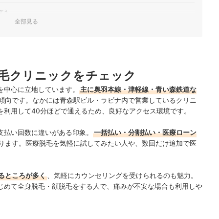
ぼう
全部見る
足りなかったら追加しよう
るとさらに通いやすい
毛クリニックをチェック
人気ランキング
を中心に立地しています。
主に奥羽本線・津軽線・青い森鉄道な
比較！
傾向です。なかには青森駅ビル・ラビナ内で営業しているクリニ
察料やアフターケアが無料のところがおすすめ
を利用して40分ほどで通えるため、良好なアクセス環境です。
支払い回数に違いがある印象。
一括払い・分割払い・医療ローン
ります。医療脱毛を気軽に試してみたい人や、数回だけ追加で医
るところが多く
、気軽にカウンセリングを受けられるのも魅力。
じめて
全身脱毛・顔脱毛をする人で、痛みが不安な場合も
利用しや