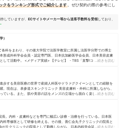
ックをランキング形式でご紹介します
。ぜひ契約の際の参考にし
制作していますが、
ECサイトやメーカー等から送客手数料を受領
しており、
ー
学）
て各科をまわり、その後大学院で法医学教室に所属し法医学分野での博士
本形成外科学会会員・認定専門医、日本抗加齢医学会会員、日本美容皮膚
て活動中。 <メディア実績> 【テレビ】 ・TBS「直撃!コロシアム!!ズ
…続きを読む
テレビ「キスマイ超 BUSAIKU!?」「直撃 LIVE グッディ!」 ・関西テレビ
東京「業界調査バラエティー!こんな事でモメてます」 ・日本テレビ「ナカイ
09 年医学部生時代) 【監修】宝島社つるつる肌 BOOK 【WEB】・「オトナ
測」
進歩する美容医療の世界で産婦人科医やドラァグクイーンとしての経験を
躍。現在は、表参道スキンクリニック 美容皮膚科・外科に所属しながら、
っている。また、肌や美容の話をメンズの立場から面白く楽しく発信する
…続きを読む
クの院長。内科・皮膚科などを専門に幅広い診療・治療を行っている。日本医
内科専修医として研修を終える。その後、善仁会丸子クリニックの院長と
り自由が丘クリニックの院長として勤務しながら、日本内科学会認定内科医・
…続きを読む