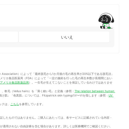
いいえ
ogy Association）によって「最終脱毛から1か月後の毛の再生率が20%以下である脱毛法」
メリカ食品医薬局（FDA）によって「一定の施術を行った毛の再生本数が長期間におい
アメリカ食品医薬品局
）。一生毛が生えてこないことを保証しているわけではありませ
」、軟毛（Vellus hairs）を「薄く細い毛」と定義（参照：
The relation between human 
肌」「色黒肌」については、Fitzpatrick skin typingのV〜VIを指します（参照：
UV 
ックは、
こちら
を参照しています。
証したものではありません。ご購入にあたっては、各サービスに記載されている内容・
が適用されない自由診療を含む場合があります。詳しくは医療機関でご確認ください。