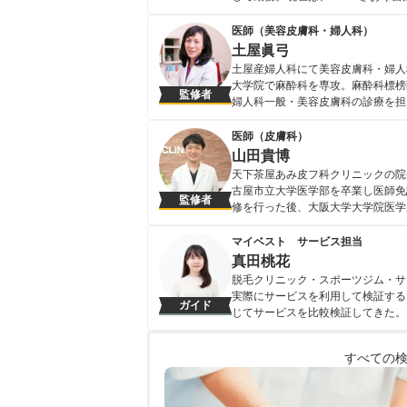
日本透析医学会・日本腎臓学会・日
中。
医師（美容皮膚科・婦人科）
藤堂紗織のプロフィール
土屋眞弓
土屋産婦人科にて美容皮膚科・婦人
大学院で麻酔科を専攻。麻酔科標榜
監修者
婦人科一般・美容皮膚科の診療を担
会員としても活躍中。 ＜著書＞ 
学（池田書店） はじめてでも安心 
医師（皮膚科）
土屋眞弓のプロフィール
山田貴博
天下茶屋あみ皮フ科クリニックの院
古屋市立大学医学部を卒業し医師免
監修者
修を行った後、大阪大学大学院医学
阪南中央病院皮膚科に勤務し、20
＞ ・2020年3月 関西テレビ『報道
マイベスト サービス担当
（敏感肌、乾燥肌、混合肌、脂性肌）
真田桃花
美白美容液に関する記事 ・2020年11
脱毛クリニック・スポーツジム・サ
山田貴博のプロフィール
実際にサービスを利用して検証する
ガイド
じてサービスを比較検証してきた。
すい情報を届ける」ことをモットー
真田桃花のプロフィール
すべての