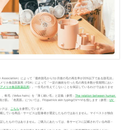
ogy Association）によって「最終脱毛から1か月後の毛の再生率が20%以下である脱毛法」
メリカ食品医薬局（FDA）によって「一定の施術を行った毛の再生本数が長期間におい
アメリカ食品医薬品局
）。一生毛が生えてこないことを保証しているわけではありませ
」、軟毛（Vellus hairs）を「薄く細い毛」と定義（参照：
The relation between human 
肌」「色黒肌」については、Fitzpatrick skin typingのV〜VIを指します（参照：
UV 
ックは、
こちら
を参照しています。
載している商品・サービスは監修者が選定したものではありません。マイベストが独自
証したものではありません。ご購入にあたっては、各サービスに記載されている内容・