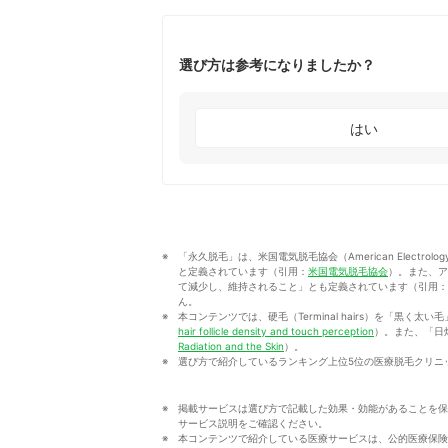
選び方は参考になりましたか？
はい
「永久脱毛」は、米国電気脱毛協会（American Electrol
と定義されています（引用：
米国電気脱毛協会
）。また、ア
て減少し、維持されること」とも定義されています（引用：
ん。
本コンテンツでは、硬毛（Terminal hairs）を「黒く太い毛
hair follicle density and touch perception
）。また、「日焼け
Radiation and the Skin
）。
選び方で紹介しているランキング上位5位の医療脱毛クリニ
掲載サービスは選び方で記載した効果・効能があることを保
サービス説明をご確認ください。
本コンテンツで紹介している医療サービスは、公的医療保険