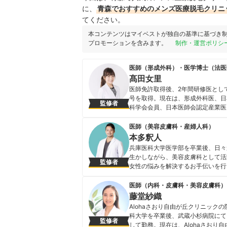
に、
青森でおすすめのメンズ医療脱毛クリニ
てください。
本コンテンツはマイベストが独自の基準に基づき
プロモーションを含みます。
制作・運営ポリシ
医師（形成外科）・医学博士（法医
髙田女里
医師免許取得後、2年間研修医とし
号を取得。現在は、形成外科医、日
監修者
科学会会員、日本医師会認定産業医とし
バッと!TV」「名医の太鼓判」 ・フジ
「NMB とまなぶくん」 ・テレビ
医師（美容皮膚科・産婦人科）
の窓」「恋のから騒ぎ」16 期生(20
本多釈人
ンサー」・グノシー「トレンド超予
兵庫医科大学医学部を卒業後、日々
髙田女里のプロフィール
生かしながら、美容皮膚科として活
監修者
女性の悩みを解決するお手伝いを行
ためにYouTubeも配信中。
本多釈人のプロフィール
医師（内科・皮膚科・美容皮膚科）
藤堂紗織
Alohaさおり自由が丘クリニッ
科大学を卒業後、武蔵小杉病院にて
監修者
して勤務。現在は、Alohaさお