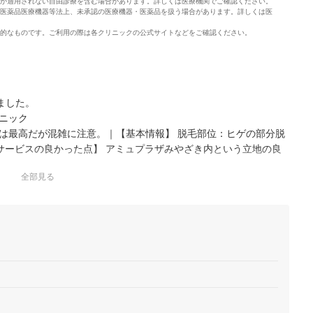
が適用されない自由診療を含む場合があります。詳しくは医療機関でご確認ください。
医薬品医療機器等法上、未承認の医療機器・医薬品を扱う場合があります。詳しくは医
的なものです。ご利用の際は各クリニックの公式サイトなどをご確認ください。
ました。
ニック
は最高だが混雑に注意。｜【基本情報】 脱毛部位：ヒゲの部分脱
ついでに立ち寄りやすく、駐車場も完備されているので非常に便
全部見る