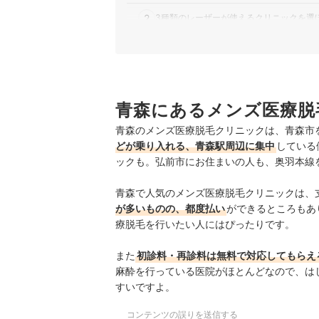
2
3種類のレーザーが使えるクリニックを選
3
料金は5回プランで比較し、5回終了後に
4
WEB予約＆キャンセル待ち通知機能があ
青森にあるメンズ医療脱
青森のメンズ医療脱毛クリニック全3選おすすめ
青森のメンズ医療脱毛クリニックは、青森市
青森にある人気メンズ医療脱毛クリニックを徹底
どが乗り入れる、青森駅周辺に集中
している
青森のメンズ医療脱毛クリニックは自由診療。診
ックも。弘前市にお住まいの人も、奥羽本線
ほかの地域の医療脱毛クリニックもチェック
青森で人気のメンズ医療脱毛クリニックは、
が多いものの、都度払い
ができるところもあ
療脱毛を行いたい人にはぴったりです。
また
初診料・再診料は無料で対応してもらえ
麻酔を行っている医院がほとんどなので、は
すいですよ。
コンテンツの誤りを送信する