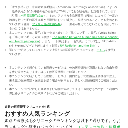
「永久脱毛」は、米国電気脱毛協会（American Electrology Association）によって
「最終脱毛から1か月後の毛の再生率が20%以下である脱毛法」と定義されています
（引用：
米国電気脱毛協会
）。また、アメリカ食品医薬局（FDA）によって「一定の
施術を行った毛の再生本数が長期間において減少し、維持されること」とも定義され
ています（引用：
アメリカ食品医薬品局
）。一生毛が生えてこないことを保証してい
るわけではありません。
本コンテンツでは、硬毛（Terminal hairs）を「黒く太い毛」、軟毛（Vellus hairs）
を「薄く細い毛」と定義（参照：
The relation between human hair follicle density 
and touch perception
）。また、「日焼け肌」「色黒肌」については、Fitzpatrick 
skin typingのV〜VIを差します（参照：
UV Radiation and the Skin
）。
選び方で紹介しているランキング上位5位の医療脱毛クリニックは、
こちら
を参照し
ています。
本コンテンツで紹介している医療サービスは、公的医療保険が適用されない自由診療
を含む場合があります。詳しくは医療機関でご確認ください。
本コンテンツで紹介している医療サービスは、国内において医薬品医療機器等法上、
未承認の医療機器・医薬品を扱う場合があります。詳しくは医療機関でご確認くださ
い。
本コンテンツに記載した効果および副作用等のリスクは一般的なものです。ご利用の
際は各クリニックの公式サイトなどをご確認ください。
姫路の医療脱毛クリニック全4選
おすすめ人気ランキング
姫路の医療脱毛クリニックのランキングは以下の通りです。なお
ランキングの算出ロジックについては、
コンテンツ制作・運営ポ