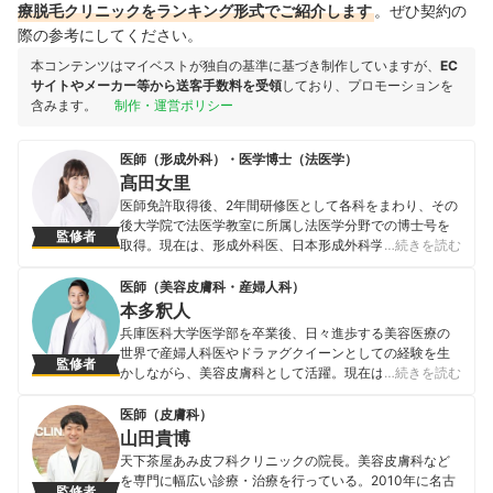
療脱毛クリニックをランキング形式でご紹介します
。ぜひ契約の
際の参考にしてください。
本コンテンツはマイベストが独自の基準に基づき制作していますが、
EC
サイトやメーカー等から送客手数料を受領
しており、プロモーションを
含みます。
制作・運営ポリシー
医師（形成外科）・医学博士（法医学）
髙田女里
医師免許取得後、2年間研修医として各科をまわり、その
後大学院で法医学教室に所属し法医学分野での博士号を
監修者
取得。現在は、形成外科医、日本形成外科学会会員・認
…続きを読む
定専門医、日本抗加齢医学会会員、日本美容皮膚科学会
会員、日本医師会認定産業医として活動中。 <メディア
医師（美容皮膚科・産婦人科）
実績> 【テレビ】 ・TBS「直撃!コロシアム!!ズバッ
本多釈人
と!TV」「名医の太鼓判」 ・フジテレビ「キスマイ超
兵庫医科大学医学部を卒業後、日々進歩する美容医療の
BUSAIKU!?」「直撃 LIVE グッディ!」 ・関西テレビ
世界で産婦人科医やドラァグクイーンとしての経験を生
監修者
「NMB とまなぶくん」 ・テレビ東京「業界調査バラエテ
かしながら、美容皮膚科として活躍。現在は、表参道ス
…続きを読む
ィー!こんな事でモメてます」 ・日本テレビ「ナカイの
キンクリニック 美容皮膚科・外科に所属しながら、女性
窓」「恋のから騒ぎ」16 期生(2009 年医学部生時代)
の悩みを解決するお手伝いを行っている。また、肌や美
医師（皮膚科）
【監修】宝島社つるつる肌 BOOK 【WEB】・「オトナン
容の話をメンズの立場から面白く楽しく発信するために
山田貴博
サー」・グノシー「トレンド超予測」
YouTubeも配信中。
天下茶屋あみ皮フ科クリニックの院長。美容皮膚科など
髙田女里のプロフィール
本多釈人のプロフィール
を専門に幅広い診療・治療を行っている。2010年に名古
監修者