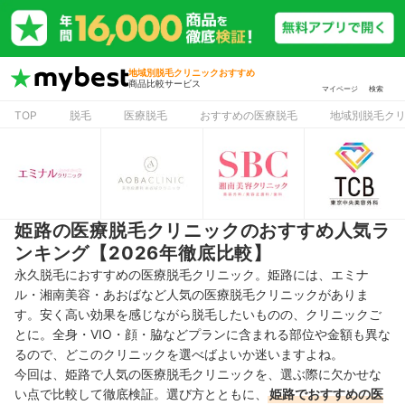
地域別脱毛クリニックおすすめ
商品比較サービス
マイページ
検索
TOP
脱毛
医療脱毛
おすすめの医療脱毛
地域別脱毛ク
姫路の医療脱毛クリニックのおすすめ人気ラ
ンキング【2026年徹底比較】
永久脱毛におすすめの医療脱毛クリニック。姫路には、エミナ
ル・湘南美容・あおばなど人気の医療脱毛クリニックがありま
す。安く高い効果を感じながら脱毛したいものの、クリニックご
とに。全身・VIO・顔・脇などプランに含まれる部位や金額
も異な
るので、どこのクリニックを選べばよいか迷いますよね。
今回は、姫路で人気の医療脱毛クリニックを、選ぶ際に欠かせな
い点で比較して徹底検証。選び方とともに、
姫路でおすすめの医