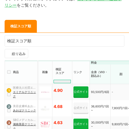
リシー
をご覧ください。
検証スコア順
検証スコア順
絞り込み
料金
検証
商品
画像
リンク
全身（VIO・
スコア
顔
顔込み）
医療法人社団エミ
4.90
1
公式サイト
ナル
エミナルクリニッ
93,500円/6回
-
ク
4.68
美容皮膚科あおば
36,600円/1回
2
公式サイト
7,800円/1回
~
クリニック
あおばクリニック
SBCメディカルグ
4.63
30,000円/1回
3
公式サイト
ループ
湘南美容クリニッ
9,800円/1回
~
ク