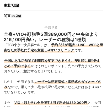
東北
7店舗
関東
39店舗
中部
17店舗
全部見る
全身+VIO+顔脱毛5回389,000円と中央値より
関西
14店舗
216,100円高い。レーザーの種類は1種類
「TCB東京中央美容外科」は、
予約方法が電話・LINE・WEBと豊
中国・四国
10店舗
富なため手軽に予定を変更しやすいクリニック
です。
九州・沖縄
12店舗
全国にある店舗間で利用院を変更できるうえ、契約時に5回分ま
とめて予約できる
のはうれしいポイント。先々の予定まで決めて
おきたい人は検討するとよいでしょう。
しかし、使用できる
レーザーは熱破壊式・蓄熱式のダイオードの
み
なので、黒くて太い毛や根深い毛が気になる人にはあまり向い
ていないといえます。
また、
VIO・顔を含む全身脱毛5回で料金は389,000円
と、今回