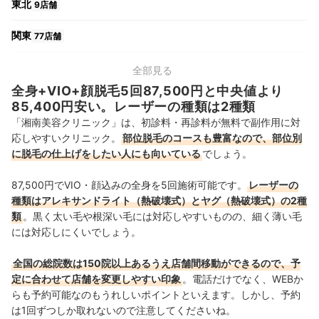
東北
9店舗
関東
77店舗
中部
21店舗
全部見る
全身+VIO+顔脱毛5回87,500円と中央値より
関西
24店舗
85,400円安い。レーザーの種類は2種類
「湘南美容クリニック」は、初診料・再診料が無料で副作用に対
中国・四国
10店舗
応しやすいクリニック。
部位脱毛のコースも豊富なので、部位別
に脱毛の仕上げをしたい人にも向いている
でしょう。
九州・沖縄
14店舗
87,500円
でVIO・顔込みの全身を5回施術可能です。
レーザーの
種類はアレキサンドライト（熱破壊式）とヤグ（熱破壊式）の2種
類
。黒く太い毛や根深い毛には対応しやすいものの、細く薄い毛
には対応しにくいでしょう。
全国の総院数は150院以上あるうえ店舗間移動ができるので、予
定に合わせて店舗を変更しやすい印象
。
電話だけでなく、WEBか
らも予約可能なのもうれしいポイントといえます。しかし、予約
は1回ずつしか取れないので注意してくださいね。