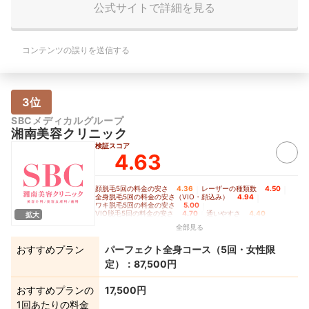
公式サイトで詳細を見る
コンテンツの誤りを送信する
3位
SBCメディカルグループ
湘南美容クリニック
検証スコア
4.63
顔脱毛5回の料金の安さ
4.36
｜
レーザーの種類数
4.50
｜
全身脱毛5回の料金の安さ（VIO・顔込み）
4.94
｜
ワキ脱毛5回の料金の安さ
5.00
｜
VIO脱毛5回の料金の安さ
4.70
｜
通いやすさ
4.40
拡大
全部見る
おすすめプラン
パーフェクト全身コース（5回・女性限
定）：87,500円
おすすめプランの
17,500円
1回あたりの料金