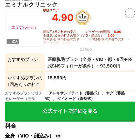
エミナルクリニック
検証スコア
4.90
顔脱毛5回の料金の安さ
-
｜
レーザーの種類数
5.00
｜
全身脱毛5回の料金の安さ（VIO・顔込み）
5.00
｜
ワキ脱毛5回の料金の安さ
-
｜
VIO脱毛5回の料金の安さ
-
｜
拡大
通いやすさ
4.40
全部見る
おすすめプラン
医療脱毛プラン（全身・VIO・顔・6回※公
式SNSフォローが条件）：93,500円
おすすめプランの
15,583円
1回あたりの料金
おすすめプランで使え
アレキサンドライト（蓄熱式）、 ヤグ（蓄熱
るレーザー（波長）
式）、 ダイオード（蓄熱式）
公式サイトで詳細を見る
料金
全身（VIO・顔込み）
1件