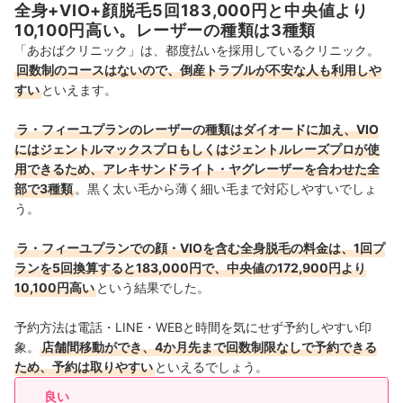
全身+VIO+顔脱毛5回183,000円と中央値より
関西
5店舗
10,100円高い。レーザーの種類は3種類
「あおばクリニック」は、都度払いを採用しているクリニック。
中国・四国
1店舗
回数制のコースはないので、倒産トラブルが不安な人も利用しや
すい
といえます。
九州・沖縄
3店舗
ラ・フィーユプランのレーザーの種類はダイオードに加え、VIO
にはジェントルマックスプロもしくはジェントルレーズプロが使
用できるため、アレキサンドライト・ヤグレーザーを合わせた全
部で3種類
。黒く太い毛から薄く細い毛まで対応しやすいでしょ
う。
ラ・フィーユプランでの顔・VIOを含む全身脱毛の料金は、1回プ
ランを5回換算すると183,000円で、中央値の172,900円より
10,100円高い
という結果でした。
予約方法は電話・LINE・WEBと時間を気にせず予約しやすい印
象。
店舗間移動ができ、4か月先まで回数制限なしで予約できる
ため、予約は取りやすい
といえるでしょう。
良い