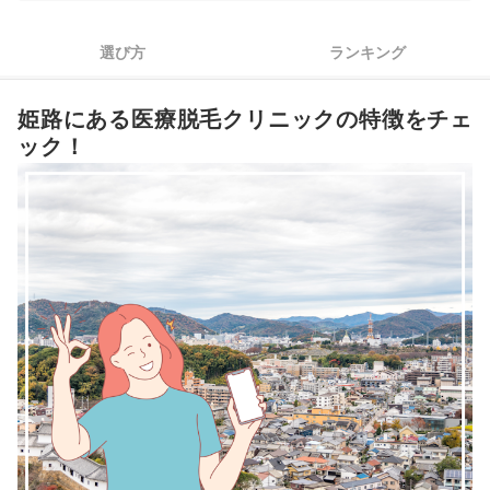
4
WEB予約＆キャンセル待ち通知機能があるとさらに通いやすい
選び方
ランキング
姫路の医療脱毛クリニック全4選おすすめ人気ランキング
姫路にある医療脱毛クリニックの特徴をチェ
人気の姫路にある医療脱毛クリニックを徹底比較！
ック！
医療脱毛は自由診療。無料のアフターケアが多いに越したことはない！
医療脱毛とは？美容脱毛との違いは？
ほかの地域の医療脱毛クリニックもチェック