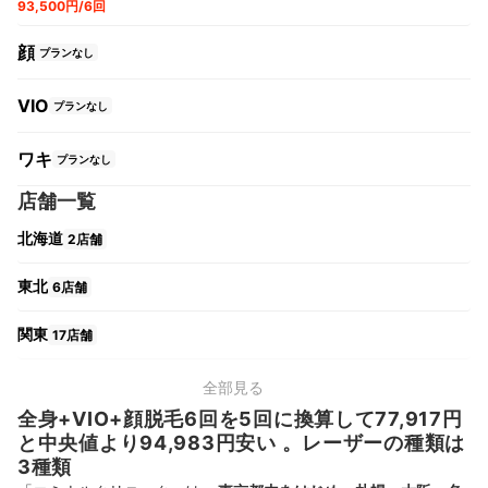
93,500円/6回
顔
プランなし
VIO
プランなし
ワキ
プランなし
店舗一覧
北海道
2店舗
東北
6店舗
関東
17店舗
中部
11店舗
全部見る
全身+VIO+顔脱毛6回を5回に換算して77,917円
関西
9店舗
と中央値より94,983円安い 。レーザーの種類は
3種類
中国・四国
7店舗