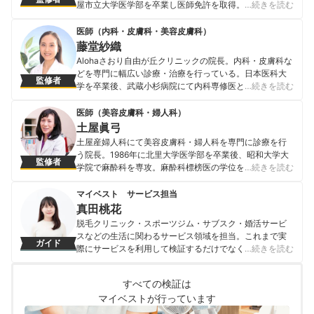
屋市立大学医学部を卒業し医師免許を取得。NTT西日本
…続きを読む
大阪病院（現・第二大阪警察病院）にて初期臨床研修を
行った後、大阪大学大学院医学系研究科にて神経細胞生
医師（内科・皮膚科・美容皮膚科）
物学の助教として基礎医学研究に従事。その後、阪南中
藤堂紗織
央病院皮膚科に勤務し、2017年に天下茶屋あみ皮フ科ク
Alohaさおり自由が丘クリニックの院長。内科・皮膚科な
リニックを開院。 ＜メディア監修・取材実績＞ ・2020
どを専門に幅広い診療・治療を行っている。日本医科大
監修者
年3月 関西テレビ『報道ランナー』 ・2020年7月 『医療
学を卒業後、武蔵小杉病院にて内科専修医として研修を
…続きを読む
人百科』 ・2020年9月 『MINE』化粧水（敏感肌、乾燥
終える。その後、善仁会丸子クリニックの院長として勤
肌、混合肌、脂性肌）に関する記事 ・2020年11月
務。現在は、Alohaさおり自由が丘クリニックの院長とし
医師（美容皮膚科・婦人科）
『MINE』洗顔料、ボディーソープ、乳液、美白美容液に
て勤務しながら、日本内科学会認定内科医・日本透析医
土屋眞弓
関する記事 ・2020年11月 『OZmall』
学会・日本腎臓学会・日本美容皮膚科学会・点滴療法研
土屋産婦人科にて美容皮膚科・婦人科を専門に診療を行
山田貴博のプロフィール
究会に所属し、幅広い医療の分野で活躍中。
う院長。1986年に北里大学医学部を卒業後、昭和大学大
監修者
藤堂紗織のプロフィール
学院で麻酔科を専攻。麻酔科標榜医の学位を取得後、現
…続きを読む
在は土屋産婦人科院長および目蒲病院理事長として婦人
科一般・美容皮膚科の診療を担当。また、日本産科婦人
マイベスト サービス担当
科学会・日本美容皮膚科学会・日本東洋医学会の会員と
真田桃花
しても活躍中。 ＜著書＞ 女性の医学ハンディブック（池
脱毛クリニック・スポーツジム・サブスク・婚活サービ
田書店） からだのことがよくわかる女性の医学（池田書
スなどの生活に関わるサービス領域を担当。これまで実
ガイド
店） はじめてでも安心 妊娠出産Book（成美堂出版）
際にサービスを利用して検証するだけでなく、医師や婚
…続きを読む
土屋眞弓のプロフィール
活アドバイザーなど多種多様な専門家への取材を通じて
サービスを比較検証してきた。「選ぶのが難しい領域だ
すべての検証は
からこそ、徹底検証を通じて全ユーザーが選びやすい情
マイベストが行っています
報を届ける」ことをモットーに活動している。
真田桃花のプロフィール