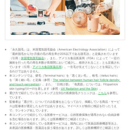
「永久脱毛」は、米国電気脱毛協会（American Electrology Association）によって
「最終脱毛から1か月後の毛の再生率が20%以下である脱毛法」と定義されています
（引用：
米国電気脱毛協会
）。また、アメリカ食品医薬局（FDA）によって「一定の
施術を行った毛の再生本数が長期間において減少し、維持されること」とも定義され
ています（引用：
アメリカ食品医薬品局
）。一生毛が生えてこないことを保証してい
るわけではありません。
本コンテンツでは、硬毛（Terminal hairs）を「黒く太い毛」、軟毛（Vellus hairs）
を「薄く細い毛」と定義（参照：
The relation between human hair follicle density 
and touch perception
）。また、「日焼け肌」「色黒肌」については、Fitzpatrick 
skin typingのV〜VIを差します（参照：
UV Radiation and the Skin
）。
選び方で紹介しているランキング上位5位の医療脱毛クリニックは、
こちら
を参照し
ています。
監修者は「選び方」についてのみ監修をおこなっており、掲載している商品・サービ
スは監修者が選定したものではありません。マイベストが独自に検証を行ったうえ
で、ランキング化しています。
本コンテンツで紹介している医療サービスは、公的医療保険が適用されない自由診療
を含む場合があります。詳しくは医療機関でご確認ください。
本コンテンツで紹介している医療サービスは、国内において医薬品医療機器等法上、
未承認の医療機器・医薬品を扱う場合があります。詳しくは医療機関でご確認くださ