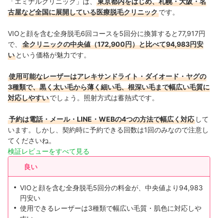
「エミナルクリニック」は、
東京都内をはじめ、札幌・大阪・名
古屋など全国に展開している医療脱毛クリニック
です。
九州・沖縄
11店舗
VIOと顔を含む全身脱毛6回コースを5回分に換算すると77,917円
で、
全クリニックの中央値（172,900円）と比べて94,983円安
い
という価格が魅力です。
使用可能なレーザーはアレキサンドライト・ダイオード・ヤグの
3種類で、黒く太い毛から薄く細い毛、根深い毛まで幅広い毛質に
対応しやすい
でしょう。照射方式は蓄熱式です。
予約は電話・メール・LINE・WEBの4つの方法で幅広く対応
して
います。しかし、契約時に予約できる回数は1回のみなので注意し
てくださいね。
検証レビューをすべて見る
良い
VIOと顔を含む全身脱毛5回分の料金が、中央値より94,983
円安い
使用できるレーザーは3種類で幅広い毛質・肌色に対応しや