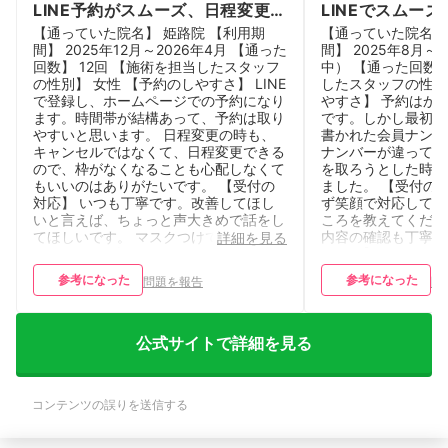
LINE予約がスムーズ、日程変更も
LINEでスムー
気軽にできます。 駅ちかで、商
の好立地
【通っていた院名】 姫路院 【利用期
【通っていた院名】
店街の中なので、通いやすいで
間】 2025年12月～2026年4月 【通った
間】 2025年8月～
回数】 12回 【施術を担当したスタッフ
中） 【通った回数】
す。
の性別】 女性 【予約のしやすさ】 LINE
したスタッフの性別
で登録し、ホームページでの予約になり
やすさ】 予約はか
ます。時間帯が結構あって、予約は取り
です。しかし最初に
やすいと思います。 日程変更の時も、
書かれた会員ナンバ
キャンセルではなくて、日程変更できる
ナンバーが違ってい
ので、枠がなくなることも心配しなくて
を取ろうとした時エ
もいいのはありがたいです。 【受付の
ました。 【受付の
対応】 いつも丁寧です。改善してほし
ず笑顔で対応して下
いと言えば、ちょっと声大きめで話をし
ころを教えてくださ
てほしいです。 マスクつけてる方もい
内容の確認も丁寧で
詳細を見る
て、たまに何話してるかわかりにくいで
のよさ】 姫路駅に
す。 【アクセスのよさ】 駅近くて、商
やすいです。メンズ
参考になった
参考になった
問題を報告
問
店街の中なので、雨の日でも行きやすい
いのですが、ここは
です。
す という注意書き
すいと思います
公式サイトで詳細を見る
コンテンツの誤りを送信する