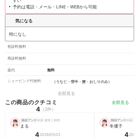
すい
予約は電話・メール・LINE・WEBから可能
気になる
特になし
初診料無料
再診料無料
薬代
無料
シェービング代無料
（うなじ・背中・腰・おしりのみ）
全部見る
この商品のクチコミ
全部見る
4
（2件）
女性 | 30代
女性
独自アンケート
独自アンケート
まる
冬優子
4
4
2026/05/23
2026