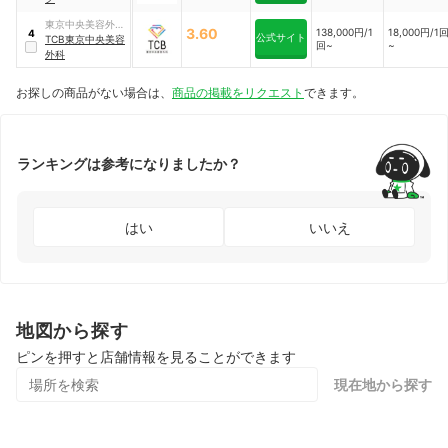
東京中央美容外科
3.60
138,000円/1
18,000円/1
4
公式サイト
（TCB）
TCB東京中央美容
回~
~
外科
お探しの商品がない場合は、
商品の掲載をリクエスト
できます。
ランキングは参考になりましたか？
はい
いいえ
地図から探す
ピンを押すと店舗情報を見ることができます
現在地から探す