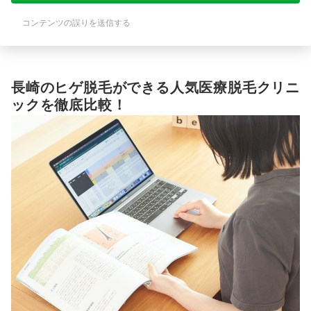
はないため、肌の状態や前回気になった
はないため、肌の状
点をその都度伝える必要がある場面もあ
点をその都度伝える
コンテンツの誤りを送信する
りました。事前に余裕を持って予約を取
りました。事前に余
る必要があると感じました。
る必要があると感じ
長崎のヒゲ脱毛ができる人気医療脱毛クリニ
ックを徹底比較！