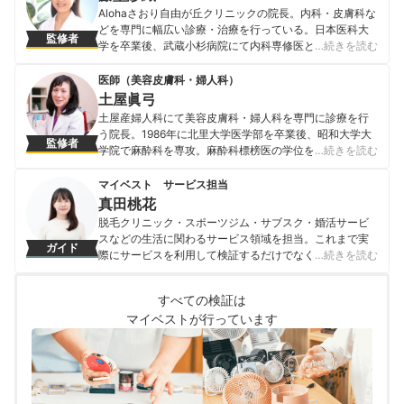
央病院皮膚科に勤務し、2017年に天下茶屋あみ皮フ科ク
Alohaさおり自由が丘クリニックの院長。内科・皮膚科な
リニックを開院。 ＜メディア監修・取材実績＞ ・2020
どを専門に幅広い診療・治療を行っている。日本医科大
監修者
年3月 関西テレビ『報道ランナー』 ・2020年7月 『医療
学を卒業後、武蔵小杉病院にて内科専修医として研修を
…続きを読む
人百科』 ・2020年9月 『MINE』化粧水（敏感肌、乾燥
終える。その後、善仁会丸子クリニックの院長として勤
肌、混合肌、脂性肌）に関する記事 ・2020年11月
務。現在は、Alohaさおり自由が丘クリニックの院長とし
医師（美容皮膚科・婦人科）
『MINE』洗顔料、ボディーソープ、乳液、美白美容液に
て勤務しながら、日本内科学会認定内科医・日本透析医
土屋眞弓
関する記事 ・2020年11月 『OZmall』
学会・日本腎臓学会・日本美容皮膚科学会・点滴療法研
土屋産婦人科にて美容皮膚科・婦人科を専門に診療を行
山田貴博のプロフィール
究会に所属し、幅広い医療の分野で活躍中。
う院長。1986年に北里大学医学部を卒業後、昭和大学大
監修者
藤堂紗織のプロフィール
学院で麻酔科を専攻。麻酔科標榜医の学位を取得後、現
…続きを読む
在は土屋産婦人科院長および目蒲病院理事長として婦人
科一般・美容皮膚科の診療を担当。また、日本産科婦人
マイベスト サービス担当
科学会・日本美容皮膚科学会・日本東洋医学会の会員と
真田桃花
しても活躍中。 ＜著書＞ 女性の医学ハンディブック（池
脱毛クリニック・スポーツジム・サブスク・婚活サービ
田書店） からだのことがよくわかる女性の医学（池田書
スなどの生活に関わるサービス領域を担当。これまで実
ガイド
店） はじめてでも安心 妊娠出産Book（成美堂出版）
際にサービスを利用して検証するだけでなく、医師や婚
…続きを読む
土屋眞弓のプロフィール
活アドバイザーなど多種多様な専門家への取材を通じて
サービスを比較検証してきた。「選ぶのが難しい領域だ
すべての検証は
からこそ、徹底検証を通じて全ユーザーが選びやすい情
マイベストが行っています
報を届ける」ことをモットーに活動している。
真田桃花のプロフィール