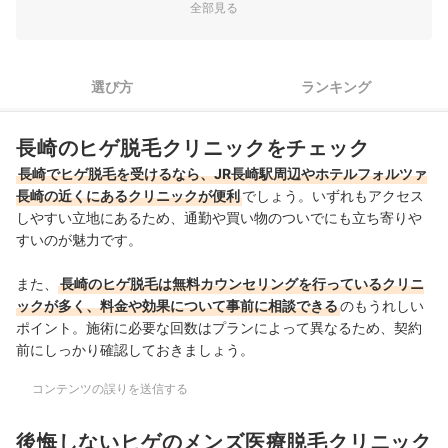
全部見る
料金は5回プランで比較し、5回終了後に足りなかったら追加し
3
よう
WEB予約＆キャンセル待ち通知機能があるとより一層通いやす
選び方
ランキング
4
い
長崎のヒゲ脱毛ができる医療脱毛クリニック全3選おすすめ人気ランキ
長崎のヒゲ脱毛クリニックをチェック
ング
長崎でヒゲ脱毛を受けるなら、JR長崎駅周辺やホテルフォルツァ
長崎の近くにあるクリニックが便利
でしょう。いずれもアクセス
長崎のヒゲ脱毛ができる人気医療脱毛クリニックを徹底比較！
しやすい立地にあるため、通勤や買い物のついでにも立ち寄りや
1：ヒゲ3部位脱毛5回の安さ
すいのが魅力です。
2：レーザーの種類数
また、
長崎のヒゲ脱毛は無料カウンセリングを行っているクリニ
ックが多く、料金や効果について事前に相談できる
のもうれしい
3：通いやすさ
ポイント。施術に必要な回数はプランによって異なるため、契約
長崎のヒゲ脱毛は自由診療。診察料やアフターケアが無料のクリニック
前にしっかり確認しておきましょう。
がおすすめ！
コンテンツの誤りを送信する
後悔しないヒゲのメンズ医療脱毛クリニック