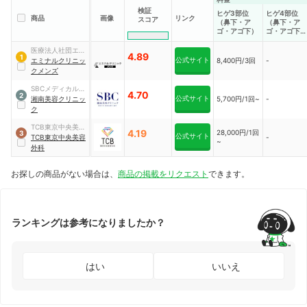
検証
ヒゲ3部位
ヒゲ4部位
商品
画像
リンク
スコア
（鼻下・ア
（鼻下・ア
ゴ・アゴ下）
ゴ・アゴ下・
首）
医療法人社団エミ
4.89
1
公式サイト
ナル
エミナルクリニッ
8,400円/3回
-
クメンズ
SBCメディカルグ
4.70
2
公式サイト
ループ
湘南美容クリニッ
5,700円/1回~
-
ク
TCB東京中央美容
4.19
28,000円/1回
3
公式サイト
外科
TCB東京中央美容
-
~
外科
お探しの商品がない場合は、
商品の掲載をリクエスト
できます。
ランキングは参考になりましたか？
はい
いいえ