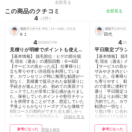
全部見る
この商品のクチコミ
全部見る
4
（2件）
男性 | 25〜29歳｜正社員
男性
独自アンケート
独自アンケート
８１
田代
4
4
2026/07/16
2026
見積りが明瞭でポイントも使えた
平日限定プラン
が、混雑時の予約管理に注意が必
毛。立地は最高
【基本情報】 脱毛部位：ヒゲの部分脱
【基本情報】 脱毛
要
毛 現在（過去）の通院回数：6〜8回
毛 現在（過去）の
【サービスの良かった点】 仕事帰りに
【サービスの良かっ
立ち寄りやすい渋谷院を利用していま
ザみやざき内という
す。カウンセリング時に無理な勧誘が一
でした。仕事帰りや
切なく、見積書で提示された金額通りに
ち寄りやすく、駐車
手続きが進んだため、初めての美容クリ
ので非常に便利です
ニックでしたが非常に安心感がありまし
通り「平日限定コー
た。保有していたポイントや割引チケッ
土日よりお得に契約
トを併用することができ、想定していた
力的でした。カウン
予算よりもかなりリーズナブルな価格で
勧誘が一切なく、こ
6回コースの契約ができた点も嬉しかっ
リ負け等）に合わせ
たです。院内は清潔感があり、施術の際
な部位だけを組み合
詳細を見る
も痛みの強さに合わせて声をかけながら
てくれました。大手
進めてもらえるなど、スタッフの方々の
チックな対応で、受
参考になった
参考になった
問題を報告
問
丁寧な対応が気に入っています。 【サ
ムーズな点も、忙し