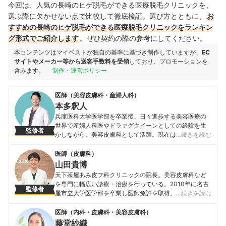
今回は、人気の長崎のヒゲ脱毛ができる医療脱毛クリニックを、
選ぶ際に欠かせない点で比較して徹底検証。選び方とともに、
お
すすめの長崎のヒゲ脱毛ができる医療脱毛クリニックをランキン
グ形式でご紹介します
。ぜひ契約の際の参考にしてください。
本コンテンツはマイベストが独自の基準に基づき制作していますが、
EC
サイトやメーカー等から送客手数料を受領
しており、プロモーションを
含みます。
制作・運営ポリシー
医師（美容皮膚科・産婦人科）
本多釈人
兵庫医科大学医学部を卒業後、日々進歩する美容医療の
世界で産婦人科医やドラァグクイーンとしての経験を生
監修者
かしながら、美容皮膚科として活躍。現在は、表参道ス
…続きを読む
キンクリニック 美容皮膚科・外科に所属しながら、女性
の悩みを解決するお手伝いを行っている。また、肌や美
医師（皮膚科）
容の話をメンズの立場から面白く楽しく発信するために
山田貴博
YouTubeも配信中。
天下茶屋あみ皮フ科クリニックの院長。美容皮膚科など
本多釈人のプロフィール
を専門に幅広い診療・治療を行っている。2010年に名古
監修者
屋市立大学医学部を卒業し医師免許を取得。NTT西日本
…続きを読む
大阪病院（現・第二大阪警察病院）にて初期臨床研修を
行った後、大阪大学大学院医学系研究科にて神経細胞生
医師（内科・皮膚科・美容皮膚科）
物学の助教として基礎医学研究に従事。その後、阪南中
藤堂紗織