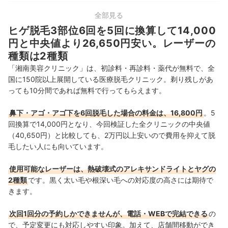
中部
21店舗
全部見る
ヒゲ脱毛3部位6回を5回に換算して14,000
関西
23店舗
円と中央値より26,650円安い。レーザーの
種類は2種類
中国・四国
10店舗
「湘南美容クリニック」は、初診料・再診料・薬代が無料で、全
国に150院以上展開している医療脱毛クリニック。剃り残しがあ
九州・沖縄
14店舗
っても10分間であれば無料で行ってもらえます。
鼻下・アゴ・アゴ下を6回脱毛した場合の料金は、16,800円
。5
回換算で14,000円となり、今回検証した全クリニックの中央値
（40,650円
）と比較しても、2万円以上安いので費用を抑えて脱
毛したい人にも向いています。
使用可能なレーザーは、熱破壊式のアレキサンドライトとヤグの
2種類
です。黒く太い毛や根深い毛への対応度の高さには期待で
きます。
次回1回分の予約しかできませんが、電話・WEBで完結できる
の
で、予定変更にも対応しやすい印象。加えて、店舗間移動ができ