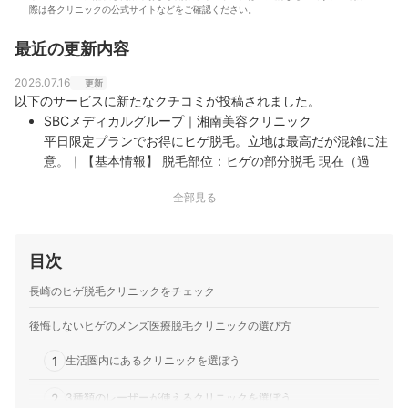
際は各クリニックの公式サイトなどをご確認ください。
最近の更新内容
2026.07.16
更新
以下のサービスに新たなクチコミが投稿されました。
SBCメディカルグループ｜湘南美容クリニック
平日限定プランでお得にヒゲ脱毛。立地は最高だが混雑に注
意。｜【基本情報】 脱毛部位：ヒゲの部分脱毛 現在（過
去）の通院回数：1〜2回 【サービスの良かった点】 アミュ
全部見る
プラザみやざき内という立地の良さが決め手でした。仕事帰
りや買い物のついでに立ち寄りやすく、駐車場も完備されて
いるので非常に便利です。 見積書…
目次
TCB東京中央美容外科｜TCB東京中央美容外科
説明は丁寧だが予約の取りにくさもある感じがする｜【基本
長崎のヒゲ脱毛クリニックをチェック
情報】 脱毛部位：ヒゲの部分脱毛 現在（過去）の通院回
数：3〜5回 【サービスの良かった点】 ヒゲ脱毛の相談で
後悔しないヒゲのメンズ医療脱毛クリニックの選び方
TCB東京中央美容外科を利用しました。最初のカウンセリン
1
グでは、施術の流れや通院ペース、照射後の注意点について
生活圏内にあるクリニックを選ぼう
一つずつ説明してもら…
2
3種類のレーザーが使えるクリニックを選ぼう