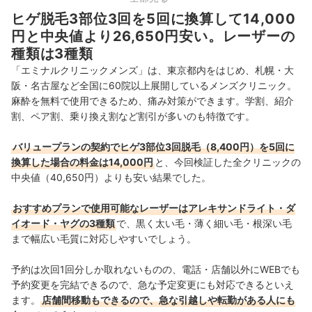
ヒゲ脱毛3部位3回を5回に換算して14,000
関西
10店舗
円と中央値より26,650円安い。レーザーの
種類は3種類
中国・四国
7店舗
「エミナルクリニックメンズ」は、東京都内をはじめ、札幌・大
阪・名古屋など全国に60院以上展開しているメンズクリニック。
九州・沖縄
12店舗
麻酔を無料で使用できるため、痛み対策ができます。学割、紹介
割、ペア割、乗り換え割など割引が多いのも特徴です。
バリュープランの契約でヒゲ3部位3回脱毛（8,400円）を5回に
換算した場合の料金は14,000円
と、今回検証した全クリニックの
中央値（40,650円）よりも安い結果でした。
おすすめプランで使用可能なレーザーはアレキサンドライト・ダ
イオード・ヤグの3種類
で、黒く太い毛・薄く細い毛・根深い毛
まで幅広い毛質に対応しやすいでしょう。
予約は次回1回分しか取れないものの、電話・店舗以外に
WEBでも
予約変更を完結できるので、急な予定変更にも対応できるといえ
ます。
店舗間移動もできるので、急な引越しや転勤がある人にも