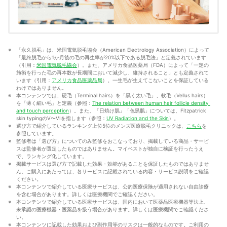
「永久脱毛」は、米国電気脱毛協会（American Electrology Association）によって
「最終脱毛から1か月後の毛の再生率が20%以下である脱毛法」と定義されています
（引用：
米国電気脱毛協会
）。また、アメリカ食品医薬局（FDA）によって「一定の
施術を行った毛の再本数が長期間において減少し、維持されること」とも定義されて
います（引用：
アメリカ食品医薬品局
）。一生毛が生えてこないことを保証している
わけではありません。
本コンテンツでは、硬毛（Terminal hairs）を「黒く太い毛」、軟毛（Vellus hairs）
を「薄く細い毛」と定義（参照：
The relation between human hair follicle density 
and touch perception
）。また、「日焼け肌」「色黒肌」については、Fitzpatrick 
skin typingのV〜VIを指します（参照：
UV Radiation and the Skin
）。
選び方で紹介しているランキング上位5位のメンズ医療脱毛クリニックは、
こちら
を
参照しています。
監修者は「選び方」についてのみ監修をおこなっており、掲載している商品・サービ
スは監修者が選定したものではありません。マイベストが独自に検証を行ったうえ
で、ランキング化しています。
掲載サービスは選び方で記載した効果・効能があることを保証したものではありませ
ん。ご購入にあたっては、各サービスに記載されている内容・サービス説明をご確認
ください。
本コンテンツで紹介している医療サービスは、公的医療保険が適用されない自由診療
を含む場合があります。詳しくは医療機関でご確認ください。
本コンテンツで紹介している医療サービスは、国内において医薬品医療機器等法上、
未承認の医療機器・医薬品を扱う場合があります。詳しくは医療機関でご確認くださ
い。
本コンテンツに記載した効果および副作用等のリスクは一般的なものです。ご利用の