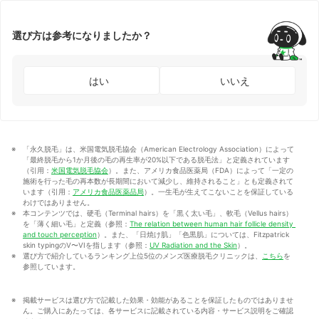
選び方は参考になりましたか？
はい
いいえ
「永久脱毛」は、米国電気脱毛協会（American Electrology Association）によって
「最終脱毛から1か月後の毛の再生率が20%以下である脱毛法」と定義されています
（引用：
米国電気脱毛協会
）。また、アメリカ食品医薬局（FDA）によって「一定の
施術を行った毛の再本数が長期間において減少し、維持されること」とも定義されて
います（引用：
アメリカ食品医薬品局
）。一生毛が生えてこないことを保証している
わけではありません。
本コンテンツでは、硬毛（Terminal hairs）を「黒く太い毛」、軟毛（Vellus hairs）
を「薄く細い毛」と定義（参照：
The relation between human hair follicle density 
and touch perception
）。また、「日焼け肌」「色黒肌」については、Fitzpatrick 
skin typingのV〜VIを指します（参照：
UV Radiation and the Skin
）。
選び方で紹介しているランキング上位5位のメンズ医療脱毛クリニックは、
こちら
を
参照しています。
掲載サービスは選び方で記載した効果・効能があることを保証したものではありませ
ん。ご購入にあたっては、各サービスに記載されている内容・サービス説明をご確認