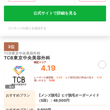
ービスの気になる点・改善してほしい
価しています。 【
点】 大手で利用者が多いためか、週末
点・改善してほしい
の土日や平日の夕方以降といった人気の
価格メリットが大き
公式サイトで詳細を見る
時間帯は予約が混み合っており、自分の
でどうしても土日に
希望するスケジュール通りに次回の予約
に、差額が発生する
を確保するのが難しいと感じることがあ
は注意が必要だと感
コンテンツの誤りを送信する
ります。また、初回の施術前には、肌が
宮崎院は非常に人気
極端に乾燥していると照射が受けられな
る時間帯の予約が取
い場合があるといった説明を受けるた
ます。特に平日の夕
め、日頃からのスキンケアや保湿管理に
えないと埋まってし
これまで以上に気を使うようになりまし
男性専用院ではない
3位
た。予約の変更やキャンセルのルールに
の患者さんと隣り合
TCB東京中央美容外科
少し厳密な部分があるため、スケジュー
いです。私はあまり
TCB東京中央美容外科
ル管理に注意が必要です。
めての人やプライバ
人にとっては、少し
検証スコア
4.19
る瞬間があるかもし
レーザーの種類数
4.00
｜
ヒゲ脱毛5回の料金の安さ
4.19
｜
通いやすさ
5.00
拡大
おすすめプラン
【メンズ脱毛】ヒゲ脱毛オーダーメイド
（5回）：48,000円
おすすめプランの
9,600円