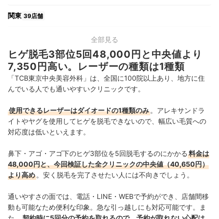
関東
39店舗
中部
17店舗
全部見る
ヒゲ脱毛3部位5回48,000円と中央値より
関西
14店舗
7,350円高い。レーザーの種類は1種類
「TCB東京中央美容外科」は、全国に100院以上あり、地方に住
中国・四国
10店舗
んでいる人でも通いやすいクリニックです。
九州・沖縄
12店舗
使用できるレーザーはダイオードの1種類のみ
。アレキサンドラ
イトやヤグを使用してヒゲを脱毛できないので、幅広い毛質への
対応度は低いといえます。
鼻下・アゴ・アゴ下のヒゲ3部位を5回脱毛するのにかかる
料金は
48,000円と、今回検証した全クリニックの中央値（40,650円）
より高め
。安く脱毛を完了させたい人には不向きでしょう。
通いやすさの面では、電話・LINE・WEBで予約ができ、店舗間移
動も可能なため便利な印象。急な引っ越しにも対応可能です。ま
た、
契約時に5回分の予約を取れるので、予約が取れない心配は