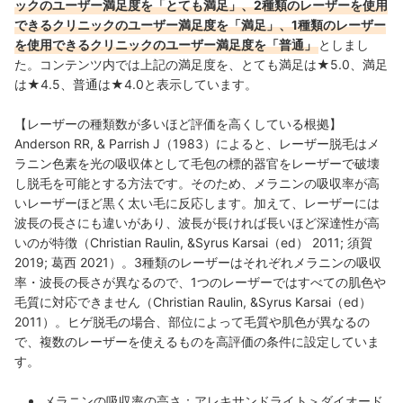
ックのユーザー満足度を「とても満足」、2種類のレーザーを使用
できるクリニックのユーザー満足度を「満足」、1種類のレーザー
を使用できるクリニックのユーザー満足度を「普通」
としまし
た。コンテンツ内では上記の満足度を、とても満足は★5.0、満足
は★4.5、普通は★4.0と表示しています。
【レーザーの種類数が多いほど評価を高くしている根拠】
Anderson RR, & Parrish J（1983）によると、レーザー脱毛はメ
ラニン色素を光の吸収体として毛包の標的器官をレーザーで破壊
し脱毛を可能とする方法です。そのため、メラニンの吸収率が高
いレーザーほど黒く太い毛に反応します。加えて、レーザーには
波長の長さにも違いがあり、波長が長ければ長いほど深達性が高
いのが特徴（Christian Raulin, &Syrus Karsai（ed） 2011; 須賀
2019; 葛西 2021）。3種類のレーザーはそれぞれメラニンの吸収
率・波長の長さが異なるので、1つのレーザーではすべての肌色や
毛質に対応できません（Christian Raulin, &Syrus Karsai（ed）
2011）。ヒゲ脱毛の場合、部位によって毛質や肌色が異なるの
で、複数のレーザーを使えるものを高評価の条件に設定していま
す。
メラニンの吸収率の高さ：アレキサンドライト＞ダイオード