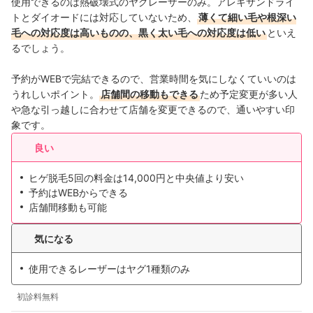
使用できるのは熱破壊式のヤグレーザーのみ。アレキサンドライ
トとダイオードには対応していないため、
薄くて細い毛や根深い
毛への対応度は高いものの、黒く太い毛への対応度は低い
といえ
るでしょう。
予約がWEBで完結できるので、営業時間を気にしなくていいのは
うれしいポイント。
店舗間の移動もできる
ため予定変更が多い人
や急な引っ越しに合わせて店舗を変更できるので、通いやすい印
象です。
良い
ヒゲ脱毛5回の料金は14,000円と中央値より安い
予約はWEBからできる
店舗間移動も可能
気になる
使用できるレーザーはヤグ1種類のみ
初診料無料