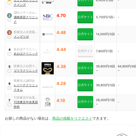
ナル
エミナルクリニッ
8,400円/3回
-
クメンズ
SBCメディカルグ
4.70
2
公式サイト
ループ
湘南美容クリニッ
5,700円/1回~
-
ク
4.48
医療法人社団風林
3
公式サイト
14,000円/5回
-
会
メンズリゼ
4.44
あおばクリニック
4
公式サイト
7,800円/1回
-
グループ
あおばクリニック
4.38
医療法人社団十二
39,800円/6回
64,800円/6
5
公式サイト
~
~
会
ゴリラクリニック
医療法人誠崇会
4.28
6
公式サイト
レジーナクリニッ
39,800円/5回
-
クオム
TCB東京中央美容
4.19
28,000円/1回
7
公式サイト
外科
TCB東京中央美容
-
~
外科
お探しの商品がない場合は、
商品の掲載をリクエスト
できます。