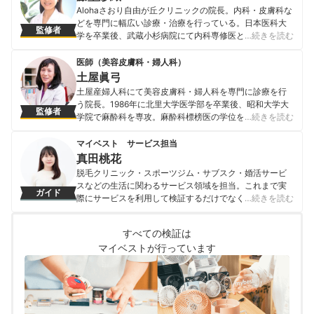
央病院皮膚科に勤務し、2017年に天下茶屋あみ皮フ科ク
Alohaさおり自由が丘クリニックの院長。内科・皮膚科な
リニックを開院。 ＜メディア監修・取材実績＞ ・2020
どを専門に幅広い診療・治療を行っている。日本医科大
監修者
年3月 関西テレビ『報道ランナー』 ・2020年7月 『医療
学を卒業後、武蔵小杉病院にて内科専修医として研修を
…続きを読む
人百科』 ・2020年9月 『MINE』化粧水（敏感肌、乾燥
終える。その後、善仁会丸子クリニックの院長として勤
肌、混合肌、脂性肌）に関する記事 ・2020年11月
務。現在は、Alohaさおり自由が丘クリニックの院長とし
医師（美容皮膚科・婦人科）
『MINE』洗顔料、ボディーソープ、乳液、美白美容液に
て勤務しながら、日本内科学会認定内科医・日本透析医
土屋眞弓
関する記事 ・2020年11月 『OZmall』
学会・日本腎臓学会・日本美容皮膚科学会・点滴療法研
土屋産婦人科にて美容皮膚科・婦人科を専門に診療を行
山田貴博のプロフィール
究会に所属し、幅広い医療の分野で活躍中。
う院長。1986年に北里大学医学部を卒業後、昭和大学大
監修者
藤堂紗織のプロフィール
学院で麻酔科を専攻。麻酔科標榜医の学位を取得後、現
…続きを読む
在は土屋産婦人科院長および目蒲病院理事長として婦人
科一般・美容皮膚科の診療を担当。また、日本産科婦人
マイベスト サービス担当
科学会・日本美容皮膚科学会・日本東洋医学会の会員と
真田桃花
しても活躍中。 ＜著書＞ 女性の医学ハンディブック（池
脱毛クリニック・スポーツジム・サブスク・婚活サービ
田書店） からだのことがよくわかる女性の医学（池田書
スなどの生活に関わるサービス領域を担当。これまで実
ガイド
店） はじめてでも安心 妊娠出産Book（成美堂出版）
際にサービスを利用して検証するだけでなく、医師や婚
…続きを読む
土屋眞弓のプロフィール
活アドバイザーなど多種多様な専門家への取材を通じて
サービスを比較検証してきた。「選ぶのが難しい領域だ
すべての検証は
からこそ、徹底検証を通じて全ユーザーが選びやすい情
マイベストが行っています
報を届ける」ことをモットーに活動している。
真田桃花のプロフィール