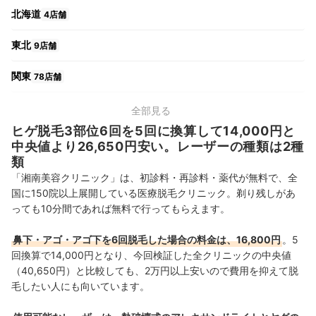
北海道
4店舗
東北
9店舗
関東
78店舗
中部
21店舗
全部見る
ヒゲ脱毛3部位6回を5回に換算して14,000円と
関西
23店舗
中央値より26,650円安い。レーザーの種類は2種
類
中国・四国
10店舗
「湘南美容クリニック」は、初診料・再診料・薬代が無料で、全
国に150院以上展開している医療脱毛クリニック。剃り残しがあ
九州・沖縄
14店舗
っても10分間であれば無料で行ってもらえます。
鼻下・アゴ・アゴ下を6回脱毛した場合の料金は、16,800円
。5
回換算で14,000円となり、今回検証した全クリニックの中央値
（40,650円
）と比較しても、2万円以上安いので費用を抑えて脱
毛したい人にも向いています。