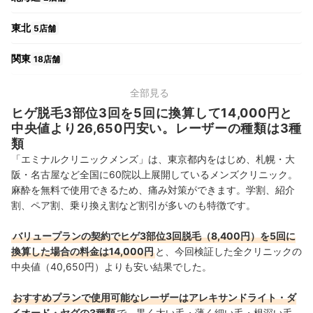
東北
5店舗
関東
18店舗
中部
10店舗
全部見る
ヒゲ脱毛3部位3回を5回に換算して14,000円と
関西
10店舗
中央値より26,650円安い。レーザーの種類は3種
類
中国・四国
7店舗
「エミナルクリニックメンズ」は、東京都内をはじめ、札幌・大
阪・名古屋など全国に60院以上展開しているメンズクリニック。
九州・沖縄
12店舗
麻酔を無料で使用できるため、痛み対策ができます。学割、紹介
割、ペア割、乗り換え割など割引が多いのも特徴です。
バリュープランの契約でヒゲ3部位3回脱毛（8,400円）を5回に
換算した場合の料金は14,000円
と、今回検証した全クリニックの
中央値（40,650円）よりも安い結果でした。
おすすめプランで使用可能なレーザーはアレキサンドライト・ダ
イオード・ヤグの3種類
で、黒く太い毛・薄く細い毛・根深い毛