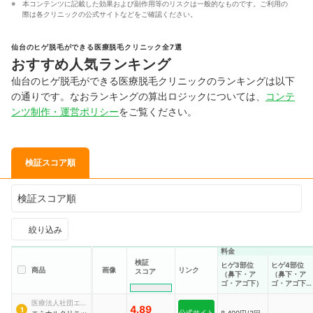
本コンテンツに記載した効果および副作用等のリスクは一般的なものです。ご利用の
際は各クリニックの公式サイトなどをご確認ください。
仙台のヒゲ脱毛ができる医療脱毛クリニック全7選
おすすめ人気ランキング
仙台のヒゲ脱毛ができる医療脱毛クリニックのランキングは以下
の通りです。なおランキングの算出ロジックについては、
コンテ
ンツ制作・運営ポリシー
をご覧ください。
検証スコア順
検証スコア順
絞り込み
料金
検証
ヒゲ3部位
ヒゲ4部位
商品
画像
リンク
スコア
（鼻下・ア
（鼻下・ア
ゴ・アゴ下）
ゴ・アゴ下・
首）
医療法人社団エミ
4.89
1
公式サイト