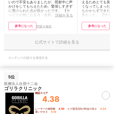
いので不安もありましたが、照射中に声
えるためとても良か
かけをしてもらえたため、緊張しすぎず
くなってしまったが
に受けられた点が良かったです。 【サ
もかからずできたの
ービスの気になる点・改善してほしい
良かった。 【サー
詳細を見る
点】 気になる点としては、希望する曜
改善してほしい点】
日や夕方以降の時間帯は予約が取りにく
なか予約が取りづら
参考になった
参考になった
問題を報告
問
いことがありました。仕事の予定に合わ
た。都会であるため
せて通いたかったため、もう少し直近の
るが、6週間先の日
日程で空きが見つかると助かると感じま
どの印がついており
した。また、足の脱毛は施術範囲が広い
の受付ができなかっ
公式サイトで詳細を見る
ため、来院前の自己処理に時間がかかる
ほしい点だ。また、
点も少し負担でした。混雑している日は
するにあたっては、
受付後に少し待つこともあり、時間に余
り、その電話の内容
コンテンツの誤りを送信する
裕を持って行く必要があると思いまし
ェブからのキャンセ
た。
5位
医療法人社団十二会
ゴリラクリニック
検証スコア
4.38
レーザーの種類数
4.50
｜
ヒゲ脱毛5回の料金の安さ
4.34
｜
通いやすさ
4.18