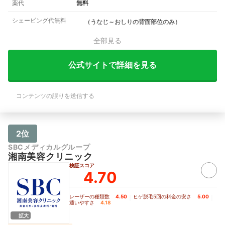
薬代
無料
シェービング代無料
（うなじ～おしりの背面部位のみ）
全部見る
公式サイトで詳細を見る
コンテンツの誤りを送信する
2位
SBCメディカルグループ
湘南美容クリニック
検証スコア
4.70
レーザーの種類数
4.50
｜
ヒゲ脱毛5回の料金の安さ
5.00
｜
通いやすさ
4.18
拡大