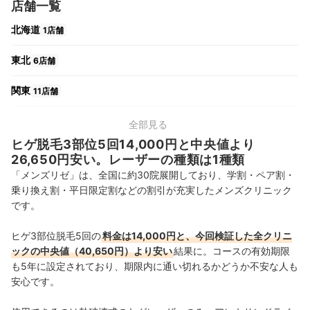
店舗一覧
北海道
1店舗
東北
6店舗
関東
11店舗
中部
4店舗
全部見る
ヒゲ脱毛3部位5回14,000円と中央値より
関西
4店舗
26,650円安い。レーザーの種類は1種類
「メンズリゼ」は、全国に約30院展開しており、学割・ペア割・
中国・四国
1店舗
乗り換え割・平日限定割などの割引が充実したメンズクリニック
です。
九州・沖縄
2店舗
ヒゲ3部位脱毛5回の
料金は14,000円と、今回検証した全クリニ
ックの中央値（40,650円）より安い
結果に。コースの有効期限
も5年に設定されており、期限内に通い切れるかどうか不安な人も
安心です。