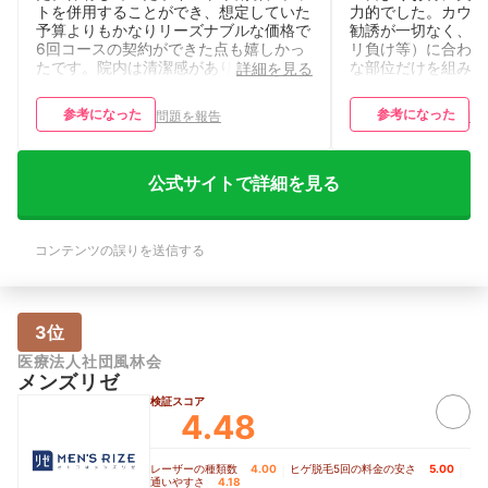
トを併用することができ、想定していた
力的でした。カウン
予算よりもかなりリーズナブルな価格で
勧誘が一切なく、こ
6回コースの契約ができた点も嬉しかっ
リ負け等）に合わせ
たです。院内は清潔感があり、施術の際
な部位だけを組み合
詳細を見る
も痛みの強さに合わせて声をかけながら
てくれました。大手
進めてもらえるなど、スタッフの方々の
チックな対応で、受
参考になった
参考になった
問題を報告
問
丁寧な対応が気に入っています。 【サ
ムーズな点も、忙し
ービスの気になる点・改善してほしい
価しています。 【
点】 大手で利用者が多いためか、週末
点・改善してほしい
の土日や平日の夕方以降といった人気の
価格メリットが大き
公式サイトで詳細を見る
時間帯は予約が混み合っており、自分の
でどうしても土日に
希望するスケジュール通りに次回の予約
に、差額が発生する
を確保するのが難しいと感じることがあ
は注意が必要だと感
コンテンツの誤りを送信する
ります。また、初回の施術前には、肌が
宮崎院は非常に人気
極端に乾燥していると照射が受けられな
る時間帯の予約が取
い場合があるといった説明を受けるた
ます。特に平日の夕
め、日頃からのスキンケアや保湿管理に
えないと埋まってし
これまで以上に気を使うようになりまし
男性専用院ではない
3位
た。予約の変更やキャンセルのルールに
の患者さんと隣り合
医療法人社団風林会
少し厳密な部分があるため、スケジュー
いです。私はあまり
メンズリゼ
ル管理に注意が必要です。
めての人やプライバ
人にとっては、少し
検証スコア
4.48
る瞬間があるかもし
レーザーの種類数
4.00
｜
ヒゲ脱毛5回の料金の安さ
5.00
｜
通いやすさ
4.18