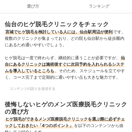
WEB予約＆キャンセル待ち通知機能があるとより一層通いやす
選び方
ランキング
4
い
仙台のヒゲ脱毛ができる医療脱毛クリニック全7選おすすめ人気ランキ
仙台のヒゲ脱毛クリニックをチェック
ング
宮城でヒゲ脱毛を検討している人には、仙台駅周辺が便利
です。
複数のクリニックが集まっており、どの院も仙台駅から徒歩圏内
仙台のヒゲ脱毛ができる人気医療脱毛クリニックを徹底比較！
にあるため通いやすいでしょう。
1：ヒゲ3部位脱毛5回の安さ
ヒゲ脱毛は一度で終わらず、継続的に通うことが必要ですが、
仙
2：レーザーの種類数
台にあるクリニックは施術後すぐに次回予約を入れられるシステ
ムを導入しているところも
。そのため、スケジュールを立てやす
3：通いやすさ
く、コース完了まで定期的に通いやすい点も大きな魅力です。
仙台のヒゲ脱毛は自由診療。診察料やアフターケアが無料のクリニック
コンテンツの誤りを送信する
がおすすめ！
後悔しないヒゲのメンズ医療脱毛クリニック
の選び方
ヒゲ脱毛ができるメンズ医療脱毛クリニックを選ぶ際に必ずチェ
ックしておきたい「4つのポイント」
を以下のコンテンツから抜
粋してご紹介します。