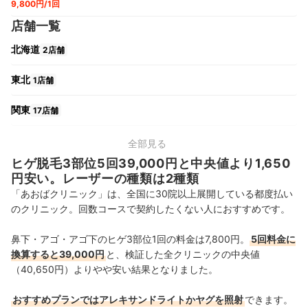
9,800円/1回
店舗一覧
北海道
2店舗
東北
1店舗
関東
17店舗
中部
5店舗
全部見る
ヒゲ脱毛3部位5回39,000円と中央値より1,650
関西
5店舗
円安い。レーザーの種類は2種類
「あおばクリニック」は、全国に30院以上展開している都度払い
中国・四国
1店舗
のクリニック。回数コースで契約したくない人におすすめです。
九州・沖縄
3店舗
鼻下・アゴ・アゴ下のヒゲ3部位1回の料金は7,800円。
5回料金に
換算すると39,000円
と、
検証した全クリニックの中央値
（40,650円）よりやや安い結果となりました
。
おすすめプランではアレキサンドライトかヤグを照射
できます。