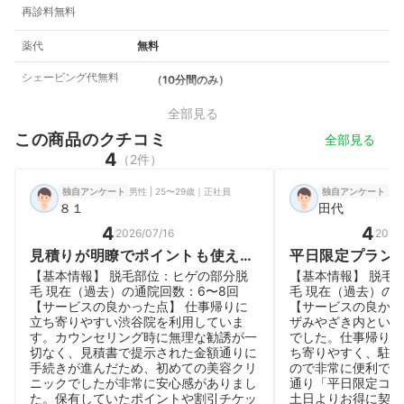
再診料無料
薬代
無料
シェービング代無料
（10分間のみ）
全部見る
この商品のクチコミ
全部見る
4
（2件）
男性 | 25〜29歳｜正社員
男性
独自アンケート
独自アンケート
８１
田代
4
4
2026/07/16
2026
見積りが明瞭でポイントも使えた
平日限定プラン
が、混雑時の予約管理に注意が必
毛。立地は最高
【基本情報】 脱毛部位：ヒゲの部分脱
【基本情報】 脱毛
要
毛 現在（過去）の通院回数：6〜8回
毛 現在（過去）の
【サービスの良かった点】 仕事帰りに
【サービスの良かっ
立ち寄りやすい渋谷院を利用していま
ザみやざき内という
す。カウンセリング時に無理な勧誘が一
でした。仕事帰りや
切なく、見積書で提示された金額通りに
ち寄りやすく、駐車
手続きが進んだため、初めての美容クリ
ので非常に便利です
ニックでしたが非常に安心感がありまし
通り「平日限定コー
た。保有していたポイントや割引チケッ
土日よりお得に契約