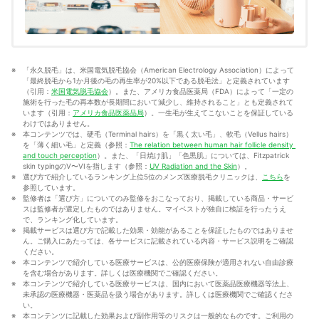
「永久脱毛」は、米国電気脱毛協会（American Electrology Association）によって
「最終脱毛から1か月後の毛の再生率が20%以下である脱毛法」と定義されています
（引用：
米国電気脱毛協会
）。また、アメリカ食品医薬局（FDA）によって「一定の
施術を行った毛の再本数が長期間において減少し、維持されること」とも定義されて
います（引用：
アメリカ食品医薬品局
）。一生毛が生えてこないことを保証している
わけではありません。
本コンテンツでは、硬毛（Terminal hairs）を「黒く太い毛」、軟毛（Vellus hairs）
を「薄く細い毛」と定義（参照：
The relation between human hair follicle density 
and touch perception
）。また、「日焼け肌」「色黒肌」については、Fitzpatrick 
skin typingのV〜VIを指します（参照：
UV Radiation and the Skin
）。
選び方で紹介しているランキング上位5位のメンズ医療脱毛クリニックは、
こちら
を
参照しています。
監修者は「選び方」についてのみ監修をおこなっており、掲載している商品・サービ
スは監修者が選定したものではありません。マイベストが独自に検証を行ったうえ
で、ランキング化しています。
掲載サービスは選び方で記載した効果・効能があることを保証したものではありませ
ん。ご購入にあたっては、各サービスに記載されている内容・サービス説明をご確認
ください。
本コンテンツで紹介している医療サービスは、公的医療保険が適用されない自由診療
を含む場合があります。詳しくは医療機関でご確認ください。
本コンテンツで紹介している医療サービスは、国内において医薬品医療機器等法上、
未承認の医療機器・医薬品を扱う場合があります。詳しくは医療機関でご確認くださ
い。
本コンテンツに記載した効果および副作用等のリスクは一般的なものです。ご利用の