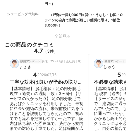
円～）
シェービング代無料
（1部位一律1,000円※背中・うなじ・お尻・O
ラインの自身で剃毛が難しい箇所に限り、1部位
3,000円）
全部見る
この商品のクチコミ
4.7
（3件）
男性 | 25〜29歳｜正社員｜東京都
男性
独自アンケート
独自アンケート
まさき
しゅう
4
5
2026/07/16
2026/
丁寧な対応は良いが予約の取りに
不必要な請求も
くさもある
やすいが予約が
【基本情報】 脱毛部位：足の部分脱毛
【基本情報】 脱毛
現在（過去）の通院回数：3〜5回 【サ
毛 現在（過去）の
ービスの良かった点】 足の部分脱毛で
【サービスの良かっ
あおばクリニックを利用しました。最初
で、池袋院に通って
に料金や施術の流れ、来院前後に気をつ
んでいたので、もと
けることを説明してもらえたので、初め
に通っていたが、そ
てでも流れを把握しやすかったです。院
かかるし高圧的だっ
内は落ち着いた雰囲気で、受付から案内
クリニックは不必要
までの対応も丁寧でした。足は範囲が広
し、自分の都合で好