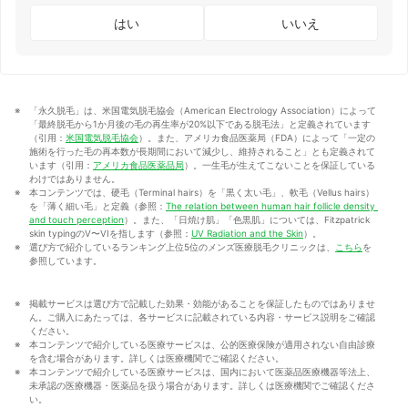
はい
いいえ
「永久脱毛」は、米国電気脱毛協会（American Electrology Association）によって
「最終脱毛から1か月後の毛の再生率が20%以下である脱毛法」と定義されています
（引用：
米国電気脱毛協会
）。また、アメリカ食品医薬局（FDA）によって「一定の
施術を行った毛の再本数が長期間において減少し、維持されること」とも定義されて
います（引用：
アメリカ食品医薬品局
）。一生毛が生えてこないことを保証している
わけではありません。
本コンテンツでは、硬毛（Terminal hairs）を「黒く太い毛」、軟毛（Vellus hairs）
を「薄く細い毛」と定義（参照：
The relation between human hair follicle density 
and touch perception
）。また、「日焼け肌」「色黒肌」については、Fitzpatrick 
skin typingのV〜VIを指します（参照：
UV Radiation and the Skin
）。
選び方で紹介しているランキング上位5位のメンズ医療脱毛クリニックは、
こちら
を
参照しています。
掲載サービスは選び方で記載した効果・効能があることを保証したものではありませ
ん。ご購入にあたっては、各サービスに記載されている内容・サービス説明をご確認
ください。
本コンテンツで紹介している医療サービスは、公的医療保険が適用されない自由診療
を含む場合があります。詳しくは医療機関でご確認ください。
本コンテンツで紹介している医療サービスは、国内において医薬品医療機器等法上、
未承認の医療機器・医薬品を扱う場合があります。詳しくは医療機関でご確認くださ
い。