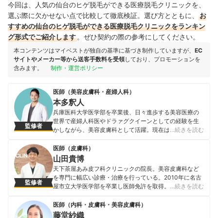
今回は、人気の仙台のヒゲ脱毛ができる医療脱毛クリニックを、
選ぶ際に欠かせない点で比較して徹底検証。選び方とともに、
お
すすめの仙台のヒゲ脱毛ができる医療脱毛クリニックをランキン
グ形式でご紹介します
。ぜひ契約の際の参考にしてください。
本コンテンツはマイベストが独自の基準に基づき制作していますが、
EC
サイトやメーカー等から送客手数料を受領
しており、プロモーションを
含みます。
制作・運営ポリシー
医師（美容皮膚科・産婦人科）
本多釈人
兵庫医科大学医学部を卒業後、日々進歩する美容医療の
世界で産婦人科医やドラァグクイーンとしての経験を生
監修者
かしながら、美容皮膚科として活躍。現在は、表参道ス
…続きを読む
キンクリニック 美容皮膚科・外科に所属しながら、女性
の悩みを解決するお手伝いを行っている。また、肌や美
医師（皮膚科）
容の話をメンズの立場から面白く楽しく発信するために
山田貴博
YouTubeも配信中。
天下茶屋あみ皮フ科クリニックの院長。美容皮膚科など
本多釈人のプロフィール
を専門に幅広い診療・治療を行っている。2010年に名古
監修者
屋市立大学医学部を卒業し医師免許を取得。NTT西日本
…続きを読む
大阪病院（現・第二大阪警察病院）にて初期臨床研修を
行った後、大阪大学大学院医学系研究科にて神経細胞生
医師（内科・皮膚科・美容皮膚科）
物学の助教として基礎医学研究に従事。その後、阪南中
藤堂紗織