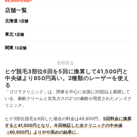
64,800円/6回~
店舗一覧
北海道
1店舗
東北
1店舗
関東
13店舗
中部
2店舗
全部見る
ヒゲ脱毛3部位6回を5回に換算して41,500円と
関西
4店舗
中央値より850円高い。2種類のレーザーを使え
る
中国・四国
1店舗
「ゴリラクリニック」は、関東を中心に全国に20院以上展開して
いる、麻酔クリームと笑気ガスの2つの麻酔が用意されたメンズク
九州・沖縄
1店舗
リニック。
ヒゲ3部位脱毛を6回した場合の料金は49,800円。
5回料金に換算
すると41,500円となり、今回検証した全クリニックの中央値
（40,650円）よりやや高めの結果に
。