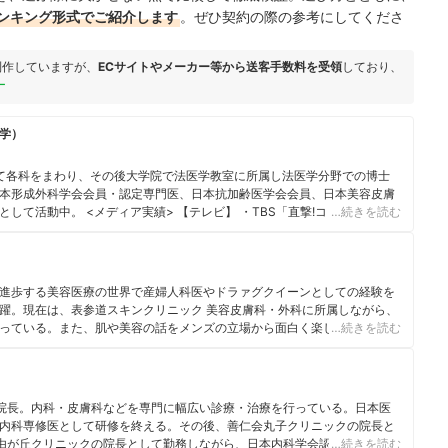
ンキング形式でご紹介します
。ぜひ契約の際の参考にしてくださ
制作していますが、
ECサイトやメーカー等から送客手数料を受領
しており、
ー
学）
て各科をまわり、その後大学院で法医学教室に所属し法医学分野での博士
本形成外科学会会員・認定専門医、日本抗加齢医学会会員、日本美容皮膚
て活動中。 <メディア実績> 【テレビ】 ・TBS「直撃!コロシアム!!ズ
…続きを読む
テレビ「キスマイ超 BUSAIKU!?」「直撃 LIVE グッディ!」 ・関西テレビ
東京「業界調査バラエティー!こんな事でモメてます」 ・日本テレビ「ナカイ
09 年医学部生時代) 【監修】宝島社つるつる肌 BOOK 【WEB】・「オトナ
測」
進歩する美容医療の世界で産婦人科医やドラァグクイーンとしての経験を
躍。現在は、表参道スキンクリニック 美容皮膚科・外科に所属しながら、
っている。また、肌や美容の話をメンズの立場から面白く楽しく発信する
…続きを読む
クの院長。内科・皮膚科などを専門に幅広い診療・治療を行っている。日本医
内科専修医として研修を終える。その後、善仁会丸子クリニックの院長と
り自由が丘クリニックの院長として勤務しながら、日本内科学会認定内科医・
…続きを読む