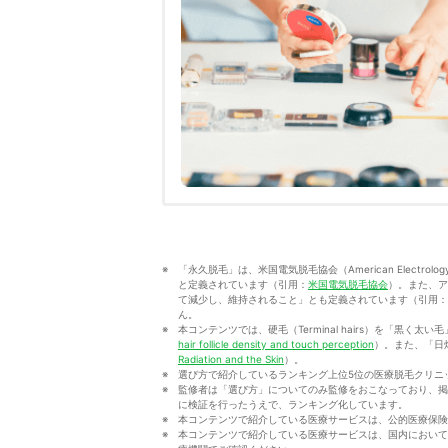
「永久脱毛」は、米国電気脱毛協会（American Electrol
と定義されています（引用：
米国電気脱毛協会
）。また、ア
て減少し、維持されること」とも定義されています（引用：
ん。
本コンテンツでは、硬毛（Terminal hairs）を「黒く太い毛
hair follicle density and touch perception
）。また、「日焼け
Radiation and the Skin
）。
選び方で紹介しているランキング上位5位の医療脱毛クリニ
監修者は「選び方」についてのみ監修をおこなっており、掲
に検証を行ったうえで、ランキング化しています。
本コンテンツで紹介している医療サービスは、公的医療保険
本コンテンツで紹介している医療サービスは、国内において