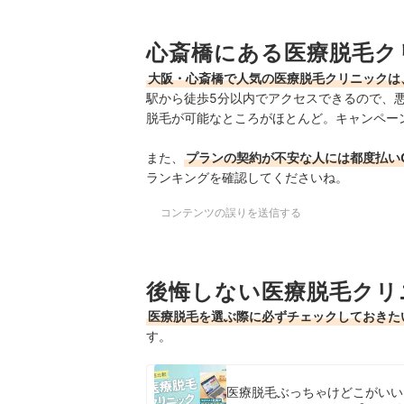
4
WEB予約＆キャンセル待ち通知機能があ
心斎橋にある医療脱毛ク
心斎橋の医療脱毛クリニック全9選おすすめ人気
大阪・心斎橋で人気の医療脱毛クリニックは
心斎橋にある人気の医療脱毛クリニックを徹底比
駅から徒歩5分以内でアクセスできるので、
心斎橋で通う医療脱毛は自由診療。無料のアフタ
脱毛が可能なところがほとんど
。
キャンペー
美容脱毛と医療脱毛の違いは？
また、
プランの契約が不安な人には都度払い
ランキングを確認してくださいね。
ほかの地域の医療脱毛クリニックもチェック
コンテンツの誤りを送信する
後悔しない医療脱毛クリ
医療脱毛を選ぶ際に必ずチェックしておきた
す。
医療脱毛ぶっちゃけどこがいい