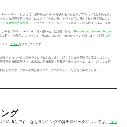
ogy Association）によって「最終脱毛から1か月後の毛の再生率が20%以下である脱毛法」
メリカ食品医薬局（FDA）によって「一定の施術を行った毛の再生本数が長期間におい
アメリカ食品医薬品局
）。一生毛が生えてこないことを保証しているわけではありませ
」、軟毛（Vellus hairs）を「薄く細い毛」と定義（参照：
The relation between human 
肌」「色黒肌」については、Fitzpatrick skin typingのV〜VIを指します（参照：
UV 
ックは、
こちら
を参照しています。
が適用されない自由診療を含む場合があります。詳しくは医療機関でご確認ください。
医薬品医療機器等法上、未承認の医療機器・医薬品を扱う場合があります。詳しくは医
的なものです。ご利用の際は各クリニックの公式サイトなどをご確認ください。
キング
以下の通りです。なおランキングの算出ロジックについては、
コン