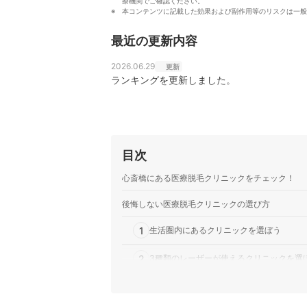
療機関でご確認ください。
本コンテンツに記載した効果および副作用等のリスクは一般
最近の更新内容
2026.06.29
更新
ランキングを更新しました。
目次
心斎橋にある医療脱毛クリニックをチェック！
後悔しない医療脱毛クリニックの選び方
1
生活圏内にあるクリニックを選ぼう
2
3種類のレーザーが使えるクリニックを選
3
5回プランで料金を比較し、終了後に足り