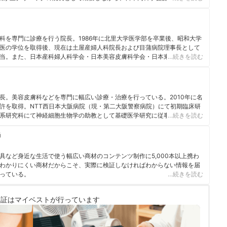
本美容皮膚科学会・点滴療法研究会に所属し、幅広い医療の分野で活躍
科を専門に診療を行う院長。1986年に北里大学医学部を卒業後、昭和大学
医の学位を取得後、現在は土屋産婦人科院長および目蒲病院理事長として
当。また、日本産科婦人科学会・日本美容皮膚科学会・日本東洋医学会の
…続きを読む
女性の医学ハンディブック（池田書店） からだのことがよくわかる女性の医
妊娠出産Book（成美堂出版）
長。美容皮膚科などを専門に幅広い診療・治療を行っている。2010年に名
許を取得。NTT西日本大阪病院（現・第二大阪警察病院）にて初期臨床研
系研究科にて神経細胞生物学の助教として基礎医学研究に従事。その後、
…続きを読む
17年に天下茶屋あみ皮フ科クリニックを開院。 ＜メディア監修・取材実績
ランナー』 ・2020年7月 『医療人百科』 ・2020年9月 『MINE』化粧水
当
に関する記事 ・2020年11月 『MINE』洗顔料、ボディーソープ、乳液、
月 『OZmall』
具など身近な生活で使う幅広い商材のコンテンツ制作に5,000本以上携わ
わかりにくい商材だからこそ、実際に検証しなければわからない情報を届
っている。
…続きを読む
検証は
マイベストが行っています