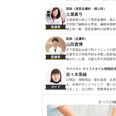
日本透析医学会・日本腎臓学会・日
中。
医師（美容皮膚科・婦人科）
藤堂紗織のプロフィール
土屋眞弓
土屋産婦人科にて美容皮膚科・婦人
大学院で麻酔科を専攻。麻酔科標榜
監修者
婦人科一般・美容皮膚科の診療を担
会員としても活躍中。 ＜著書＞ 
学（池田書店） はじめてでも安心 
医師（皮膚科）
土屋眞弓のプロフィール
山田貴博
天下茶屋あみ皮フ科クリニックの院
古屋市立大学医学部を卒業し医師免
監修者
修を行った後、大阪大学大学院医学
阪南中央病院皮膚科に勤務し、20
＞ ・2020年3月 関西テレビ『報道
マイベスト ライフスタイル領域担
（敏感肌、乾燥肌、混合肌、脂性肌）
佐々木里緒
美白美容液に関する記事 ・2020年11
日用品・掃除用品・衛生器具・文房
山田貴博のプロフィール
る。自身のモットーとして「違いが
ガイド
けること」を心掛け、情報発信を行
佐々木里緒のプロフィール
すべての