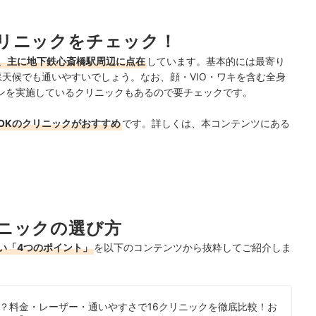
るとさらに通いやすい
リニックをチェック！
ランキング
、主に地下鉄心斎橋駅周辺に点在
しています。基本的には最寄り
較！
悪天候でも通いやすいでしょう。
なお、
顔・VIO・ワキを含む全身
ーケアが多いに越したことはない！
ンを実施している
クリニックもあるので要チェックです。
OKのクリニックがおすすめ
です。詳しくは、本コンテンツにある
ニックの選び方
い「4つのポイント」
を以下のコンテンツから抜粋してご紹介しま
？料金・レーザー・通いやすさで16クリニックを徹底比較！お