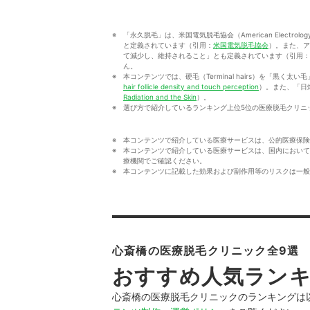
「永久脱毛」は、米国電気脱毛協会（American Electrol
と定義されています（引用：
米国電気脱毛協会
）。また、ア
て減少し、維持されること」とも定義されています（引用：
ん。
本コンテンツでは、硬毛（Terminal hairs）を「黒く太い毛
hair follicle density and touch perception
）。また、「日焼け
Radiation and the Skin
）。
選び方で紹介しているランキング上位5位の医療脱毛クリニ
本コンテンツで紹介している医療サービスは、公的医療保険
本コンテンツで紹介している医療サービスは、国内において
療機関でご確認ください。
本コンテンツに記載した効果および副作用等のリスクは一般
心斎橋の医療脱毛クリニック全9選
おすすめ人気ラン
心斎橋の医療脱毛クリニックのランキングは