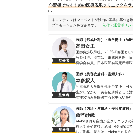
心斎橋でおすすめの医療脱毛クリニックをラ
い。
本コンテンツはマイベストが独自の基準に基づき
プロモーションを含みます。
制作・運営ポリシ
医師（形成外科）・医学博士（法医
髙田女里
医師免許取得後、2年間研修医とし
号を取得。現在は、形成外科医、日
監修者
科学会会員、日本医師会認定産業医とし
バッと!TV」「名医の太鼓判」 ・フジ
「NMB とまなぶくん」 ・テレビ
医師（美容皮膚科・産婦人科）
の窓」「恋のから騒ぎ」16 期生(20
本多釈人
ンサー」・グノシー「トレンド超予
兵庫医科大学医学部を卒業後、日々
髙田女里のプロフィール
生かしながら、美容皮膚科として活
監修者
女性の悩みを解決するお手伝いを行
ためにYouTubeも配信中。
本多釈人のプロフィール
医師（内科・皮膚科・美容皮膚科）
藤堂紗織
Alohaさおり自由が丘クリニッ
科大学を卒業後、武蔵小杉病院にて
監修者
して勤務。現在は、Alohaさお