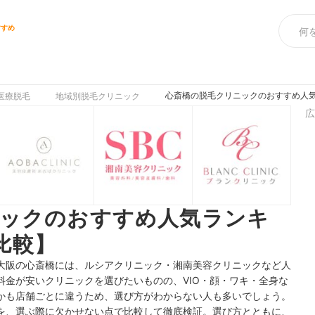
すすめ
心斎橋の脱毛クリニックのおすすめ人気
医療脱毛
地域別脱毛クリニック
広
ニックのおすすめ人気ランキ
比較】
大阪の心斎橋には、
ルシアクリニック・
湘南美容クリニック
など人
料金が安いクリニックを選びたいものの、VIO・顔・ワキ・全身な
かも店舗ごとに違うため、選び方がわからない人も多いでしょう。
を、選ぶ際に欠かせない点で比較して徹底検証。選び方とともに、