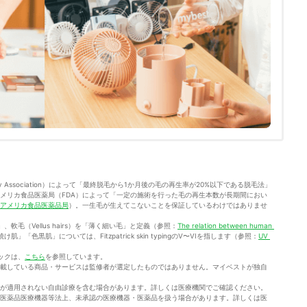
ogy Association）によって「最終脱毛から1か月後の毛の再生率が20%以下である脱毛法」
メリカ食品医薬局（FDA）によって「一定の施術を行った毛の再生本数が長期間におい
アメリカ食品医薬品局
）。一生毛が生えてこないことを保証しているわけではありませ
」、軟毛（Vellus hairs）を「薄く細い毛」と定義（参照：
The relation between human 
肌」「色黒肌」については、Fitzpatrick skin typingのV〜VIを指します（参照：
UV 
ックは、
こちら
を参照しています。
載している商品・サービスは監修者が選定したものではありません。マイベストが独自
が適用されない自由診療を含む場合があります。詳しくは医療機関でご確認ください。
医薬品医療機器等法上、未承認の医療機器・医薬品を扱う場合があります。詳しくは医