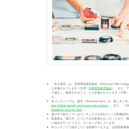
「永久脱毛」は、米国電気脱毛協会（American Electrol
と定義されています（引用：
米国電気脱毛協会
）。また、ア
て減少し、維持されること」とも定義されています（引用：
ん。
本コンテンツでは、硬毛（Terminal hairs）を「黒く太い毛
hair follicle density and touch perception
）。また、「日焼け
Radiation and the Skin
）。
選び方で紹介しているランキング上位5位のメンズ医療脱毛
監修者は「選び方」についてのみ監修をおこなっており、掲
に検証を行ったうえで、ランキング化しています。
本コンテンツで紹介している医療サービスは、公的医療保険