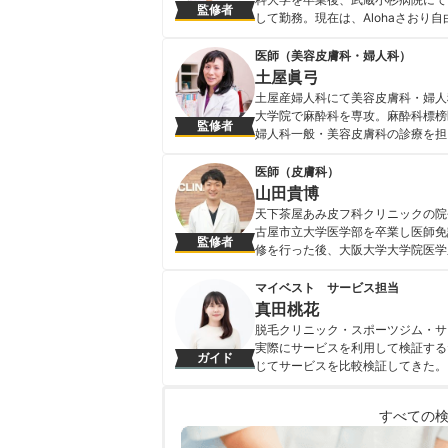
監修者
して勤務。現在は、Alohaさお
日本透析医学会・日本腎臓学会・日
中。
医師（美容皮膚科・婦人科）
藤堂紗織のプロフィール
土屋眞弓
土屋産婦人科にて美容皮膚科・婦人
大学院で麻酔科を専攻。麻酔科標榜
監修者
婦人科一般・美容皮膚科の診療を担
会員としても活躍中。 ＜著書＞ 
学（池田書店） はじめてでも安心 
医師（皮膚科）
土屋眞弓のプロフィール
山田貴博
天下茶屋あみ皮フ科クリニックの院
古屋市立大学医学部を卒業し医師免
監修者
修を行った後、大阪大学大学院医学
阪南中央病院皮膚科に勤務し、20
＞ ・2020年3月 関西テレビ『報道
マイベスト サービス担当
（敏感肌、乾燥肌、混合肌、脂性肌）
真田桃花
美白美容液に関する記事 ・2020年11
脱毛クリニック・スポーツジム・サ
山田貴博のプロフィール
実際にサービスを利用して検証する
ガイド
じてサービスを比較検証してきた。
すい情報を届ける」ことをモットー
真田桃花のプロフィール
すべての