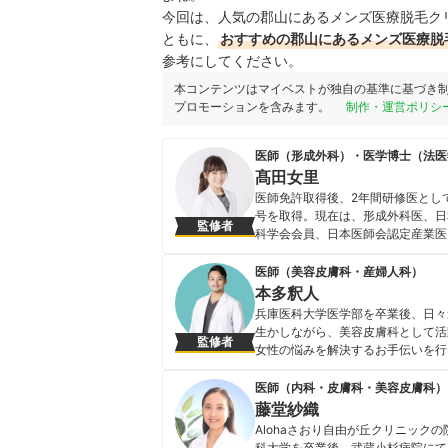
今回は、人気の郡山にあるメンズ医療脱毛ク
ともに、
おすすめの郡山にあるメンズ医療脱
参考にしてください。
本コンテンツはマイベストが独自の基準に基づき
プロモーションを含みます。
制作・運営ポリシ
医師（形成外科）・医学博士（法医
髙田女里
医師免許取得後、2年間研修医とし
号を取得。現在は、形成外科医、日
監修者
科学会会員、日本医師会認定産業医とし
バッと!TV」「名医の太鼓判」 ・フジ
「NMB とまなぶくん」 ・テレビ
医師（美容皮膚科・産婦人科）
の窓」「恋のから騒ぎ」16 期生(20
本多釈人
ンサー」・グノシー「トレンド超予
兵庫医科大学医学部を卒業後、日々
髙田女里のプロフィール
生かしながら、美容皮膚科として活
監修者
女性の悩みを解決するお手伝いを行
ためにYouTubeも配信中。
本多釈人のプロフィール
医師（内科・皮膚科・美容皮膚科）
藤堂紗織
Alohaさおり自由が丘クリニッ
科大学を卒業後、武蔵小杉病院にて