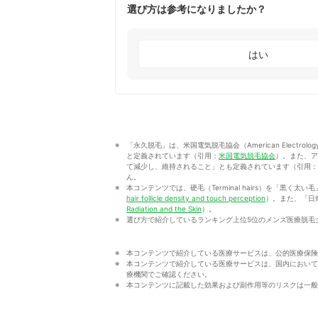
選び方は参考になりましたか？
はい
「永久脱毛」は、米国電気脱毛協会（American Electrol
と定義されています（引用：
米国電気脱毛協会
）。また、ア
て減少し、維持されること」とも定義されています（引用：
ん。
本コンテンツでは、硬毛（Terminal hairs）を「黒く太い毛
hair follicle density and touch perception
）。また、「日焼け
Radiation and the Skin
）。
選び方で紹介しているランキング上位5位のメンズ医療脱毛
本コンテンツで紹介している医療サービスは、公的医療保険
本コンテンツで紹介している医療サービスは、国内において
療機関でご確認ください。
本コンテンツに記載した効果および副作用等のリスクは一般