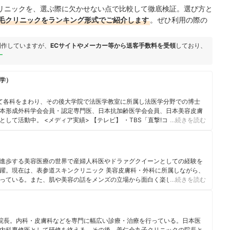
リニックを、選ぶ際に欠かせない点で比較して徹底検証。選び方と
毛クリニックをランキング形式でご紹介します
。ぜひ利用の際の
制作していますが、
ECサイトやメーカー等から送客手数料を受領
しており、
ー
学）
て各科をまわり、その後大学院で法医学教室に所属し法医学分野での博士
本形成外科学会会員・認定専門医、日本抗加齢医学会会員、日本美容皮膚
て活動中。 <メディア実績> 【テレビ】 ・TBS「直撃!コロシアム!!ズ
…続きを読む
テレビ「キスマイ超 BUSAIKU!?」「直撃 LIVE グッディ!」 ・関西テレビ
東京「業界調査バラエティー!こんな事でモメてます」 ・日本テレビ「ナカイ
09 年医学部生時代) 【監修】宝島社つるつる肌 BOOK 【WEB】・「オトナ
測」
進歩する美容医療の世界で産婦人科医やドラァグクイーンとしての経験を
躍。現在は、表参道スキンクリニック 美容皮膚科・外科に所属しながら、
っている。また、肌や美容の話をメンズの立場から面白く楽しく発信する
…続きを読む
クの院長。内科・皮膚科などを専門に幅広い診療・治療を行っている。日本医
内科専修医として研修を終える。その後、善仁会丸子クリニックの院長と