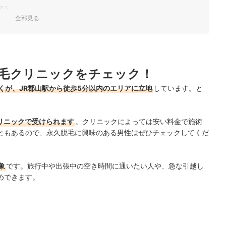
ぼう
全部見る
足りなかったら追加しよう
るとさらに通いやすい
毛クリニックをチェック！
すめ人気ランキング
くが、JR郡山駅から徒歩5分以内のエリアに立地
しています。と
比較！
ケアが多いに越したことはない！
リニックで受けられます
。クリニックによっては安い料金で施術
ともあるので、永久脱毛に興味のある男性はぜひチェックしてくだ
象
です。旅行中や出張中の空き時間に通いたい人や、急な引越し
めできます。