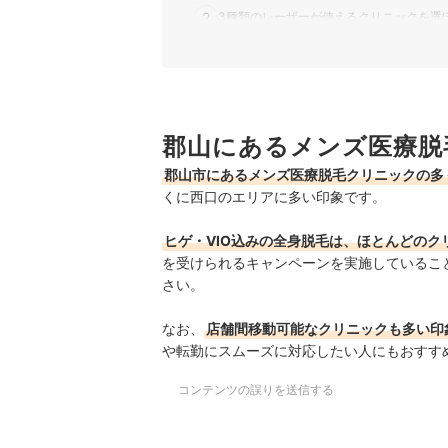
2
3種類のレーザーが使えるクリニックを選
3
料金は5回プランで比較し、5回終了後に
4
WEB予約＆キャンセル待ち通知機能があ
郡山にあるメンズ医療脱
郡山にあるメンズ医療脱毛クリニック全3選おす
郡山市にあるメンズ医療脱毛クリニックの多
郡山にある人気メンズ医療脱毛クリニックを徹底
くに西口のエリアに多い印象です。
郡山で通う医療脱毛は自由診療。無料のアフター
ヒゲ・VIO込みの全身脱毛は、ほとんどのク
を受けられるキャンペーンを実施しているこ
さい。
なお、
店舗間移動可能なクリニックも多い印
や転勤にスムーズに対応したい人にもおすす
コンテンツの誤りを送信する