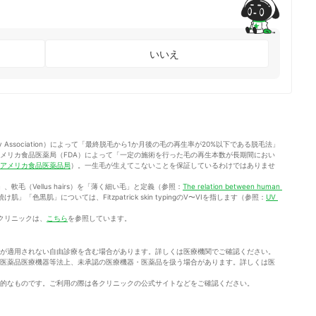
いいえ
ogy Association）によって「最終脱毛から1か月後の毛の再生率が20%以下である脱毛法」
メリカ食品医薬局（FDA）によって「一定の施術を行った毛の再生本数が長期間におい
アメリカ食品医薬品局
）。一生毛が生えてこないことを保証しているわけではありませ
」、軟毛（Vellus hairs）を「薄く細い毛」と定義（参照：
The relation between human 
肌」「色黒肌」については、Fitzpatrick skin typingのV〜VIを指します（参照：
UV 
クリニックは、
こちら
を参照しています。
が適用されない自由診療を含む場合があります。詳しくは医療機関でご確認ください。
医薬品医療機器等法上、未承認の医療機器・医薬品を扱う場合があります。詳しくは医
的なものです。ご利用の際は各クリニックの公式サイトなどをご確認ください。