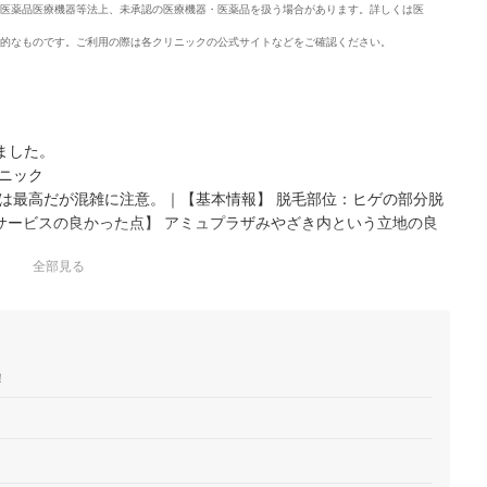
医薬品医療機器等法上、未承認の医療機器・医薬品を扱う場合があります。詳しくは医
的なものです。ご利用の際は各クリニックの公式サイトなどをご確認ください。
ました。
ニック
は最高だが混雑に注意。｜【基本情報】 脱毛部位：ヒゲの部分脱
ついでに立ち寄りやすく、駐車場も完備されているので非常に便
全部見る
！