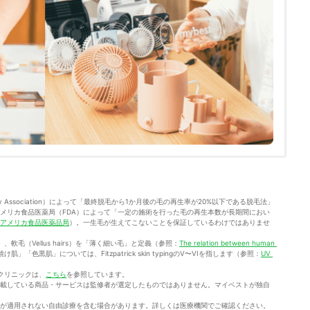
ogy Association）によって「最終脱毛から1か月後の毛の再生率が20%以下である脱毛法」
メリカ食品医薬局（FDA）によって「一定の施術を行った毛の再生本数が長期間におい
アメリカ食品医薬品局
）。一生毛が生えてこないことを保証しているわけではありませ
」、軟毛（Vellus hairs）を「薄く細い毛」と定義（参照：
The relation between human 
肌」「色黒肌」については、Fitzpatrick skin typingのV〜VIを指します（参照：
UV 
クリニックは、
こちら
を参照しています。
載している商品・サービスは監修者が選定したものではありません。マイベストが独自
が適用されない自由診療を含む場合があります。詳しくは医療機関でご確認ください。