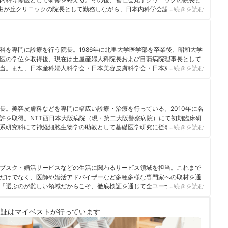
り自由が丘クリニックの院長として勤務しながら、日本内科学会認定内科医・
…続きを読む
本美容皮膚科学会・点滴療法研究会に所属し、幅広い医療の分野で活躍
科を専門に診療を行う院長。1986年に北里大学医学部を卒業後、昭和大学
医の学位を取得後、現在は土屋産婦人科院長および目蒲病院理事長として
当。また、日本産科婦人科学会・日本美容皮膚科学会・日本東洋医学会の
…続きを読む
女性の医学ハンディブック（池田書店） からだのことがよくわかる女性の医
妊娠出産Book（成美堂出版）
長。美容皮膚科などを専門に幅広い診療・治療を行っている。2010年に名
許を取得。NTT西日本大阪病院（現・第二大阪警察病院）にて初期臨床研
系研究科にて神経細胞生物学の助教として基礎医学研究に従事。その後、
…続きを読む
17年に天下茶屋あみ皮フ科クリニックを開院。 ＜メディア監修・取材実績
ランナー』 ・2020年7月 『医療人百科』 ・2020年9月 『MINE』化粧水
に関する記事 ・2020年11月 『MINE』洗顔料、ボディーソープ、乳液、
月 『OZmall』
ブスク・婚活サービスなどの生活に関わるサービス領域を担当。これまで
だけでなく、医師や婚活アドバイザーなど多種多様な専門家への取材を通
「選ぶのが難しい領域だからこそ、徹底検証を通じて全ユーザーが選びや
…続きを読む
に活動している。
検証は
マイベストが行っています