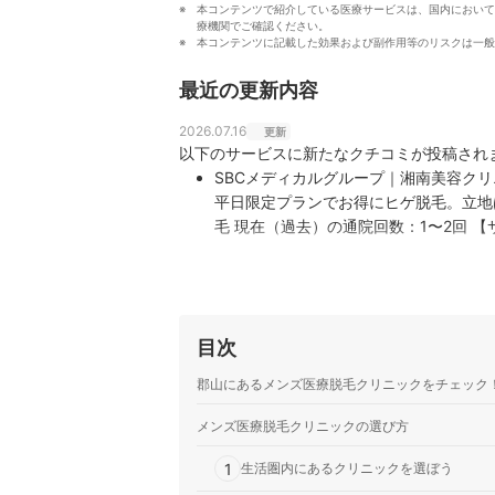
本コンテンツで紹介している医療サービスは、国内において
療機関でご確認ください。
本コンテンツに記載した効果および副作用等のリスクは一般
最近の更新内容
2026.07.16
更新
以下のサービスに新たなクチコミが投稿され
SBCメディカルグループ｜湘南美容クリ
平日限定プランでお得にヒゲ脱毛。立地
毛 現在（過去）の通院回数：1〜2回 【サービスの良かった点】 アミュプラザみやざき内という立地の良
さが決め手でした。仕事帰りや買い物の
利です。 見積書…
目次
郡山にあるメンズ医療脱毛クリニックをチェック
メンズ医療脱毛クリニックの選び方
1
生活圏内にあるクリニックを選ぼう